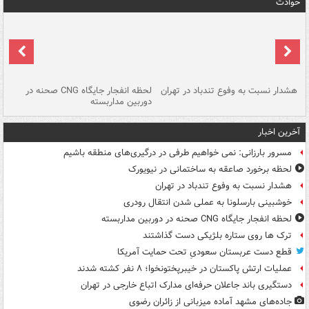
حوادث
ای
هشدار نسبت به وفوع تندباد در تهران
لحظه انفجار جایگاه CNG صحنه در
دس
دوربین مداربسته
ات
آخرین اخبار
مسرور بارزانی: نمی خواهیم طرفی در درگیری‌های منطقه باشیم
لحظه برخورد صاعقه به ساختمانی در نیویورک
هشدار نسبت به وفوع تندباد در تهران
خوشبینی بارسلونا به عملی شدن انتقال رودری
لحظه انفجار جایگاه CNG صحنه در دوربین مداربسته
ترک ها روی ستاره بلژیکی دست گذاشتند
قطع دست عربستان سعودیِ تحت حمایت آمریکا
عملیات ارتش پاکستان در خیبرپختونخوا؛ ۸ نفر کشته شدند
دستگیری باند جاعلان حرفه‌ای مدارک اتباع خارجی در تهران
جاده‌های مشهد آماده میزبانی از زائران رضوی