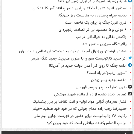
شاید روسیه، آمریکا را در ایران زمین‌گیر کند!
استقرار انبوه «دی‌اف‑۱۷» و پایان عصر پدافند آمریکا +عکس
بیانیه سپاه پاسداران به مناسبت روز خبرنگار
فارن افرز: جنگ با ایران یک فاجعه است
۶ فوتی و ۵ مصدوم بر اثر تصادف زنجیره‌ای
واکنش بقائی به خیالبافی ترامپ
پالایشگاه سیزران منفجر شد
هشدار ارشدترین ژنرال آمریکا درباره محدودیت‌های نظامی علیه ایران
اثر جدید کارتونیست سوری با عنوان مدیریت جدید تنگه هرمز
ادامه جنگ تا روی کار آمدن دولت جدید در آمریکا!
"سوپر ال‌نینو"در راه است؟
مقصد جدید پسر زیدان
بدون تعارف با پدر و پسر قهرمان
تصاویر دیده‌ نشده از دو فرمانده شهید موشکی
فشار هم‌زمان گرانی مواد اولیه و افت تقاضا بر بازار پلاستیک
حمیدرضا رجب زاده مداح جوانی که در خود خود غلطید +فیلم
رقابت ۲۸ والیبالیست برای حضور در فهرست نهایی تیم ملی
ترامپ التماس‌کننده توافقی است که خود ویران کرد