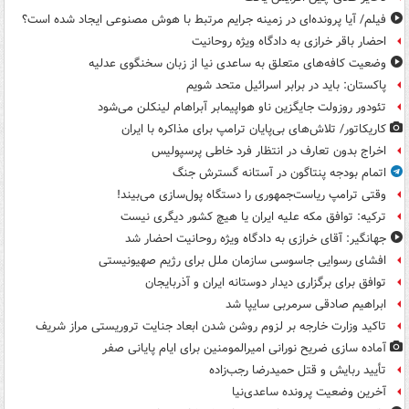
فیلم/ آیا پرونده‌ای در زمینه جرایم مرتبط با هوش مصنوعی ایجاد شده است؟
احضار باقر خرازی به دادگاه ویژه روحانیت
وضعیت کافه‌های متعلق به ساعدی نیا از زبان سخنگوی عدلیه
پاکستان: باید در برابر اسرائیل متحد شویم
تئودور روزولت جایگزین ناو هواپیمابر آبراهام لینکلن می‌شود
کاریکاتور/ تلاش‌های بی‌پایان ترامپ برای مذاکره با ایران
اخراج بدون تعارف در انتظار فرد خاطی پرسپولیس
اتمام بودجه پنتاگون در آستانه گسترش جنگ
وقتی ترامپ ریاست‌جمهوری را دستگاه پول‌سازی می‌بیند!
ترکیه: توافق مکه علیه ایران یا هیچ کشور دیگری نیست
جهانگیر: آقای خرازی به دادگاه ویژه روحانیت احضار شد
افشای رسوایی جاسوسی سازمان ملل برای رژیم صهیونیستی
توافق برای برگزاری دیدار دوستانه ایران و آذربایجان
ابراهیم صادقی سرمربی سایپا شد
تاکید وزارت خارجه بر لزوم روشن شدن ابعاد جنایت تروریستی مراز شریف
آماده سازی ضریح نورانی امیرالمومنین برای ایام پایانی صفر
تأیید ربایش و قتل حمیدرضا رجب‌زاده
آخرین وضعیت پرونده ساعدی‌نیا