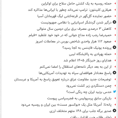
حمله روسیه به یک کشتی حامل سلاح برای اوکراین
هیلاری کلینتون: ترامپ نمی‌داند چطور با ایرانی‌ها مذاکره کند
حضور نماینده گل‌گهر در قرعه‌کشی لیگ قهرمانان آسیا
درگیر شدن گردشگر اسپانیایی با نظامی صهیونیست
کاهش ۳ درصدی مصرف برق برای دومین سال متوالی
حمیدرضا رجب زاده مداح جوانی که در خود خود غلطید +فیلم
صعود ۱۱۲ هزار واحدی شاخص بورس در معاملات امروز
پرونده یونیک فایننس به کجا رسید؟
حمله پهپادی به پالایشگاه لیبی
هدایای روز خبرنگار ۱۴۰۵ اعلام شد
از این به بعد دیگر نامه‌های استقلال را امضا نمی‌کنم
پاسخ معنادار هوافضای سپاه به تهدیدات آمریکایی‌ها
توضیحات جدید مقاومت عراق درباره تعویق پاسخ به آمریکا و عربستان
چمن دستگردی زیر کشت نمی‌رود
حدس بزنید ایران چه رنگی است؟
بازیکن سابق پرسپولیس به فجرسپاسی پیوست
پانه‌تا: آمریکا مثل یک «بوکسور مست» بین ایران و روسیه می‌دود
صدور برگه جلب برای ۱۴۸ متهم متخلف ارزی
ذخایر طلای چین افزایش یافت