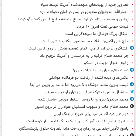
تصاویر جدید از پهپادهای منهدم‌شده آمریکا توسط سپاه
انصارالله: متجاوزان سعودی در یمن در امان نخواهند بود
پوتین و محمد بن زاید درباره اوضاع منطقه خلیج فارس گفت‌وگو کردند
قیمت جهانی نفت امروز ۱۶ مرداد
اشکال بزرگ فوتبال ما نتیجه‌گرایی است
حاج علی اکبری: انقلاب ما محصول مکتب عاشورا است
افشاگری برادرزاده ترامپ: تمام تصمیم‌هایش از روی ترس است
چرا محمد صلاح ترکیه را به عربستان و آمریکا ترجیح داد
وقوع انفجار مهیب در مسکو
دست بالای ایران در مذاکرات جاری!
عکس‌های دیده نشده از رفاقت دو فرمانده‌ موشکی
قیمت بنزین مانند موشک بالا می‌رود اما مانند پر پایین می‌آید!
استقبال خاص دخترک عراقی از زائران اربعین حسینی
محمد مرندی: پیروزی با روحیه استوار مردمی حاصل شده
محمد صلاح مات و مبهوت استقبال هواداران ترابزون اسپور
دو راهی دردناک ترامپ برای خروج از جنگ ایران
سندرز: ترامپ فاسد، آمریکا را وارد یک جنگ فاجعه بار کرده است
پاسخ تأمین‌اجتماعی به زمان پرداخت مابه‌التفاوت حقوق بازنشستگان
صحنه ای نادر از حیات وحش ایران در سبلان