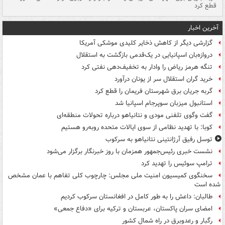
قطع کرد
گذ
آخرین اخبار
گزارشی دیگر از کاهش ذخایر کلیدی موشکی آمریکا
دروازه‌بان اسپانیایی در یک‌قدمی بازگشت به استقلال
تنگه هرمز ریاض را وادار به تخفیف‌دهی نفتی کرد
خرید گران استقلال سر از یونان درآورد
گربه جریان برق شهرستان فریمان را قطع کرد
استانبول میزبان سوپرجام اسپانیا شد
گفت وگوی تلفنی مودی و نتانیاهو درباره تحولات منطقه‌ای
کوبا: با تهدید نظامی از سوی ایالات متحده روبه‌رو هستیم
توسل رفیق آرژانتینی نتانیاهو به سرکوب
نشست خبری رئیس‌جمهور همزمان با روز خبرنگار برگزار می‌شود
ترامپ سوئیس را تهدید کرد
سخنگوی کمیسیون امنیت ملی مجلس: چارچوب کلی تفاهم با عمان مشخص
شده است
طالبان: داعش را به طور کامل در افغانستان سرکوب کردیم
امضای سران پاکستان، عربستان و ترکیه برای «دفاع جمعی»
رگبار و رعدوبرق در راه شمال کشور