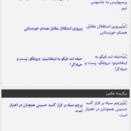
پیروزی استقلال مقابل همنام خوزستانی
حمله تند فیگو به اینفانتینو: دروغگو، پَست‌ و
حیله‌گر!
برگزیده عکس
پرچم سیاه بر فراز گنبد حسینی همچنان در اهتزاز
است