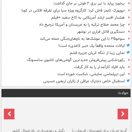
برخورد پراید با تیر برق ۲ فوتی بر جای گذاشت
نیویورک تایمز فاش کرد: کارگروه ویژه سیا برای تفرقه افکنی در کوبا
هشدار افسر ارشد آمریکایی به کاخ سفید +فیلم
چرا محمد صلاح ترکیه را به عربستان و آمریکا ترجیح داد
دستگیری قاتل فراری در نوشهر
سوخو۳۵ با این موشک‌ها به ناوهای‌جنگی حمله می‌کند
ایالات متحده واقعاً یک «ببر کاغذی» است!
نمایی زیبا از تنگه کریان جزیره قشم
رکوردشکنی پیش‌فروش جدیدترین گوشی‌های تاشوی سامسونگ
باید افراد کارآمدتر را به کار گرفت
این دیپلماسی نمایشی، شکست خورده است
استقبال خاص دخترک عراقی از زائران اربعین حسینی
حوادث
گربه جریان برق شهرستان فریمان را
رگبار و رعدوبرق در راه شمال کشور