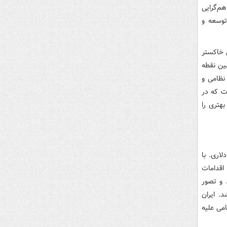
م‌گرایی
توسعه و
 خاکستر
ین نقطه
نظامی و
ت که در
هتری را
اری. با
اقدامات
 و تصور
. ایران
می علیه