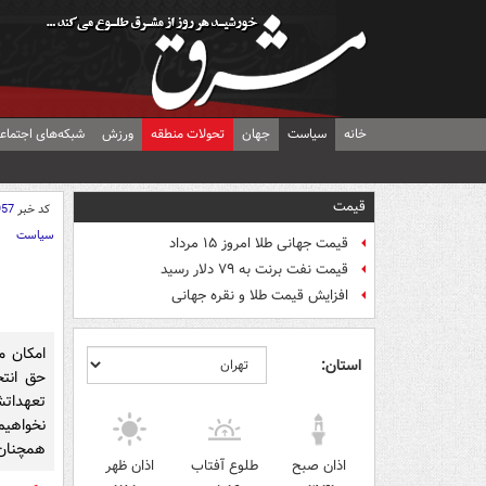
خانه
سیاست
جهان
تحولات منطقه
ورزش
شبکه‌های اجتماع
قیمت
کد خبر
957
سیاست
قیمت جهانی طلا امروز ۱۵ مرداد
قیمت نفت برنت به ۷۹ دلار رسید
افزایش قیمت طلا و نقره جهانی
امکان م
استان:
حق انت
تعهداتش
نخواهیم
همچنان
اذان صبح
طلوع آفتاب
اذان ظهر