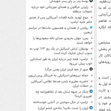
یت‌فقیه،
بوسه‌ پدر بر پای پسر شهیدش
رایزنی عراقچی و همتای موریتانی خود درباره
ت که ما
تحولات منطقه
ی‌آزمایی
موج تهدید علیه قضات آمریکایی پس از صدور
د تفاهم
حکم علیه ترامپ
 انگاره
روایتی از همدلی و همسویی ملت‌ها در مراسم
اربعین
یمن: جهان به‌زودی صدای ناله سعودی‌ها را
ات مشخص
خواهد شنید
تم بنفش
یونیفل: ارتش اسرائیل در یک روز ۱۱۳ توپ به
جنوب لبنان شلیک کرده است
اکان کار
ترامپ: همه چیز درباره ایران به طور استثنایی
ویه‌های
خوب پیش می‌رود
عبور از خط قرمز ایران یعنی مرگ!
حمله نیروهای اسرائیلی به خبرنگار پرس‌تی‌وی
ی است و
«ضربه مغزی» شدن صدها نظامی آمریکایی
ه اول به
در حملات ایران
 و کارت
جنگ در جبهه لبنان بعد از تفاهم‌نامه چه
تغییری کرده؟
وری در
ترامپ در حال سوختن در آتشی خودساخته
 خود را
ایران را تست نکنید! جاده‌ی خشم ایران!
ره ابعاد