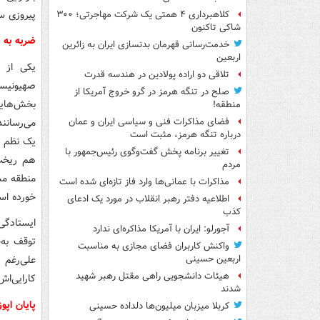
پیروزی س
کلاهبرداری ۴ همتی یک شرکت مهاجرتی؛ ۳۰۰
شاکی تاکنون
ضربه به خ
خدمت‌رسانی قهرمان بدنسازی ایران به زائرین
اربعین
یکی از 
تلاقی دو اراده پولادین در هندسه قدرت
صلح در تنگه هرمز در گرو خروج آمریکا از
بخش‌هایی
منطقه!
می‌رسانن
فضای مذاکرات فنی و سیاسی ایران و عمان
درباره تنگه هرمز، مثبت است
یک نظم ن
تغییر برنامه پخش گفت‌وگوی رئیس‌جمهور با
هم ریخت.
مردم
منطقه مس
مذاکرات با عمانی‌ها وارد فاز تازه‌ای شده است
خورده اس
اطلاعیه دفتر رهبر انقلاب در مورد یک ادعای
کذب
ایستادگی
آجورلو: ایران با آمریکا مذاکره‌ای ندارد
توقف به‌
واکنش کاربران فضای مجازی به مناسبت
علی‌رغم 
اربعین حسینی
هیئات دانشجویی راهی مقتل رهبر شهید
کارایی‌اش
شدند
پایان اپو
کربلا میزبان میلیون‌ها دلداده حسینی