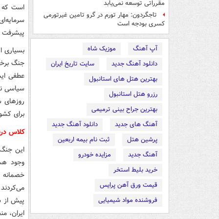
مقرراتی توسعه نمی‌یابد
است که م
تاجگردون: مهار تورم در گرو تامین غیرتورمی
سرمایه‌ا
کسری بودجه است
پیشرفت ک
آپ آهنگ
موزیک شاه
بسیاری ا
جنگ برخا
دانلود آهنگ جدید
سایت تاریخ ایران
عطفی ایس
بهترین هتل های استانبول
سیاسی نی
رزرو هتل استانبول
روزهای س
بهترین جراح بینی ترمیمی
برای کشو
آهنگ های جدید
دانلود آهنگ جدید
کلاس درس
پرشین هتل
ثبت نام بیمه اربعین
این جنگ 
آهنگ جدید
مزایده خودرو
وجود هشد
خرید بلیط استخر
خصمانه ع
قیمت ورق آهن پرایس
می‌کردند
پیش از ش
فروشنده مواد شیمیایی
ایران، من