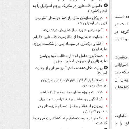
حامیان فلسطین در مکزیک پرچم اسرائیل را به
آتش کشیدند
ده است.
دبیرکل سازمان ملل باز هم خواستار آتش‌بس
فوری در اوکراین شد
 است در
آنچه رهبر شهید سال‌ها پیش دیده بودند
گرچه در
حمایت هلندی‌ها از مظلومیت فلسطین +فیلم
و اکنون
افشای برکناری در موساد پس از شکست پروژه
علیه ایران
دستگیری عامل انتشار مطالب توهین‌آمیز
ک موقعیت
علیه زائران اربعین در فضای مجازی
متیازاتی
روایت تکان‌دهنده دانش‌آموز مینابی از جنایت
لکه باید
آمریکا
زمان آن
هدف قرار گرفتن اتاق‌ فرماندهی مزدوران
عربستان در یمن
اف‌ها و
شکست پروژه «خاورمیانه جدید» نتانیاهو
گزافه‌گویی و لفاظی جدید ترامپ علیه ایران
پیروزی استقلال مقابل همنام خوزستانی در
دیداری تدارکاتی
ه قضاوت
انفجار در حومه دمشق چند کشته و زخمی برجا
ق را با
گذاشت