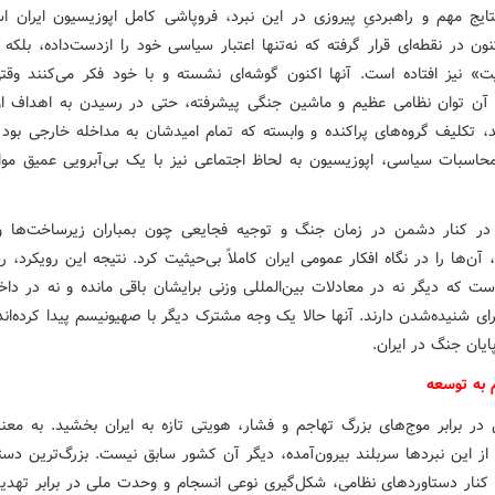
تایج مهم و راهبردیِ پیروزی در این نبرد، فروپاشی کامل اپوزیسیون ایران ا
ون در نقطه‌ای قرار گرفته که نه‌تنها اعتبار سیاسی خود را ازدست‌داده، بلکه ا
» نیز افتاده است. آنها اکنون گوشه‌ای نشسته و با خود فکر می‌کنند وقتی
 آن توان نظامی عظیم و ماشین جنگی پیشرفته، حتی در رسیدن به اهداف او
ند، تکلیف گروه‌های پراکنده و وابسته که تمام امیدشان به مداخله خارجی بو
 محاسبات سیاسی، اپوزیسیون به لحاظ اجتماعی نیز با یک بی‌آبرویی عمیق مو
در کنار دشمن در زمان جنگ و توجیه فجایعی چون بمباران زیرساخت‌ها 
آن‌ها را در نگاه افکار عمومی ایران کاملاً بی‌حیثیت کرد. نتیجه این رویکرد، 
است که دیگر نه در معادلات بین‌المللی وزنی برایشان باقی مانده و نه در دا
ای شنیده‌شدن دارند. آنها حالا یک وجه مشترک دیگر با صهیونیسم پیدا کرده‌ان
یان جنگ در ایران.
 به توسعه
 در برابر موج‌های بزرگ تهاجم و فشار، هویتی تازه به ایران بخشید. به معنا
 از این نبردها سربلند بیرون‌آمده، دیگر آن کشور سابق نیست. بزرگ‌ترین دست
 کنار دستاوردهای نظامی، شکل‌گیری نوعی انسجام و وحدت ملی در برابر تهدی