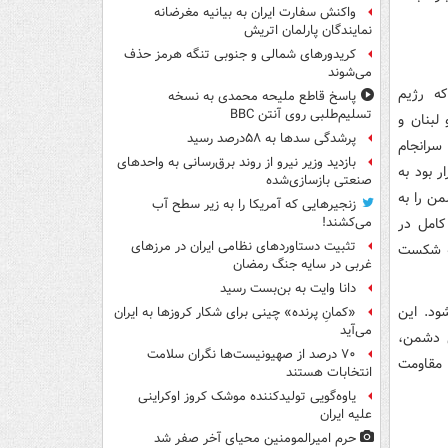
واکنش سفارت ایران به بیانیه مغرضانه
نمایندگان پارلمان اتریش
کریدورهای شمالی و جنوبی تنگه هرمز حذف
می‌شوند
ه رژیم
پاسخ قاطع ملیحه محمدی به نسخه
تسلیم‌طلبی روی آنتن BBC
س از ۷ اکتبر در غزه و لبنان و
پرشدگی سدها به ۵۸درصد رسید
سرانجام
بازدید وزیر نیرو از روند برق‌رسانی به واحدهای
 بود به
صنعتی بازسازی‌شده
ن را به
زنجیرهایی که آمریکا را به زیر سطح آب
کامل در
می‌کشند!
تثبیت دستاوردهای نظامی ایران در مرزهای
نه شکست
غربی در سایه جنگ رمضان
دانا وایت به بن‌بست رسید
ود. این
«کمانِ پرنده» چینی برای شکار کروزها به ایران
می‌آید
ی دشمن،
۷۰ درصد از صهیونیست‌ها نگران سلامت
 مقاومت
انتخابات هستند
یاوه‌گویی تولیدکننده موشک کروز اوکراینی
علیه ایران
حرم امیرالمومنین محیای آخر صفر شد