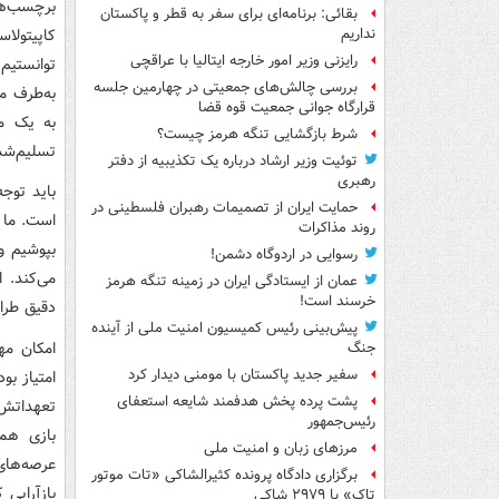
برچسب‌های
بقائی: برنامه‌ای برای سفر به قطر و پاکستان
کاپیتولا
نداریم
رایزنی وزیر امور خارجه ایتالیا با عراقچی
توانستیم 
بررسی چالش‌های جمعیتی در چهارمین جلسه
به‌طرف م
قرارگاه جوانی جمعیت قوه قضا
به یک مس
شرط بازگشایی تنگه هرمز چیست؟
تسلیم‌شد
توئیت وزیر ارشاد درباره یک تکذیبیه از دفتر
رهبری
باید توج
حمایت ایران از تصمیمات رهبران فلسطینی در
است. ما 
روند مذاکرات
بپوشیم و 
رسوایی در اردوگاه دشمن!
می‌کند. 
عمان از ایستادگی ایران در زمینه تنگه هرمز
خرسند است!
دقیق طرا
پیش‌بینی رئیس کمیسیون امنیت ملی از آینده
امکان مه
جنگ
سفیر جدید پاکستان با مومنی دیدار کرد
امتیاز بو
پشت پرده پخش هدفمند شایعه استعفای
تعهداتش 
رئیس‌جمهور
بازی هم
مرزهای زبان و امنیت ملی
عرصه‌های
برگزاری دادگاه پرونده کثیرالشاکی «تات موتور
بازآرایی 
تاک» با ۲۹۷۹ شاکی