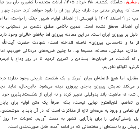
 مشرق
، شامگاه یکشنبه، ۲۵ خرداد ۱۴۰۵، ایالات متحده با کشوری پای م
 که پیش‌تر مدعی بود ظرف چهار روز آن را نابود خواهد کرد. حدود چهار م
دونالد ترامپ در ۹ اسفند ۱۴۰۴ با فهرستی از اهداف اولیه، شیپور جنگ را نواخت؛ ام
آن اهداف محقق نشده است. همین ناکامی مطلق دشمن در دستیابی به 
دلیل بر پیروزی ایران است. در این معادله پیروزی اما جاهای خالی‌ای وجود دارد
از ما و «احساس پیروزی» فاصله انداخته است؛ شهادت حضرت آیت‌الله 
 ماکان، میکائیل، محدثه، مسیحا و... ما چنین ضربه‌های دردناکی خوردیم، اما
که گذشت، در خیابان‌ها ایستادن را تمرین کردیم تا در روز وداع با ابرمرد 
کرش، تلوتلو نخوریم.
قابل، اما هیچ فاصله‌ای میان آمریکا و یک شکست تاریخی وجود ندارد؛ درحال
 می‌کند نمایش پیروزی به‌جای پیروزی دیده می‌شود. بااین‌حال، نباید دچ
 شد؛ نه ماهیت باند پدوفیلی تغییر کرده و نه ایران از شکست‌ناپذیری خود 
 تفاهم، فتح‌الفتوح نهایی نیست، بلکه صرفاً یک متن اولیه برای پایان‌
ی نظامی و ورود به عرصه‌ای تازه از مذاکرات است که در آن باید با هوشمندی، 
نقد و قابل راستی‌آزمایی را برای بازآ
 پیش رو با بسته‌ای از مختصاتی که در ادامه آمده، قابل صورت‌بندی است.