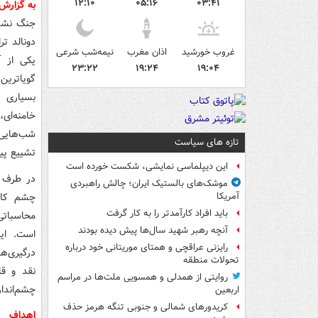
۱۲:۱۰
۰۵:۱۶
۰۳:۴۱
به گزارش
جنگ نشست
غروب خورشید
اذان مغرب
نیمه‌شب شرعی
یکی از 
۲۳:۲۲
۱۹:۲۴
۱۹:۰۴
گویاترین 
بسیاری 
خامنه‌ای،
شب‌هایی 
تازه های سیاست
تشییع پی
این دیپلماسی نمایشی، شکست خورده است
در طرف م
موشک‌های بالستیک ایران؛ چالش راهبردی
چشم‌ کار
آمریکا
باید افراد کارآمدتر را به کار گرفت
محاسباتی
آنچه رهبر شهید سال‌ها پیش دیده بودند
است. این
رایزنی عراقچی و همتای موریتانی خود درباره
درگیری‌ها
تحولات منطقه
روایتی از همدلی و همسویی ملت‌ها در مراسم
چشم‌انداز
اربعین
کریدورهای شمالی و جنوبی تنگه هرمز حذف
اهداف