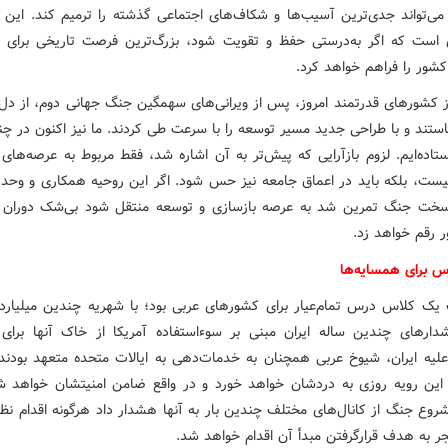
ی‌تواند جدی‌ترین آسیب‌ها و شکاف‌های اجتماعی گذشته را ترمیم کند. این ه
ی است که اگر به‌درستی حفظ و تقویت شود، بزرگ‌ترین فرصت تاریخی برای 
شور را فراهم خواهد کرد.
ز کشورهای قدرتمند امروز، پس از ویرانی‌های سهمگین جنگ جهانی دوم، از دل
ستند و با طراحی جدید مسیر توسعه را با سرعت طی کردند. ما نیز اکنون در چن
تاده‌ایم. لزوم بازآرایی که پیش‌تر به آن اشاره شد، فقط مربوط به عرصه‌های 
ست، بلکه باید در اعماق جامعه نیز حس شود. اگر این روحیه همکاری و وحد
خت جنگ تمرین شد به عرصه بازسازی و توسعه منتقل شود بی‌شک دوران ب
ر رقم خواهد زد.
 برای همسایه‌ها
یک کلاس درس تمام‌عیار برای کشورهای عربی بود؛ با شهریه چندین میلیارددل
ارهای چندین ساله ایران مبنی بر سوءاستفاده آمریکا از خاک آنها برای 
لیه ایران، شیوخ عربی همچنان به خدمات‌دهی به ایالات متحده متعهد بودند
 این رویه روزی به دردشان خواهد خورد و در واقع ضامن امنیتشان خواهد شد
روع جنگ از کانال‌های مختلف چندین بار به آنها هشدار داد هرگونه اقدام نظا
جر به هدف قرارگرفتن مبدأ آن اقدام خواهد شد.