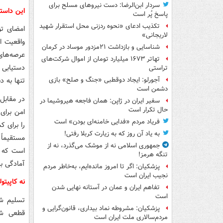
سردار ابن‌الرضا: دست نیروهای مسلح برای
این داستا
پاسخ پُر است
تکذیب ادعای «نحوه ردزنی محل استقرار شهید
امضای تو
لاریجانی»
واقعیت ا
شناسایی و بازداشت ۲۱مزدور موساد در کرمان
عرصه‌های
تهاتر ۱۶۷۳ میلیارد تومان از اموال شرکت‌های
دستیابی 
تراستی
تنها به د
آجورلو: ایجاد دوقطبی «جنگ و صلح‌» بازی
دشمن است
در مقابل،
سفیر ایران در ژاپن: همان فاجعه هیروشیما در
حال تکرار است
امن برای 
فریاد مردم «فدایی خامنه‌ای بودن» است
را برای ک
به یاد آن روز که به زیارت کربلا رفتی!
مستقیماً
جمهوری اسلامی نه از موشک می‌گذرد، نه از
است که ب
تنگه هرمز!
آمادگی ب
پزشکیان: اگر تا امروز مانده‌ایم، به‌خاطر مردم
نجیب ایران است
نه کاپیتو
تفاهم ایران و عمان در آستانه نهایی شدن
است
تسلیم شد
پزشکیان: مشروطه نماد بیداری، قانون‌گرایی و
قطعی شتا
مردم‌سالاری ملت ایران است