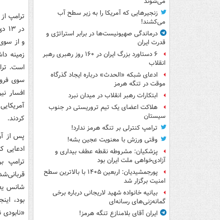
می‌شوند
زنجیرهایی که آمریکا را به زیر سطح آب
ترامپ از
می‌کشند!
درماندگی صهیونیست‌ها در برابر استراتژی و
و از سوی 
قدرت ایران
زمینه دا
۶ دستاورد بزرگ ایران در ۱۶۰ روز رهبری رهبر
انقلاب
است. ترا
ادعای شبکه «الحدث» درباره ایجاد گذرگاه
موقت در تنگه هرمز
ابتکارات رهبر انقلاب در میدان نبرد
آمریکایی‌
هلاکت اعضای یک تیم تروریستی در جنوب
سیستان
کردند.
ترامپ کنترلی بر تنگه هرمز ندارد!
پس از آن
وقتی ورزش با معنویت عجین بشه!
ادعایی که
پزشکیان: مشروطه نقطه عطف بیداری و
آزادی‌خواهی ملت ایران بود
ترامپ بر
پورجمشیدیان: اربعین ۱۴۰۵ با بالاترین سطح
قربانی‌ش
امنیت برگزار شد
بیانیه خانواده شهید لاریجانی درباره برخی
بود، این
گمانه‌زنی‌های رسانه‌ای
«نابودی 
ایران آقای بلامنازع تنگه هرمز!