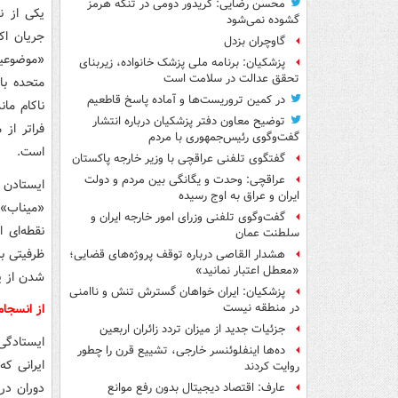
محسن رضایی: کریدور دومی در تنگه هرمز
یکی از ن
گشوده نمی‌شود
جریان اکن
گاوچران بزدل
«موضوعیت
پزشکیان: برنامه ملی پزشک خانواده، زیربنای
تحقق عدالت در سلامت است
متحده با
در کمین تروریست‌ها و آماده پاسخ قاطعیم
ناکام ما
توضیح معاون دفتر پزشکیان درباره انتشار
فراتر از
گفت‌وگوی رئیس‌جمهوری با مردم
است.
گفتگوی تلفنی عراقچی با وزیر خارجه پاکستان
عراقچی: وحدت و یگانگی بین مردم و دولت
ایستادن 
ایران و عراق به اوج رسیده
«میناب»، 
گفت‌وگوی تلفنی وزرای امور خارجه ایران و
نقطه‌ای 
سلطنت عمان
ظرفیتی بر
هشدار القاصی درباره توقف پروژه‌های قضایی؛
«معطل اعتبار نمانید»
شدن از پا
پزشکیان: ایران خواهان گسترش تنش و ناامنی
از انسجام
در منطقه نیست
جزئیات جدید از میزان تردد زائران اربعین
ایستادگی
ده‌ها اینفلوئنسر خارجی، تشییع قرن را چطور
ایرانی که
روایت کردند
دوران در
عارف: اقتصاد دیجیتال بدون رفع موانع