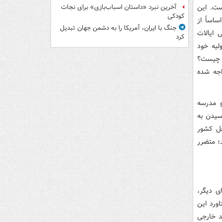
ست. این
آخرین نبرد «داستان اسباب‌بازی» برای نجات
کودکی
ساساً از
جنگ با ایران، آمریکا را به دشمن جهان تبدیل
 ایالات
کرد
لیه خود
د چیست؟
اجه شده
و مدرسه
رسیدن به
خل کشور
د؛ متضرر
ی دیگر،
اورد این
د خارجی