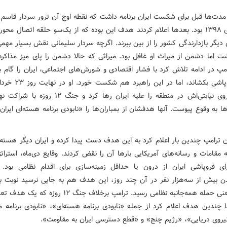
 مدت‌ها قبل برای شکست ایران برنامه داشت که نقطه اوج آن ترور سردار قاسم 
در ۱۳ دی ۱۳۹۸ بود. بعدها اعلام کردند هدف این بوده که از یک‌سو حلقه اتصال مح
دیگر بازدارندگی کشور را از بین ببرند. اگرچه سردار سلیمانی نقش بسیار مهم
شت اما دشمن از میراث او غافل بود. میراثی که حالا دشمن را پای میز مذاکره
مپ در ادامه تلاش کرد با فشار اقتصادی و شورش‌های اجتماعی، ایران را گام به
افسار نیروی نیابتی‌اش در منطقه را علیه ایران رها کرد و جنگ 
ها به وقوع پیوست. آنها هدفشان از بمباران‌ها را «نابودی برنامه هسته‌ای ایرا
 ترامپ چندین بار اعلام کرد به این هدف دست پیدا کرده و ایران دیگر هسته‌ای
 مقامات و رسانه‌های آمریکایی بارها آن را نقض کردند. وقایع دی‌ماه، استرا
ای فروپاشی ایران از درون یا حداقل زمینه‌سازی برای اقدام نظامی بود. 
دن بیش از سه‌هزار نفر در آن چند روز، این هدف هم به جایی نرسید نوبت ب
شانس یعنی حمله همه‌جانبه نظامی رسید. ترامپ برخلاف جنگ ۱۲ رو
جا چندین هدف اعلام کرد از جمله «نابودی برنامه هسته‌ای»، «نابودی برنامه 
نیروی دریایی»، «رژیم چنج» و «قطع دسترسی ایران به مقاومت».