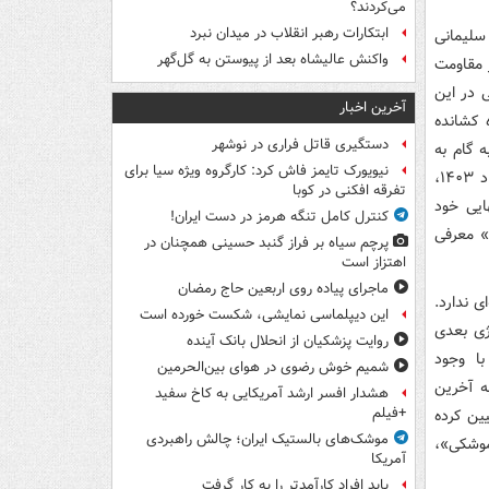
می‌کردند؟
ابتکارات رهبر انقلاب در میدان نبرد
سلیمانی
واکنش عالیشاه بعد از پیوستن به گل‌گهر
ور مقاومت
ی در این
آخرین اخبار
 کشانده
دستگیری قاتل فراری در نوشهر
 گام به
نیویورک تایمز فاش کرد: کارگروه ویژه سیا برای
سوی فروپاشی بکشاند، اما در این راهبرد هم شکست خورد. او در نهایت روز ۲۳ خرداد ۱۴۰۳،
تفرقه افکنی در کوبا
۱۲ روزه با شراکت نهایی خود
کنترل کامل تنگه هرمز در دست ایران!
ن» معرفی
پرچم سیاه بر فراز گنبد حسینی همچنان در
اهتزاز است
ماجرای پیاده روی اربعین حاج رمضان
 ندارد.
این دیپلماسی نمایشی، شکست خورده است
تژی بعدی
روایت پزشکیان از انحلال بانک آینده
با وجود
شمیم خوش رضوی در هوای بین‌الحرمین
ه آخرین
هشدار افسر ارشد آمریکایی به کاخ سفید
+فیلم
زه که یک هدف تعیین کرده
موشک‌های بالستیک ایران؛ چالش راهبردی
موشکی»،
آمریکا
باید افراد کارآمدتر را به کار گرفت