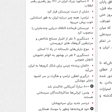
۶ دستاورد بزرگ ایران در ۱۶۰ روز رهبری رهبر
یز توافق پایان
انقلاب
اه قبل،
دشان از دست عربستان فرار کرد
ا امروز حتی
ترامپ: همه چیز درباره ایران به طور استثنایی
اهداف،
خوب پیش می‌رود
 که میان
عربستان فرمانده ائتلاف دریایی چندملیتی را
منصوب کرد
سیدعلی
دستگیری ۸ نفر از اشرار مسلح شاخص و
 در تمام
مرتبطین گروهک های تروریستی
ایران و
موج بارش‌های تابستانه در راه ۱۱ استان
دستگیری ۶ نفر در بهشهر به اتهام تشویش
اذهان عمومی
ی‌که تا
«کمانِ پرنده» چینی برای شکار کروزها به ایران
ار خطای
می‌آید
دور شده
درگیری لفظی ترامپ و هگزث بر سر کمبود
ذخایر موشکی
دادن به
۸۰۰ سازۀ آمریکایی خاکستر شد
امتیازات
ونس: ایرانی‌ها مذاکره‌کنندگان سرسختی
رایی کشور به دست آوریم. تحولات ۱۱۰ روز گذشته و
هستند
دردسر جدید برای سرخپوشان
خود فروخته‌ها چطور با موساد همکاری