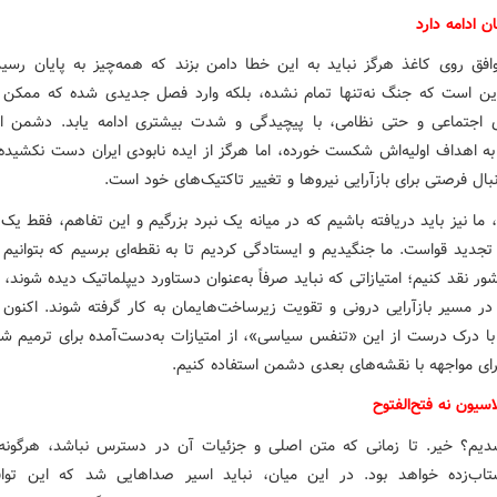
ن ادامه دارد
افق روی کاغذ هرگز نباید به این خطا دامن بزند که همه‌چیز به پایان رسی
ین است که جنگ نه‌تنها تمام نشده، بلکه وارد فصل جدیدی شده که ممکن
 اجتماعی و حتی نظامی، با پیچیدگی و شدت بیشتری ادامه یابد. دشمن ا
به اهداف اولیه‌اش شکست خورده، اما هرگز از ایده نابودی ایران دست نکشیده 
نبال فرصتی برای بازآرایی نیروها و تغییر تاکتیک‌های خود است.
 ما نیز باید دریافته باشیم که در میانه یک نبرد بزرگیم و این تفاهم، فقط ی
تجدید قواست. ما جنگیدیم و ایستادگی کردیم تا به نقطه‌ای برسیم که بتوانیم ا
شور نقد کنیم؛ امتیازاتی که نباید صرفاً به‌عنوان دستاورد دیپلماتیک دیده شوند، ب
 در مسیر بازآرایی درونی و تقویت زیرساخت‌هایمان به کار گرفته شوند. اکنون 
ا درک درست از این «تنفس سیاسی»، از امتیازات به‌دست‌آمده برای ترمیم شک
رای مواجهه با نقشه‌های بعدی دشمن استفاده کنیم.
لاسیون نه فتح‌الفتوح
یم؟ خیر. تا زمانی که متن اصلی و جزئیات آن در دسترس نباشد، هرگون
ب‌زده خواهد بود. در این میان، نباید اسیر صداهایی شد که این تواف