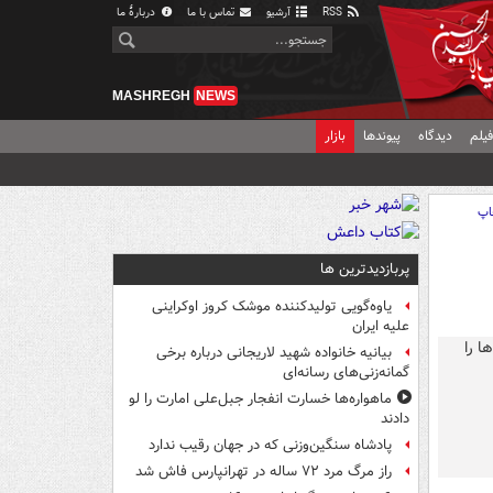
RSS
آرشیو
تماس با ما
دربارهٔ ما
MASHREGH
NEWS
یلم
دیدگاه
پیوندها
بازار
اپ
پربازدیدترین ها
یاوه‌گویی تولیدکننده موشک کروز اوکراینی
علیه ایران
بیانیه خانواده شهید لاریجانی درباره برخی
گمانه‌زنی‌های رسانه‌ای
ماهواره‌ها خسارت انفجار جبل‌علی امارت را لو
دادند
پادشاه سنگین‌وزنی که در جهان رقیب ندارد
راز مرگ مرد ۷۲ ساله در تهرانپارس فاش شد