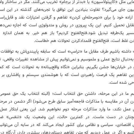
ی مثل «کاپیتولاسیون» یا «بدتر از برجام» تخریب می‌کنند. مگر در ساختار ولا
سیون جای می‌گیرد؟ تفاوت بنیادین این توافق با تجربه‌های گذشته در این اس
اراده خود را برای «دومرحله‌ای کردن» تفاهم و گرفتن امتیازات نقد و قابل‌راست
قابل تحمیل کنیم. این یک پیروزی در روش و متدولوژی است که اجازه نمی‌ده
یر یک‌طرفه تبدیل شود.فتح‌الفتوح کردیم؟ باز هم خیر. به همان اندازه که
ن غلط است، فتح‌الفتوح قلمدادکردن تحولات هم خطاست.
ه داشته باشیم طرف مقابل ما «ترامپ» است که سابقه پایبندی‌اش به توافق
به‌دنبال نتایج عملی و ملموسیم و نمی‌توانیم پیش از مشاهده تغییرات واقعی، 
در خیابان‌ها جشن بگیریم. بنابراین «نگاه واقع‌بینانه» به تحولات است که کم
این تفاهم یک فرصت راهبردی است که با هوشمندی سیستم و پافشاری بر ر
حی شده است.
م ما در این مرحله، داشتن حق انتخاب است؛ (البته انتخاب یک حق عموم
دن آن در مقایسه با مذاکرات فاجعه‌آمیز سابق طرح می‌شود) اگر دشمن در مرحل
عمل نکند، ما وارد مذاکرات مرحله دوم نخواهیم شد. این یعنی ابتکار عمل
چنان در دست ماست. در کمترین حالت، این وضعیت یک «تنفس» ضر
 اقتصادی، سیاسی و نظامی برای کشور ایجاد می‌کند که در سایه آن می‌توانیم
کنیم و اگر در عمل دیدیم که متن تفاهم دستاوردهای بیشتری دارد، آن‌گاه دربا