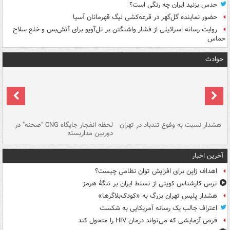
حدس بزنید ایران چه رنگی است؟
حضور نماینده گل‌گهر در قرعه‌کشی لیگ قهرمانان آسیا
روایت رسانه اسرائیلی از فشار واشنگتن بر تل‌آویو برای آتش‌بس و خلع سلاح
حماس
حوادث
ای
هشدار نسبت به وفوع تندباد در تهران
لحظه انفجار جایگاه CNG "صحنه" در
دس
دوربین مداربسته
ات
آخرین اخبار
اهداف ژاپن برای افزایش توان نظامی چیست؟
ترس کارشناس کویتی از تسلط ایران بر تنگۀ هرمز
هشدار پلیس تهران بزرگ به «کودک‌بلاگرها»
اعتراف جالب یک رسانه آمریکایی به شکست
قرص آزمایشی که می‌تواند درمان HIV را متحول کند