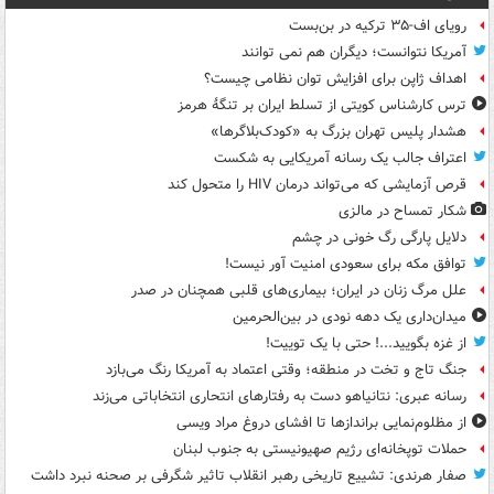
رویای اف-۳۵ ترکیه در بن‌بست
آمریکا نتوانست؛ دیگران هم نمی توانند
اهداف ژاپن برای افزایش توان نظامی چیست؟
ترس کارشناس کویتی از تسلط ایران بر تنگۀ هرمز
هشدار پلیس تهران بزرگ به «کودک‌بلاگرها»
اعتراف جالب یک رسانه آمریکایی به شکست
قرص آزمایشی که می‌تواند درمان HIV را متحول کند
شکار تمساح در مالزی
دلایل پارگی رگ خونی در چشم
توافق مکه برای سعودی امنیت آور نیست!
علل مرگ زنان در ایران؛ بیماری‌های قلبی همچنان در صدر
میدان‌داری یک دهه نودی در بین‌الحرمین
از غزه بگویید...! حتی با یک توییت!
جنگ تاج و تخت در منطقه؛ وقتی اعتماد به آمریکا رنگ می‌بازد
رسانه عبری: نتانیاهو دست به رفتارهای انتحاری انتخاباتی می‌زند
از مظلوم‌نمایی براندازها تا افشای دروغ مراد ویسی
حملات توپخانه‌ای رژیم صهیونیستی به جنوب لبنان
صفار هرندی: تشییع تاریخی رهبر انقلاب تاثیر شگرفی بر صحنه نبرد داشت