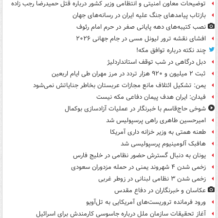
توضیحات معاون امنیتی و انتظامی وزیر کشور درباره قتل حمیدرضا رجب زاده
بازتاب پیامدهای جنگ علیه ایران در رسانه‌های جهان
نصب کتیبه‌های دهه پایانی صفر در حرم امام رئوف
افشای نقشه ترور لیونل مسی در جام جهانی ۲۰۲۶
چند نکته درباره توافق مکه!
دبل درگاهی در شب توقف استانداردلیژ
ثبت ۲ میلیون و ۹۲۰ هزار تردد در مرز مهران طی ایام اربعین
یمن: تشکیل ائتلاف مانع مجازات عربستان بخاطر جنایاتش نمی‌شود
فیدان: ایران هدف پیمان دفاعی مکه نیست
شوخی حاج‌قاسم با خبرنگار در عملیات آزادسازی بوکمال
امیرحسین طاهری راهی پرسپولیس شد
طعنه همتی به وزیر خزانه داری آمریکا
هافبک آلومینیوم پرسپولیسی شد
یونان به دنبال گسترش حضور نظامی در خلیج فارس
زخمی شدن ۴ شهروند یمنی در حمله مزدوران سعودی
زخمی شدن ۳ نظامی لبنانی در زوطر غربی
عکاسان و خبرنگاران در دفاع مقدس
ورود فرمانده تروریست‌های آمریکایی به تل‌آویو
آغاز تحقیقات سازمان ملل درباره جاسوسی کارمندش برای اسرائیل