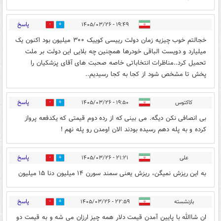
پاسخ
۱۹:۴۹ - ۱۴۰۵/۰۳/۲۶
0
1
خجالتم خوب چیزیه زمان دولت رییسی کوییک ۳۰۰ میلیون بود اکنون یک
میلیارد و دویست الباقی خودرها همچنین چه بلایی این دولت بر ملت
تحمیل کرد..مناظرات انتخاباتی خاصه صحبت های آقای پزشکیان را
پخش تا مشخص شود از کجا به کجا رسیدیم..
پاسخ
کاکتوس
۱۹:۵۰ - ۱۴۰۵/۰۳/۲۶
0
0
بی انصافی نکن دیگه. می بینی که از رده دوم قیمتی که یکدفعه پرواز
کرده و به پله دهم رسیده بودند الان اومدن رو پله نهم !
پاسخ
علی
۲۱:۲۱ - ۱۴۰۵/۰۳/۲۶
0
0
به این ریزش نمیگن، ریزش یعنی سمند سورن ۱۴ میلیون دنا ۱۵ میلیون
پاسخ
بازنشسته
۲۲:۵۹ - ۱۴۰۵/۰۳/۲۶
0
1
ان شاالله با پایین آمدن قیمت دلار همه چیز ارزان می شه و به قیمت دو