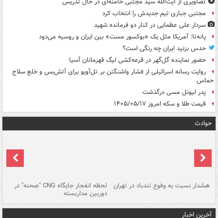
تصاویری از آیت‌الله سید مجتبی خامنه‌ای در حال تدریس
مجتبی جباری تیم جدیدش را انتخاب کرد
سردار علی عظمایی در کنار دو فرمانده شهید
پانه‌تا: آمریکا مثل یک «بوکسور مست» بین ایران و روسیه می‌دود
حدس بزنید ایران چه رنگی است؟
حضور نماینده گل‌گهر در قرعه‌کشی لیگ قهرمانان آسیا
روایت رسانه اسرائیلی از فشار واشنگتن بر تل‌آویو برای آتش‌بس و خلع سلاح
حماس
پدر لیونل مسی درگذشت
قیمت طلا و سکه امروز ۱۴۰۵/۰۵/۱۷
حوادث
ای
هشدار نسبت به وفوع تندباد در تهران
لحظه انفجار جایگاه CNG "صحنه" در
دس
دوربین مداربسته
ات
آخرین اخبار