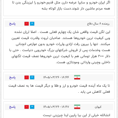
اگر ایران خودرو و سایپا عرضه دارن مثل قدیم،خودرو را لیزینگی بدن تا
همه مردم ماشین دار شوند.دست بازار کوتاه بشه
پاسخ
رزمنده ۸ سال دفاع
0
1
مقدس
۱۸:۳۱ - ۱۴۰۵/۰۳/۲۶
این لگن قیمت واقعی شان یک چهارم فعلی هست . اصلا ارزان نشده
وبی کیفیت ترین خودروها هستند. صاحبان ثروت وقدرت قیمت تعیین
میکنند. تنها را بیرون رفت ازادی واررات خودرو بدون عوارَص انچنانی
هست وخدمات پس از فروش شرکتهای بزرگ خودرویی دنیاست . حتی با
دلار ۲۰۰ هزار تومانی هم با کیعیت ترین خودروها نصف قیمت لگنهای
داخلی وچینی وارداتی ومونتاژی هست.
پاسخ
۱۸:۴۴ - ۱۴۰۵/۰۳/۲۶
0
2
تا یک ماه آینده قیمت خودرو و ارز و طلا و دیگر قیمت ها به نصف قیمت
فعلی کاهش می یابد .
پاسخ
کیوان
۱۸:۴۷ - ۱۴۰۵/۰۳/۲۶
0
1
انشالله خیلی از این بیا پایین اینا چیزینی نیست