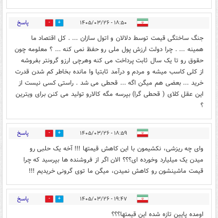
پاسخ
۱۸:۵۰ - ۱۴۰۵/۰۳/۲۶
0
0
جنگ ساختگی قیمت توسط دلالان و اتول سازان ... . کل اقتصاد ما
همینه ... . چرا دولت ارزش پول ملی رو حفظ نمی کنه ... ؟ معلومه چون
حقوق رو تا یک سال ثابت پرداخت می کنه وهرچی ارزو گرونتر بفروشه
از کلی کاسب میشه و مردم و درآمد ثابتیا وا مانده بخاطر کم شدن قدرت
خرید ... بعضی هم میگن اگه ... قحطی می شد . راستی کسی نیست از
این عقل کلای ( قحطی گرا) بپرسه مگه کالارو تولید می کنن برای ویترین
؟
پاسخ
۱۸:۵۹ - ۱۴۰۵/۰۳/۲۶
0
2
وای چه ریزشی، نکشیمون با این کاهش قیمتها !!! آخه یک حلبی رو
میدن یک میلیارد وخورده ای؟؟؟ الان اگر از فروشنده ها بپرسید که چرا
قیمت ماشینشون رو کاهش نمیدن، میگن ما توی گرونی خریدیم !!!
پاسخ
۱۹:۴۷ - ۱۴۰۵/۰۳/۲۶
0
2
اومده پایین تازه شده این قیمتها؟؟؟