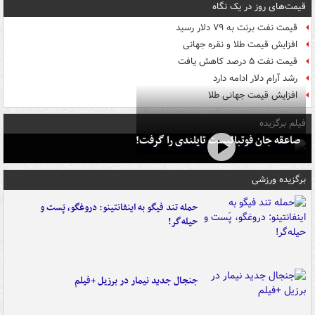
قیمت‌های روز در یک نگاه
قیمت نفت برنت به ۷۹ دلار رسید
افزایش قیمت طلا و نقره جهانی
قیمت نفت ۵ درصد کاهش یافت
رشد آرام دلار ادامه دارد
افزایش قیمت جهانی طلا
فیلم برگزیده
صاعقه جان فوتبالیست تایلندی را گرفت!
برگزیده ورزشی
حمله تند فیگو به اینفانتینو: دروغگو، پَست‌ و
حیله‌گر!
جنجال جدید نیمار در برزیل +فیلم