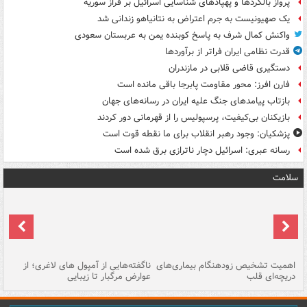
پرواز بالگردها و پهپادهای شناسایی اسرائیل بر فراز سوریه
یک صهیونیست به جرم اعتراض به نتانیاهو زندانی شد
واکنش کمال شرف به پاسخ کوبنده یمن به عربستان سعودی
قدرت نظامی ایران فراتر از برآوردها
دستگیری قاضی قلابی در مازندران
فارن افرز: محور مقاومت پابرجا باقی مانده است
بازتاب پیامدهای جنگ علیه ایران در رسانه‌های جهان
بازیکنان بی‌کیفیت، پرسپولیس را از قهرمانی دور کردند
پزشکیان: وجود رهبر انقلاب برای ما نقطه قوت است
رسانه عبری: اسرائیل دچار ناترازی برق شده است
سلامت
اهمیت تشخیص زودهنگام بیماری‌های
ناگفته‌هایی از آمپول های لاغری؛ از
دریچه‌ای قلب
عوارض مرگبار تا زیبایی
تا