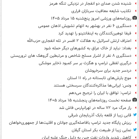
شنیده شدن صدای دو انفجار در نزدیکی تنگه هرمز
تکذیب شایعه معافیت سربازان فراری
روزنامه‌های ورزشی امروز پنج‌شنبه ۱۵ مرداد ۱۴۰۵
دستگیری ۶ نفر در بهشهر به اتهام تشویش اذهان عمومی
فیفا توهین‌کنندگان به اینفانتینو را تهدید کرد
اعتراف ارتش اسرائیل به هلاکت ۲ افسر در تله انفجاری حزب‌الله
بغداد: نباید از خاک عراق به کشورهای دیگر حمله شود
دستگیری ۸ نفر از اشرار مسلح شاخص و مرتبطین گروهک های تروریستی
درگیری لفظی ترامپ و هگزث بر سر کمبود ذخایر موشکی
دردسر جدید برای سرخپوشان
موج بارش‌های تابستانه در راه ۱۱ استان
ونس: ایرانی‌ها مذاکره‌کنندگان سرسختی هستند
ترامپ: توافق با ایران را ترجیح می‌دهم
صفحه نخست روزنامه‌های پنجشنبه ۱۵ مرداد ۱۴۰۵
راز مرگ مرد ۷۲ ساله در تهرانپارس فاش شد
قابی زیبا از قلعه بابک آذربایجان شرقی
ریزش پایگاه جدید ترامپ بافاصله‌گیری جوانان و اقلیت‌ها از جمهوری‌خواهان
نمایی زیبا از طبیعت بکر استان گیلان
کاهش شدید واردات نفت چین به دلیل جنگ علیه ایران