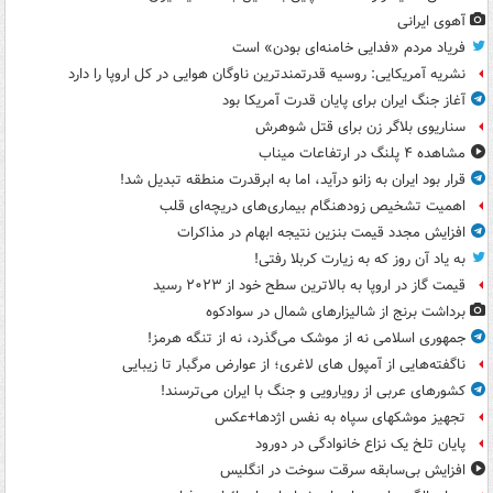
آهوی ایرانی
فریاد مردم «فدایی خامنه‌ای بودن» است
نشریه آمریکایی: روسیه قدرتمندترین ناوگان هوایی در کل اروپا را دارد
آغاز جنگ ایران برای پایان قدرت آمریکا بود
سناریوی بلاگر زن برای قتل شوهرش
مشاهده ۴ پلنگ در ارتفاعات میناب
قرار بود ایران به زانو درآید، اما به ابرقدرت منطقه تبدیل شد!
اهمیت تشخیص زودهنگام بیماری‌های دریچه‌ای قلب
افزایش مجدد قیمت بنزین نتیجه ابهام در مذاکرات
به یاد آن روز که به زیارت کربلا رفتی!
قیمت گاز در اروپا به بالاترین سطح خود از ۲۰۲۳ رسید
برداشت برنج از شالیزارهای شمال در سوادکوه
جمهوری اسلامی نه از موشک می‌گذرد، نه از تنگه هرمز!
ناگفته‌هایی از آمپول های لاغری؛ از عوارض مرگبار تا زیبایی
کشورهای عربی از رویارویی و جنگ با ایران می‌ترسند!
تجهیز موشکهای سپاه به نفس اژدها+عکس
پایان تلخ یک نزاع خانوادگی در دورود
افزایش بی‌سابقه سرقت سوخت در انگلیس