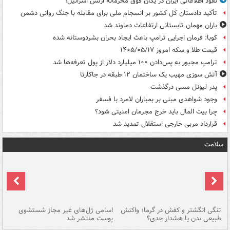
نفوذ اطلاعاتی ایران در یگان فوق محرمانه ارتش اسرائیل!
تأکید دادستان کل کشور بر انسجام ملی برای مقابله با جنگ روانی دشمن
باران مهمان تابستانی ارتفاعات دماوند شد
کوبا: فرمان اجرایی ترامپ باعث ایجاد بحران بشردوستانه شده
قیمت طلا و سکه امروز ۱۴۰۵/۰۵/۱۷
ترامپ مجبور به پس‌دادن ۱۰۰ میلیارد دلار از پول تعرفه‌ها شد
آتش سوزی مهیب یک ساختمان ۱۲ طبقه در جاکارتا
پدر لیونل مسی درگذشت
وجود شواهدی مبنی بر بمباران لامرد با فسفر
چرا بیت المال باید خرج مجرمان امنیتی شود؟
قرارداد مربی خارجی استقلال تمدید شد
سلامت
تنگی انگشتر و کفش در گرما؛ واکنش
اسامی ژل‌های غیر مجاز شستشوی
مر
طبیعی بدن یا هشدار جدی؟
پوست منتشر شد