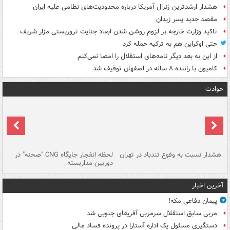
هشدار ارشدترین ژنرال آمریکا درباره محدودیت‌های نظامی علیه ایران
مقصد جدید پسر زیدان
تاکید وزارت خارجه بر لزوم روشن شدن ابعاد جنایت تروریستی مزار شریف
حتی اوکراین هم به ترکیه حمله کرد
از این به بعد دیگر نامه‌های استقلال را امضا نمی‌کنم
کامیون با راننده ۸ ساله در اصفهان توقیف شد
حوادث
ای
هشدار نسبت به وفوع تندباد در تهران
لحظه انفجار جایگاه CNG "صحنه" در
دس
دوربین مداربسته
ات
آخرین اخبار
پیمان دفاعی مکه!
مربی سابق استقلال سرمربی آفریقای جنوبی شد
دستگیری مسئول یک اداره آستارا در پرونده فساد مالی