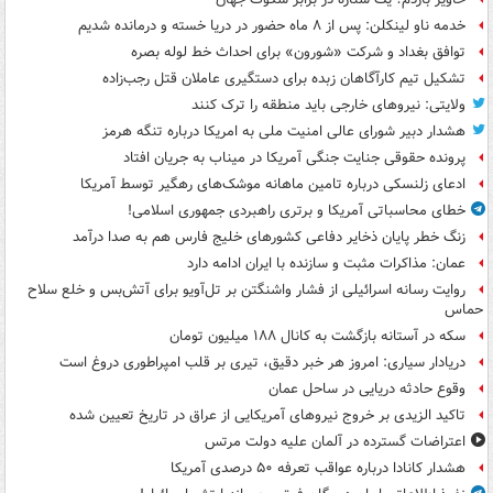
خدمه ناو لینکلن: پس از ۸ ماه حضور در دریا خسته و درمانده‌ شدیم
توافق بغداد و شرکت «شورون» برای احداث خط لوله بصره
تشکیل تیم کارآگاهان زبده برای دستگیری عاملان قتل رجب‌زاده
ولایتی: نیروهای خارجی باید منطقه را ترک کنند
هشدار دبیر شورای عالی امنیت ملی به امریکا درباره تنگه هرمز
پرونده حقوقی جنایت جنگی آمریکا در میناب به جریان افتاد
ادعای زلنسکی درباره تامین ماهانه موشک‌های رهگیر توسط آمریکا
خطای محاسباتی آمریکا و برتری راهبردی جمهوری اسلامی!
زنگ خطر پایان ذخایر دفاعی کشورهای خلیج فارس هم به صدا درآمد
عمان: مذاکرات مثبت و سازنده با ایران ادامه دارد
روایت رسانه اسرائیلی از فشار واشنگتن بر تل‌آویو برای آتش‌بس و خلع سلاح
حماس
سکه در آستانه بازگشت به کانال ۱۸۸ میلیون تومان
دریادار سیاری: امروز هر خبر دقیق، تیری بر قلب امپراطوری دروغ است
وقوع حادثه دریایی در ساحل عمان
تاکید الزیدی بر خروج نیروهای آمریکایی از عراق در تاریخ تعیین شده
اعتراضات گسترده در آلمان علیه دولت مرتس
هشدار کانادا درباره عواقب تعرفه ۵۰ درصدی آمریکا