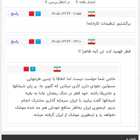
انتشار یافته: 3
در انتظار بررسی: 0
پاسخ
۱۱:۵۵ - ۱۴۰۵/۰۳/۲۶
0
2
برگشتیم تنظیمات کارخانه!
پاسخ
۱۳:۱۰ - ۱۴۰۵/۰۳/۲۶
0
0
قطر فهمید کت تن کیه ظاهرا !!
0
0
حاجی شما حواست نیست اما اتفاقا با چنین طرحهایی
مسولین نفوذی دارن کاری میکنن که گلوی ما. یر پای شیخکها
و عامریقا باشه. خود قطر در جنگ رمضان علنا به بقیه
شیخکها گفت بیایید با ایران سرمایه گذاری مشترک انجام
بدیم. اینجوری ایران بخاطر منافع خودش هم مه شده موشک
نخواهد زد و اینطوری موشک از ایران گرفته میشه.
خودرو