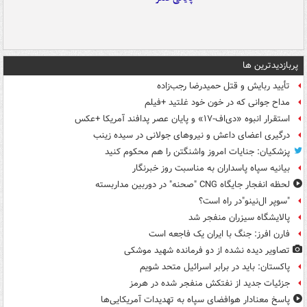
پربازدیدترین ها
تأیید ربایش و قتل حمیدرضا رجب‌زاده
مداح جوانی که در خون خود غلتید +فیلم
استقرار انبوه «دی‌اف‑۱۷» و پایان عصر پدافند آمریکا +عکس
درگیری اعضای داعش و نیروهای جولانی در سیده زینب
پزشکیان: جنایات امروز واشنگتن را هم محکوم کنید
بیانیه سپاه پاسداران به مناسبت روز خبرنگار
لحظه انفجار جایگاه CNG "صحنه" در دوربین مداربسته
"سوپر ال‌نینو"در راه است؟
پالایشگاه سیزران منفجر شد
فارن افرز: جنگ با ایران یک فاجعه است
تصاویر دیده‌ نشده از دو فرمانده شهید موشکی
پاکستان: باید در برابر اسرائیل متحد شویم
جزئیات جدید از نفتکش منفجر شده در هرمز
پاسخ معنادار هوافضای سپاه به تهدیدات آمریکایی‌ها