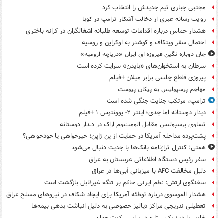
مجتبی جباری تیم جدیدش را انتخاب کرد
روایت رسانه عبری از دخالت آشکار ترامپ در کوبا
هشدار حماس درباره اقدامات توسعه طلبانه اشغالگران در کرانه باختری
احتمال سفر ویتکاف و کوشنر به اوکراین و روسیه
جان دوباره نگین فیروزه ای ایران «دریاچه ارومیه»
سرطان به استخوان‌های «بایدن» سرایت کرده است
پیروزی قاطع چلسی برابر میلان +فیلم
مهاجم پرسپولیس به پیکان پیوست
ترامپ، مرتکب جنایت جنگی شده است
دیدار دوستانه اما جدی؛ اینتر ۲- یوونتوس ۱ +فیلم
تساوی پرسپولیس مقابل الومینیوم اراک در دیدار دوستانه
پشت‌پرده مداخله آمریکا در حمایت از یِن ژاپن؛ خیرخواهی یا خودخواهی؟
همتی: کنترل ترازنامه بانک‌ها با جدیت دنبال می‌شود
سفر رئیس دستگاه اطلاعاتی عربستان به عراق
دلیل مخالفت AFC با میزبانی آبی‌ها در عراق
سخنگوی ارتش: نظم ایرانی حاکم بر تنگه غیرقابل بازگشت است
هشدار الموسوی درباره توطئه آمریکا برای ایجاد شکاف در نیروهای مسلح عراق
تعطیلی تدریجی مراکز دیالیز خصوصی به دلیل انباشت بدهی بیمه‌ها
خاویر باردم؛ یک ستاره در برابر سکوت جهان