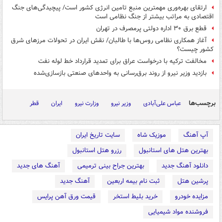
ارتقای بهره‌وری مهمترین منبع تامین انرژی کشور است/ پیچیدگی‌های جنگ
اقتصادی به مراتب بیشتر از جنگ نظامی است
قطع برق ۳۰ اداره دولتی پرمصرف در تهران
آغاز همکاری نظامی روس‌ها با طالبان/ نقش ایران در تحولات مرزهای شرق
کشور چیست؟
مخالفت ترکیه با درخواست عراق برای تمدید قرارداد خط لوله نفت
بازدید وزیر نیرو از روند برق‌رسانی به واحدهای صنعتی بازسازی‌شده
برچسب‌ها
عباس علی‌آبادی
وزیر نیرو
وزارت نیرو
ایران
قطر
آپ آهنگ
موزیک شاه
سایت تاریخ ایران
بهترین هتل های استانبول
رزرو هتل استانبول
دانلود آهنگ جدید
بهترین جراح بینی ترمیمی
آهنگ های جدید
پرشین هتل
ثبت نام بیمه اربعین
آهنگ جدید
مزایده خودرو
خرید بلیط استخر
قیمت ورق آهن پرایس
فروشنده مواد شیمیایی