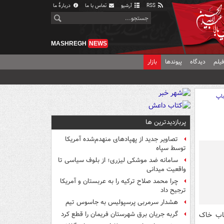
RSS
آرشیو
تماس با ما
دربارهٔ ما
MASHREGH
NEWS
یلم
دیدگاه
پیوندها
بازار
اپ
پربازدیدترین ها
تصاویر جدید از پهپادهای منهدم‌شده آمریکا
توسط سپاه
سامانه ضد موشکی لیزری؛ از بلوف سیاسی تا
واقعیت میدانی
چرا محمد صلاح ترکیه را به عربستان و آمریکا
ترجیح داد
هشدار سرمربی پرسپولیس به جاسوس تیم
اب خاک
گربه جریان برق شهرستان فریمان را قطع کرد