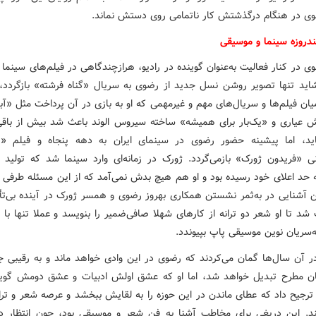
وی در هنگام درگذشتش کار ناتمامی روی دستش نماند.
دروزه سینما و موسیقی
ی در کنار فعالیت به‌عنوان گوینده در رادیو، هرازچندگاهی در فیلم‌های سینما
شاید تنها تصویر روشن نسل جدید از رضوی به سریال «گناه فرشته» بازگردد، 
ان فیلم‌ها و سریال‌های مهم و غیرمهمی که او به بازی در آن پرداخت مثل «آبا
وش عیاری و «یک‌بار برای همیشه» ساخته سیروس الوند باعث شد بیش از باقی 
ید، اما پیشینه حضور رضوی در سینمای ایران به دهه پنجاه و فیلم «ه
دانی «فریدون ژورک» بازمی‌گردد. ژورک در زمانه‌ای وارد سینما شد که تولید ف
 حد اعلای خود رسیده بود و او هم هیچ بدش نمی‌آمد که از این مسئله طرفی ب
ین آشنایی در به‌ثمر نشستن همکاری بهروز رضوی و همسر ژورک در آینده بی‌تأثی
 شد تا او شعر دو ترانه از کارهای شهلا صافی‌ضمیر را بنویسد و عملا تنها با د
ه‌سریان نوین موسیقی پاپ بپیوندد.
ر آن سال‌ها گمان می‌کردند که رضوی در این وادی خواهد ماند و به رقیبی ج
ایان مطرح تبدیل خواهد شد، اما او که عشق اولش ادبیات و عشق دومش گوی
 ترجیح داد که عطای ماندن در این حوزه را به لقایش ببخشد و عرصه شعر و ترا
ند. این دریغی برای مخاطب آشنا به فن شعر و موسیقی بود، چون انتظار 