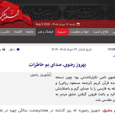
شنبه ۱۷ مرداد ۱۴۰۵ -
Aug 8 2026
ی
دفاع و امنیت
جهاد و مقاومت
حسینیه
فرهنگ و هنر
جامعه
اقتصاد
عکس و ف
1818
تاریخ انتشار:
۲۶ خرداد ۱۴۰۵ - ۱۴:۱۹
۰ نظر
چ
ر
بهروز رضوی، صدای بم خاطرات
ضوی نامی تکرارناشدنی بود چون نسخه
ده قرآن کریم (ترجمه مسعود ریاعی) و
اغه به فارسی را با صدای گرم و باصلابتش
رد و باعث فزونی گرفتن عشق مردم به
ون مقدس شد.
ش مشرق
، «بهروز رضوی» که روز گذشته در هفتادوهشت سالگی چهره در نق