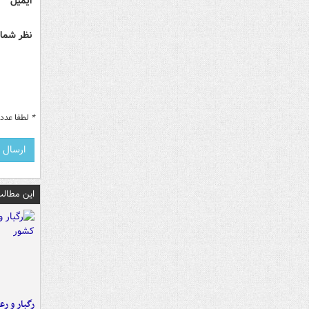
ایمیل
نظر شما 
*
لطفا عدد م
این مطالب
رگبار و رع