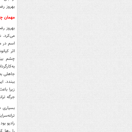
بهروز رض
مهمان چن
بهروز رضو
می‌کرد. 
اسم در می
اثر کیان
چشم بیا
به‌کارگر
جاهلی به
ببندد. ا
زیرا باعث
جرگه تران
بسیاری د
ترانه‌سر
رادیو بود
را رها ک