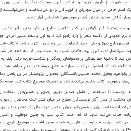
سب شهرت از طریق اجرای برنامه ادب امروز بود که دیگر یک ایران بهروز 
 یک اسم خاص در میان مجریان و گویندگان رادیو می‌شناختند و نمی‌توانستند ای
رنظر گرفتن صدای باریتون‌گونه رضوی مورد شناسایی قرار دهند.
دیو به‌سرعت با قرار گرفتن در کنار شاعران مطرح روزگار، یعنی نادر نادرپور
ث فرم جدیدی از دکلمه شعر را وارد رادیو کرد تا به این واسطه مسیر افرادی 
 فریدون فرح‌اندوز و حتی احمد شاملو در این راه هموار شود. برنامه «کتاب شب
 میراث‌دار ادب امروز بود. «کتاب شب» به مدت بیش از سه دهه هر شب ا
 شد تا نه‌تنها خط بطلانی بر محتواهای زودگذر و شکست‌خورده بزند، بلکه به 
ند ثابت کند که استمرار در اغلب موارد به نتایج خوشایندی ختم خواهد شد. س
ر بخواهیم به‌قول محمد حسینی‌باغسنگانی، به‌عنوان پژوهشگر در پی یافتن نماد
 پیوند رضوی با کتاب باشیم بی‌تردید باید بر اهمیت موضوع کتاب شب صحه بگذ
مه توانست با استفاده از عامل صدای بهروز رضوی و همین‌طور انتخاب رم
ای مختلف از میان آثار نویسندگان مطرح در میان قشر الیت مخاطبان رادیو به 
فی ادبیات معاصر ایران و همین‌طور جهان تبدیل شود. حال اگر عنصر صدای بهر
رنامه حذف می‌شد شاید که نه، حتما کتاب شب به چنین موفقیت و اعتب
 در ادامه، برنامه «هزاره ادب فارسی» هم با محور اشاره به موضوع تاریخ ادبی
از آبان ۱۴۰۱ در رادیو فرهنگ کلید خورد و در سه‌هزار قسمت به تمام زوایای این سوژه 