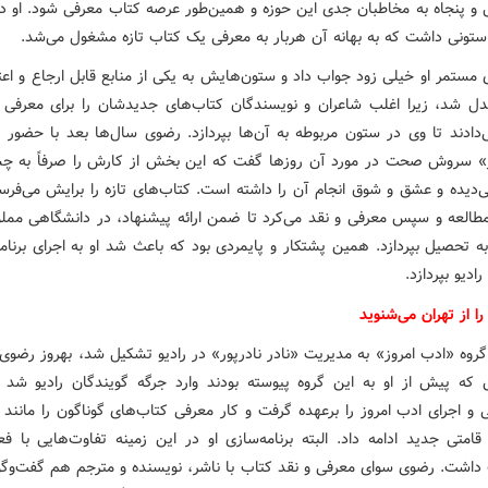
و پنجاه به مخاطبان جدی این حوزه و همین‌طور عرصه کتاب معرفی شود. او د
ستونی داشت که به بهانه آن هربار به معرفی یک کتاب تازه مشغول می‌شد.
 مستمر او خیلی زود جواب داد و ستون‌هایش به یکی از منابع قابل ارجاع و اعت
دل شد، زیرا اغلب شاعران و نویسندگان کتاب‌های جدیدشان را برای معرفی ب
دادند تا وی در ستون مربوطه به آن‌ها بپردازد. رضوی سال‌ها بعد با حضور در
ز» سروش صحت در مورد آن روزها گفت که این بخش از کارش را صرفاً به 
‌دیده و عشق و شوق انجام آن را داشته است. کتاب‌های تازه را برایش می‌فرست
 مطالعه و سپس معرفی و نقد می‌کرد تا ضمن ارائه پیشنهاد، در دانشگاهی مملو
به تحصیل بپردازد. همین پشتکار و پایمردی بود که باعث شد او به اجرای برنام
دیو بپردازد.
ا از تهران می‌شنوید
گروه «ادب امروز» به مدیریت «نادر نادرپور» در رادیو تشکیل شد، بهروز رضوی 
که پیش از او به این گروه پیوسته بودند وارد جرگه گویندگان رادیو شد 
 و اجرای ادب امروز را برعهده گرفت و کار معرفی کتاب‌های گوناگون را مانند 
قامتی جدید ادامه داد. البته برنامه‌سازی او در این زمینه تفاوت‌هایی با فع
داشت. رضوی سوای معرفی و نقد کتاب با ناشر، نویسنده و مترجم هم گفت‌وگو 