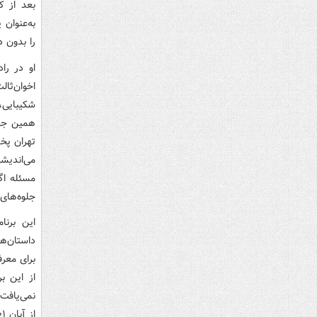
بعد از ک
به‌عنوان
را بدون د
او در را
اخوان‌ثال
شکیبایی،
همین جهت
تهران پخش
می‌اندیش
مسئله اگ
جلوه‌های
این برنا
داستان‌ه
برای معر
از این ب
نمی‌یافت.