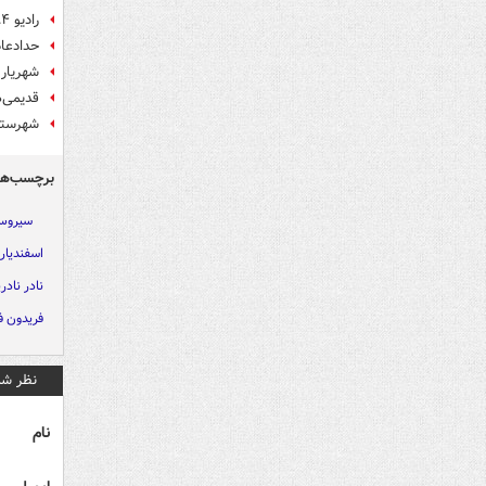
رادیو ۸۴ ساله شد/ اینجا تهران است، رادیو ایران
حدادعاد
شهریار
قدیمی‌ه
شهرستا
برچسب‌ها
سیروس 
اسفندیار 
نادر نادرپ
فریدون فر
نظر شم
نام