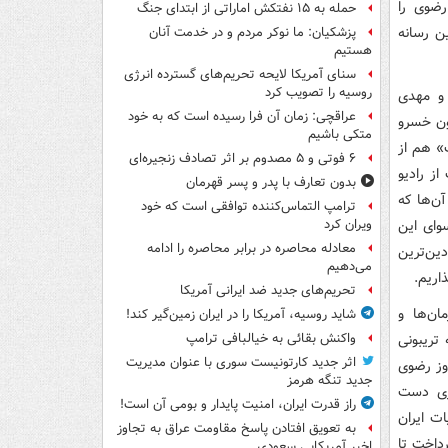
رضوی را
حمله به ۱۵ نفتکش‌ اماراتی از ابتدای جنگ
ن رسانه
پزشکیان: ما نوکر مردم و در خدمت آنان
هستیم
سنای آمریکا لایحه تحریم‌های گسترده انرژی
روسیه را تصویب کرد
 و مهدی
عراقچی: زمان آن فرا رسیده است که به خود
چون خسرو
متکی باشیم
» هم از
۶ فوتی و ۵ مصدوم بر اثر تصادف زنجیره‌ای
ز رادیو
بدون تعارف با پدر و پسر قهرمان
آن‌ها که
ترامپ التماس‌کننده توافقی است که خود
وای این
ویران کرد
معادله محاصره در برابر محاصره را ادامه
ین‌ترین
می‌دهیم
اریم.
تحریم‌های جدید ضد ایرانی آمریکا
ان‌ها و
شاید روسیه، آمریکا را در ایران زمین‌گیر کند!
تریبونی
واکنش بقائی به خیالبافی ترامپ
اثر جدید کارتونیست سوری با عنوان مدیریت
وز رضوی
جدید تنگه هرمز
اری دست
راز قدرت ایران، امنیت پایدار و بومی آن است!
ات ایران
به تعویق افتادن پاسخ مقاومت عراق به تجاوز
پرداخت تا
اخیر آمریکایی سعودی