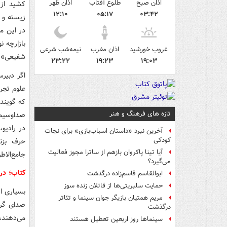
اذان صبح
طلوع آفتاب
اذان ظهر
کشید از 
۱۲:۱۰
۰۵:۱۷
۰۳:۴۲
زیسته و 
در این م
بازارچه 
غروب خورشید
اذان مغرب
نیمه‌شب شرعی
شفیعی»، 
۲۳:۲۲
۱۹:۲۳
۱۹:۰۳
اگر دبیر
علوم تجرب
که گوینده
تازه های فرهنگ و هنر
صداوسیما
در رادیو،
آخرین نبرد «داستان اسباب‌بازی» برای نجات
کودکی
حرف بزنی
آیا تینا پاکروان بازهم از ساترا مجوز فعالیت
جامع‌الا
می‌گیرد؟
کتاب؛ دری
ابوالقاسم قاسم‌زاده درگذشت
حمایت سلبریتی‌ها از قاتلان زنده سوز
بسیاری از
مریم همتیان بازیگر جوان سینما و تئاتر
صدای گرم
درگذشت
می‌دهند،
سینماها روز اربعین تعطیل هستند