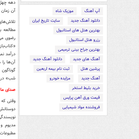
دهه چهل 
آن زمان 
آپ آهنگ
موزیک شاه
دانلود آهنگ جدید
سایت تاریخ ایران
تلاش‌های
مطالعه ب
بهترین هتل های استانبول
رضوی می‌
رزرو هتل استانبول
«کتاب‌با
بهترین جراح بینی ترمیمی
درآمد نمی
آهنگ های جدید
دانلود آهنگ جدید
آن‌ها را
پرشین هتل
ثبت نام بیمه اربعین
گوناگون 
شب» در را
آهنگ جدید
مزایده خودرو
خرید بلیط استخر
صدای ما ر
قیمت ورق آهن پرایس
وقتی که 
فروشنده مواد شیمیایی
دوستانش 
نویسندگی
مدیوم و 
مطبوعات 