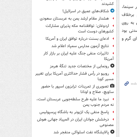
کشیدند
 سینما،
شکاف‌های عمیق در اسرائیل!
 برخلاف
هشدار مقام ارشد یمن به عربستان سعودی
ل به روی
اردوغان: توافقنامه مکه پذیرای مشارکت
دنی بود
کشورهای دوست است
ای گرم و
ادعای بسنت درباره توافق ایران و آمریکا
نتایج آزمون مدارس سمپاد اعلام شد
تاثیرات منفی جنگ علیه ایران بر بازار کار
آمریکا
رونمایی از مختصات جدید تنگۀ هرمز
روبیو در رأس فشار حداکثری آمریکا برای تغییر
مسیر کوبا
تصویری از تمرینات ترابزون اسپور با حضور
ساویچ، صلاح و اونانا
نبرد ما علیه طرح سلطه‌جویی عربستان است،
نه مردم جنوب یمن
پاسخ منفی یک لژیونر به باشگاه پرسپولیس
درخشش جوانان ایران در المپیاد جهانی هوش
مصنوعی
پالایشگاه نفت اسلواکی منفجر شد