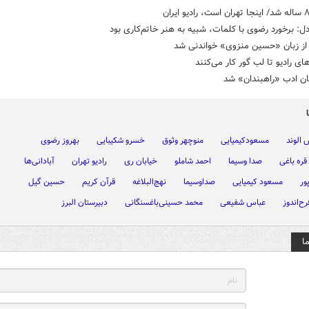
ل: برخورد رضوی با کلمات، شبیه به هنر خاتم‌کاری بود
 از زبان «حسین منزوی» خواندنی شد
ای رادیو تا لب گور کار می‌کنند
ن ادب «راهبندان» شد
الوند
مسعودکیمیایی
منوچهر وثوق
خسرو شکیبایی
بهروز رضوی
قره باغی
صدا وسیما
احمد شاملو
خیابان ری
رادیو تهران
آبادانی‌ها
ور
مسعود کیمیایی
صداوسیما
نهج‌البلاغه
قرآن کریم
حسین گیل
ح‌اندوز
عباس شفیعی
محمد حسینی‌باغسنگانی
دبیرستان البرز
ا