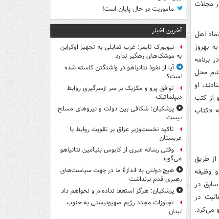
ر مجلات
ماموریت در حال پایان است!
آخرین اخبار
ماد اهل
ه بهروز
نیویورک تایمز: غرب تمایلی به تجهیز اوکراین
به موشک‌های رهگیر ندارد
 برنامه
آیا از نفوذ نتانیاهو در واشنگتن کاسته شده
چشم محل
است؟
ادند، او
توافق پرو و مکزیک بر سر ازسرگیری روابط
 از کتب
دیپلماتیک
پزشکیان: شکافی بین دولت و نیروهای مسلح
ه «کتاب
نیست
تاکید نخست‌وزیر عراق بر تقویت روابط با
عربستان
وقتی رسانه عبری از کابوس بنیامین نتانیاهو
از طریق
می‌گوید
هیچ دولتی به اندازۀ ما در جهت سیاست‌های
و وظیفه
رهبری قدم برنداشت
سابق در
پزشکیان: هرگز استعفا نداده‌ام و نخواهم داد
الیت در
تجاوزات مجدد رژیم صهیونیستی به جنوب
می‌کرد.
لبنان