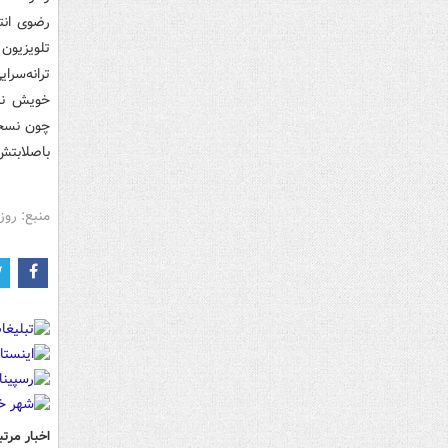
رضوی انت
تلویزیون
ترانه‌سرا
خویش نبس
چون نسخه 
باصلابتش
منبع: روز
اخبار مرتب