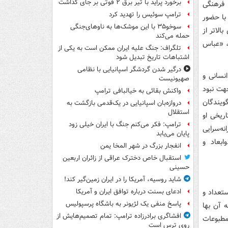
برخورد پراید با تیر برق ۲ فوتی بر جای گذاشت
 فرهنگی
ترامپ سوئیس را تهدید کرد
با حضور
سوخو۳۵ با این موشک‌ها به ناوهای‌جنگی
لاتر از
حمله می‌کند
، «عباس
تلگراف: جنگ علیه ایران ممکن است به یکی از
اشتباهات تاریخ تبدیل شود
درگیر شدن گردشگر اسپانیایی با نظامی
نسانی و
صهیونیست
جهت نبود
واکنش بقائی به خیالبافی ترامپ
گویندگان
دروازه‌بان اسپانیایی در یک‌قدمی بازگشت به
استقلال
ریخی او
ترامپ: فکر می‌کنم جنگ با ایران خیلی زود
نه‌سرایی
پایان می‌یابد
ابعاد و
انفجار بزرگ در شهر المخا یمن
استقبال خاص دخترک عراقی از زائران اربعین
حسینی
شاید روسیه، آمریکا را در ایران زمین‌گیر کند!
ستعداد و
ادعای بسنت درباره توافق ایران و آمریکا
پاسخ منفی یک لژیونر به باشگاه پرسپولیس
 آن بها
افشاگری برادرزاده ترامپ: تمام تصمیم‌هایش از
مطبوعات
روی ترس است