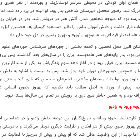
همان اوان کودکی در محیطی سراسر نوستالژیک و بهره‌مند از نظر هنری و
بزرگ شد. رضوی محصل دبیرستان شاخص بدر بود. او البته در یزد زاده شد، اما 
درسه بود که متوجه شعله‌ور شدن آتش هنر در درونش شد. بدر در خیابان ری با
نواب قرار داشت و دانش‌آموزان بنامی را نظیر «مسعود کیمیایی»، «حسین گیل»
«اسفندیار قره‌باغی»، «منوچهر وثوق» و بهروز رضوی در دل خود جای داد.
ستان البرز محل تحصیل و تجمع بخشی از چهره‌های سرشناس حوزه‌های علوم ا
ی بود، بدر پایه‌های هنر عامه‌پسند ایران را در سال‌های بعد گذاشت. پس بی‌
 مستند ایران خیلی زود و در آغاز دهه سوم زندگی‌اش به یکی از ماندگارترین 
 و همچنین دوبلورهای دوران خود بدل شد. پس بد نیست با اشاره به نقش تا
 تلویزیون، تولیدات رسانه‌ای مذهبی، فیلم‌های سینمای که بازی کرد و حتی ترا
م. پیش از ورود به اصل مطلب باید بگوییم که بهروز رضوی انسانی ذو
طراف بود و به همین خاطر هیچ دری به رویش در تمام این سال‌ها بسته نبود.
چه ورود به رادیو
 کارشناسان حوزه رسانه و تاریخ‌نگاران این عرصه، نقش رادیو را در شناسایی ا
 بهروز رضوی بیش از هر امکان و ظرفیت دیگری درنظر می‌گیرند و به‌درستی به
 اما نباید از این واقعیت غافل شد که او بیش و پیش از هرچیز با فعالیت در 