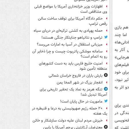
اظهارات وزیر خزانه‌داری آمریکا با مواضع قبلی
وی متناقض است
حکم دادگاه آمریکا برای توقف ساخت سالن
رقص ترامپ
 هم بازی
حمله پهپادی به کشتی ترکیه‌ای در دریای سیاه
اما چند
ترامپ و نتانیاهو جنایتکار جنگی هستند!
دانی‌ها»
میزبانی استقلال در آسیا به امارات می‌رسد؟
آثار به
سامانه موشکی پاتریوت چیست و چرا ذخایر آن
رو به اتمام است؟
رجایی»
امنیت خلیج فارس باید به دست کشورهای
یلم‌های
منطقه تأمین شود
رای خود
بارش باران در فاروج خراسان شمالی
ر نبود،
انفجار بزرگ در شهر المخا یمن
و اثر به
تنگه هرمز به نماد یک تحقیر تاریخی برای
آمریکا تبدیل شد!
ماموریت در حال پایان است!
دی برای
۲۰ حمله رژیم صهیونیستی به درعا و قنیطره در
ندگی در
یک هفته
نه‌نویسی
خیزش مردم لبنان علیه دولت سازشکار و خائن
داشت که
معترضان آرژانتینی پرچم آمریکا را پایین