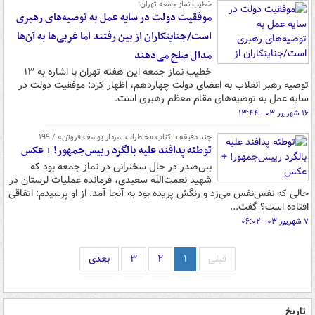
خطیب نماز جمعه تهران:
موفقیت دولت در سایه عمل به توصیه‌های رهبری
است/جنایتکاران از بین رفتند اما غربی‌ها به آن‌ها
مدال صلح می‌دهند
خطیب نماز جمعه این هفته تهران با اشاره به ۱۳
توصیه رهبر انقلاب به اعضای دولت چهاردهم، اظهار کرد: موفقیت دولت در
سایه عمل به توصیه‌های مقام معظم رهبری است.
۱۶ شهریور ۰۳ - ۱۳:۴۴
چند دقیقه با کتاب‌ «خاطرات سردار یوسف فروتن» / ۱۹۹
توطئه پدافند علیه بالگرد رییس‌جمهور! + عکس
بنی‌صدر در حال سخنرانی در نماز جمعه بود که
شهید نعمت‌الله سعیدی، فرمانده عملیات لرستان در
حالی که نفس‌نفس می‌زد و رنگش پریده بود به آنجا آمد. از او پرسیدم: اتفاقی
افتاده است؟ گفت...
۷ شهریور ۰۳ - ۰۶:۰۲
قبلی
۱
۲
۳
بعدی
تاریخ