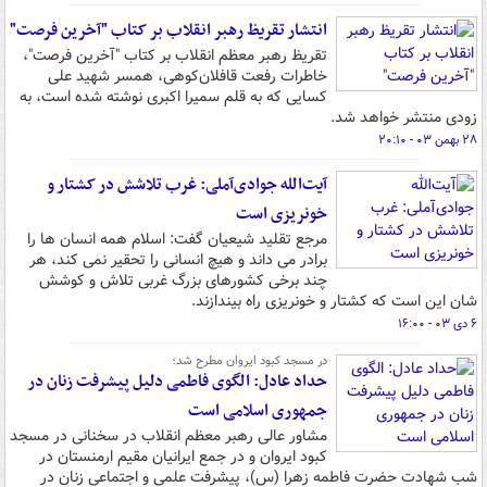
انتشار تقریظ رهبر انقلاب بر کتاب "آخرین فرصت"
تقریظ رهبر معظم انقلاب بر کتاب "آخرین فرصت"،
خاطرات رفعت قافلان‌کوهی، همسر شهید علی
کسایی که به قلم سمیرا اکبری نوشته شده است، به
زودی منتشر خواهد شد.
۲۸ بهمن ۰۳ - ۲۰:۱۰
آیت‌الله جوادی‌آملی: غرب تلاشش در کشتار و
خونریزی است
مرجع تقلید شیعیان گفت: اسلام همه انسان ها را
برادر می داند و هیچ انسانی را تحقیر نمی کند، هر
چند برخی کشورهای بزرگ غربی تلاش و کوشش
شان این است که کشتار و خونریزی راه بیندازند.
۶ دی ۰۳ - ۱۶:۰۰
در مسجد کبود ایروان مطرح شد؛
حداد عادل: الگوی فاطمی دلیل پیشرفت زنان در
جمهوری اسلامی است
مشاور عالی رهبر معظم انقلاب در سخنانی در مسجد
کبود ایروان و در جمع ایرانیان مقیم ارمنستان در
شب شهادت حضرت فاطمه زهرا (س)، پیشرفت علمی و اجتماعی زنان در