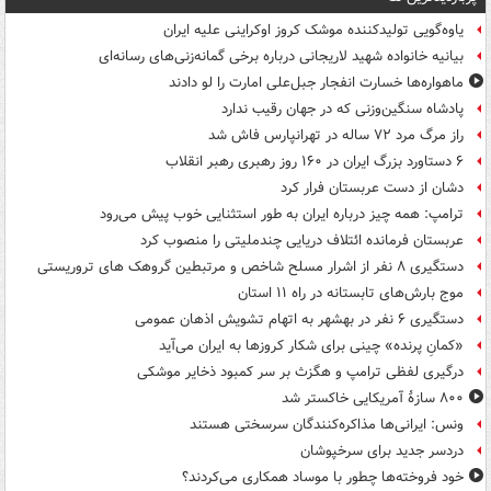
یاوه‌گویی تولیدکننده موشک کروز اوکراینی علیه ایران
بیانیه خانواده شهید لاریجانی درباره برخی گمانه‌زنی‌های رسانه‌ای
ماهواره‌ها خسارت انفجار جبل‌علی امارت را لو دادند
پادشاه سنگین‌وزنی که در جهان رقیب ندارد
راز مرگ مرد ۷۲ ساله در تهرانپارس فاش شد
۶ دستاورد بزرگ ایران در ۱۶۰ روز رهبری رهبر انقلاب
دشان از دست عربستان فرار کرد
ترامپ: همه چیز درباره ایران به طور استثنایی خوب پیش می‌رود
عربستان فرمانده ائتلاف دریایی چندملیتی را منصوب کرد
دستگیری ۸ نفر از اشرار مسلح شاخص و مرتبطین گروهک های تروریستی
موج بارش‌های تابستانه در راه ۱۱ استان
دستگیری ۶ نفر در بهشهر به اتهام تشویش اذهان عمومی
«کمانِ پرنده» چینی برای شکار کروزها به ایران می‌آید
درگیری لفظی ترامپ و هگزث بر سر کمبود ذخایر موشکی
۸۰۰ سازۀ آمریکایی خاکستر شد
ونس: ایرانی‌ها مذاکره‌کنندگان سرسختی هستند
دردسر جدید برای سرخپوشان
خود فروخته‌ها چطور با موساد همکاری می‌کردند؟