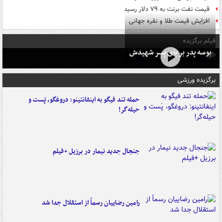
قیمت نفت برنت به ۷۹ دلار رسید
افزایش قیمت طلا و نقره جهانی
فیلم برگزیده
بوسه‌ پدر بر پای پسر شهیدش
برگزیده ورزشی
حمله تند فیگو به اینفانتینو: دروغگو، پَست‌ و
حیله‌گر!
جنجال جدید نیمار در برزیل +فیلم
رامین رضاییان رسماً از استقلال جدا شد