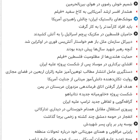
شمیم خوش رضوی در هوای بین‌الحرمین
هشدار افسر ارشد آمریکایی به کاخ سفید +فیلم
موشک‌های بالستیک ایران؛ چالش راهبردی آمریکا
باید افراد کارآمدتر را به کار گرفت
حامیان فلسطین در مکزیک پرچم اسرائیل را به آتش کشیدند
دبیرکل سازمان ملل باز هم خواستار آتش‌بس فوری در اوکراین شد
آنچه رهبر شهید سال‌ها پیش دیده بودند
حمایت هلندی‌ها از مظلومیت فلسطین +فیلم
افشای برکناری در موساد پس از شکست پروژه علیه ایران
دستگیری عامل انتشار مطالب توهین‌آمیز علیه زائران اربعین در فضای مجازی
روایت تکان‌دهنده دانش‌آموز مینابی از جنایت آمریکا
هدف قرار گرفتن اتاق‌ فرماندهی مزدوران عربستان در یمن
شکست پروژه «خاورمیانه جدید» نتانیاهو
گزافه‌گویی و لفاظی جدید ترامپ علیه ایران
پیروزی استقلال مقابل همنام خوزستانی در دیداری تدارکاتی
انفجار در حومه دمشق چند کشته و زخمی برجا گذاشت
بوسه‌ پدر بر پای پسر شهیدش
رایزنی عراقچی و همتای موریتانی خود درباره تحولات منطقه
موج تهدید علیه قضات آمریکایی پس از صدور حکم علیه ترامپ