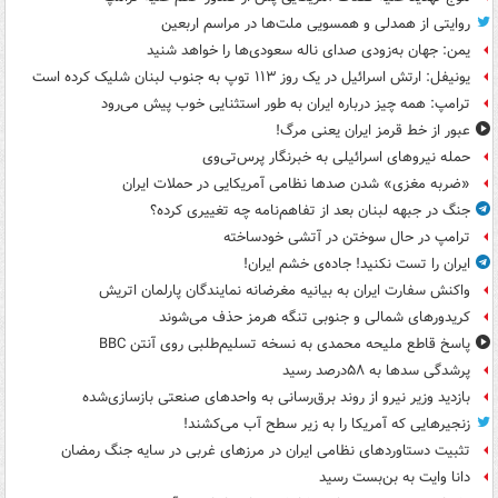
روایتی از همدلی و همسویی ملت‌ها در مراسم اربعین
یمن: جهان به‌زودی صدای ناله سعودی‌ها را خواهد شنید
یونیفل: ارتش اسرائیل در یک روز ۱۱۳ توپ به جنوب لبنان شلیک کرده است
ترامپ: همه چیز درباره ایران به طور استثنایی خوب پیش می‌رود
عبور از خط قرمز ایران یعنی مرگ!
حمله نیروهای اسرائیلی به خبرنگار پرس‌تی‌وی
«ضربه مغزی» شدن صدها نظامی آمریکایی در حملات ایران
جنگ در جبهه لبنان بعد از تفاهم‌نامه چه تغییری کرده؟
ترامپ در حال سوختن در آتشی خودساخته
ایران را تست نکنید! جاده‌ی خشم ایران!
واکنش سفارت ایران به بیانیه مغرضانه نمایندگان پارلمان اتریش
کریدورهای شمالی و جنوبی تنگه هرمز حذف می‌شوند
پاسخ قاطع ملیحه محمدی به نسخه تسلیم‌طلبی روی آنتن BBC
پرشدگی سدها به ۵۸درصد رسید
بازدید وزیر نیرو از روند برق‌رسانی به واحدهای صنعتی بازسازی‌شده
زنجیرهایی که آمریکا را به زیر سطح آب می‌کشند!
تثبیت دستاوردهای نظامی ایران در مرزهای غربی در سایه جنگ رمضان
دانا وایت به بن‌بست رسید