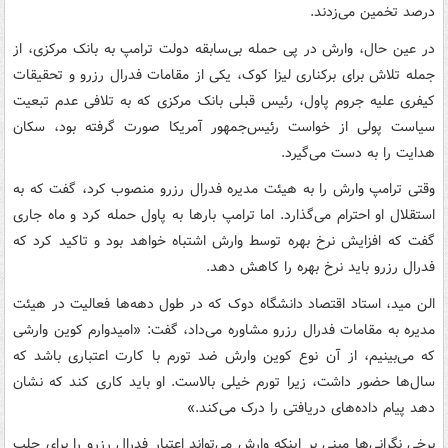
درصد تخمین می‌زدند.
در عین حال، وارش در پی حمله بی‌سابقه دولت ترامپ به بانک مرکزی، از
جمله تلاش برای برکناری لیزا کوک، یکی از مقامات فدرال رزرو و تحقیقات
کیفری علیه جروم پاول، رئیس قبلی بانک مرکزی که به تلافی عدم تبعیت
سیاست پولی از خواست رئیس‌جمهور آمریکا صورت گرفته بود، سکان
هدایت را به دست می‌گیرد.
وقتی ترامپ وارش را به هیئت مدیره فدرال رزرو منصوب کرد، گفت که به
استقلال او احترام می‌گذارد. اما ترامپ بارها به پاول حمله کرد و ماه جاری
گفت که افزایش نرخ بهره توسط وارش اشتباه خواهد بود و تاکید کرد که
فدرال رزرو باید نرخ بهره را کاهش دهد.
الن مید، استاد اقتصاد دانشگاه دوک که در طول دهه‌ها فعالیت در هیئت
مدیره به مقامات فدرال رزرو مشاوره می‌داد، گفت: «امیدوارم کوین وارشی
که می‌بینیم، از آن نوع کوین وارش ضد تورم با کارت اعتباری باشد که
سال‌ها حضور داشت، زیرا تورم خیلی بالاست. او باید کاری کند که نشان
دهد پیام داده‌های دریافتی را درک می‌کند.»
برخی نگرانی‌ها مبنی بر اینکه وارش می‌تواند اعتبار فدرال رزرو را برای جلب