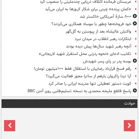
عربستان فرمانده ائتلاف دریایی چندملیتی را منصوب کرد
«کمانِ پرنده» چینی برای شکار کروزها به ایران می‌آید
۸۰۰ سازۀ آمریکایی خاکستر شد
خود فروخته‌ها چطور با موساد همکاری می‌کردند؟
واکنش عالیشاه بعد از پیوستن به گل‌گهر
ابتکارات رهبر انقلاب در میدان نبرد
آنچه رهبر شهید سال‌ها پیش دیده بودند
تکذیب ادعای «نحوه ردزنی محل استقرار شهید لاریجانی»
بوسه‌ پدر بر پای پسر شهیدش
رقم فسخ قرارداد رضاییان با استقلال فقط ۱۰۰میلیون تومان!
آیا تینا پاکروان بازهم از ساترا مجوز فعالیت می‌گیرد؟
کویت دستور تعطیلی تنها مدرسه ایرانی را صادر کرد
پاسخ قاطع ملیحه محمدی به نسخه تسلیم‌طلبی روی آنتن BBC
حوادث