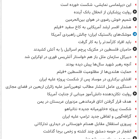
این دیپلماسی نمایشی، شکست خورده است
روایت پزشکیان از انحلال بانک آینده
شمیم خوش رضوی در هوای بین‌الحرمین
هشدار افسر ارشد آمریکایی به کاخ سفید +فیلم
موشک‌های بالستیک ایران؛ چالش راهبردی آمریکا
باید افراد کارآمدتر را به کار گرفت
حامیان فلسطین در مکزیک پرچم اسرائیل را به آتش کشیدند
دبیرکل سازمان ملل باز هم خواستار آتش‌بس فوری در اوکراین شد
آنچه رهبر شهید سال‌ها پیش دیده بودند
حمایت هلندی‌ها از مظلومیت فلسطین +فیلم
افشای برکناری در موساد پس از شکست پروژه علیه ایران
دستگیری عامل انتشار مطالب توهین‌آمیز علیه زائران اربعین در فضای مجازی
روایت تکان‌دهنده دانش‌آموز مینابی از جنایت آمریکا
هدف قرار گرفتن اتاق‌ فرماندهی مزدوران عربستان در یمن
شکست پروژه «خاورمیانه جدید» نتانیاهو
گزافه‌گویی و لفاظی جدید ترامپ علیه ایران
پیروزی استقلال مقابل همنام خوزستانی در دیداری تدارکاتی
انفجار در حومه دمشق چند کشته و زخمی برجا گذاشت
بوسه‌ پدر بر پای پسر شهیدش