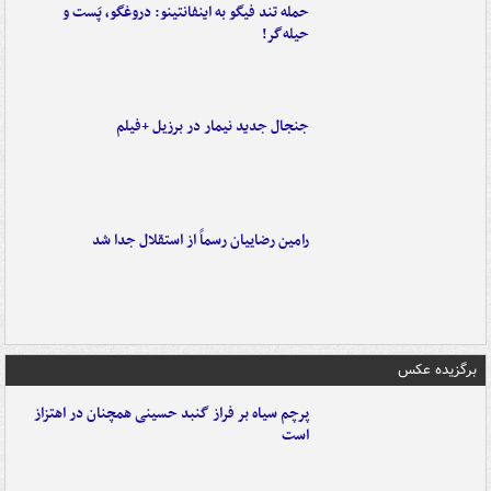
حمله تند فیگو به اینفانتینو: دروغگو، پَست‌ و
حیله‌گر!
جنجال جدید نیمار در برزیل +فیلم
رامین رضاییان رسماً از استقلال جدا شد
برگزیده عکس
پرچم سیاه بر فراز گنبد حسینی همچنان در اهتزاز
است