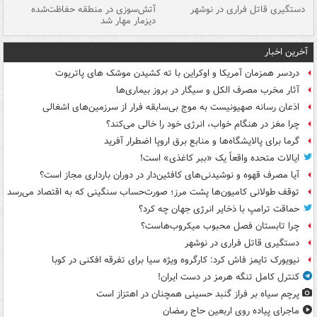
دستگیری قاتل فراری در نوشهر
آتش‌سوزی در منطقه حفاظت‌شده
دیزمار مهار شد
مص
آخرین اخبار
دردسر همزمان آمریکا و اوکراین با ته کشیدن موشک های پاتریوت
آثار مخرب مصرف الکل و سیگار در بروز بیماری‌ها
اذعان رسانه صهیونیست به موج بی‌سابقه فرار از سرزمین‌های اشغالی
چرا مغز در هنگام خواب، انرژی خود را خالی می‌کند؟
گرما برای پالایشگاه‌ها و منابع برق اروپا اضطرار آفرید
ایالات متحده واقعاً یک «ببر کاغذی» است!
آیا مصرف قهوه و نوشیدنی‌های کافئین‌دار در دوران بارداری مجاز است؟
توقف طولانی کامیون‌ها پشت مرز؛ صورت‌حساب سنگینی که به اقتصاد می‌رسد
حماقت ترامپ با ذخایر انرژی جهان چه کرد؟
چرا تابستان فصل محبوب میکروب‌هاست؟
دستگیری قاتل فراری در نوشهر
نیویورک تایمز فاش کرد: کارگروه ویژه سیا برای تفرقه افکنی در کوبا
کنترل کامل تنگه هرمز در دست ایران!
پرچم سیاه بر فراز گنبد حسینی همچنان در اهتزاز است
ماجرای پیاده روی اربعین حاج رمضان