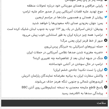
رایزنی عراقچی و همتای موریتانی خود درباره تحولات منطقه
موج تهدید علیه قضات آمریکایی پس از صدور حکم علیه ترامپ
روایتی از همدلی و همسویی ملت‌ها در مراسم اربعین
یمن: جهان به‌زودی صدای ناله سعودی‌ها را خواهد شنید
یونیفل: ارتش اسرائیل در یک روز ۱۱۳ توپ به جنوب لبنان شلیک کرده است
ترامپ: همه چیز درباره ایران به طور استثنایی خوب پیش می‌رود
عبور از خط قرمز ایران یعنی مرگ!
حمله نیروهای اسرائیلی به خبرنگار پرس‌تی‌وی
«ضربه مغزی» شدن صدها نظامی آمریکایی در حملات ایران
جنگ در جبهه لبنان بعد از تفاهم‌نامه چه تغییری کرده؟
ترامپ در حال سوختن در آتشی خودساخته
ایران را تست نکنید! جاده‌ی خشم ایران!
واکنش سفارت ایران به بیانیه مغرضانه نمایندگان پارلمان اتریش
کریدورهای شمالی و جنوبی تنگه هرمز حذف می‌شوند
پاسخ قاطع ملیحه محمدی به نسخه تسلیم‌طلبی روی آنتن BBC
پرشدگی سدها به ۵۸درصد رسید
سلامت