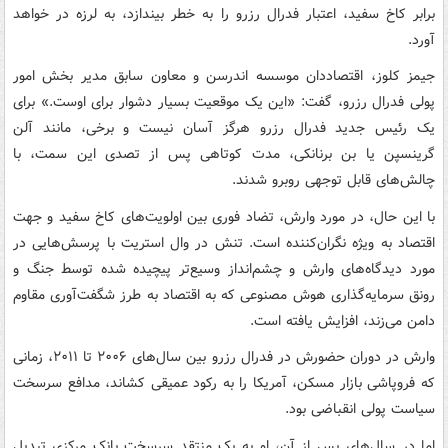
برابر کاخ سفید، اعتبار فدرال رزرو را به خطر بیندازد، به لرزه در خواهد
آورد.
جیمز کلوز، اقتصاددان موسسه اندرسن و معاون سابق مدیر بخش امور
پولی فدرال رزرو، گفت: «این یک موقعیت بسیار دشوار برای اوست.» برای
یک رئیس جدید فدرال رزرو هرگز آسان نیست و برخی، مانند آلن
گرینسپن یا بن برنانکی، مدت کوتاهی پس از تصدی این سمت، با
چالش‌های قابل توجهی روبرو شدند.
با این حال، در مورد وارش، تضاد فوری بین اولویت‌های کاخ سفید و جهت
اقتصاد به ویژه نگران‌کننده است. تنش در وال استریت با پرسش‌هایی در
مورد دیدگاه‌های وارش و چشم‌انداز وسیع‌تر پیچیده شده توسط جنگ و
رونق سرمایه‌گذاری هوش مصنوعی که به اقتصاد به طرز شگفت‌آوری مقاوم
دامن می‌زند، افزایش یافته است.
وارش در دوران حضورش در فدرال رزرو بین سال‌های ۲۰۰۶ تا ۲۰۱۱، زمانی
که فروپاشی بازار مسکن، آمریکا را به رکود عمیقی کشاند، مدافع سرسخت
سیاست پولی انقباضی بود.
اما در سال‌های پس از آن، او به یک منتقد سرسخت بانک مرکزی تبدیل