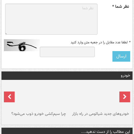
نظر شما *
*
لطفا عدد مقابل را در جعبه متن وارد کنید
خودرو
خودروهای جدید شیائومی در راه بازار
چرا سیم‌کشی خودرو ذوب می‌شود؟
شو
این مطالب را از دست ندهید....