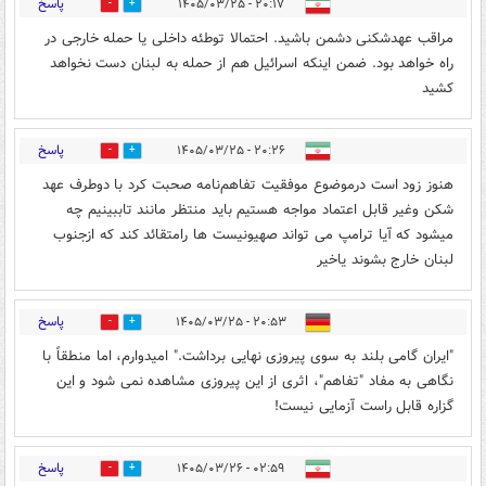
پاسخ
۲۰:۱۷ - ۱۴۰۵/۰۳/۲۵
0
3
مراقب عهدشکنی دشمن باشید. احتمالا توطئه داخلی یا حمله خارجی در
راه خواهد بود. ضمن اینکه اسرائیل هم از حمله به لبنان دست نخواهد
کشید
پاسخ
۲۰:۲۶ - ۱۴۰۵/۰۳/۲۵
0
2
هنوز زود است درموضوع موفقیت تفاهم‌نامه صحبت کرد با دوطرف عهد
شکن وغیر قابل اعتماد مواجه هستیم بايد منتظر مانند تاببینیم چه
میشود که آیا ترامپ می تواند صهیونیست ها رامتقائد کند که ازجنوب
لبنان خارج بشوند یاخیر
پاسخ
۲۰:۵۳ - ۱۴۰۵/۰۳/۲۵
1
9
"ایران گامی بلند به سوی پیروزی نهایی برداشت." امیدوارم، اما منطقاً با
نگاهی به مفاد "تفاهم"، اثری از این پیروزی مشاهده نمی شود و این
گزاره قابل راست آزمایی نیست!
پاسخ
۰۲:۵۹ - ۱۴۰۵/۰۳/۲۶
6
0