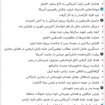
هشدار افسر ارشد آمریکایی به کاخ سفید +فیلم
موشک‌های بالستیک ایران؛ چالش راهبردی آمریکا
باید افراد کارآمدتر را به کار گرفت
حامیان فلسطین در مکزیک پرچم اسرائیل را به آتش کشیدند
دبیرکل سازمان ملل باز هم خواستار آتش‌بس فوری در اوکراین شد
آنچه رهبر شهید سال‌ها پیش دیده بودند
حمایت هلندی‌ها از مظلومیت فلسطین +فیلم
افشای برکناری در موساد پس از شکست پروژه علیه ایران
دستگیری عامل انتشار مطالب توهین‌آمیز علیه زائران اربعین در فضای مجازی
روایت تکان‌دهنده دانش‌آموز مینابی از جنایت آمریکا
هدف قرار گرفتن اتاق‌ فرماندهی مزدوران عربستان در یمن
شکست پروژه «خاورمیانه جدید» نتانیاهو
گزافه‌گویی و لفاظی جدید ترامپ علیه ایران
پیروزی استقلال مقابل همنام خوزستانی در دیداری تدارکاتی
انفجار در حومه دمشق چند کشته و زخمی برجا گذاشت
بوسه‌ پدر بر پای پسر شهیدش
رایزنی عراقچی و همتای موریتانی خود درباره تحولات منطقه
موج تهدید علیه قضات آمریکایی پس از صدور حکم علیه ترامپ