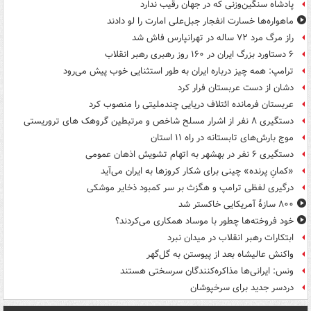
پادشاه سنگین‌وزنی که در جهان رقیب ندارد
ماهواره‌ها خسارت انفجار جبل‌علی امارت را لو دادند
راز مرگ مرد ۷۲ ساله در تهرانپارس فاش شد
۶ دستاورد بزرگ ایران در ۱۶۰ روز رهبری رهبر انقلاب
ترامپ: همه چیز درباره ایران به طور استثنایی خوب پیش می‌رود
دشان از دست عربستان فرار کرد
عربستان فرمانده ائتلاف دریایی چندملیتی را منصوب کرد
دستگیری ۸ نفر از اشرار مسلح شاخص و مرتبطین گروهک های تروریستی
موج بارش‌های تابستانه در راه ۱۱ استان
دستگیری ۶ نفر در بهشهر به اتهام تشویش اذهان عمومی
«کمانِ پرنده» چینی برای شکار کروزها به ایران می‌آید
درگیری لفظی ترامپ و هگزث بر سر کمبود ذخایر موشکی
۸۰۰ سازۀ آمریکایی خاکستر شد
خود فروخته‌ها چطور با موساد همکاری می‌کردند؟
ابتکارات رهبر انقلاب در میدان نبرد
واکنش عالیشاه بعد از پیوستن به گل‌گهر
ونس: ایرانی‌ها مذاکره‌کنندگان سرسختی هستند
دردسر جدید برای سرخپوشان