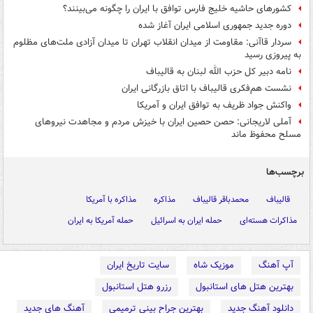
کشورهای حاشیه خلیج فارس توافق با ایران را چگونه می‌بینند؟
دوره جدید جمهوری اسلامی ایران آغاز شده
سردار قاآنی: مقاومت از میدان انقلاب تهران تا میدان آزادی ملت‌های مظلوم
به پیروزی رسید
نامه دبیر کل حزب الله لبنان به قالیباف
نشست هم‌فکری قالیباف با اتاق بازرگانی ایران
واکنش جواد ظریف به توافق ایران و آمریکا
آملی لاریجانی: حصن حصین ایران با خیزش مردم و مجاهدت نیروهای
مسلح محفوظ ماند
برچسب‌ها
قالیباف
محمدباقر قالیباف
مذاکره
مذاکره با آمریکا
مذاکرات هسته‌ای
حمله ایران به اسرائیل
حمله آمریکا به ایران
آپ آهنگ
موزیک شاه
سایت تاریخ ایران
بهترین هتل های استانبول
رزرو هتل استانبول
دانلود آهنگ جدید
بهترین جراح بینی ترمیمی
آهنگ های جدید