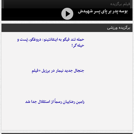
فیلم برگزیده
بوسه‌ پدر بر پای پسر شهیدش
برگزیده ورزشی
حمله تند فیگو به اینفانتینو: دروغگو، پَست‌ و
حیله‌گر!
جنجال جدید نیمار در برزیل +فیلم
رامین رضاییان رسماً از استقلال جدا شد