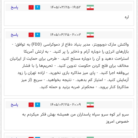
پاسخ
۱۹:۵۲ - ۱۴۰۵/۰۳/۲۵
1
2
اره
پاسخ
۲۰:۰۲ - ۱۴۰۵/۰۳/۲۵
1
3
واکنش مارک دوبوویتز، مدیر بنیاد دفاع از دموکراسی (FDD) به توافق: -
بازارهای انرژی را دوباره آرام و ذخایر را پر کنید. - به ارتش آمریکا
استراحت دهید و آن را دوباره مسلح کنید. - طرحی برای حمایت از ایرانیان
مخالف برای فلج کردن حکومت تدوین کنید. - تحریم‌ها را با فشار
بی‌وقفه اجرا کنید. - پای میز مذاکره بازی نخورید. - اراده تهران را زود
آزمایش کنید. - امتیاز کم بدهید. - نتیجه بخواهید. - سریع (از میز
مذاکره) کنار بروید. - محکم‌تر ضربه بزنید و حمله کنید.
پاسخ
۲۰:۰۹ - ۱۴۰۵/۰۳/۲۵
4
1
سرو ابر کوه سرو سپاه پاسداران من همیشه بهش فکر میکردم به
خصوص امروز