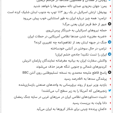
روایتی از همدلی و همسویی ملت‌ها در مراسم اربعین
یمن: جهان به‌زودی صدای ناله سعودی‌ها را خواهد شنید
یونیفل: ارتش اسرائیل در یک روز ۱۱۳ توپ به جنوب لبنان شلیک کرده است
ترامپ: همه چیز درباره ایران به طور استثنایی خوب پیش می‌رود
عبور از خط قرمز ایران یعنی مرگ!
حمله نیروهای اسرائیلی به خبرنگار پرس‌تی‌وی
«ضربه مغزی» شدن صدها نظامی آمریکایی در حملات ایران
جنگ در جبهه لبنان بعد از تفاهم‌نامه چه تغییری کرده؟
ترامپ در حال سوختن در آتشی خودساخته
ایران را تست نکنید! جاده‌ی خشم ایران!
واکنش سفارت ایران به بیانیه مغرضانه نمایندگان پارلمان اتریش
کریدورهای شمالی و جنوبی تنگه هرمز حذف می‌شوند
پاسخ قاطع ملیحه محمدی به نسخه تسلیم‌طلبی روی آنتن BBC
پرشدگی سدها به ۵۸درصد رسید
بازدید وزیر نیرو از روند برق‌رسانی به واحدهای صنعتی بازسازی‌شده
زنجیرهایی که آمریکا را به زیر سطح آب می‌کشند!
تثبیت دستاوردهای نظامی ایران در مرزهای غربی در سایه جنگ رمضان
دانا وایت به بن‌بست رسید
«کمانِ پرنده» چینی برای شکار کروزها به ایران می‌آید