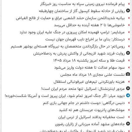
پیام فرمانده نیروی زمینی سپاه به مناسبت روز خبرنگار
روایتی از حادثه سقوط کپسول گاز از ساختمان چهارطبقه
بیانیه شدیداللحن سازمان حشد الشعبی عراق و حمایت از فالح الفیاض
خاموشی‌ها تا ۲ هفته آینده به حداقل می‌رسد
مرشایمر: ترامپ فهمیده امکان پیروزی در جنگ علیه ایران وجود ندارد
درستکار: بنای ما بر اخراج نایب قهرمان جهان نیست
روس‌اتم: در حال بازگرداندن متخصصان به نیروگاه هسته‌ای بوشهر هستیم
روایت فرزند شهید لاریجانی از واکنش پدرش به ردصلاحیتش
قیمت طلا و سکه امروز یکشنبه ۱۸ مرداد ۱۴۰۵
سود سهام عدالت تا هفته دولت واریز می‌شود
نشست علنی مجازی ۱۸ مرداد ماه مجلس
هزینه باورنکردنی تیم‌های غیرفوتبالی استقلال
مزدور اینترنشنال: اسرائیل تنها متحد مردم ایران است!
دیوید میلر: اگر جنگ امروز تمام شود، ایران پیروز است و آمریکا شکست‌خورده!
دنیس درگاهی: دوست داشتم در جام جهانی بازی کنم
موشک‌های پاتریوت عربستان هم ته‌ کشید
تست مخفیانه پدافند اسرائیل از ترس ایران
جاده‌های مشهد آماده میزبانی از زائران رضوی
روایت فرزند شهید لاریجانی از واکنش او به ردصلاحیتش