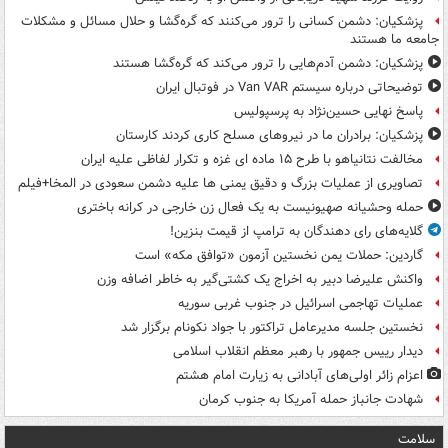
پزشکیان: دشمن کسانی را ترور می‌کنند که گره‌گشا و حلال مسائل و مشکلات
جامعه ما هستند
پزشکیان: دشمن آدم‌هایی را ترور می‌کند که گره‌گشا هستند
توضیحاتی درباره سیستم Van VAR در فوتبال ایران
پاسخ نهایی حسین‌نژاد به پرسپولیس
پزشکیان: برادران ما در نیروهای مسلح کاری کردند کارستان
مخالفت نتانیاهو با طرح ۱۵ ماده ای غزه و تکرار لفاظی علیه ایران
تصاویری از عملیات بزرگ و دقیق یمنی ها علیه دشمن سعودی در المخا+فیلم
حمله وحشیانه صهیونیست به یک فعال زن خارجی در کرانه باختری
گلایه‌های رای دهندگان به ترامپ از قیمت بنزین!
گاردین: حملات یمن نخستین آزمون «توافق مکه» است
واکنش علیرضا دبیر به اخراج یک کشتی‌گیر به خاطر اضافه وزن
عملیات تهاجمی اسرائیل در جنوب غربی سوریه
نخستین جلسه مدیرعامل تراکتور با جواد نکونام برگزار شد
دیدار رییس جمهور با رهبر معظم انقلاب اسلامی
اعزام زائر اولی‌های آبادانی به زیارت امام هشتم
شهادت جانباز حمله آمریکا به جنوب کرمان
سلامت