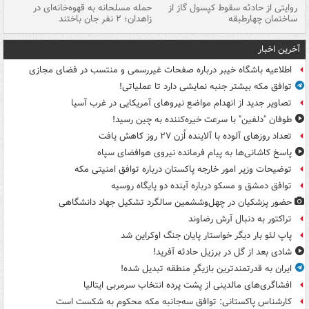
روایتی از حادثه سقوط کپسول گاز از
حمله مسلحانه به قهوه‌خانه‌ای در
عا
ساختمان چهارطبقه
زاهدان؛ ۲ نفر جان باختند
دس
آخرین اخبار
اطلاعیه باشگاه خیبر درباره صفحات غیررسمی و منتسب در فضای مجازی
توافق مکه بیشتر جنبه نمایشی دارد تا عملیاتی!
تصاویر جدید از انهدام مواضع نیروهای آمریکایی در غرب آسیا
طوفان "دلفین" با سرعت خیره‌کننده به چین رسید!
تعداد روزهای آلوده با آلاینده اُزن ۲۷ روز کاهش یافت
پاسخ کاشانی‌ها به پیام فرمانده نیروی هوافضای سپاه
توضیحات وزیر امور خارجه پاکستان درباره توافق امنیتی مکه
توافق دمشق و مسکو درباره آینده دو پایگاه روسیه
حضور پزشکیان در چهل‌وششمین سالگرد تشکیل جهاد دانشگاهی
تراکتور به دنبال آرش رضاوند
پاپ لئو بار دیگر خواستار پایان جنگ اوکراین شد
شادی بعد از گل در برزیل حادثه آفرید!
ایران به قدرتمندترین بازیگرِ منطقه تبدیل شده!
افشاگری‌های مالدینی از پشت پرده انتخاب سرمربی ایتالیا
کارشناس پاکستانی: توافق سه‌جانبه مکه محکوم به شکست است