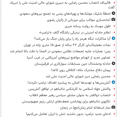
قالیباف انتصاب محسن رضایی به دبیری شورای عالی امنیت ملی را تبریک
گفت
لحظۀ شلیک موشک‌ها و پهپادهای یمنی به تجمع نیروهای سعودی
آماده‌سازی مواکب برای میزبانی از زائران رضوی
افول موساد به روایت رسانه عبری
اعلام حادثه امنیتی در نزدیکی باشگاه گلف «ترامپ»
آیا مذاکرات تنگه هرمز راه را برای پایان جنگ باز می‌کند؟
نجات معجزه‌آسای کارگر ۲۲ ساله از عمق ۱۵ متری چاه در تهران
یمن: عملیات علیه تجمعات نظامی سعودی در المخا با دقت بالا انجام شد
تصاویر جدید از انهدام مواضع نیروهای آمریکایی در غرب آسیا
حادثه وحشتناک حین مسابقات سوارکاری در قرقیزستان
پیمان دفاع مشترک مکه؛ ائتلافی روی کاغذ!
محسن رضایی دبیر شورای عالی امنیت ملی شد
آتش‌بس‌ها و تهدیدها کمکی به پیشبرد اهداف ترامپ نکردند!
واکنش جهاد اسلامی به کارشکنی نتانیاهو در توافق آتش‌بس
انتصاب ذوالقدر به عنوان مشاور سیاسی رهبر معظم انقلاب
تکاپوی نتانیاهو برای پوشاندن ضعف‌های ارتش رژیم صهیونیستی
نماز استغاثه امام زمان(عج) در زنجان
ادعای جدید ترامپ: بدون تشدید تنش با ایران تعامل می‌کنیم!