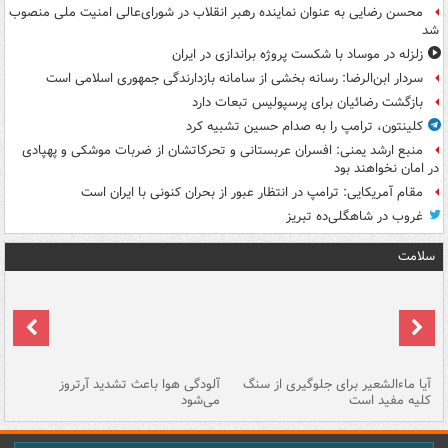
محسن رضایی به عنوان نماینده رهبر انقلاب در شورای‌عالی امنیت ملی منصوب
شد
زلزله در موساد با شکست پروژه براندازی در ایران
سردار ابن‌الرضا: رسانه بخشی از سامانه بازدارندگی جمهوری اسلامی است
بازگشت رضائیان برای پرسپولیس تبعات دارد
کلینتون، ترامپ را به صدام حسین تشبیه کرد
منبع ارشد یمنی: افسران عربستانی و تحرکاتشان از ضربات موشکی و پهپادی
در امان نخواهند بود
مقام آمریکایی: ترامپ در انتظار عبور از بحران کنونی با ایران است
غروب در شاهگلی‌ده تبریز
سلامت
آیا ماءالشعیر برای جلوگیری از سنگ
آلودگی هوا باعث تشدید آرتروز
حذ
کلیه مفید است
می‌شود
کل