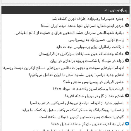
پربازدیدترین ها
جنازه حمیدرضا رجب‌زاده اطراف تهران کشف شد
مزدور اینترنشنال: اسرائیل تنها متحد مردم ایران است!
بیانیه شدیداللحن سازمان حشد الشعبی عراق و حمایت از فالح الفیاض
پاسخ نهایی حسین‌نژاد به پرسپولیس
بازگشت رضائیان برای پرسپولیس تبعات دارد
حادثه وحشتناک حین مسابقات سوارکاری در قرقیزستان
زلزله در موساد با شکست پروژه براندازی در ایران
انهدام انبارهای سوخت و تجهیزات نظامی نیروهای مسلح اوکراین توسط روسیه
ادعای جدید ترامپ: بدون تشدید تنش با ایران تعامل می‌کنیم!
حضور قربانی در پرسپولیس منتفی شد؟
قیمت طلا و سکه امروز یکشنبه ۱۸ مرداد ۱۴۰۵
شادی بعد از گل در برزیل حادثه آفرید!
تصاویر جدید از انهدام مواضع نیروهای آمریکایی در غرب آسیا
زلنسکی: پیونگ‌یانگ به مسکو کمک می‌کند، سئول به کمک ما بیاید
گاردین: حملات یمن نخستین آزمون «توافق مکه» است
ایران به قدرتمندترین بازیگرِ منطقه تبدیل شده!