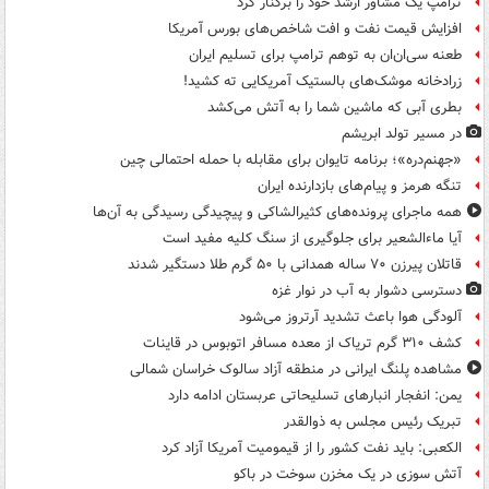
ترامپ یک مشاور ارشد خود را برکنار کرد
افزایش قیمت نفت و افت شاخص‌های بورس آمریکا
طعنه سی‌ان‌ان به توهم ترامپ برای تسلیم ایران
زرادخانه موشک‌های بالستیک آمریکایی ته کشید!
بطری آبی که ماشین شما را به آتش می‌کشد
در مسیر تولد ابریشم
«جهنم‌دره»؛ برنامه تایوان برای مقابله با حمله احتمالی چین
تنگه هرمز و پیام‌های بازدارنده ایران
همه ماجرای پرونده‌های کثیرالشاکی و پیچیدگی رسیدگی به آن‌ها
آیا ماءالشعیر برای جلوگیری از سنگ کلیه مفید است
قاتلان پیرزن ۷۰ ساله همدانی با ۵۰ گرم طلا دستگیر شدند
دسترسی دشوار به آب در نوار غزه
آلودگی هوا باعث تشدید آرتروز می‌شود
کشف ۳۱۰ گرم تریاک از معده مسافر اتوبوس در قاینات
مشاهده پلنگ ایرانی در منطقه آزاد سالوک خراسان شمالی
یمن: انفجار انبارهای تسلیحاتی عربستان ادامه دارد
تبریک رئیس مجلس به ذوالقدر
الکعبی: باید نفت کشور را از قیمومیت آمریکا آزاد کرد
آتش سوزی در یک مخزن سوخت در باکو