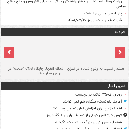
روایت رسانه اسرائیلی از فشار واشنگتن بر تل‌آویو برای آتش‌بس و خلع سلاح
حماس
پدر لیونل مسی درگذشت
قیمت طلا و سکه امروز ۱۴۰۵/۰۵/۱۷
حوادث
ای
هشدار نسبت به وفوع تندباد در تهران
لحظه انفجار جایگاه CNG "صحنه" در
دس
دوربین مداربسته
ات
آخرین اخبار
رویای اف-۳۵ ترکیه در بن‌بست
آمریکا نتوانست؛ دیگران هم نمی توانند
اهداف ژاپن برای افزایش توان نظامی چیست؟
ترس کارشناس کویتی از تسلط ایران بر تنگۀ هرمز
هشدار پلیس تهران بزرگ به «کودک‌بلاگرها»