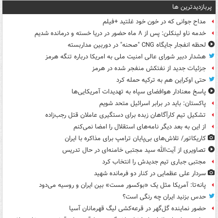
پربازدیدترین ها
مداح جوانی که در خون خود غلتید +فیلم
خدمه ناو لینکلن: پس از ۸ ماه حضور در دریا خسته و درمانده‌ شدیم
لحظه انفجار جایگاه CNG "صحنه" در دوربین مداربسته
هشدار دبیر شورای عالی امنیت ملی به امریکا درباره تنگه هرمز
جزئیات جدید از نفتکش منفجر شده در هرمز
حتی اوکراین هم به ترکیه حمله کرد
پاسخ معنادار هوافضای سپاه به تهدیدات آمریکایی‌ها
پاکستان: باید در برابر اسرائیل متحد شویم
تشکیل تیم کارآگاهان زبده برای دستگیری عاملان قتل رجب‌زاده
از این به بعد دیگر نامه‌های استقلال را امضا نمی‌کنم
کاریکاتور/ تلاش‌های بی‌پایان ترامپ برای مذاکره با ایران
تصاویری از آیت‌الله سید مجتبی خامنه‌ای در حال تدریس
مجتبی جباری تیم جدیدش را انتخاب کرد
سردار علی عظمایی در کنار دو فرمانده شهید
پانه‌تا: آمریکا مثل یک «بوکسور مست» بین ایران و روسیه می‌دود
حدس بزنید ایران چه رنگی است؟
حضور نماینده گل‌گهر در قرعه‌کشی لیگ قهرمانان آسیا