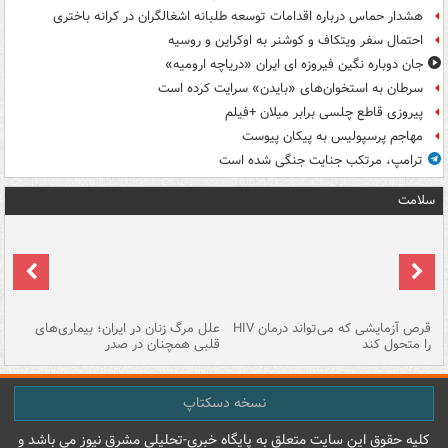
هشدار حماس درباره اقدامات توسعه طلبانه اشغالگران در کرانه باختری
احتمال سفر ویتکاف و کوشنر به اوکراین و روسیه
جان دوباره نگین فیروزه ای ایران «دریاچه ارومیه»
سرطان به استخوان‌های «بایدن» سرایت کرده است
پیروزی قاطع چلسی برابر میلان +فیلم
مهاجم پرسپولیس به پیکان پیوست
ترامپ، مرتکب جنایت جنگی شده است
سلامت
ر
قرص آزمایشی که می‌تواند درمان HIV
علل مرگ زنان در ایران؛ بیماری‌های
تن
را متحول کند
قلبی همچنان در صدر
طب
نسخه دسکتاپ
کليه حقوق اين سايت متعلق به پایگاه خبري-تحليلي مشرق نيوز می باشد و