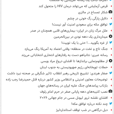
اعتراف جالب یک رسانه آمریکایی به شکست
قرص آزمایشی که می‌تواند درمان HIV را متحول کند
شکار تمساح در مالزی
دلایل پارگی رگ خونی در چشم
توافق مکه برای سعودی امنیت آور نیست!
علل مرگ زنان در ایران؛ بیماری‌های قلبی همچنان در صدر
میدان‌داری یک دهه نودی در بین‌الحرمین
از غزه بگویید...! حتی با یک توییت!
جنگ تاج و تخت در منطقه؛ وقتی اعتماد به آمریکا رنگ می‌بازد
رسانه عبری: نتانیاهو دست به رفتارهای انتحاری انتخاباتی می‌زند
از مظلوم‌نمایی براندازها تا افشای دروغ مراد ویسی
حملات توپخانه‌ای رژیم صهیونیستی به جنوب لبنان
صفار هرندی: تشییع تاریخی رهبر انقلاب تاثیر شگرفی بر صحنه نبرد داشت
توضیحات معاون امنیتی و انتظامی وزیر کشور درباره قتل حمیدرضا رجب زاده
بازتاب پیامدهای جنگ علیه ایران در رسانه‌های جهان
نصب کتیبه‌های دهه پایانی صفر در حرم امام رئوف
افشای نقشه ترور لیونل مسی در جام جهانی ۲۰۲۶
چند نکته درباره توافق مکه!
دبل درگاهی در شب توقف استانداردلیژ