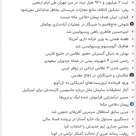
ثبت ۲ میلیون و ۹۲۰ هزار تردد در مرز مهران طی ایام اربعین
یمن: تشکیل ائتلاف مانع مجازات عربستان بخاطر جنایاتش نمی‌شود
فیدان: ایران هدف پیمان دفاعی مکه نیست
شوخی حاج‌قاسم با خبرنگار در عملیات آزادسازی بوکمال
امیرحسین طاهری راهی پرسپولیس شد
طعنه همتی به وزیر خزانه داری آمریکا
هافبک آلومینیوم پرسپولیسی شد
یونان به دنبال گسترش حضور نظامی در خلیج فارس
زخمی شدن ۴ شهروند یمنی در حمله مزدوران سعودی
زخمی شدن ۳ نظامی لبنانی در زوطر غربی
عکاسان و خبرنگاران در دفاع مقدس
ورود فرمانده تروریست‌های آمریکایی به تل‌آویو
آغاز تحقیقات سازمان ملل درباره جاسوسی کارمندش برای اسرائیل
مسیر درآمدزایی فراموش شده لیگ برتری‌ها
پیمان دفاعی مکه!
مربی سابق استقلال سرمربی آفریقای جنوبی شد
دستگیری مسئول یک اداره آستارا در پرونده فساد مالی
مجتبی جباری تیم جدیدش را انتخاب کرد
روایت رسانه عبری از دخالت آشکار ترامپ در کوبا