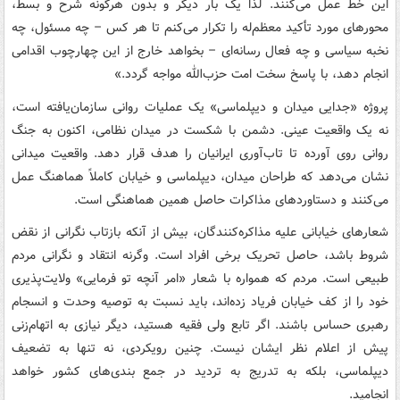
این خط عمل می‌کنند. لذا یک بار دیگر و بدون هرگونه شرح و بسط،
محورهای مورد تأکید معظم‌له را تکرار می‌کنم تا هر کس – چه مسئول، چه
نخبه سیاسی و چه فعال رسانه‌ای – بخواهد خارج از این چهارچوب اقدامی
انجام دهد، با پاسخ سخت امت حزب‌الله مواجه گردد.»
پروژه «جدایی میدان و دیپلماسی» یک عملیات روانی سازمان‌یافته است،
نه یک واقعیت عینی. دشمن با شکست در میدان نظامی، اکنون به جنگ
روانی روی آورده تا تاب‌آوری ایرانیان را هدف قرار دهد. واقعیت میدانی
نشان می‌دهد که طراحان میدان، دیپلماسی و خیابان کاملاً هماهنگ عمل
می‌کنند و دستاوردهای مذاکرات حاصل همین هماهنگی است.
شعارهای خیابانی علیه مذاکره‌کنندگان، بیش از آنکه بازتاب نگرانی از نقض
شروط باشد، حاصل تحریک برخی افراد است. وگرنه انتقاد و نگرانی مردم
طبیعی است. مردم که همواره با شعار «امر آنچه تو فرمایی» ولایت‌پذیری
خود را از کف خیابان فریاد زده‌اند، باید نسبت به توصیه وحدت و انسجام
رهبری حساس باشند. اگر تابع ولی فقیه هستید، دیگر نیازی به اتهام‌زنی
پیش از اعلام نظر ایشان نیست. چنین رویکردی، نه تنها به تضعیف
دیپلماسی، بلکه به تدریج به تردید در جمع بندی‌های کشور خواهد
انجامید.