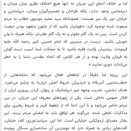
اما بر خلاف ادعای این جریان نه تنها هیچ اختلاف نظری میان میدان و
دیپلماسی وجود ندارد، بلکه طراحان و تصمیم‌گیران میدان، دیپلماسی و
خیابان دور یک میز هستند؛ همچنانکه سید مجید موسوی خطاب به مردم
مبعوث شده توصیه کرد: «هوشیار باشید که از شئون متعهد بودن تبعیت
کردن است. پس نه یک گام جلوتر و نه یک گام عقب‌تر، بلکه همراه با ولی
خویش باشید. درست در مسیری که امام خمینی کبیر رحمه الله علیه
فرمودند: پشتیبان ولایت فقیه باشید تا به مملکت شما اسیب نرسد.گوش
به فرمان ولایت بوده و از هر کلامی که اتحاد مقدس شما را به خطر
می‌اندازد دوری نمایید.»
این پروژه اما دقیقاً در لحظه‌ای فعال می‌شود که نشانه‌هایی از
«عقب‌نشینی آمریکا» و «پذیرش شروط اصلی ایران» به چشم می‌خورد.
هدف دشمن، تخریب وجهه تیم دیپلماتیک و پنهان کردن پیروزی ایران از
افکار عمومی داخلی است. یکی از چهره‌های معروف این جریان، در بین
مردم حاضر می‌شود و با این ادعا که از خطوط قرمز و شروط رهبری برای
مذاکرات تخطی شده، می‌گوید هر توافق باید به امضای مردم برسد. این
رفتار مصداق اردوکشی خیابانی است. اما این سیاست‌ورزی کف خیابان،
آفت‌های زیادی به همراه دارد که مهمترین آن ساده‌سازی مسائل پیچیده