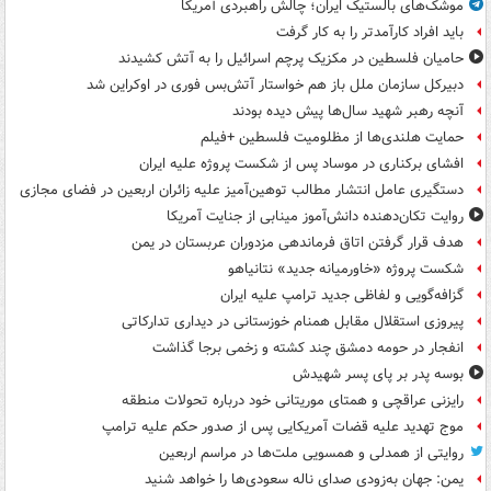
موشک‌های بالستیک ایران؛ چالش راهبردی آمریکا
باید افراد کارآمدتر را به کار گرفت
حامیان فلسطین در مکزیک پرچم اسرائیل را به آتش کشیدند
دبیرکل سازمان ملل باز هم خواستار آتش‌بس فوری در اوکراین شد
آنچه رهبر شهید سال‌ها پیش دیده بودند
حمایت هلندی‌ها از مظلومیت فلسطین +فیلم
افشای برکناری در موساد پس از شکست پروژه علیه ایران
دستگیری عامل انتشار مطالب توهین‌آمیز علیه زائران اربعین در فضای مجازی
روایت تکان‌دهنده دانش‌آموز مینابی از جنایت آمریکا
هدف قرار گرفتن اتاق‌ فرماندهی مزدوران عربستان در یمن
شکست پروژه «خاورمیانه جدید» نتانیاهو
گزافه‌گویی و لفاظی جدید ترامپ علیه ایران
پیروزی استقلال مقابل همنام خوزستانی در دیداری تدارکاتی
انفجار در حومه دمشق چند کشته و زخمی برجا گذاشت
بوسه‌ پدر بر پای پسر شهیدش
رایزنی عراقچی و همتای موریتانی خود درباره تحولات منطقه
موج تهدید علیه قضات آمریکایی پس از صدور حکم علیه ترامپ
روایتی از همدلی و همسویی ملت‌ها در مراسم اربعین
یمن: جهان به‌زودی صدای ناله سعودی‌ها را خواهد شنید