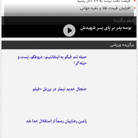
قیمت نفت برنت به ۷۹ دلار رسید
افزایش قیمت طلا و نقره جهانی
فیلم برگزیده
بوسه‌ پدر بر پای پسر شهیدش
برگزیده ورزشی
حمله تند فیگو به اینفانتینو: دروغگو، پَست‌ و
حیله‌گر!
جنجال جدید نیمار در برزیل +فیلم
رامین رضاییان رسماً از استقلال جدا شد