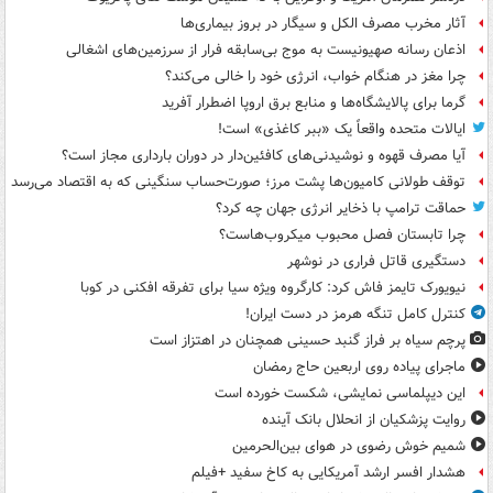
آثار مخرب مصرف الکل و سیگار در بروز بیماری‌ها
اذعان رسانه صهیونیست به موج بی‌سابقه فرار از سرزمین‌های اشغالی
چرا مغز در هنگام خواب، انرژی خود را خالی می‌کند؟
گرما برای پالایشگاه‌ها و منابع برق اروپا اضطرار آفرید
ایالات متحده واقعاً یک «ببر کاغذی» است!
آیا مصرف قهوه و نوشیدنی‌های کافئین‌دار در دوران بارداری مجاز است؟
توقف طولانی کامیون‌ها پشت مرز؛ صورت‌حساب سنگینی که به اقتصاد می‌رسد
حماقت ترامپ با ذخایر انرژی جهان چه کرد؟
چرا تابستان فصل محبوب میکروب‌هاست؟
دستگیری قاتل فراری در نوشهر
نیویورک تایمز فاش کرد: کارگروه ویژه سیا برای تفرقه افکنی در کوبا
کنترل کامل تنگه هرمز در دست ایران!
پرچم سیاه بر فراز گنبد حسینی همچنان در اهتزاز است
ماجرای پیاده روی اربعین حاج رمضان
این دیپلماسی نمایشی، شکست خورده است
روایت پزشکیان از انحلال بانک آینده
شمیم خوش رضوی در هوای بین‌الحرمین
هشدار افسر ارشد آمریکایی به کاخ سفید +فیلم