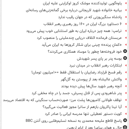
یاوه‌گویی تولیدکننده موشک کروز اوکراینی علیه ایران
بیانیه خانواده شهید لاریجانی درباره برخی گمانه‌زنی‌های رسانه‌ای
پادشاه سنگین‌وزنی که در جهان رقیب ندارد
۶ دستاورد بزرگ ایران در ۱۶۰ روز رهبری رهبر انقلاب
ترامپ: همه چیز درباره ایران به طور استثنایی خوب پیش می‌رود
عربستان فرمانده ائتلاف دریایی چندملیتی را منصوب کرد
«کمانِ پرنده» چینی برای شکار کروزها به ایران می‌آید
خود فروخته‌ها چطور با موساد همکاری می‌کردند؟
بوسه‌ پدر بر پای پسر شهیدش
ابتکارات رهبر انقلاب در میدان نبرد
رقم فسخ قرارداد رضاییان با استقلال فقط ۱۰۰میلیون تومان!
واکنش عالیشاه بعد از پیوستن به گل‌گهر
آنچه رهبر شهید سال‌ها پیش دیده بودند
پدر شاهرودی پس از قتل پسرش، جسد را در چاه مخفی کرد
توقف طولانی کامیون‌ها پشت مرز؛ صورت‌حساب سنگینی که به اقتصاد می‌رسد
آیا تینا پاکروان بازهم از ساترا مجوز فعالیت می‌گیرد؟
کویت دستور تعطیلی تنها مدرسه ایرانی را صادر کرد
پاسخ قاطع ملیحه محمدی به نسخه تسلیم‌طلبی روی آنتن BBC
حال و هوای سامرا بعد از ایام اربعین