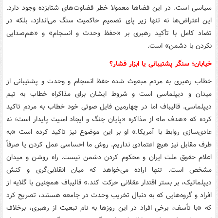
سیاسی است. در این فضاها معمولا خطر قضاوت‌های شتابزده وجود دارد.
این اعتراض‌ها نه تنها زیر پای تصمیم حاکمیت سنگ می‌اندازد، بلکه در
تضاد کامل با تأکید رهبری بر «حفظ وحدت و انسجام» و «هم‌صدایی
نکردن با دشمن» است.
خیابان؛ سنگر پشتیبانی یا ابزار فشار؟
خطاب رهبری به مردم مبعوث شده حفظ انسجام و وحدت و پشتیبانی از
میدان و دیپلماسی است و شروط ایشان برای مذاکراه خطاب به تیم
دیپلماسی. قالیباف اما در چهارمین فایل صوتی خود خطاب به مردم تاکید
کرده که «هدف ما» از مذاکره «پایان جنگ و ایجاد امنیت پایدار است؛ نه
عادی‌سازی روابط با آمریکا.» او بر این موضوع نیز تاکید کرده است «به
طرف مقابل نیز هیچ اعتمادی نداریم. روش ما احساسی عمل کردن یا صرفاً
اعلام حقوق ملت ایران و محکوم کردن دشمن نیست. راه روشن و میدان
مشخص است. تنها اراده می‌خواهد که میان انقلابی‌گری و کنش
دیپلماتیک، بر بستر اقتدار عقلانی حرکت کند.» قالیباف همچنین با گلایه از
افراد و گروه‌هایی که به دنبال تخریب وحدت در جامعه هستند، تصریح کرد
که «با تأسف، برخی افراد در این روزها به نام تبعیت از رهبری، برخلاف