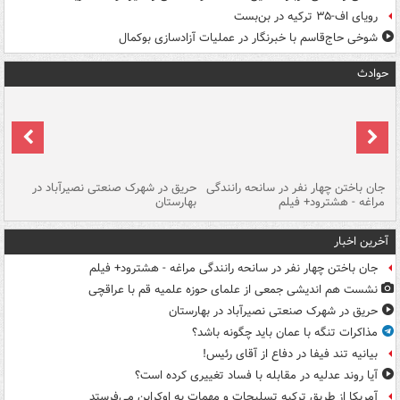
رویای اف-۳۵ ترکیه در بن‌بست
شوخی حاج‌قاسم با خبرنگار در عملیات آزادسازی بوکمال
حوادث
جان باختن چهار نفر در سانحه رانندگی
حریق در شهرک صنعتی نصیرآباد در
حر
مراغه - هشترود+ فیلم
بهارستان
فی
آخرین اخبار
جان باختن چهار نفر در سانحه رانندگی مراغه - هشترود+ فیلم
نشست هم اندیشی جمعی از علمای حوزه علمیه قم با عراقچی
حریق در شهرک صنعتی نصیرآباد در بهارستان
مذاکرات تنگه با عمان باید چگونه باشد؟
بیانیه تند فیفا در دفاع از آقای رئیس!
آیا روند عدلیه در مقابله با فساد تغییری کرده است؟
آمریکا از طریق ترکیه تسلیحات و مهمات به اوکراین می‌فرستد