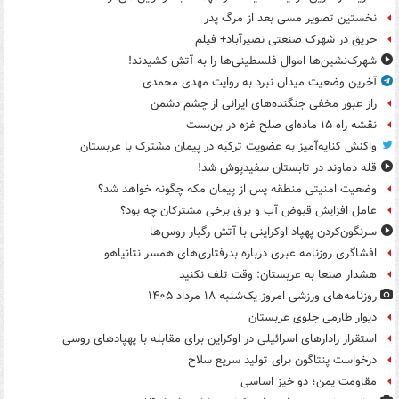
نخستین تصویر مسی بعد از مرگ پدر
حریق در شهرک صنعتی نصیرآباد+ فیلم
شهرک‌نشین‌ها اموال فلسطینی‌ها را به آتش کشیدند!
آخرین وضعیت میدان نبرد به روایت مهدی محمدی
راز عبور مخفی جنگنده‌های ایرانی از چشم دشمن
نقشه راه ۱۵ ماده‌ای صلح غزه در بن‌بست
واکنش کنایه‌آمیز به عضویت ترکیه در پیمان مشترک با عربستان
قله دماوند در تابستان سفیدپوش شد!
وضعیت امنیتی منطقه پس از پیمان مکه چگونه خواهد شد؟
عامل افزایش قبوض آب و برق برخی مشترکان چه بود؟
سرنگون‌کردن پهپاد اوکراینی با آتش رگبار روس‌ها
افشاگری روزنامه عبری درباره بدرفتاری‌های همسر نتانیاهو
هشدار صنعا به عربستان: وقت تلف نکنید
روزنامه‌های ورزشی امروز یک‌شنبه ۱۸ مرداد ۱۴۰۵
دیوار طارمی جلوی عربستان
استقرار رادارهای اسرائیلی در اوکراین برای مقابله با پهپادهای روسی
درخواست پنتاگون برای تولید سریع سلاح
مقاومت یمن؛ دو خیز اساسی