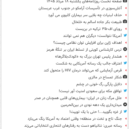
صفحه نخست روزنامه‌های یکشنبه ۱۸ مرداد ۱۴۰۵
آتش‌سوزی در تأسیسات آرامکو در جنوب غرب عربستان
حذف لبنیات چه بلایی سر بیماران کلیوی می آورد
طبیعت بکر جاده اسالم به خلخال
رویای اف-۳۵ ترکیه در بن‌بست
آمریکا نتوانست؛ دیگران هم نمی توانند
اهداف ژاپن برای افزایش توان نظامی چیست؟
ترس کارشناس کویتی از تسلط ایران بر تنگۀ هرمز
هشدار پلیس تهران بزرگ به «کودک‌بلاگرها»
اعتراف جالب یک رسانه آمریکایی به شکست
قرص آزمایشی که می‌تواند درمان HIV را متحول کند
شکار تمساح در مالزی
دلایل پارگی رگ خونی در چشم
توافق مکه برای سعودی امنیت آور نیست!
علل مرگ زنان در ایران؛ بیماری‌های قلبی همچنان در صدر
میدان‌داری یک دهه نودی در بین‌الحرمین
از غزه بگویید...! حتی با یک توییت!
جنگ تاج و تخت در منطقه؛ وقتی اعتماد به آمریکا رنگ می‌بازد
رسانه عبری: نتانیاهو دست به رفتارهای انتحاری انتخاباتی می‌زند