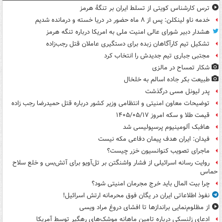
ترس کارشناس کویتی از تسلط ایران بر تنگۀ هرمز
خدمه ناو لینکلن: پس از ۸ ماه حضور در دریا خسته و درمانده‌ شدیم
هشدار دبیر شورای عالی امنیت ملی به امریکا درباره تنگه هرمز
تشکیل تیم کارآگاهان زبده برای دستگیری عاملان قتل رجب‌زاده
مجتبی جباری تیم جدیدش را انتخاب کرد
شکار تمساح در مالزی
طبیعت بکر جاده اسالم به خلخال
پدر لیونل مسی درگذشت
توضیحات معاون امنیتی و انتظامی وزیر کشور درباره قتل حمیدرضا رجب زاده
قیمت طلا و سکه امروز ۱۴۰۵/۰۵/۱۷
هافبک آلومینیوم پرسپولیسی شد
فیدان: ایران هدف پیمان دفاعی مکه نیست
ماجرای تصویب کنوانسیون خزر چیست؟
روایت رسانه اسرائیلی از فشار واشنگتن بر تل‌آویو برای آتش‌بس و خلع سلاح
حماس
چرا بیت المال باید خرج مجرمان امنیتی شود؟
نفوذ اطلاعاتی ایران در یگان فوق محرمانه ارتش اسرائیل!
از مظلوم‌نمایی براندازها تا افشای دروغ مراد ویسی
ادعای زلنسکی درباره تامین ماهانه موشک‌های رهگیر توسط آمریکا