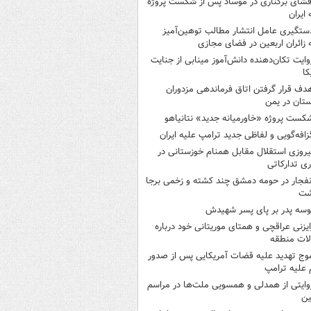
فشای برکناری در موساد پس از شکست پروژه
 ایران
ستگیری عامل انتشار مطالب توهین‌آمیز
 زائران اربعین در فضای مجازی
وایت تکان‌دهنده دانش‌آموز مینابی از جنایت
کا
دف قرار گرفتن اتاق‌ فرماندهی مزدوران
تان در یمن
کست پروژه «خاورمیانه جدید» نتانیاهو
زافه‌گویی و لفاظی جدید ترامپ علیه ایران
یروزی استقلال مقابل همنام خوزستانی در
ری تدارکاتی
نفجار در حومه دمشق چند کشته و زخمی برجا
شت
وسه‌ پدر بر پای پسر شهیدش
ایزنی عراقچی و همتای موریتانی خود درباره
لات منطقه
وج تهدید علیه قضات آمریکایی پس از صدور
علیه ترامپ
وایتی از همدلی و همسویی ملت‌ها در مراسم
ین