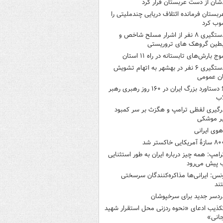
شان از دست عربستان فرار کرد
ربستان فرمانده ائتلاف دریایی چندملیتی را
وب کرد
دستگیری ۸ نفر از اشرار مسلح شاخص و
بطین گروهک های تروریستی
وج بارش‌های تابستانه در راه ۱۱ استان
دستگیری ۶ نفر در بهشهر به اتهام تشویش
ن عمومی
۶ دستاورد بزرگ ایران در ۱۶۰ روز رهبری رهبر
اب
رگیری لفظی ترامپ و هگزث بر سر کمبود
ر موشکی
هوی ایرانی
ازۀ آمریکایی خاکستر شد
رامپ: همه چیز درباره ایران به طور استثنایی
 پیش می‌رود
نس: ایرانی‌ها مذاکره‌کنندگان سرسختی
ند
ردسر جدید برای سرخپوشان
کذیب ادعای «نحوه ردزنی محل استقرار شهید
جانی»