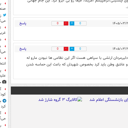
 اپستینی/ترامپیسم آمریکا، فیفا رو بی‌ آبرو کرد. این جام جهانی
ب
.
صنعت
ز
می‌ک
پاسخ
0
0
ت
غربی
د
«
پاسخ
0
0
می‌آ
لیرمردان ارتشی با سپاهی هست اگر این نظامی ها نبودن مارو له
انتخ
و عاشق وطن باید کرد بخصوص شهیدان که باعث این حماسه شدن
ی
علیه
ح
آ
کود
ج
کرد
آ
می‌گ
ر