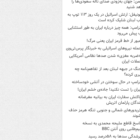
من: جهان به‌زودی صدای ناله سعودی‌ها را
د شنید
یونیفل: ارتش اسرائیل در یک روز ۱۱۳ توپ به
 لبنان شلیک کرده است
رامپ: همه چیز درباره ایران به طور استثنایی
 پیش می‌رود
بور از خط قرمز ایران یعنی مرگ!
مله نیروهای اسرائیلی به خبرنگار پرس‌تی‌وی
ضربه مغزی» شدن صدها نظامی آمریکایی
ملات ایران
نگ در جبهه لبنان بعد از تفاهم‌نامه چه
ری کرده؟
رامپ در حال سوختن در آتشی خودساخته
یران را تست نکنید! جاده‌ی خشم ایران!
اکنش سفارت ایران به بیانیه مغرضانه
ندگان پارلمان اتریش
ریدورهای شمالی و جنوبی تنگه هرمز حذف
وند
اسخ قاطع ملیحه محمدی به نسخه
م‌طلبی روی آنتن BBC
شدگی سدها به ۵۸درصد رسید