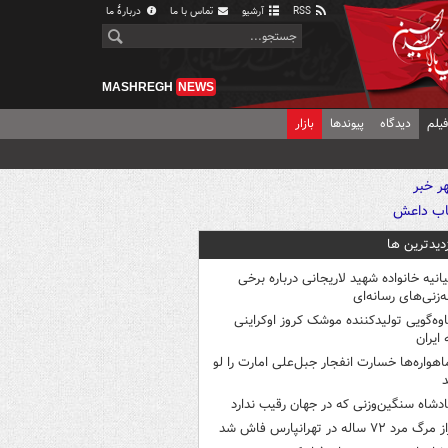
RSS
آرشیو
تماس با ما
دربارهٔ ما
MASHREGH
NEWS
یلم
دیدگاه
پیوندها
بازار
زدیدترین ها
یانیه خانواده شهید لاریجانی درباره برخی
ه‌زنی‌های رسانه‌ای
اوه‌گویی تولیدکننده موشک کروز اوکراینی
 ایران
اهواره‌ها خسارت انفجار جبل‌علی امارت را لو
د
ادشاه سنگین‌وزنی که در جهان رقیب ندارد
 مرگ مرد ۷۲ ساله در تهرانپارس فاش شد