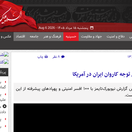
پنجشنبه ۱۵ مرداد ۱۴۰۵ -
Aug 6 2026
ی
دفاع و امنیت
جهاد و مقاومت
حسینیه
فرهنگ و هنر
جامعه
اقتصاد
عکس و ف
۸ نظر
چاپ
پربا
وجه کاروان ایران در آمریکا
ب
گمان
کاروان تیم ملی ایران دیشب به لس‌آنجلس رسید و براساس گزارش نیویورک‌تایمز با ۱۰۰ افسر امنیتی و پهپادهای پیشرفته از این
ی
علیه
م
دادن
پ
راز