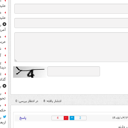
ا
علیه
د
علیه
ر
آمری
ه
عربس
ش
گ
پ
دیدا
ا
گذا
ب
ر
تحو
انتشار یافته: 8
در انتظار بررسی: 0
م
حکم 
ر
پاسخ
4
2
اربع
دارند_