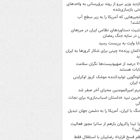
ازدید وزیر نیرو از روند برق‌رسانی به واحدهای
ی بازسازی‌شده
نجیرهایی که آمریکا را به زیر سطح آب
شند!
ثبیت دستاوردهای نظامی ایران در مرزهای
 در سایه جنگ رمضان
انا وایت به بن‌بست رسید
کمانِ پرنده» چینی برای شکار کروزها به ایران
ید
۷۰ درصد از صهیونیست‌ها نگران سلامت
ابات هستند
اوه‌گویی تولیدکننده موشک کروز اوکراینی
 ایران
رم امیرالمومنین محیای آخر صفر شد
خرین نبرد «داستان اسباب‌بازی» برای نجات
کی
نگ با ایران، آمریکا را به دشمن جهان تبدیل
یا تینا پاکروان بازهم از ساترا مجوز فعالیت
یرد؟
قم فسخ قرارداد رضاییان با استقلال فقط