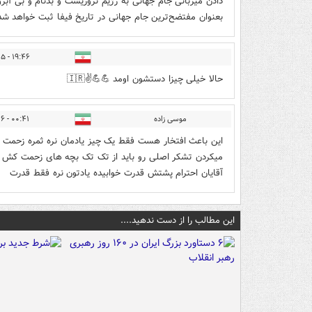
دادن میزبانی جام جهانی به رژیم تروریست و بدنام و بی آبروی
بعنوان مفتضح‌ترین جام جهانی در تاریخ فیفا ثبت خواهد شد
۱۹:۴۶ - ۱۴۰۵/۰۳/۲۵
حالا خیلی چیزا دستشون اومد 💪💪✌️🇮🇷
موسی زاده
۰۰:۴۱ - ۱۴۰۵/۰۳/۲۶
این باعث افتخار هست فقط یک چیز یادمان نره ثمره زحمت د
میکردن تشکر اصلی رو باید از تک تک بچه های زحمت کش 
آقایان احترام پشتش قدرت خوابیده یادتون نره فقط قدرت
این مطالب را از دست ندهید....