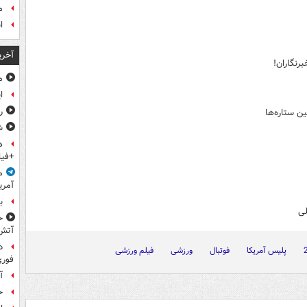
م
ا
آخری
برنگاران!
م
ا
ر
ن ستاره‌ها
ش
ه
+فیل
م
آمری
ب
لی
ح
آتش
د
پلیس آمریکا
فوتبال
ورزشی
فیلم ورزشی
فوری
آ
ح