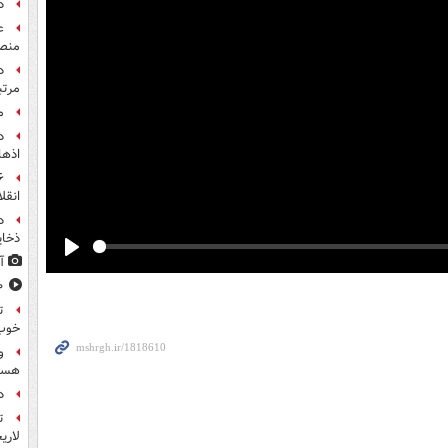
د
ع
منص
مرت
م
اذها
انقل
د
ذخای
آ
Play
۸۰۰ س
ت
خوب
و
هست
د
ت
لاری