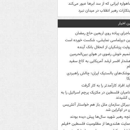
اهواره ایرانی که از سد ابرها عبور می‌کند
بتکارات رهبر انقلاب در میدان نبرد
ن اخبار
اجرای پیاده روی اربعین حاج رمضان
ین دیپلماسی نمایشی، شکست خورده است
وایت پزشکیان از انحلال بانک آینده
میم خوش رضوی در هوای بین‌الحرمین
شدار افسر ارشد آمریکایی به کاخ سفید
م
وشک‌های بالستیک ایران؛ چالش راهبردی
کا
اید افراد کارآمدتر را به کار گرفت
امیان فلسطین در مکزیک پرچم اسرائیل را به
 کشیدند
بیرکل سازمان ملل باز هم خواستار آتش‌بس
 در اوکراین شد
نچه رهبر شهید سال‌ها پیش دیده بودند
مایت هلندی‌ها از مظلومیت فلسطین +فیلم