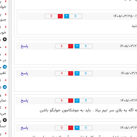
ی
خواه
۱۷:
0
0
جنوب
نید
ت
خوب
ع
پاسخ
6
6
ح
«
در ح
ج
تغیی
پاسخ
4
6
ت
ا
و
نمای
پاسخ
6
8
ک
ه یه بلای سر تیم بیاد . باید به موشکامون جوابگو باشن
می‌ش
پ
تسلی
پاسخ
0
0
پر