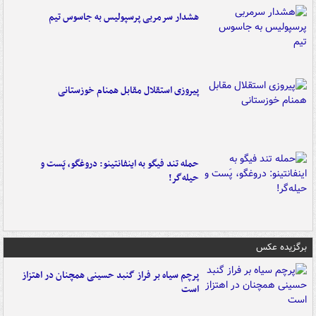
هشدار سرمربی پرسپولیس به جاسوس تیم
پیروزی استقلال مقابل همنام خوزستانی
حمله تند فیگو به اینفانتینو: دروغگو، پَست‌ و
حیله‌گر!
برگزیده عکس
پرچم سیاه بر فراز گنبد حسینی همچنان در اهتزاز
است