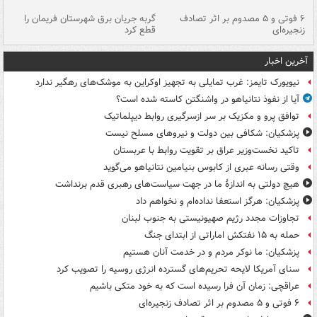
۶ فوتی و ۵ مصدوم بر اثر تصادف
گربه جریان برق شهرستان فریمان را
رگ
زنجیره‌ای
قطع کرد
آخرین اخبار
نیویورک تایمز: غرب تمایلی به تجهیز اوکراین به موشک‌های رهگیر ندارد
آیا از نفوذ نتانیاهو در واشنگتن کاسته شده است؟
توافق پرو و مکزیک بر سر ازسرگیری روابط دیپلماتیک
پزشکیان: شکافی بین دولت و نیروهای مسلح نیست
تاکید نخست‌وزیر عراق بر تقویت روابط با عربستان
وقتی رسانه عبری از کابوس بنیامین نتانیاهو می‌گوید
هیچ دولتی به اندازۀ ما در جهت سیاست‌های رهبری قدم برنداشت
پزشکیان: هرگز استعفا نداده‌ام و نخواهم داد
تجاوزات مجدد رژیم صهیونیستی به جنوب لبنان
حمله به ۱۵ نفتکش‌ اماراتی از ابتدای جنگ
پزشکیان: ما نوکر مردم و در خدمت آنان هستیم
سنای آمریکا لایحه تحریم‌های گسترده انرژی روسیه را تصویب کرد
عراقچی: زمان آن فرا رسیده است که به خود متکی باشیم
۶ فوتی و ۵ مصدوم بر اثر تصادف زنجیره‌ای