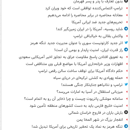
بدون تعارف با پدر و پسر قهرمان
ترامپ التماس‌کننده توافقی است که خود ویران کرد
معادله محاصره در برابر محاصره را ادامه می‌دهیم
تحریم‌های جدید ضد ایرانی آمریکا
شاید روسیه، آمریکا را در ایران زمین‌گیر کند!
واکنش بقائی به خیالبافی ترامپ
اثر جدید کارتونیست سوری با عنوان مدیریت جدید تنگه هرمز
راز قدرت ایران، امنیت پایدار و بومی آن است!
به تعویق افتادن پاسخ مقاومت عراق به تجاوز اخیر آمریکایی سعودی
اظهارات وزیر خزانه‌داری آمریکا با مواضع قبلی وی متناقض است
حکم دادگاه آمریکا برای توقف ساخت سالن رقص ترامپ
حمله پهپادی به کشتی ترکیه‌ای در دریای سیاه
ترامپ و نتانیاهو جنایتکار جنگی هستند!
میزبانی استقلال در آسیا به امارات می‌رسد؟
سامانه موشکی پاتریوت چیست و چرا ذخایر آن رو به اتمام است؟
امنیت خلیج فارس باید به دست کشورهای منطقه تأمین شود
بارش باران در فاروج خراسان شمالی
انفجار بزرگ در شهر المخا یمن
تنگه هرمز به نماد یک تحقیر تاریخی برای آمریکا تبدیل شد!