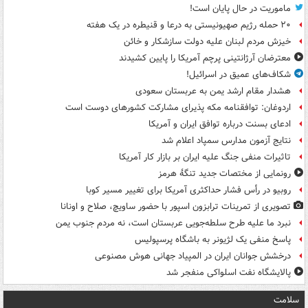
ماموریت در حال پایان است!
۲۰ حمله رژیم صهیونیستی به درعا و قنیطره در یک هفته
خیزش مردم لبنان علیه دولت سازشکار و خائن
معترضان آرژانتینی پرچم آمریکا را پایین کشیدند
شکاف‌های عمیق در اسرائیل!
هشدار مقام ارشد یمن به عربستان سعودی
اردوغان: توافقنامه مکه پذیرای مشارکت کشورهای دوست است
ادعای بسنت درباره توافق ایران و آمریکا
نتایج آزمون مدارس سمپاد اعلام شد
تاثیرات منفی جنگ علیه ایران بر بازار کار آمریکا
رونمایی از مختصات جدید تنگۀ هرمز
روبیو در رأس فشار حداکثری آمریکا برای تغییر مسیر کوبا
تصویری از تمرینات ترابزون اسپور با حضور ساویچ، صلاح و اونانا
نبرد ما علیه طرح سلطه‌جویی عربستان است، نه مردم جنوب یمن
پاسخ منفی یک لژیونر به باشگاه پرسپولیس
درخشش جوانان ایران در المپیاد جهانی هوش مصنوعی
پالایشگاه نفت اسلواکی منفجر شد
سلامت