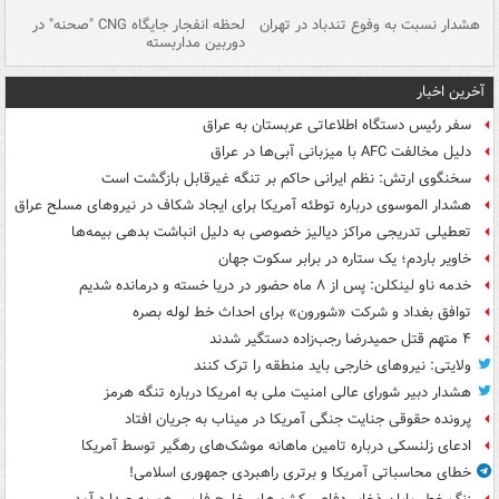
ای
هشدار نسبت به وفوع تندباد در تهران
لحظه انفجار جایگاه CNG "صحنه" در
دس
دوربین مداربسته
ات
آخرین اخبار
سفر رئیس دستگاه اطلاعاتی عربستان به عراق
دلیل مخالفت AFC با میزبانی آبی‌ها در عراق
سخنگوی ارتش: نظم ایرانی حاکم بر تنگه غیرقابل بازگشت است
هشدار الموسوی درباره توطئه آمریکا برای ایجاد شکاف در نیروهای مسلح عراق
تعطیلی تدریجی مراکز دیالیز خصوصی به دلیل انباشت بدهی بیمه‌ها
خاویر باردم؛ یک ستاره در برابر سکوت جهان
خدمه ناو لینکلن: پس از ۸ ماه حضور در دریا خسته و درمانده‌ شدیم
توافق بغداد و شرکت «شورون» برای احداث خط لوله بصره
۴ متهم قتل حمیدرضا رجب‌زاده دستگیر شدند
ولایتی: نیروهای خارجی باید منطقه را ترک کنند
هشدار دبیر شورای عالی امنیت ملی به امریکا درباره تنگه هرمز
پرونده حقوقی جنایت جنگی آمریکا در میناب به جریان افتاد
ادعای زلنسکی درباره تامین ماهانه موشک‌های رهگیر توسط آمریکا
خطای محاسباتی آمریکا و برتری راهبردی جمهوری اسلامی!