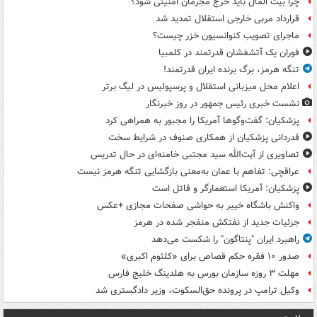
چرا بیت المال باید خرج مجرمان امنیتی شود؟
قرارداد مربی خارجی استقلال تمدید شد
ماجرای تصویب کنوانسیون خزر چیست؟
فوران یک آتشفشان قدرتمند در کلمبیا
تنگه هرمز، برگ برنده ایران قدرتمند!
اعلام محل میزبانی استقلال و پرسپولیس در لیگ برتر
نشست خبری رئیس جمهور در روز خبرنگار
پزشکیان: گفت‌وگوها آمریکا را مجبور به همراهی کرد
قدردانی پزشکیان از همکاری صنوف در شرایط سخت
تصاویری از آیت‌الله سید مجتبی خامنه‌ای در حال تدریس
عراقچی: تفاهم با عمان به‌معنی بازگشایی تنگه هرمز نیست
پزشکیان: آمریکا استعمارگر و قاتل است
واکنش باشگاه خیبر به حواشی صفحات مجازی +عکس
جزئیات جدید از نفتکش منفجر شده در هرمز
راهبرد ایران "پنتاگون" را شکست می‌دهد
صدور ۱۰ فقره حکم قصاص برای «کلثوم اکبری»
مهلت ۳ روزه سازمان بورس به هلدینگ خلیج فارس
وکیل ترامپ در پرونده حق‌السکوت، وزیر دادگستری شد