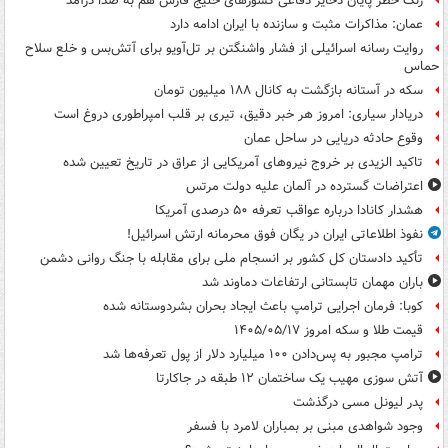
زنگ خطر پایان ذخایر دفاعی کشورهای خلیج فارس هم به صدا درآمد
عمان: مذاکرات مثبت و سازنده با ایران ادامه دارد
روایت رسانه اسرائیلی از فشار واشنگتن بر تل‌آویو برای آتش‌بس و خلع سلاح
حماس
سکه در آستانه بازگشت به کانال ۱۸۸ میلیون تومان
دریادار سیاری: امروز هر خبر دقیق، تیری بر قلب امپراطوری دروغ است
وقوع حادثه دریایی در ساحل عمان
تاکید الزیدی بر خروج نیروهای آمریکایی از عراق در تاریخ تعیین شده
اعتراضات گسترده در آلمان علیه دولت مرتس
هشدار کانادا درباره عواقب تعرفه ۵۰ درصدی آمریکا
نفوذ اطلاعاتی ایران در یگان فوق محرمانه ارتش اسرائیل!
تأکید دادستان کل کشور بر انسجام ملی برای مقابله با جنگ روانی دشمن
باران مهمان تابستانی ارتفاعات دماوند شد
کوبا: فرمان اجرایی ترامپ باعث ایجاد بحران بشردوستانه شده
قیمت طلا و سکه امروز ۱۴۰۵/۰۵/۱۷
ترامپ مجبور به پس‌دادن ۱۰۰ میلیارد دلار از پول تعرفه‌ها شد
آتش سوزی مهیب یک ساختمان ۱۲ طبقه در جاکارتا
پدر لیونل مسی درگذشت
وجود شواهدی مبنی بر بمباران لامرد با فسفر