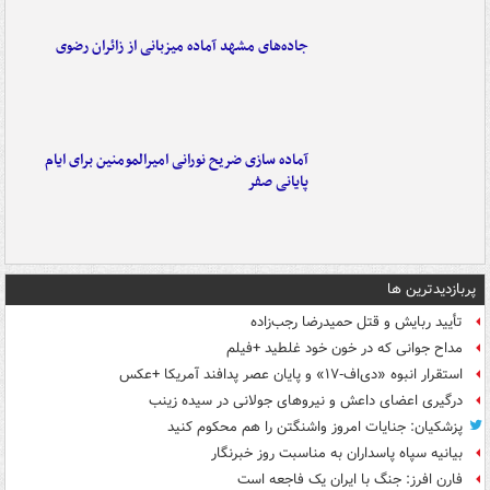
جاده‌های مشهد آماده میزبانی از زائران رضوی
آماده سازی ضریح نورانی امیرالمومنین برای ایام
پایانی صفر
پربازدیدترین ها
تأیید ربایش و قتل حمیدرضا رجب‌زاده
مداح جوانی که در خون خود غلطید +فیلم
استقرار انبوه «دی‌اف‑۱۷» و پایان عصر پدافند آمریکا +عکس
درگیری اعضای داعش و نیروهای جولانی در سیده زینب
پزشکیان: جنایات امروز واشنگتن را هم محکوم کنید
بیانیه سپاه پاسداران به مناسبت روز خبرنگار
فارن افرز: جنگ با ایران یک فاجعه است