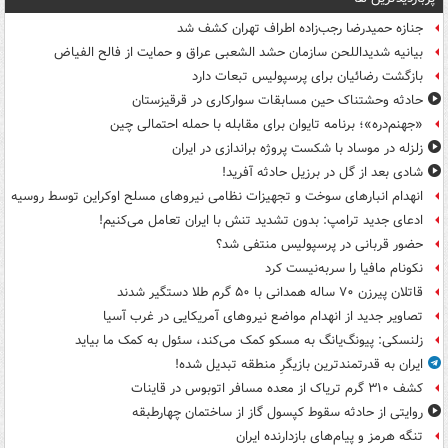
جنازه حمیدرضا رجب‌زاده اطراف تهران کشف شد
بیانیه شدیداللحن سازمان حشد الشعبی عراق و حمایت از فالح الفیاض
بازگشت رضائیان برای پرسپولیس تبعات دارد
حادثه وحشتناک حین مسابقات سوارکاری در قرقیزستان
«جهنم‌دره»؛ برنامه تایوان برای مقابله با حمله احتمالی چین
زلزله در موساد با شکست پروژه براندازی در ایران
شادی بعد از گل در برزیل حادثه آفرید!
انهدام انبارهای سوخت و تجهیزات نظامی نیروهای مسلح اوکراین توسط روسیه
ادعای جدید ترامپ: بدون تشدید تنش با ایران تعامل می‌کنیم!
حضور قربانی در پرسپولیس منتفی شد؟
نکونام مافیا را سربه‌نیست کرد
قاتلان پیرزن ۷۰ ساله همدانی با ۵۰ گرم طلا دستگیر شدند
تصاویر جدید از انهدام مواضع نیروهای آمریکایی در غرب آسیا
زلنسکی: پیونگ‌یانگ به مسکو کمک می‌کند، سئول به کمک ما بیاید
ایران به قدرتمندترین بازیگرِ منطقه تبدیل شده!
کشف ۳۱۰ گرم تریاک از معده مسافر اتوبوس در قاینات
روایتی از حادثه سقوط کپسول گاز از ساختمان چهارطبقه
تنگه هرمز و پیام‌های بازدارنده ایران