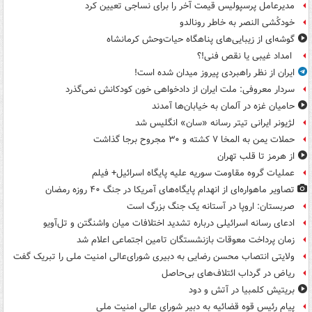
مدیرعامل پرسپولیس قیمت آخر را برای نساجی تعیین کرد
خودکُشی النصر به خاطر رونالدو
گوشه‌ای از زیبایی‌های پناهگاه‌ حیات‌وحش کرمانشاه
امداد غیبی یا نقص فنی!؟
ایران از نظر راهبردی پیروز میدان شده است!
سردار معروفی: ملت ایران از دادخواهی خون کودکانش نمی‌گذرد
حامیان غزه در آلمان به خیابان‌ها آمدند
لژیونر ایرانی تیتر رسانه «سان» انگلیس شد
حملات یمن به المخا ۷ کشته و ۳۰ مجروح برجا گذاشت
از هرمز تا قلب تهران
عملیات گروه مقاومت سوریه علیه پایگاه اسرائیل+ فیلم
تصاویر ماهواره‌ای از انهدام پایگاه‌های آمریکا در جنگ ۴۰ روزه رمضان
صربستان: اروپا در آستانه یک جنگ بزرگ است
ادعای رسانه اسرائیلی درباره تشدید اختلافات میان واشنگتن و تل‌آویو
زمان پرداخت معوقات بازنشستگان تامین اجتماعی اعلام شد
ولایتی انتصاب محسن رضایی به دبیری شورای‌عالی امنیت ملی را تبریک گفت
ریاض در گرداب ائتلاف‌های بی‌حاصل
بریتیش کلمبیا در آتش و دود
پیام رئیس قوه قضائیه به دبیر شورای عالی امنیت ملی