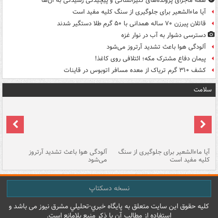
همه ماجرای پرونده‌های کثیرالشاکی و پیچیدگی رسیدگی به آن‌ها
آیا ماءالشعیر برای جلوگیری از سنگ کلیه مفید است
قاتلان پیرزن ۷۰ ساله همدانی با ۵۰ گرم طلا دستگیر شدند
دسترسی دشوار به آب در نوار غزه
آلودگی هوا باعث تشدید آرتروز می‌شود
پیمان دفاع مشترک مکه؛ ائتلافی روی کاغذ!
کشف ۳۱۰ گرم تریاک از معده مسافر اتوبوس در قاینات
سلامت
آیا ماءالشعیر برای جلوگیری از سنگ
آلودگی هوا باعث تشدید آرتروز
حذ
کلیه مفید است
می‌شود
کل
نسخه دسکتاپ
کليه حقوق اين سايت متعلق به پایگاه خبري-تحليلي مشرق نيوز می باشد و
استفاده از مطالب آن با ذکر منبع بلامانع است.