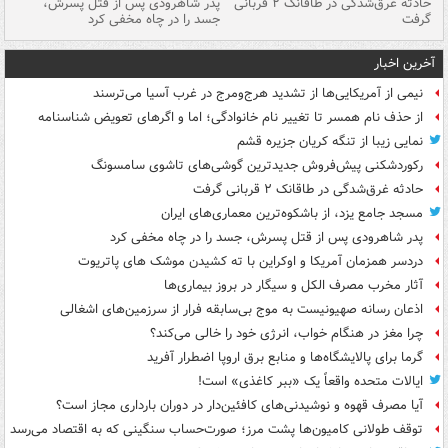
شته
حادثه غرق‌شدگی در طاقانک ۲ قربانی
پدر شاهرودی پس از قتل پسرش،
دس
گرفت
جسد را در چاه مخفی کرد
آخرین اخبار
نیمی از آمریکایی‌ها از تشدید هرج‌ومرج در غرب آسیا می‌ترسند
از حذف نام همسر تا تغییر نام خانوادگی؛ اما و اگرهای تعویض شناسنامه
نمایی زیبا از تنگه کریان جزیره قشم
رکوردشکنی پیش‌فروش جدیدترین گوشی‌های تاشوی سامسونگ
حادثه غرق‌شدگی در طاقانک ۲ قربانی گرفت
مسجد جامع یزد، از باشکوه‌ترین معماری‌های ایران
پدر شاهرودی پس از قتل پسرش، جسد را در چاه مخفی کرد
دردسر همزمان آمریکا و اوکراین با ته کشیدن موشک های پاتریوت
آثار مخرب مصرف الکل و سیگار در بروز بیماری‌ها
اذعان رسانه صهیونیست به موج بی‌سابقه فرار از سرزمین‌های اشغالی
چرا مغز در هنگام خواب، انرژی خود را خالی می‌کند؟
گرما برای پالایشگاه‌ها و منابع برق اروپا اضطرار آفرید
ایالات متحده واقعاً یک «ببر کاغذی» است!
آیا مصرف قهوه و نوشیدنی‌های کافئین‌دار در دوران بارداری مجاز است؟
توقف طولانی کامیون‌ها پشت مرز؛ صورت‌حساب سنگینی که به اقتصاد می‌رسد