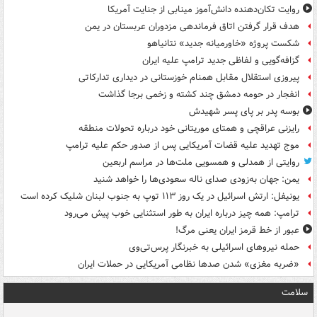
روایت تکان‌دهنده دانش‌آموز مینابی از جنایت آمریکا
هدف قرار گرفتن اتاق‌ فرماندهی مزدوران عربستان در یمن
شکست پروژه «خاورمیانه جدید» نتانیاهو
گزافه‌گویی و لفاظی جدید ترامپ علیه ایران
پیروزی استقلال مقابل همنام خوزستانی در دیداری تدارکاتی
انفجار در حومه دمشق چند کشته و زخمی برجا گذاشت
بوسه‌ پدر بر پای پسر شهیدش
رایزنی عراقچی و همتای موریتانی خود درباره تحولات منطقه
موج تهدید علیه قضات آمریکایی پس از صدور حکم علیه ترامپ
روایتی از همدلی و همسویی ملت‌ها در مراسم اربعین
یمن: جهان به‌زودی صدای ناله سعودی‌ها را خواهد شنید
یونیفل: ارتش اسرائیل در یک روز ۱۱۳ توپ به جنوب لبنان شلیک کرده است
ترامپ: همه چیز درباره ایران به طور استثنایی خوب پیش می‌رود
عبور از خط قرمز ایران یعنی مرگ!
حمله نیروهای اسرائیلی به خبرنگار پرس‌تی‌وی
«ضربه مغزی» شدن صدها نظامی آمریکایی در حملات ایران
سلامت