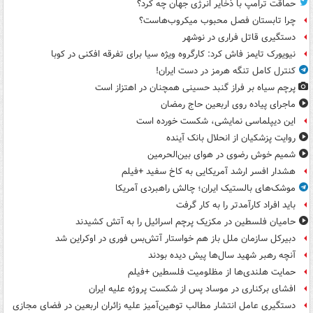
حماقت ترامپ با ذخایر انرژی جهان چه کرد؟
چرا تابستان فصل محبوب میکروب‌هاست؟
دستگیری قاتل فراری در نوشهر
نیویورک تایمز فاش کرد: کارگروه ویژه سیا برای تفرقه افکنی در کوبا
کنترل کامل تنگه هرمز در دست ایران!
پرچم سیاه بر فراز گنبد حسینی همچنان در اهتزاز است
ماجرای پیاده روی اربعین حاج رمضان
این دیپلماسی نمایشی، شکست خورده است
روایت پزشکیان از انحلال بانک آینده
شمیم خوش رضوی در هوای بین‌الحرمین
هشدار افسر ارشد آمریکایی به کاخ سفید +فیلم
موشک‌های بالستیک ایران؛ چالش راهبردی آمریکا
باید افراد کارآمدتر را به کار گرفت
حامیان فلسطین در مکزیک پرچم اسرائیل را به آتش کشیدند
دبیرکل سازمان ملل باز هم خواستار آتش‌بس فوری در اوکراین شد
آنچه رهبر شهید سال‌ها پیش دیده بودند
حمایت هلندی‌ها از مظلومیت فلسطین +فیلم
افشای برکناری در موساد پس از شکست پروژه علیه ایران
دستگیری عامل انتشار مطالب توهین‌آمیز علیه زائران اربعین در فضای مجازی