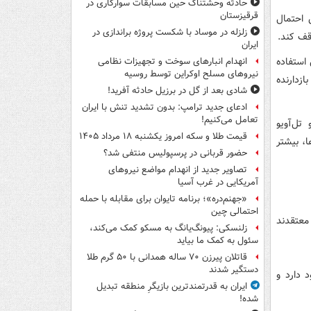
حادثه وحشتناک حین مسابقات سوارکاری در
قرقیزستان
 احتمال
زلزله در موساد با شکست پروژه براندازی در
وقف کند.
ایران
استفاده
انهدام انبارهای سوخت و تجهیزات نظامی
نیروهای مسلح اوکراین توسط روسیه
ازدارنده
شادی بعد از گل در برزیل حادثه آفرید!
ادعای جدید ترامپ: بدون تشدید تنش با ایران
تعامل می‌کنیم!
تل‌آویو
قیمت طلا و سکه امروز یکشنبه ۱۸ مرداد ۱۴۰۵
، بیشتر
حضور قربانی در پرسپولیس منتفی شد؟
تصاویر جدید از انهدام مواضع نیروهای
آمریکایی در غرب آسیا
«جهنم‌دره»؛ برنامه تایوان برای مقابله با حمله
احتمالی چین
نیاهو معتقدند
زلنسکی: پیونگ‌یانگ به مسکو کمک می‌کند،
سئول به کمک ما بیاید
قاتلان پیرزن ۷۰ ساله همدانی با ۵۰ گرم طلا
دستگیر شدند
د دارد و
ایران به قدرتمندترین بازیگرِ منطقه تبدیل
شده!