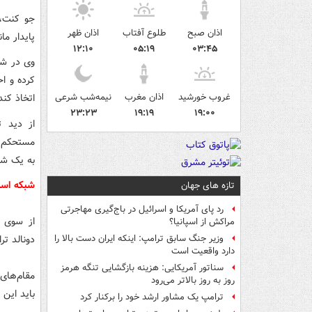
جو کنت، 
اذان صبح
طلوع آفتاب
اذان ظهر
پایدار ما
۱۲:۱۰
۰۵:۱۹
۰۳:۴۵
وی در شب
کرده و اح
غروب خورشید
اذان مغرب
نیمه‌شب شرعی
اتخاذ کند
۲۳:۲۳
۱۹:۱۹
۱۹:۰۰
از دید ت
مستحکم‌ت
به یک شو
شبکه اسر
تازه های جهان
رد پای آمریکا و اسرائیل در باج‌گیری مهاجرتی
مراکش از اسپانیا؟
دونالد تر
وزیر جنگ سابق ترامپ: اینکه ایران دست بالا را
دارد واقعیت است
سناتور آمریکایی: هزینه بازگشایی تنگه هرمز
مقام‌های 
روز به روز بالاتر می‌رود
باید این
ترامپ یک مشاور ارشد خود را برکنار کرد