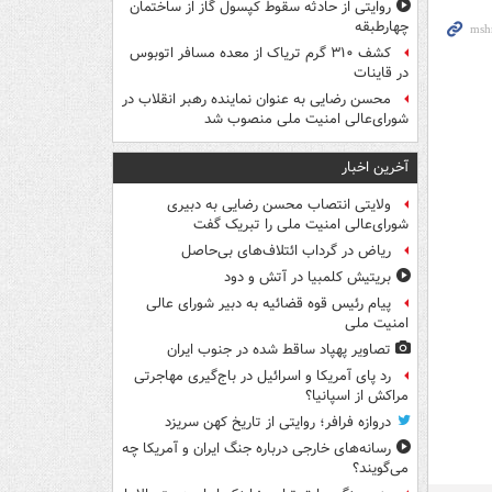
روایتی از حادثه سقوط کپسول گاز از ساختمان
چهارطبقه
کشف ۳۱۰ گرم تریاک از معده مسافر اتوبوس
در قاینات
محسن رضایی به عنوان نماینده رهبر انقلاب در
شورای‌عالی امنیت ملی منصوب شد
آخرین اخبار
ولایتی انتصاب محسن رضایی به دبیری
شورای‌عالی امنیت ملی را تبریک گفت
ریاض در گرداب ائتلاف‌های بی‌حاصل
بریتیش کلمبیا در آتش و دود
پیام رئیس قوه قضائیه به دبیر شورای عالی
امنیت ملی
تصاویر پهپاد ساقط شده در جنوب ایران
رد پای آمریکا و اسرائیل در باج‌گیری مهاجرتی
مراکش از اسپانیا؟
دروازه فرافر؛ روایتی از تاریخ کهن سریزد
رسانه‌های خارجی درباره جنگ ایران و آمریکا چه
می‌گویند؟