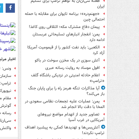
طعنه سی‌ان‌ان به توهم ترامپ برای تسلیم
ایران
«جهنم‌دره»؛ برنامه تایوان برای مقابله با حمله
احتمالی چین
پیمان دفاع مشترک مکه؛ ائتلافی روی کاغذ!
یمن: انفجار انبارهای تسلیحاتی عربستان
ادامه دارد
الکعبی: باید نفت کشور را از قیمومیت آمریکا
آزاد کرد
اخبار مرتب
آتش سوزی در یک مخزن سوخت در باکو
افول موساد به روایت رسانه عبری
ونس: ت
اعلام حادثه امنیتی در نزدیکی باشگاه گلف
سازمان 
«ترامپ»
ترامپ: 
آیا مذاکرات تنگه هرمز راه را برای پایان جنگ
نیویورک
باز می‌کند؟
مقام مس
یمن: عملیات علیه تجمعات نظامی سعودی در
گوترش 
المخا با دقت بالا انجام شد
رسانه ص
تصاویر جدید از انهدام مواضع نیروهای
آمریکایی در غرب آسیا
سی‌ان‌ا
آتش‌بس‌ها و تهدیدها کمکی به پیشبرد اهداف
واکنش‌ه
ترامپ نکردند!