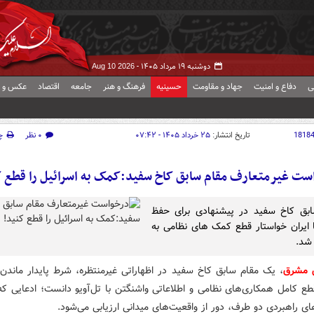
دوشنبه ۱۹ مرداد ۱۴۰۵ -
Aug 10 2026
ی
دفاع و امنیت
جهاد و مقاومت
حسینیه
فرهنگ و هنر
جامعه
اقتصاد
عکس و ف
1818
تاریخ انتشار:
۲۵ خرداد ۱۴۰۵ - ۰۷:۴۲
۰ نظر
چ
ست غیرمتعارف مقام سابق کاخ سفید:کمک به اسرائیل را قطع ک
ابق کاخ سفید در پیشنهادی برای حفظ
ا ایران خواستار قطع کمک های نظامی به
 شد.
ش مشرق
، یک مقام سابق کاخ سفید در اظهاراتی غیرمنتظره، شرط پایدار ماندن ت
قطع کامل همکاری‌های نظامی و اطلاعاتی واشنگتن با تل‌آویو دانست؛ ادعایی که
ای راهبردی دو طرف، دور از واقعیت‌های میدانی ارزیابی می‌شود.