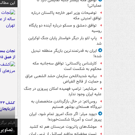
توافق مکه بیشتر جنبه نمایشی دارد تا
این مطالب
عملیاتی!
توضیحات وزیر امور خارجه پاکستان درباره
توافق امنیتی مکه
توافق دمشق و مسکو درباره آینده دو پایگاه
روسیه
پاپ لئو بار دیگر خواستار پایان جنگ اوکراین
شد
ایران به قدرتمندترین بازیگرِ منطقه تبدیل
شده!
از عمق ۱۵ متری چاه در تهران
کارشناس پاکستانی: توافق سه‌جانبه مکه
محکوم به شکست است
بیانیه شدیداللحن سازمان حشد الشعبی عراق
و حمایت از فالح الفیاض
مرشایمر: ترامپ فهمیده امکان پیروزی در جنگ
علیه ایران وجود ندارد
روس‌اتم: در حال بازگرداندن متخصصان به
نیروگاه هسته‌ای بوشهر هستیم
آذربایجان
دیوید میلر: اگر جنگ امروز تمام شود، ایران
پیروز است و آمریکا شکست‌خورده!
فیلم برگزی
موشک‌های پاتریوت عربستان هم ته‌ کشید
تصاویر 
تست مخفیانه پدافند اسرائیل از ترس ایران