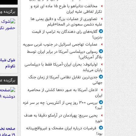
مخالفت نتانیاهو با طرح ۱۵ ماده ای غزه و
برگزیده و
تکرار لفاظی علیه ایران
تصاویری از عملیات بزرگ و دقیق یمنی ها
علیه دشمن سعودی در المخا+فیلم
گلایه‌های رای دهندگان به ترامپ از قیمت
بنزین!
عملیات تهاجمی اسرائیل در جنوب غربی سوریه
رسوایی دیپلماسی آمریکا در برابر ایران توسط
بلاگر آمریکایی!
شوک شبانه 
اولیانوف: بحران ایران-آمریکا فقط با دیپلماسی
نکونام
پایان می‌یابد
جدی‌ترین تقابل نظامی آمریکا از زمان جنگ
برگزیده 
جهانی
اذعان آمریکا به عبور ده‌ها کشتی از محاصره
ایران
بررسی ۳۰۰ روز پس از آتش‌بس: چه بر سر غزه
آمد؟
یحیی سریع: پهپادمان در آرامکو دقیقا به هدف
خورد
صفحه نخست
فرضیات درباره ایران مضحک و غیرواقع‌بینانه
بود!
۱۹ مرداد ۱۴۰۵