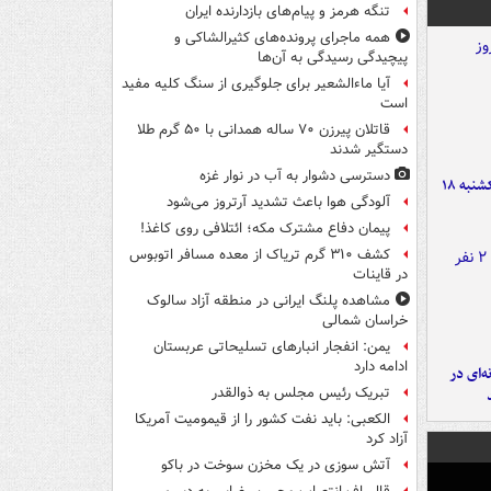
تنگه هرمز و پیام‌های بازدارنده ایران
همه ماجرای پرونده‌های کثیرالشاکی و
پیچیدگی رسیدگی به آن‌ها
آیا ماءالشعیر برای جلوگیری از سنگ کلیه مفید
است
قاتلان پیرزن ۷۰ ساله همدانی با ۵۰ گرم طلا
دستگیر شدند
دسترسی دشوار به آب در نوار غزه
قیمت طلا و سکه امروز یکشنبه ۱۸
آلودگی هوا باعث تشدید آرتروز می‌شود
پیمان دفاع مشترک مکه؛ ائتلافی روی کاغذ!
کشف ۳۱۰ گرم تریاک از معده مسافر اتوبوس
در قاینات
مشاهده پلنگ ایرانی در منطقه آزاد سالوک
خراسان شمالی
یمن: انفجار انبارهای تسلیحاتی عربستان
ادامه دارد
ه‌ای در
تبریک رئیس مجلس به ذوالقدر
الکعبی: باید نفت کشور را از قیمومیت آمریکا
آزاد کرد
آتش سوزی در یک مخزن سوخت در باکو