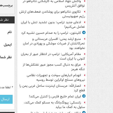
واکنش جهاد اسلامی به کارشکنی نتانیاهو در
برچسب‌ها
توافق آتش‌بس
تکاپوی نتانیاهو برای پوشاندن ضعف‌های ارتش
رژیم صهیونیستی
نظر شم
ادعای جدید ترامپ: بدون تشدید تنش با ایران
تعامل می‌کنیم!
نام
کلینتون، ترامپ را به صدام حسین تشبیه کرد
منبع ارشد یمنی: افسران عربستانی و
تحرکاتشان از ضربات موشکی و پهپادی در امان
ایمیل
نخواهند بود
مقام آمریکایی: ترامپ در انتظار عبور از بحران
نظر شما 
کنونی با ایران است
عراق به دنبال کسب مجوز عبور نفتکش‌ها از
تنگه هرمز
انهدام انبارهای سوخت و تجهیزات نظامی
نیروهای مسلح اوکراین توسط روسیه
انصارالله: عربستان اینترنت ساحل غربی یمن را
*
لطفا عدد م
قطع کرد
ایران تمام خلیج فارس را کنترل می‌کند!
زلنسکی: پیونگ‌یانگ به مسکو کمک می‌کند،
سئول به کمک ما بیاید