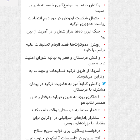
واکنش صنعا به موضع‌گیری خصمانه شورای
امنیت
احتمال شکست اردوغان در دور دوم انتخابات
ریاست جمهوری ترکیه
جنگ ایران ده‌ها هزار شغل را در آمریکا از بین
برد
رویترز: دموکرات‌ها قصد انجام تحقیقات علیه
ترامپ را دارند
واکنش عربستان و قطر به بیانیه شورای امنیت
درباره یمن
آمریکا از طریق ترکیه تسلیحات و مهمات به
اوکراین می‌فرستد
واکنش کنایه‌آمیز به عضویت ترکیه در پیمان
مشترک با عربستان
افشاگری روزنامه عبری درباره بدرفتاری‌های
همسر نتانیاهو
هشدار صنعا به عربستان: وقت تلف نکنید
استقرار رادارهای اسرائیلی در اوکراین برای
مقابله با پهپادهای روسی
درخواست پنتاگون برای تولید سریع سلاح
آتش‌سوزی در تأسیسات آرامکو در جنوب غرب