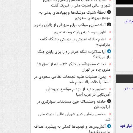
قالیباف انتصاب محسن رضایی به دبیری
شورای عالی امنیت ملی را تبریک گفت
لحظۀ شلیک موشک‌ها و پهپادهای یمنی به
تجمع نیروهای سعودی
آماده‌سازی مواکب برای میزبانی از زائران رضوی
افول موساد به روایت رسانه عبری
اعلام حادثه امنیتی در نزدیکی باشگاه گلف
«ترامپ»
آیا مذاکرات تنگه هرمز راه را برای پایان جنگ
باز می‌کند؟
نجات معجزه‌آسای کارگر ۲۲ ساله از عمق ۱۵
متری چاه در تهران
یمن: عملیات علیه تجمعات نظامی سعودی در
المخا با دقت بالا انجام شد
تصاویر جدید از انهدام مواضع نیروهای
آمریکایی در غرب آسیا
حادثه وحشتناک حین مسابقات سوارکاری در
قرقیزستان
محسن رضایی دبیر شورای عالی امنیت ملی
شد
وار غزه
آتش‌بس‌ها و تهدیدها کمکی به پیشبرد اهداف
ترامپ نکردند!