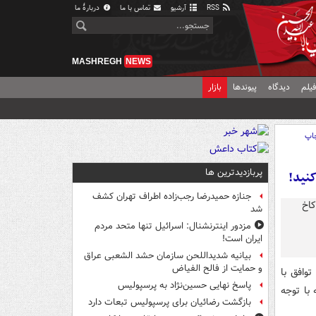
RSS
آرشیو
تماس با ما
دربارهٔ ما
MASHREGH
NEWS
یلم
دیدگاه
پیوندها
بازار
اپ
پربازدیدترین ها
نید!
جنازه حمیدرضا رجب‌زاده اطراف تهران کشف
شد
مزدور اینترنشنال: اسرائیل تنها متحد مردم
ایران است!
بیانیه شدیداللحن سازمان حشد الشعبی عراق
و حمایت از فالح الفیاض
وافق با
پاسخ نهایی حسین‌نژاد به پرسپولیس
 با توجه
بازگشت رضائیان برای پرسپولیس تبعات دارد