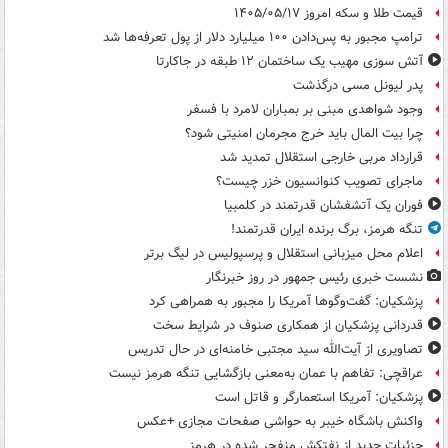
قیمت طلا و سکه امروز ۱۴۰۵/۰۵/۱۷
ترامپ مجبور به پس‌دادن ۱۰۰ میلیارد دلار از پول تعرفه‌ها شد
آتش سوزی مهیب یک ساختمان ۱۲ طبقه در جاکارتا
پدر لیونل مسی درگذشت
وجود شواهدی مبنی بر بمباران لامرد با فسفر
چرا بیت المال باید خرج مجرمان امنیتی شود؟
قرارداد مربی خارجی استقلال تمدید شد
ماجرای تصویب کنوانسیون خزر چیست؟
فوران یک آتشفشان قدرتمند در کلمبیا
تنگه هرمز، برگ برنده ایران قدرتمند!
اعلام محل میزبانی استقلال و پرسپولیس در لیگ برتر
نشست خبری رئیس جمهور در روز خبرنگار
پزشکیان: گفت‌وگوها آمریکا را مجبور به همراهی کرد
قدردانی پزشکیان از همکاری صنوف در شرایط سخت
تصاویری از آیت‌الله سید مجتبی خامنه‌ای در حال تدریس
عراقچی: تفاهم با عمان به‌معنی بازگشایی تنگه هرمز نیست
پزشکیان: آمریکا استعمارگر و قاتل است
واکنش باشگاه خیبر به حواشی صفحات مجازی +عکس
جزئیات جدید از نفتکش منفجر شده در هرمز