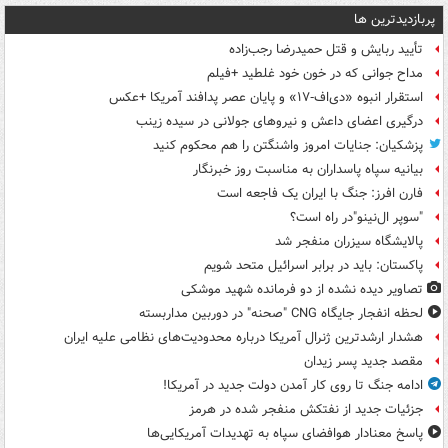
پربازدیدترین ها
تأیید ربایش و قتل حمیدرضا رجب‌زاده
مداح جوانی که در خون خود غلطید +فیلم
استقرار انبوه «دی‌اف‑۱۷» و پایان عصر پدافند آمریکا +عکس
درگیری اعضای داعش و نیروهای جولانی در سیده زینب
پزشکیان: جنایات امروز واشنگتن را هم محکوم کنید
بیانیه سپاه پاسداران به مناسبت روز خبرنگار
فارن افرز: جنگ با ایران یک فاجعه است
"سوپر ال‌نینو"در راه است؟
پالایشگاه سیزران منفجر شد
پاکستان: باید در برابر اسرائیل متحد شویم
تصاویر دیده‌ نشده از دو فرمانده شهید موشکی
لحظه انفجار جایگاه CNG "صحنه" در دوربین مداربسته
هشدار ارشدترین ژنرال آمریکا درباره محدودیت‌های نظامی علیه ایران
مقصد جدید پسر زیدان
ادامه جنگ تا روی کار آمدن دولت جدید در آمریکا!
جزئیات جدید از نفتکش منفجر شده در هرمز
پاسخ معنادار هوافضای سپاه به تهدیدات آمریکایی‌ها