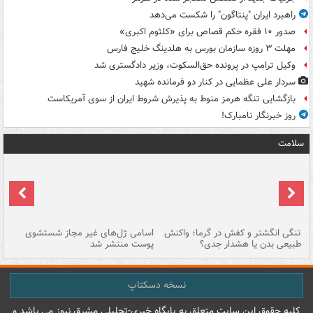
راهبرد ایران "پنتاگون" را شکست می‌دهد
صدور ۱۰ فقره حکم قصاص برای «کلثوم اکبری»
مهلت ۳ روزه سازمان بورس به هلدینگ خلیج فارس
وکیل ترامپ در پرونده حق‌السکوت، وزیر دادگستری شد
سردار علی عظمایی در کنار دو فرمانده شهید
بازگشایی تنگه هرمز منوط به پذیرش شروط ایران از سوی آمریکاست
روز خبرنگار نامبارک!
سلامت
تنگی انگشتر و کفش در گرما؛ واکنش
اسامی ژل‌های غیر مجاز شستشوی
مر
طبیعی بدن یا هشدار جدی؟
پوست منتشر شد
نسخه دسکتاپ
کليه حقوق اين سايت متعلق به پایگاه خبري-تحليلي مشرق نيوز می باشد و