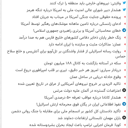
ولایتی: نیروهای خارجی باید منطقه را ترک کنند
هشدار دبیر شورای عالی امنیت ملی به امریکا درباره تنگه هرمز
پرونده حقوقی جنایت جنگی آمریکا در میناب به جریان افتاد
ادعای زلنسکی درباره تامین ماهانه موشک‌های رهگیر توسط آمریکا
خطای محاسباتی آمریکا و برتری راهبردی جمهوری اسلامی!
زنگ خطر پایان ذخایر دفاعی کشورهای خلیج فارس هم به صدا درآمد
عمان: مذاکرات مثبت و سازنده با ایران ادامه دارد
روایت رسانه اسرائیلی از فشار واشنگتن بر تل‌آویو برای آتش‌بس و خلع سلاح
حماس
سکه در آستانه بازگشت به کانال ۱۸۸ میلیون تومان
دریادار سیاری: امروز هر خبر دقیق، تیری بر قلب امپراطوری دروغ است
وقوع حادثه دریایی در ساحل عمان
تاکید الزیدی بر خروج نیروهای آمریکایی از عراق در تاریخ تعیین شده
اعتراضات گسترده در آلمان علیه دولت مرتس
هشدار کانادا درباره عواقب تعرفه ۵۰ درصدی آمریکا
نفوذ اطلاعاتی ایران در یگان فوق محرمانه ارتش اسرائیل!
تأکید دادستان کل کشور بر انسجام ملی برای مقابله با جنگ روانی دشمن
باران مهمان تابستانی ارتفاعات دماوند شد
کوبا: فرمان اجرایی ترامپ باعث ایجاد بحران بشردوستانه شده