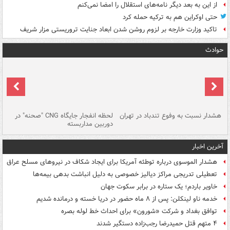
از این به بعد دیگر نامه‌های استقلال را امضا نمی‌کنم
حتی اوکراین هم به ترکیه حمله کرد
تاکید وزارت خارجه بر لزوم روشن شدن ابعاد جنایت تروریستی مزار شریف
حوادث
ای
هشدار نسبت به وفوع تندباد در تهران
لحظه انفجار جایگاه CNG "صحنه" در
دس
دوربین مداربسته
ات
آخرین اخبار
هشدار الموسوی درباره توطئه آمریکا برای ایجاد شکاف در نیروهای مسلح عراق
تعطیلی تدریجی مراکز دیالیز خصوصی به دلیل انباشت بدهی بیمه‌ها
خاویر باردم؛ یک ستاره در برابر سکوت جهان
خدمه ناو لینکلن: پس از ۸ ماه حضور در دریا خسته و درمانده‌ شدیم
توافق بغداد و شرکت «شورون» برای احداث خط لوله بصره
۴ متهم قتل حمیدرضا رجب‌زاده دستگیر شدند