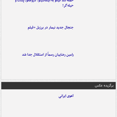
حمله تند فیگو به اینفانتینو: دروغگو، پَست‌ و
حیله‌گر!
جنجال جدید نیمار در برزیل +فیلم
رامین رضاییان رسماً از استقلال جدا شد
برگزیده عکس
آهوی ایرانی