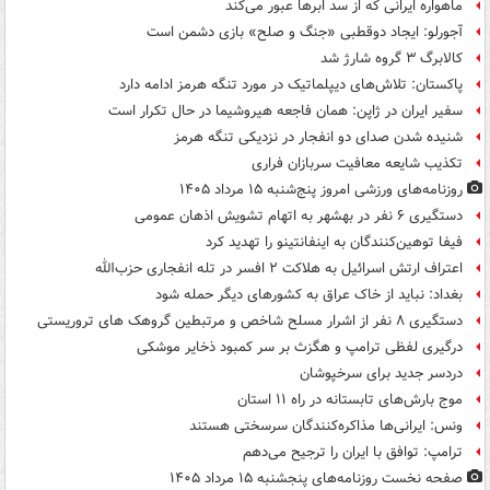
ماهواره ایرانی که از سد ابرها عبور می‌کند
آجورلو: ایجاد دوقطبی «جنگ و صلح‌» بازی دشمن است
کالابرگ ۳ گروه شارژ شد
پاکستان: تلاش‌های دیپلماتیک در مورد تنگه هرمز ادامه دارد
سفیر ایران در ژاپن: همان فاجعه هیروشیما در حال تکرار است
شنیده شدن صدای دو انفجار در نزدیکی تنگه هرمز
تکذیب شایعه معافیت سربازان فراری
روزنامه‌های ورزشی امروز پنج‌شنبه ۱۵ مرداد ۱۴۰۵
دستگیری ۶ نفر در بهشهر به اتهام تشویش اذهان عمومی
فیفا توهین‌کنندگان به اینفانتینو را تهدید کرد
اعتراف ارتش اسرائیل به هلاکت ۲ افسر در تله انفجاری حزب‌الله
بغداد: نباید از خاک عراق به کشورهای دیگر حمله شود
دستگیری ۸ نفر از اشرار مسلح شاخص و مرتبطین گروهک های تروریستی
درگیری لفظی ترامپ و هگزث بر سر کمبود ذخایر موشکی
دردسر جدید برای سرخپوشان
موج بارش‌های تابستانه در راه ۱۱ استان
ونس: ایرانی‌ها مذاکره‌کنندگان سرسختی هستند
ترامپ: توافق با ایران را ترجیح می‌دهم
صفحه نخست روزنامه‌های پنجشنبه ۱۵ مرداد ۱۴۰۵