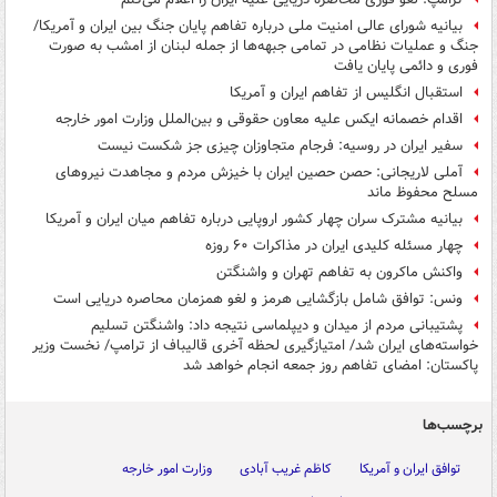
بیانیه شورای عالی امنیت ملی درباره تفاهم پایان جنگ بین ایران و آمریکا/
جنگ و عملیات نظامی در تمامی جبهه‌ها از جمله لبنان از امشب به صورت
فوری و دائمی پایان یافت
استقبال انگلیس از تفاهم ایران و آمریکا
اقدام خصمانه ایکس علیه معاون حقوقی و بین‌الملل وزارت امور خارجه
سفیر ایران در روسیه: فرجام متجاوزان چیزی جز شکست نیست
آملی لاریجانی: حصن حصین ایران با خیزش مردم و مجاهدت نیروهای
مسلح محفوظ ماند
بیانیه مشترک سران چهار کشور اروپایی درباره تفاهم میان ایران و آمریکا
چهار مسئله کلیدی ایران در مذاکرات ۶۰ روزه
واکنش ماکرون به تفاهم تهران و واشنگتن
ونس: توافق شامل بازگشایی هرمز و لغو همزمان محاصره دریایی است
پشتیبانی مردم از میدان و دیپلماسی نتیجه داد: واشنگتن تسلیم
خواسته‌های ایران شد/ امتیازگیری لحظه آخری قالیباف از ترامپ/ نخست وزیر
پاکستان: امضای تفاهم روز جمعه انجام خواهد شد
برچسب‌ها
توافق ایران و آمریکا
کاظم غریب آبادی
وزارت امور خارجه