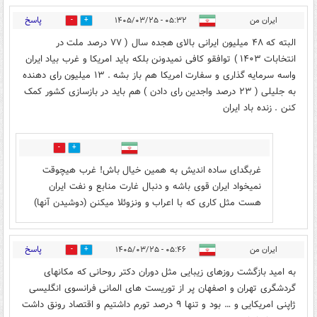
پاسخ
ایران من
۰۵:۳۲ - ۱۴۰۵/۰۳/۲۵
10
1
البته که ۴۸ میلیون ایرانی بالای هجده سال ( ۷۷ درصد ملت در
انتخابات ۱۴۰۳ ) توافقو کافی نمیدونن بلکه باید امریکا و غرب بیاد ایران
واسه سرمایه گذاری و سفارت امریکا هم باز بشه . ۱۳ میلیون رای دهنده
به جلیلی ( ۲۳ درصد واجدین رای دادن ) هم باید در بازسازی کشور کمک
کنن . زنده باد ایران
0
1
غربگدای ساده اندیش به همین خیال باش! غرب هیچوقت
نمیخواد ایران قوی باشه و دنبال غارت منابع و نفت ایران
هست مثل کاری که با اعراب و ونزوئلا میکنن (دوشیدن آنها)
پاسخ
ایران من
۰۵:۴۶ - ۱۴۰۵/۰۳/۲۵
11
2
به امید بازگشت روزهای زیبایی مثل دوران دکتر روحانی که مکانهای
گردشگری تهران و اصفهان پر از توریست های المانی فرانسوی انگلیسی
ژاپنی امریکایی و … بود و تنها ۹ درصد تورم داشتیم و اقتصاد رونق داشت