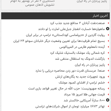
ن
پاییز پرباران در راه ایران
دستگیری ۶ نفر در بهشهر به اتهام
تشویش اذهان عمومی
اس
آخرین اخبار
صنعت‌نفت آبادان ۲ مدافع جدید جذب کرد
ماهواره‌ها خسارت انفجار جبل‌علی امارت را لو دادند
روایت گاردین از «دیپلماسی کودکستانی» ترامپ در برابر ایران
بسیج تمام ظرفیت‌ها برای تعیین وضعیت دیگر خلبانان سوخو ۲۴ ایران
آینده نامعلوم طارمی در المپیاکوس
کره شمالی یک موشک بالستیک شلیک کرد
بازگشت اندونگ به استقلال منتفی شد
پاییز پرباران در راه ایران
صنعا: عربستان قدرت دور زدن محاصره دریایی را ندارد
ورود تجهیزات جدید به یگان‌های ارتش
خشم ترامپ از افشای کمبود موشک
رسانه صهیونیست: حزب الله در حال تغییر قواعد بازی است
قیمت جهانی طلا امروز ۱۵ مرداد
۸۰۰ سازۀ آمریکایی خاکستر شد
تهاتر ۱۶۷۳ میلیارد تومان از اموال شرکت‌های تراستی