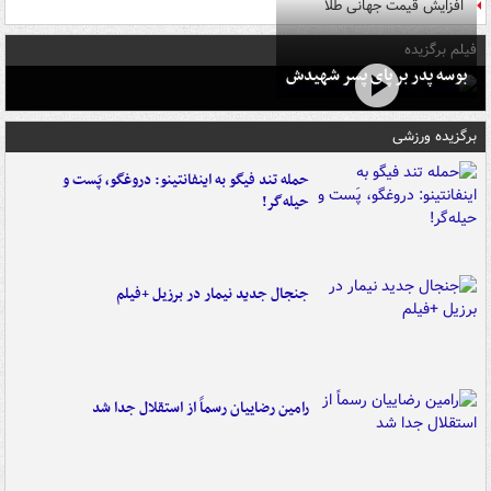
افزایش قیمت جهانی طلا
فیلم برگزیده
بوسه‌ پدر بر پای پسر شهیدش
برگزیده ورزشی
حمله تند فیگو به اینفانتینو: دروغگو، پَست‌ و
حیله‌گر!
جنجال جدید نیمار در برزیل +فیلم
رامین رضاییان رسماً از استقلال جدا شد