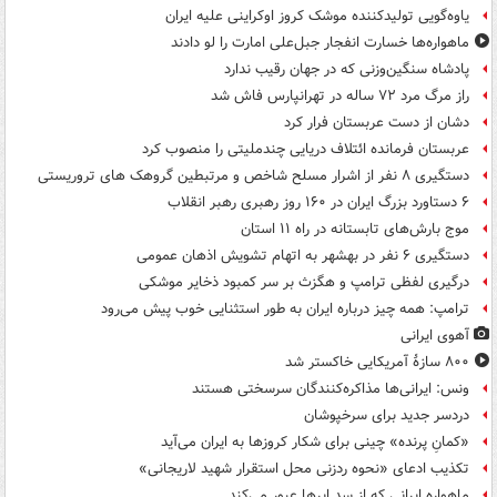
یاوه‌گویی تولیدکننده موشک کروز اوکراینی علیه ایران
ماهواره‌ها خسارت انفجار جبل‌علی امارت را لو دادند
پادشاه سنگین‌وزنی که در جهان رقیب ندارد
راز مرگ مرد ۷۲ ساله در تهرانپارس فاش شد
دشان از دست عربستان فرار کرد
عربستان فرمانده ائتلاف دریایی چندملیتی را منصوب کرد
دستگیری ۸ نفر از اشرار مسلح شاخص و مرتبطین گروهک های تروریستی
۶ دستاورد بزرگ ایران در ۱۶۰ روز رهبری رهبر انقلاب
موج بارش‌های تابستانه در راه ۱۱ استان
دستگیری ۶ نفر در بهشهر به اتهام تشویش اذهان عمومی
درگیری لفظی ترامپ و هگزث بر سر کمبود ذخایر موشکی
ترامپ: همه چیز درباره ایران به طور استثنایی خوب پیش می‌رود
آهوی ایرانی
۸۰۰ سازۀ آمریکایی خاکستر شد
ونس: ایرانی‌ها مذاکره‌کنندگان سرسختی هستند
دردسر جدید برای سرخپوشان
«کمانِ پرنده» چینی برای شکار کروزها به ایران می‌آید
تکذیب ادعای «نحوه ردزنی محل استقرار شهید لاریجانی»
ماهواره ایرانی که از سد ابرها عبور می‌کند