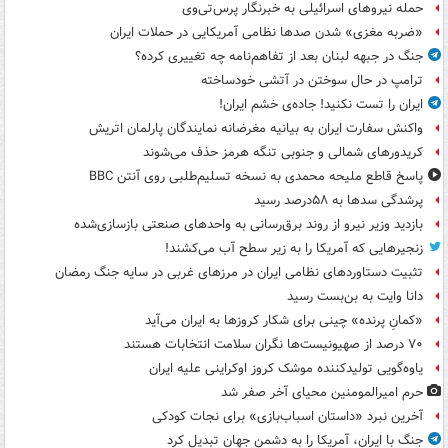
حمله نیروهای اسرائیلی به خبرنگار پرس‌تی‌وی
«ضربه مغزی» شدن صدها نظامی آمریکایی در حملات ایران
جنگ در جبهه لبنان بعد از تفاهم‌نامه چه تغییری کرده؟
ترامپ در حال سوختن در آتشی خودساخته
ایران را تست نکنید! جاده‌ی خشم ایران!
واکنش سفارت ایران به بیانیه مغرضانه نمایندگان پارلمان اتریش
کریدورهای شمالی و جنوبی تنگه هرمز حذف می‌شوند
پاسخ قاطع ملیحه محمدی به نسخه تسلیم‌طلبی روی آنتن BBC
پرشدگی سدها به ۵۸درصد رسید
بازدید وزیر نیرو از روند برق‌رسانی به واحدهای صنعتی بازسازی‌شده
زنجیرهایی که آمریکا را به زیر سطح آب می‌کشند!
تثبیت دستاوردهای نظامی ایران در مرزهای غربی در سایه جنگ رمضان
دانا وایت به بن‌بست رسید
«کمانِ پرنده» چینی برای شکار کروزها به ایران می‌آید
۷۰ درصد از صهیونیست‌ها نگران سلامت انتخابات هستند
یاوه‌گویی تولیدکننده موشک کروز اوکراینی علیه ایران
حرم امیرالمومنین محیای آخر صفر شد
آخرین نبرد «داستان اسباب‌بازی» برای نجات کودکی
جنگ با ایران، آمریکا را به دشمن جهان تبدیل کرد