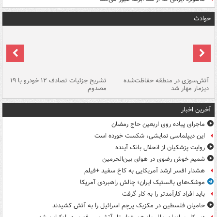
حوادث
تصادف مرگبار در محور اهواز–شوش ۲
آتش‌سوزی در منطقه حفاظت‌شده
تشریح جزئیات تصادف ۱۲ خودرو با ۱۹
پا
دیزمار مهار شد
مصدوم
آخرین اخبار
ماجرای پیاده روی اربعین حاج رمضان
این دیپلماسی نمایشی، شکست خورده است
روایت پزشکیان از انحلال بانک آینده
شمیم خوش رضوی در هوای بین‌الحرمین
هشدار افسر ارشد آمریکایی به کاخ سفید +فیلم
موشک‌های بالستیک ایران؛ چالش راهبردی آمریکا
باید افراد کارآمدتر را به کار گرفت
حامیان فلسطین در مکزیک پرچم اسرائیل را به آتش کشیدند