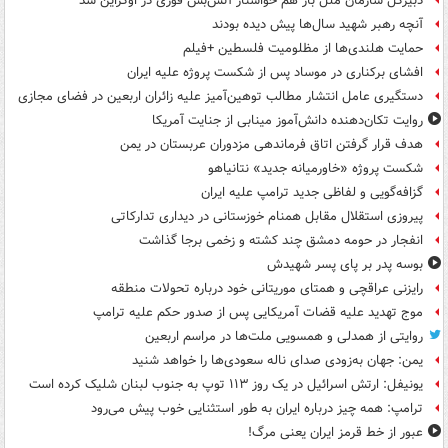
دبیرکل سازمان ملل باز هم خواستار آتش‌بس فوری در اوکراین شد
آنچه رهبر شهید سال‌ها پیش دیده بودند
حمایت هلندی‌ها از مظلومیت فلسطین +فیلم
افشای برکناری در موساد پس از شکست پروژه علیه ایران
دستگیری عامل انتشار مطالب توهین‌آمیز علیه زائران اربعین در فضای مجازی
روایت تکان‌دهنده دانش‌آموز مینابی از جنایت آمریکا
هدف قرار گرفتن اتاق‌ فرماندهی مزدوران عربستان در یمن
شکست پروژه «خاورمیانه جدید» نتانیاهو
گزافه‌گویی و لفاظی جدید ترامپ علیه ایران
پیروزی استقلال مقابل همنام خوزستانی در دیداری تدارکاتی
انفجار در حومه دمشق چند کشته و زخمی برجا گذاشت
بوسه‌ پدر بر پای پسر شهیدش
رایزنی عراقچی و همتای موریتانی خود درباره تحولات منطقه
موج تهدید علیه قضات آمریکایی پس از صدور حکم علیه ترامپ
روایتی از همدلی و همسویی ملت‌ها در مراسم اربعین
یمن: جهان به‌زودی صدای ناله سعودی‌ها را خواهد شنید
یونیفل: ارتش اسرائیل در یک روز ۱۱۳ توپ به جنوب لبنان شلیک کرده است
ترامپ: همه چیز درباره ایران به طور استثنایی خوب پیش می‌رود
عبور از خط قرمز ایران یعنی مرگ!