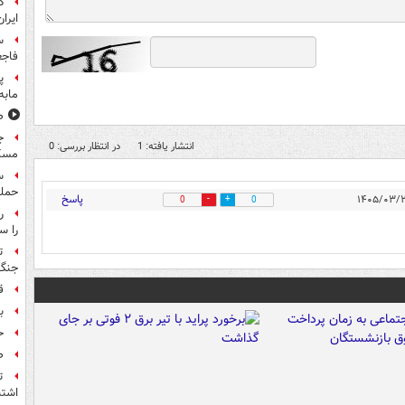
د
ایران
س
فاجع
پ
مابه
ص
ج
انتشار یافته: 1
در انتظار بررسی: 0
مسک
حمله
پاسخ
0
0
را س
ت
جنگ 
ق
بر
ح
ص
ت
اشتب