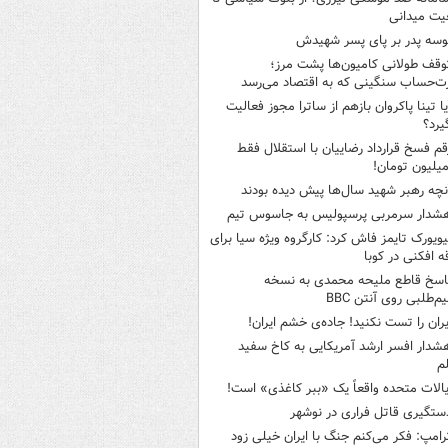
یت میدانی
وسه‌ پدر بر پای پسر شهیدش
وقف طولانی کامیون‌ها پشت مرز؛
‌حساب سنگینی که به اقتصاد می‌رسد
یا تینا پاکروان بازهم از ساترا مجوز فعالیت
یرد؟
قم فسخ قرارداد رضاییان با استقلال فقط
نچه رهبر شهید سال‌ها پیش دیده بودند
شدار سرمربی پرسپولیس به جاسوس تیم
یویورک تایمز فاش کرد: کارگروه ویژه سیا برای
ه افکنی در کوبا
اسخ قاطع ملیحه محمدی به نسخه
م‌طلبی روی آنتن BBC
یران را تست نکنید! جاده‌ی خشم ایران!
شدار افسر ارشد آمریکایی به کاخ سفید
م
یالات متحده واقعاً یک «ببر کاغذی» است!
ستگیری قاتل فراری در نوشهر
رامپ: فکر می‌کنم جنگ با ایران خیلی زود