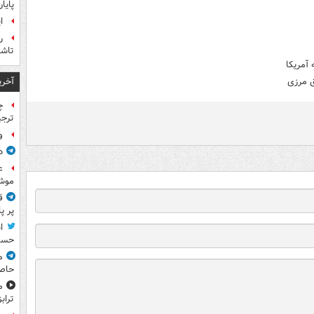
پایا
ا
ر
تاش
 آمریکا
آخری
ق مرزی
چ
ترجی
و
د
ع
موش
ق
پر پ
ا
حسی
م
حاص
م
تراب