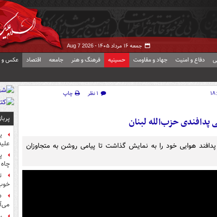
جمعه ۱۶ مرداد ۱۴۰۵ -
Aug 7 2026
ی
دفاع و امنیت
جهاد و مقاومت
حسینیه
فرهنگ و هنر
جامعه
اقتصاد
عکس و ف
۱ نظر
چاپ
پربا
 پدافندی حزب‌الله لبنان
ی
علیه
ی پدافند هوایی خود را به نمایش گذاشت تا پیامی روشن به متجاوزان
پ
چاه 
ت
خوب
«
می‌آ
س