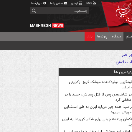
RSS
آرشیو
تماس با ما
دربارهٔ ما
MASHREGH
NEWS
یلم
دیدگاه
پیوندها
بازار
زدیدترین ها
اوه‌گویی تولیدکننده موشک کروز اوکراینی
 ایران
در شاهرودی پس از قتل پسرش، جسد را در
مخفی کرد
رامپ: همه چیز درباره ایران به طور استثنایی
 پیش می‌رود
کمانِ پرنده» چینی برای شکار کروزها به ایران
ید
امانه ضد موشکی لیزری؛ از بلوف سیاسی تا