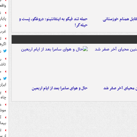
س
واقع
ت
قابل همنام خوزستانی
حمله تند فیگو به اینفانتینو: دروغگو، پَست‌ و
پایا
حیله‌گر!
ن
غرب 
ا
اگره
ن
ر
تاش
ح
م
ایران
ن محیای آخر صفر شد
حال و هوای سامرا بعد از ایام اربعین
پ
چاه 
د
موش
آ
بیما
ا
از س