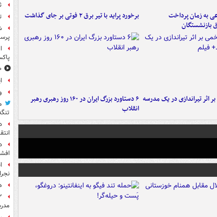
ث
عی به زمان پرداخت
برخورد پراید با تیر برق ۲ فوتی بر جای گذاشت
ت
ق بازنشستگان
ش
پرس
ا
پاکس
۱۰ خوشحال
ا
و
 بر اثر تیراندازی در یک مدرسه
۶ دستاورد بزرگ ایران در ۱۶۰ روز رهبری رهبر
م
انقلاب
تنگه
د
انتق
د
افشا
ا
نجرا
ه
مدرس