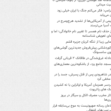
امانه ضد موشکی لیزری؛ از بلوف سیاسی تا
یت میدانی
رامپ: فکر می‌کنم جنگ با ایران خیلی زود
ن می‌یابد
یمی از آمریکایی‌ها از تشدید هرج‌ومرج در
آسیا می‌ترسند
ز حذف نام همسر تا تغییر نام خانوادگی؛ اما و
ای تعویض شناسنامه
مایی زیبا از تنگه کریان جزیره قشم
کوردشکنی پیش‌فروش جدیدترین گوشی‌های
وی سامسونگ
ادثه غرق‌شدگی در طاقانک ۲ قربانی گرفت
سجد جامع یزد، از باشکوه‌ترین معماری‌های
در شاهرودی پس از قتل پسرش، جسد را در
مخفی کرد
ردسر همزمان آمریکا و اوکراین با ته کشیدن
ک های پاتریوت
ثار مخرب مصرف الکل و سیگار در بروز
ری‌ها
ذعان رسانه صهیونیست به موج بی‌سابقه فرار
رزمین‌های اشغالی