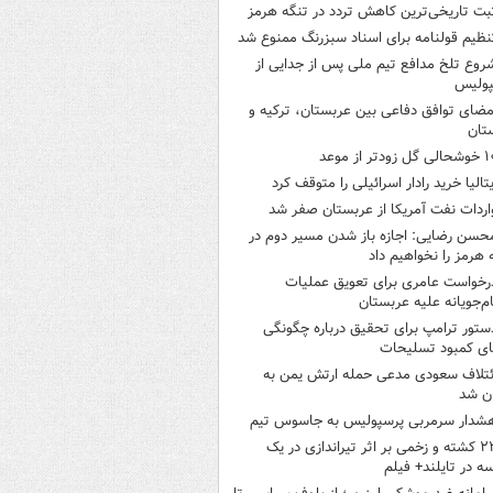
بت تاریخی‌ترین کاهش تردد در تنگه هرمز
نظیم قولنامه برای اسناد سبزرنگ ممنوع شد
روع تلخ مدافع تیم ملی پس از جدایی از
پولیس
مضای توافق دفاعی بین عربستان، ترکیه و
تان
ی گل زودتر از موعد
یتالیا خرید رادار اسرائیلی را متوقف کرد
اردات نفت آمریکا از عربستان صفر شد
حسن رضایی: اجازه باز شدن مسیر دوم در
 هرمز را نخواهیم داد
رخواست عامری برای تعویق عملیات
ام‌جویانه علیه عربستان
ستور ترامپ برای تحقیق درباره چگونگی
ی کمبود تسلیحات
ئتلاف سعودی مدعی حمله ارتش یمن به
ن شد
شدار سرمربی پرسپولیس به جاسوس تیم
۲۲ کشته و زخمی بر اثر تیراندازی در یک
ه در تایلند+ فیلم