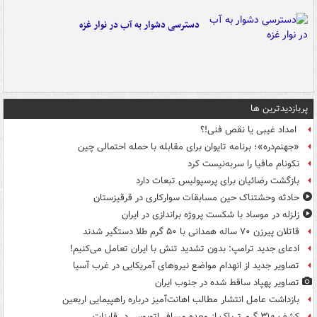
دسترسی دشوار به آب در نوار غزه
پربازدیدترین ها
امداد غیبی یا نقص فنی!؟
«جهنم‌دره»؛ برنامه تایوان برای مقابله با حمله احتمالی چین
نکونام مافیا را سربه‌نیست کرد
بازگشت رضائیان برای پرسپولیس تبعات دارد
حادثه وحشتناک حین مسابقات سوارکاری در قرقیزستان
زلزله در موساد با شکست پروژه براندازی در ایران
قاتلان پیرزن ۷۰ ساله همدانی با ۵۰ گرم طلا دستگیر شدند
ادعای جدید ترامپ: بدون تشدید تنش با ایران تعامل می‌کنیم!
تصاویر جدید از انهدام مواضع نیروهای آمریکایی در غرب آسیا
تصاویر پهپاد ساقط شده در جنوب ایران
بازداشت عامل انتشار مطالب اهانت‌آمیز درباره راهپیمایی اربعین
کشف ۳۱۰ گرم تریاک از معده مسافر اتوبوس در قاینات