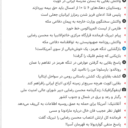
واکنش بقایی به بستن مدرسه ایرانی در کویت
روستاییان دهک‌های ۶ تا ۱۰ از امسال باید حق بیمه بپردازند
پلیس فتا: ادعای فریز شدن رمزارز ایرانیان جعلی است
واکنش سخنگوی وزارت خارجه به پیمان دفاعی مکه
طارمی از لیست المپیاکوس خط خورد
پیام تبریک فرمانده قرارگاه مرکزی خاتم‌الانبیا به محسن رضایی
واکنش روزنامه صهیونیستی به توافقنامه دفاعی مکه
بازگشایی تنگه هرمز، یک خوش‌خیالی از سوی آمریکاست!
بازیکنی که چشم فلیک را گرفت!
پاسخ بقایی به گرفتن عوارض در تنگه هرمز در تفاهم با عمان
رونالدو: بارسلونا من را ناامید کرد
کشف بقایای یک کشتی باستانی رومی در سواحل ایتالیا
بقایی:کویت هرچه سریع‌تر زمینه آزادی اتباع ایرانی رافراهم کند
اینفوگرافیک/ زندگینامه محسن رضایی دبیر شورای عالی امنیت‌ ملی
رگبار و رعد و برق در شمال و جنوب کشور
آتلانتیک: آمریکا برای حمله به عمق روسیه اطلاعات به کی‌یف می‌دهد
اظهار نظر عجیب فان خال درباره مارادونا و مسی
فرمانده کل ارتش انتصاب محسن رضایی را تبریک گفت
پاسخ منفی گواردیولا به قهرمان آسیا!