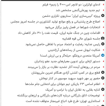
ادعای اوکراین: دو لانچر اس-۴۰۰ را زدیم+ فیلم
تیم جدید پورعلی‌گنجی مشخص شد
پروژه "لیبی‌سازی ایران" سناریوی تکراری دشمن
اصلاح طرح پشتیبانی و رفع موانع تولید کشاورزی در جلسه امروز مجلس
انتخابات شوراها در فصل پاییز برگزار می‌شود
اقدامات چین در جنگ علیه ایران، قیمت نفت را ۳۰ دلار کاهش داد
جلسه شورای عالی قوه قضاییه
رئیس عدلیه: رضایت و اعتماد مردم با لفاظی حاصل نمی‌شود
شکایت لیونل مسی از رسانه‌های آرژانتینی
آمریکا متحدی دروغگو، حیله‌گر و بی ارزش است!
دستور اژه‌ای برای تدوین معیارهای جدید عفو زندانیان
مردم در روزهای آینده آثار تشدید نظارت بر بازار را می‌بینند
قطع برق در کمپ کشتی آزادی هنگام تمرین ملی‌پوشان
حضور پر مهر شهید سپهبد موسوی در کنار نوه‌اش
اعلام اسامی ۲۳ بازیکن تیم جوانان برای انتخابی جام ملت‌ها
کنایه بقایی به تقابل ایران با ترامپ و آمریک
توضیحات اتاق بازرگانی درباره کارت‌های بازرگانی و ارزهای برنگشته
استانداری تهران: طرح طرد اتباع غیرمجاز متوقف نشده است