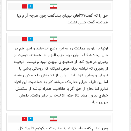
0
0
حق را که گفت؟؟؟آقای نبویان بلندگفت چون هرچه آرام وبا
طمانینه گفت کسی نشنید
0
0
اونها یه طوری مملکت رو به این وضع انداختند و اینها هم در
حال ایجاد شکاف میان بچه حزب اللهی ها هستند. تبعیت از
رهبری در هیچ کجا از صحبتهای نبویان نبود و نیست. تبعیت
از رهبری که نباشه دیگه فرقی نمیکنه که روحانی باشی یا
نبویان و رسایی تازه طیف اولی باز تکلیفش با خودش روشنه
اما این طیف خیلی خطرناک میشه. کار به شخصیت این افراد
ندارم اما دفاع از حق اگر با عقلانیت همراه نباشه از شکمش
خوارج بیرون میاد «لا حکم الا لله» در برابر ولایت. داعش
بیرون میاد.
0
0
پس صدام که حمله کرد نباید مقاومت میکردیم تا بیاد کل