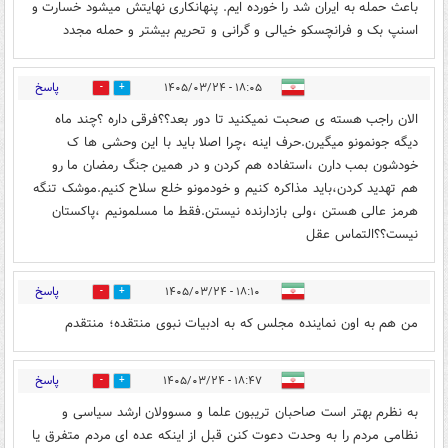
باعث حمله به ایران شد را خورده ایم. پنهانکاری نهایتش میشود خسارت و
اسنپ بک و فرانچسکو خیالی و گرانی و تحریم بیشتر و حمله مجدد
پاسخ
۱۸:۰۵ - ۱۴۰۵/۰۳/۲۴
0
0
الان راجب هسته ی صحبت نمیکنید تا دور بعد؟؟فرقی داره ؟چند ماه
دیگه جونمونو میگیرن.حرف اینه ،چرا اصلا باید با این وحشی ها ک
خودشون بمب دارن ،استفاده هم کردن و در همین جنگ رمضان ما رو
هم تهدید کردن،باید مذاکره کنیم و خودمونو خلع سلاح کنیم.موشک تنگه
هرمز عالی هستن ،ولی بازدارنده نیستن.فقط ما مسلمونیم ،پاکستان
نیست؟؟التماس عقل
پاسخ
۱۸:۱۰ - ۱۴۰۵/۰۳/۲۴
0
0
من هم به اون نماینده مجلس که به ادبیات نبوی منتقده؛ منتقدم
پاسخ
۱۸:۴۷ - ۱۴۰۵/۰۳/۲۴
0
0
به نظرم بهتر است صاحبان تریبون علما و مسوولان ارشد سیاسی و
نظامی مردم را به وحدت دعوت کنن قبل از اینکه عده ای مردم متفرق یا