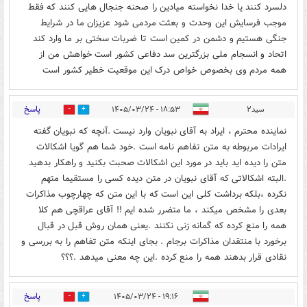
دلسرد کنند یا خدا نخواسته میادین را صحنه جنجال هایی کنند که فقط
موجب فرسایش این وحدت و بعثت مردمی شود عزیزان ما در شرایط
جنگی هستیم و دشمن در کمین است تا ضربات سختی بر ما وارد کند
اتحاد و انسجام ملی بزرگترین سد دفاعی کشور است خواهش من از
همه مردم وی بخصوص خواص درک این موقعیت خطیر کشور است
پاسخ
سید۲
۱۸:۵۳ - ۱۴۰۵/۰۳/۲۴
0
0
نماینده محترم ، ایراد به آقای نبویان وارد نیست .آنچه که نبویان گفته
ایرادات مربوطه به متن تفاهم نامه است .خود شما هم گویا اشکالات
متن را دیده اید باید در مورد این اشکالات صحبت بکنید و راهکار بدهید
.البته اشکالاتی که آقای نبویان در متن دیده کسی را مستقیما متهم
نکرده ،بلکه برداشت کلی این است که با این متن که چهارچوب مذاکرات
بعدی را مشخص میکند ، ما متضرر شده ایم !! آقای عراقچی هم کلا
همه را منع کرده که گمانه زنی نکنند .یعنی همان روش قبل در قبال
برخورد با منتقدان مذاکرات برجام . بجای اینکه متن تفاهم را به بررسی و
نقادی قرار بدهند همه را منع کرده .این چه معنی میدهد .؟؟؟
پاسخ
۱۹:۱۶ - ۱۴۰۵/۰۳/۲۴
0
0