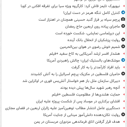
نیویورک تایمز فاش کرد: کارگروه ویژه سیا برای تفرقه افکنی در کوبا
کنترل کامل تنگه هرمز در دست ایران!
پرچم سیاه بر فراز گنبد حسینی همچنان در اهتزاز است
ماجرای پیاده روی اربعین حاج رمضان
این دیپلماسی نمایشی، شکست خورده است
روایت پزشکیان از انحلال بانک آینده
شمیم خوش رضوی در هوای بین‌الحرمین
هشدار افسر ارشد آمریکایی به کاخ سفید +فیلم
موشک‌های بالستیک ایران؛ چالش راهبردی آمریکا
باید افراد کارآمدتر را به کار گرفت
حامیان فلسطین در مکزیک پرچم اسرائیل را به آتش کشیدند
دبیرکل سازمان ملل باز هم خواستار آتش‌بس فوری در اوکراین شد
آنچه رهبر شهید سال‌ها پیش دیده بودند
حمایت هلندی‌ها از مظلومیت فلسطین +فیلم
افشای برکناری در موساد پس از شکست پروژه علیه ایران
دستگیری عامل انتشار مطالب توهین‌آمیز علیه زائران اربعین در فضای مجازی
روایت تکان‌دهنده دانش‌آموز مینابی از جنایت آمریکا
هدف قرار گرفتن اتاق‌ فرماندهی مزدوران عربستان در یمن