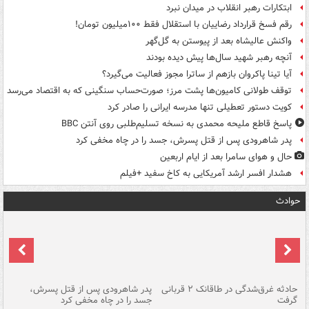
ابتکارات رهبر انقلاب در میدان نبرد
رقم فسخ قرارداد رضاییان با استقلال فقط ۱۰۰میلیون تومان!
واکنش عالیشاه بعد از پیوستن به گل‌گهر
آنچه رهبر شهید سال‌ها پیش دیده بودند
آیا تینا پاکروان بازهم از ساترا مجوز فعالیت می‌گیرد؟
توقف طولانی کامیون‌ها پشت مرز؛ صورت‌حساب سنگینی که به اقتصاد می‌رسد
کویت دستور تعطیلی تنها مدرسه ایرانی را صادر کرد
پاسخ قاطع ملیحه محمدی به نسخه تسلیم‌طلبی روی آنتن BBC
پدر شاهرودی پس از قتل پسرش، جسد را در چاه مخفی کرد
حال و هوای سامرا بعد از ایام اربعین
هشدار افسر ارشد آمریکایی به کاخ سفید +فیلم
حوادث
شته
حادثه غرق‌شدگی در طاقانک ۲ قربانی
پدر شاهرودی پس از قتل پسرش،
دس
گرفت
جسد را در چاه مخفی کرد