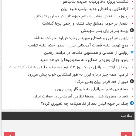
شکست پروژه «خاورمیانه جدید» نتانیاهو
گزافه‌گویی و لفاظی جدید ترامپ علیه ایران
پیروزی استقلال مقابل همنام خوزستانی در دیداری تدارکاتی
انفجار در حومه دمشق چند کشته و زخمی برجا گذاشت
بوسه‌ پدر بر پای پسر شهیدش
رایزنی عراقچی و همتای موریتانی خود درباره تحولات منطقه
موج تهدید علیه قضات آمریکایی پس از صدور حکم علیه ترامپ
روایتی از همدلی و همسویی ملت‌ها در مراسم اربعین
یمن: جهان به‌زودی صدای ناله سعودی‌ها را خواهد شنید
یونیفل: ارتش اسرائیل در یک روز ۱۱۳ توپ به جنوب لبنان شلیک کرده است
ترامپ: همه چیز درباره ایران به طور استثنایی خوب پیش می‌رود
عبور از خط قرمز ایران یعنی مرگ!
حمله نیروهای اسرائیلی به خبرنگار پرس‌تی‌وی
«ضربه مغزی» شدن صدها نظامی آمریکایی در حملات ایران
جنگ در جبهه لبنان بعد از تفاهم‌نامه چه تغییری کرده؟
سلامت
ت