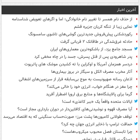
آخرین اخبار
از حذف نام همسر تا تغییر نام خانوادگی؛ اما و اگرهای تعویض شناسنامه
نمایی زیبا از تنگه کریان جزیره قشم
رکوردشکنی پیش‌فروش جدیدترین گوشی‌های تاشوی سامسونگ
حادثه غرق‌شدگی در طاقانک ۲ قربانی گرفت
مسجد جامع یزد، از باشکوه‌ترین معماری‌های ایران
پدر شاهرودی پس از قتل پسرش، جسد را در چاه مخفی کرد
دردسر همزمان آمریکا و اوکراین با ته کشیدن موشک های پاتریوت
آثار مخرب مصرف الکل و سیگار در بروز بیماری‌ها
اذعان رسانه صهیونیست به موج بی‌سابقه فرار از سرزمین‌های اشغالی
چرا مغز در هنگام خواب، انرژی خود را خالی می‌کند؟
گرما برای پالایشگاه‌ها و منابع برق اروپا اضطرار آفرید
ایالات متحده واقعاً یک «ببر کاغذی» است!
آیا مصرف قهوه و نوشیدنی‌های کافئین‌دار در دوران بارداری مجاز است؟
توقف طولانی کامیون‌ها پشت مرز؛ صورت‌حساب سنگینی که به اقتصاد می‌رسد
حماقت ترامپ با ذخایر انرژی جهان چه کرد؟
چرا تابستان فصل محبوب میکروب‌هاست؟
دستگیری قاتل فراری در نوشهر