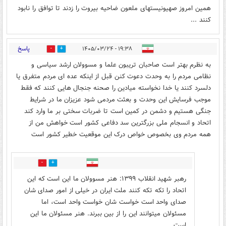
همین امروز صهیونیستهای ملعون ضاحیه بیروت را زدند تا توافق را نابود
کنند ...
پاسخ
۱۹:۳۸ - ۱۴۰۵/۰۳/۲۴
6
3
به نظرم بهتر است صاحبان تریبون علما و مسوولان ارشد سیاسی و
نظامی مردم را به وحدت دعوت کنن قبل از اینکه عده ای مردم متفرق یا
دلسرد کنند یا خدا نخواسته میادین را صحنه جنجال هایی کنند که فقط
موجب فرسایش این وحدت و بعثت مردمی شود عزیزان ما در شرایط
جنگی هستیم و دشمن در کمین است تا ضربات سختی بر ما وارد کند
اتحاد و انسجام ملی بزرگترین سد دفاعی کشور است خواهش من از
همه مردم وی بخصوص خواص درک این موقعیت خطیر کشور است
0
0
رهبر شهید انقلاب ۱۳۹۹: هنر مسوولان ما این است که این
اتحاد را تکه تکه کنند ملت ایران در خیلی از امور صدای شان
صدای واحد است خواست شان خواست واحد است، اما
مسئولان میتوانند این را از بین ببرند. هنر مسئولان ما این
است