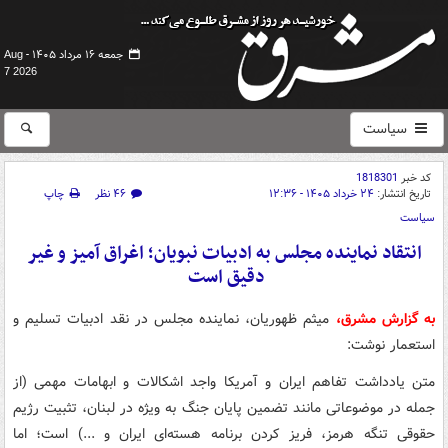
جمعه ۱۶ مرداد ۱۴۰۵ -
Aug
7 2026
سیاست
کد خبر
1818301
تاریخ انتشار:
۲۴ خرداد ۱۴۰۵ - ۱۲:۳۶
۴۶ نظر
چاپ
سیاست
انتقاد نماینده مجلس به ادبیات نبویان؛ اغراق آمیز و غیر
دقیق است ‏
به گزارش مشرق،
میثم ظهوریان، نماینده مجلس در نقد ادبیات تسلیم و
استعمار نوشت:
متن یادداشت تفاهم ایران و آمریکا واجد اشکالات و ابهامات مهمی (از
جمله در موضوعاتی مانند تضمین پایان جنگ به ویژه در لبنان، تثبیت رژیم
حقوقی تنگه هرمز، فریز کردن برنامه هسته‌ای ایران و ...) است؛ اما