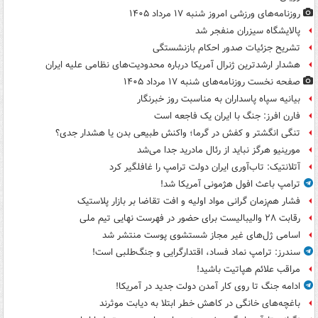
روزنامه‌های ورزشی امروز ‌شنبه ۱۷ مرداد ۱۴۰۵
پالایشگاه سیزران منفجر شد
تشریح جزئیات صدور احکام بازنشستگی
هشدار ارشدترین ژنرال آمریکا درباره محدودیت‌های نظامی علیه ایران
صفحه نخست روزنامه‌های شنبه ۱۷ مرداد ۱۴۰۵
بیانیه سپاه پاسداران به مناسبت روز خبرنگار
فارن افرز: جنگ با ایران یک فاجعه است
تنگی انگشتر و کفش در گرما؛ واکنش طبیعی بدن یا هشدار جدی؟
مورینیو هرگز نباید از رئال مادرید جدا می‌شد
آتلانتیک: تاب‌آوری ایران دولت ترامپ را غافلگیر کرد
ترامپ باعث افول هژمونی آمریکا شد!
فشار هم‌زمان گرانی مواد اولیه و افت تقاضا بر بازار پلاستیک
رقابت ۲۸ والیبالیست برای حضور در فهرست نهایی تیم ملی
اسامی ژل‌های غیر مجاز شستشوی پوست منتشر شد
سندرز: ترامپ نماد فساد، اقتدارگرایی و جنگ‌طلبی است!
مراقب علائم هپاتیت باشید!
ادامه جنگ تا روی کار آمدن دولت جدید در آمریکا!
باغچه‌های خانگی در کاهش خطر ابتلا به دیابت موثرند