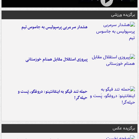
برگزیده ورزشی
هشدار سرمربی پرسپولیس به جاسوس تیم
پیروزی استقلال مقابل همنام خوزستانی
حمله تند فیگو به اینفانتینو: دروغگو، پَست‌ و
حیله‌گر!
برگزیده عکس