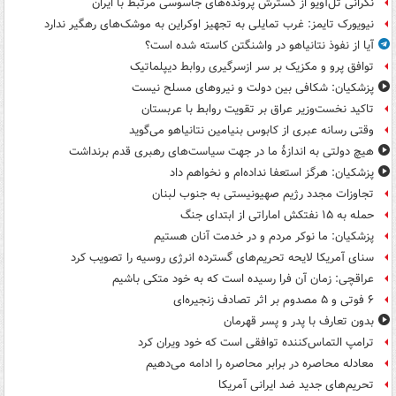
نگرانی تل‌آویو از گسترش پرونده‌های جاسوسی مرتبط با ایران
نیویورک تایمز: غرب تمایلی به تجهیز اوکراین به موشک‌های رهگیر ندارد
آیا از نفوذ نتانیاهو در واشنگتن کاسته شده است؟
توافق پرو و مکزیک بر سر ازسرگیری روابط دیپلماتیک
پزشکیان: شکافی بین دولت و نیروهای مسلح نیست
تاکید نخست‌وزیر عراق بر تقویت روابط با عربستان
وقتی رسانه عبری از کابوس بنیامین نتانیاهو می‌گوید
هیچ دولتی به اندازۀ ما در جهت سیاست‌های رهبری قدم برنداشت
پزشکیان: هرگز استعفا نداده‌ام و نخواهم داد
تجاوزات مجدد رژیم صهیونیستی به جنوب لبنان
حمله به ۱۵ نفتکش‌ اماراتی از ابتدای جنگ
پزشکیان: ما نوکر مردم و در خدمت آنان هستیم
سنای آمریکا لایحه تحریم‌های گسترده انرژی روسیه را تصویب کرد
عراقچی: زمان آن فرا رسیده است که به خود متکی باشیم
۶ فوتی و ۵ مصدوم بر اثر تصادف زنجیره‌ای
بدون تعارف با پدر و پسر قهرمان
ترامپ التماس‌کننده توافقی است که خود ویران کرد
معادله محاصره در برابر محاصره را ادامه می‌دهیم
تحریم‌های جدید ضد ایرانی آمریکا