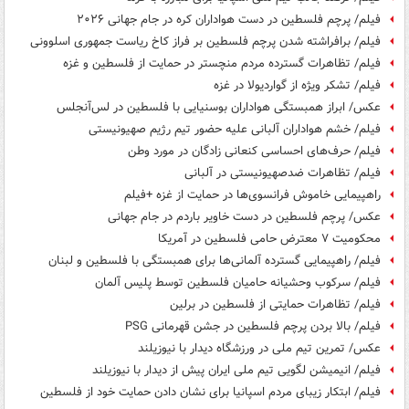
فیلم/ پرچم فلسطین در دست هواداران کره در جام جهانی ۲۰۲۶
فیلم/ برافراشته شدن پرچم فلسطین بر فراز کاخ ریاست جمهوری اسلوونی
فیلم/ تظاهرات گسترده مردم منچستر در حمایت از فلسطین و غزه
فیلم/ تشکر ویژه از گواردیولا در غزه
عکس/ ابراز همبستگی هواداران بوسنیایی با فلسطین در لس‌آنجلس
فیلم/ خشم هواداران آلبانی علیه حضور تیم رژیم صهیونیستی
فیلم/ حرف‌های احساسی کنعانی زادگان در مورد وطن
فیلم/ تظاهرات ضدصهیونیستی در آلبانی
راهپیمایی خاموش فرانسوی‌ها در حمایت از غزه +فیلم
عکس/ پرچم فلسطین در دست خاویر باردم در جام جهانی
محکومیت ۷ معترض حامی فلسطین در آمریکا
فیلم/ راهپیمایی گسترده آلمانی‌ها برای همبستگی با فلسطین و لبنان
فیلم/ سرکوب وحشیانه حامیان فلسطین توسط پلیس آلمان
فیلم/ تظاهرات حمایتی از فلسطین در برلین
فیلم/ بالا بردن پرچم فلسطین در جشن قهرمانی PSG
عکس/ تمرین تیم ملی در ورزشگاه دیدار با نیوزیلند
فیلم/ انیمیشن لگویی تیم ملی ایران پیش از دیدار با نیوزیلند
فیلم/ ابتکار زیبای مردم اسپانیا برای نشان دادن حمایت خود از فلسطین