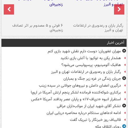
رگبار باران و رعدوبرق در ارتفاعات
۶ فوتی و ۵ مصدوم بر اثر تصادف
گر
تهران و البرز
زنجیره‌ای
قط
آخرین اخبار
مهران غفوریان: دوست دارم نقش شهید بازی کنم
هشدار پکن به توکیو: با آتش بازی نکنید
هافبک آلومینیوم، پرسپولیسی می‌شود؟
رگبار باران و رعدوبرق در ارتفاعات تهران و البرز
جریان زندگی در غزه زیر جنگ و بمباران
درگیری اعضای داعش و نیروهای جولانی در سیده زینب
برکناری شوکه‌کننده فرمانده لشکر پنجم ارتش آمریکا در اروپا
استقرار انبوه «دی‌اف‑۱۷» و پایان عصر پدافند آمریکا +عکس
تشکر آقای شهید ایران از موکب‌داران عراقی
ادامه ادعاهای سنتکام درباره محاصره دریایی ایران
قالیباف روز خبرنگار را تبریک گفت
رویای ائتلاف مکه