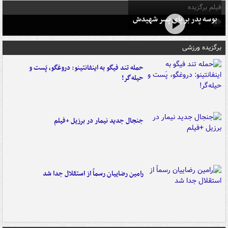
فیلم برگزیده
بوسه‌ پدر بر پای پسر شهیدش
برگزیده ورزشی
حمله تند فیگو به اینفانتینو: دروغگو، پَست‌ و
حیله‌گر!
جنجال جدید نیمار در برزیل +فیلم
رامین رضاییان رسماً از استقلال جدا شد