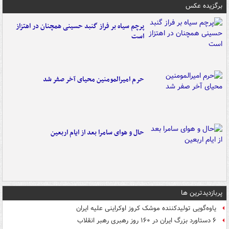
برگزیده عکس
پرچم سیاه بر فراز گنبد حسینی همچنان در اهتزاز
است
حرم امیرالمومنین محیای آخر صفر شد
حال و هوای سامرا بعد از ایام اربعین
پربازدیدترین ها
یاوه‌گویی تولیدکننده موشک کروز اوکراینی علیه ایران
۶ دستاورد بزرگ ایران در ۱۶۰ روز رهبری رهبر انقلاب