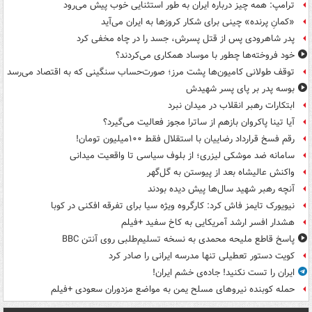
ترامپ: همه چیز درباره ایران به طور استثنایی خوب پیش می‌رود
«کمانِ پرنده» چینی برای شکار کروزها به ایران می‌آید
پدر شاهرودی پس از قتل پسرش، جسد را در چاه مخفی کرد
خود فروخته‌ها چطور با موساد همکاری می‌کردند؟
توقف طولانی کامیون‌ها پشت مرز؛ صورت‌حساب سنگینی که به اقتصاد می‌رسد
بوسه‌ پدر بر پای پسر شهیدش
ابتکارات رهبر انقلاب در میدان نبرد
آیا تینا پاکروان بازهم از ساترا مجوز فعالیت می‌گیرد؟
رقم فسخ قرارداد رضاییان با استقلال فقط ۱۰۰میلیون تومان!
سامانه ضد موشکی لیزری؛ از بلوف سیاسی تا واقعیت میدانی
واکنش عالیشاه بعد از پیوستن به گل‌گهر
آنچه رهبر شهید سال‌ها پیش دیده بودند
نیویورک تایمز فاش کرد: کارگروه ویژه سیا برای تفرقه افکنی در کوبا
هشدار افسر ارشد آمریکایی به کاخ سفید +فیلم
پاسخ قاطع ملیحه محمدی به نسخه تسلیم‌طلبی روی آنتن BBC
کویت دستور تعطیلی تنها مدرسه ایرانی را صادر کرد
ایران را تست نکنید! جاده‌ی خشم ایران!
حمله کوبنده نیروهای مسلح یمن به مواضع مزدوران سعودی +فیلم