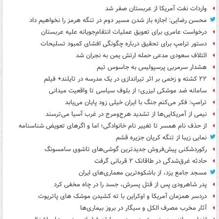
واردات نفت آمریکا از عربستان صفر شد
محسن رضایی: اجازه باز شدن مسیر دوم در تنگه هرمز را نخواهیم داد
درخواست عامری برای تعویق عملیات انتقام‌جویانه علیه عربستان
دستور ترامپ برای تحقیق درباره چگونگی افشای کمبود تسلیحات
ائتلاف سعودی مدعی حمله ارتش یمن به نجران شد
هشدار سرمربی پرسپولیس به جاسوس تیم
۲۲ کشته و زخمی بر اثر تیراندازی در یک مدرسه در تایلند+ فیلم
سامانه ضد موشکی لیزری؛ از بلوف سیاسی تا واقعیت میدانی
ترامپ: فکر می‌کنم جنگ با ایران خیلی زود پایان می‌یابد
نیمی از آمریکایی‌ها از تشدید هرج‌ومرج در غرب آسیا می‌ترسند
از حذف نام همسر تا تغییر نام خانوادگی؛ اما و اگرهای تعویض شناسنامه
نمایی زیبا از تنگه کریان جزیره قشم
رکوردشکنی پیش‌فروش جدیدترین گوشی‌های تاشوی سامسونگ
حادثه غرق‌شدگی در طاقانک ۲ قربانی گرفت
مسجد جامع یزد، از باشکوه‌ترین معماری‌های ایران
پدر شاهرودی پس از قتل پسرش، جسد را در چاه مخفی کرد
دردسر همزمان آمریکا و اوکراین با ته کشیدن موشک های پاتریوت
آثار مخرب مصرف الکل و سیگار در بروز بیماری‌ها