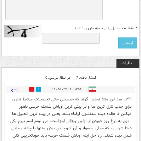
*
لطفا عدد مقابل را در جعبه متن وارد کنید
نظرات
انتشار یافته: 7
در انتظار بررسی: 0
پاسخ
۱۱:۱۵ - ۱۴۰۵/۰۳/۲۴
0
1
۹۹در صد این مثلا تحلیل گرها که خییییلی حتی تحصیلات مرتبط ندارن
برای جذب نازل ترین ها و در پیتی ترین اوباش سُسک خرسی بلغور
میکنن تا عقده دیده شدنشون ارضاء بشه. یعنی در پیت ترین تحلیل ها
. نون به نرخ روز خوردن از اولین ویژگی اینهاست. می تونم اسم ببرم یکی
دوتا شون رو که خیلی بیسواد و آی کیو پایین بودن منتها با چاله میدانی
شدن دیده شدند. راه حل اینه اوباش سُسک خرسه باید خودتخریبی کنن.