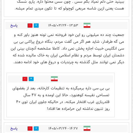
ببینید حتی دلم نمیاد بگم سس . چون سس محتوا داره. یارو. سُسک
هست یعنی ازین شاسه مربعی کوچولو که تا تکون میدی تمام میشه.
پاسخ
۱۳:۵۳ - ۱۴۰۵/۰۳/۲۴
0
6
جمعیت چند ده میلیونی رو این خود فروخته نمی تونه هنوز باور کنه و
می گه طرفدار، شاید هم اگر می گفت مردم، بنگاه دروغ پراکنی بی بی
سی انگلیس خبیث اجازه پخش نمی داد. کاملا مشخصه آنچنان بینی این
دشمنان ایران توسط مردم و نظام اسلامی ایران به خاک مالیده شده که
دیگر نمی توانند مثل گذشته به چرندیات و دروغ های خود ادامه دهند.
0
0
بی بی سی داره برمیگرده به تنظیمات کارخانه، بعد از بغضهای
تمساحی نفیسه کوهنورد، حالا این اومده و به ۴۷ سال
قلدربازی غرب افتخار میکنه، در حالیکه جلوی ایران توی ۴۰
روز تنبون نداشته این حرامزاده ها افتاد!
پاسخ
۱۴:۲۷ - ۱۴۰۵/۰۳/۲۴
0
0