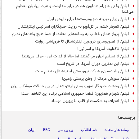
فیلم/ وقتی شهرام همایون هم در برابر مقاومت و عزت ایرانیان تعظیم
می‌کند!
فیلم/ رویای دیرینه صهیونیست‌ها برای نابودی ایران
فیلم/ انفجار خشم در تل‌آویو به روایت خبرنگاران اسرائیلی اینترنشنال
فیلم/ پرواز همای خطاب به رسانه‌های معاند: از شما هیچ واهمه‌ای ندارم
فیلم/ از تصویرسازی دروغین اینترنشنال تا فروپاشی روایت
فیلم/ ناک‌اوت آمریکا و اسرائیل!
فیلم/ از تسلیم ایران می‌گفتند اما حالا از قدرت ایران حرف می‌زنند!
فیلم/ این بدترین دوران آمریکا در تاریخ است
فیلم/ روایت‌سازی شبکه تروریستی اینترنشنال به نام ملت
فیلم/ سوزش مزدک از وطن پرستی رامین!
فیلم/ وحشت خبرنگار صهیونیستی اینترنشنال در پی حملات موشکی ایران
فیلم/ شهرام همایون: قطعا جمهوری اسلامی برنده این تفاهم است!
فیلم/ اعتراف به شکست از قلب تلویزیون موساد
برچسب‌ها
رسانه های معاند
ضد انقلاب
بی بی سی
BBC
ایران