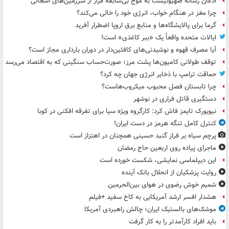
اذعان رسانه صهیونیست به موج بی‌سابقه فرار از سرزمین‌های اشغالی
چرا مغز در هنگام خواب، انرژی خود را خالی می‌کند؟
گرما برای پالایشگاه‌ها و منابع برق اروپا اضطرار آفرید
ایالات متحده واقعاً یک «ببر کاغذی» است!
آیا مصرف قهوه و نوشیدنی‌های کافئین‌دار در دوران بارداری مجاز است؟
توقف طولانی کامیون‌ها پشت مرز؛ صورت‌حساب سنگینی که به اقتصاد می‌رسد
حماقت ترامپ با ذخایر انرژی جهان چه کرد؟
چرا تابستان فصل محبوب میکروب‌هاست؟
دستگیری قاتل فراری در نوشهر
نیویورک تایمز فاش کرد: کارگروه ویژه سیا برای تفرقه افکنی در کوبا
کنترل کامل تنگه هرمز در دست ایران!
پرچم سیاه بر فراز گنبد حسینی همچنان در اهتزاز است
ماجرای پیاده روی اربعین حاج رمضان
این دیپلماسی نمایشی، شکست خورده است
روایت پزشکیان از انحلال بانک آینده
شمیم خوش رضوی در هوای بین‌الحرمین
هشدار افسر ارشد آمریکایی به کاخ سفید +فیلم
موشک‌های بالستیک ایران؛ چالش راهبردی آمریکا
باید افراد کارآمدتر را به کار گرفت