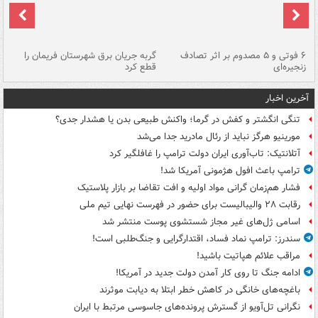
۶ فوتی و ۵ مصدوم بر اثر تصادف
گربه جریان برق شهرستان فریمان را
رگ
زنجیره‌ای
قطع کرد
آخرین اخبار
تنگی انگشتر و کفش در گرما؛ واکنش طبیعی بدن یا هشدار جدی؟
مورینیو هرگز نباید از رئال مادرید جدا می‌شد
آتلانتیک: تاب‌آوری ایران دولت ترامپ را غافلگیر کرد
ترامپ باعث افول هژمونی آمریکا شد!
فشار هم‌زمان گرانی مواد اولیه و افت تقاضا بر بازار پلاستیک
رقابت ۲۸ والیبالیست برای حضور در فهرست نهایی تیم ملی
اسامی ژل‌های غیر مجاز شستشوی پوست منتشر شد
سندرز: ترامپ نماد فساد، اقتدارگرایی و جنگ‌طلبی است!
مراقب علائم هپاتیت باشید!
ادامه جنگ تا روی کار آمدن دولت جدید در آمریکا!
باغچه‌های خانگی در کاهش خطر ابتلا به دیابت موثرند
نگرانی تل‌آویو از گسترش پرونده‌های جاسوسی مرتبط با ایران