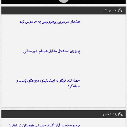
برگزیده ورزشی
هشدار سرمربی پرسپولیس به جاسوس تیم
پیروزی استقلال مقابل همنام خوزستانی
حمله تند فیگو به اینفانتینو: دروغگو، پَست‌ و
حیله‌گر!
برگزیده عکس
پرچم سیاه بر فراز گنبد حسینی همچنان در اهتزاز