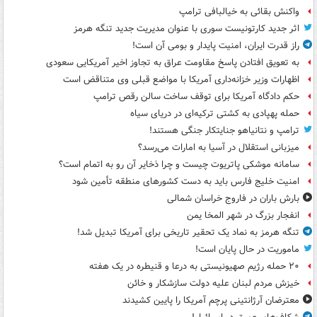
واکنش بقائی به خیالبافی ترامپ
اثر جدید کارتونیست سوری با عنوان مدیریت جدید تنگه هرمز
راز قدرت ایران، امنیت پایدار و بومی آن است!
به تعویق افتادن پاسخ مقاومت عراق به تجاوز اخیر آمریکایی سعودی
اظهارات وزیر خزانه‌داری آمریکا با مواضع قبلی وی متناقض است
حکم دادگاه آمریکا برای توقف ساخت سالن رقص ترامپ
حمله پهپادی به کشتی ترکیه‌ای در دریای سیاه
ترامپ و نتانیاهو جنایتکار جنگی هستند!
میزبانی استقلال در آسیا به امارات می‌رسد؟
سامانه موشکی پاتریوت چیست و چرا ذخایر آن رو به اتمام است؟
امنیت خلیج فارس باید به دست کشورهای منطقه تأمین شود
بارش باران در فاروج خراسان شمالی
انفجار بزرگ در شهر المخا یمن
تنگه هرمز به نماد یک تحقیر تاریخی برای آمریکا تبدیل شد!
ماموریت در حال پایان است!
۲۰ حمله رژیم صهیونیستی به درعا و قنیطره در یک هفته
خیزش مردم لبنان علیه دولت سازشکار و خائن
معترضان آرژانتینی پرچم آمریکا را پایین کشیدند