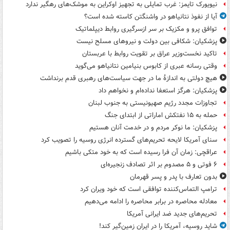
نیویورک تایمز: غرب تمایلی به تجهیز اوکراین به موشک‌های رهگیر ندارد
آیا از نفوذ نتانیاهو در واشنگتن کاسته شده است؟
توافق پرو و مکزیک بر سر ازسرگیری روابط دیپلماتیک
پزشکیان: شکافی بین دولت و نیروهای مسلح نیست
تاکید نخست‌وزیر عراق بر تقویت روابط با عربستان
وقتی رسانه عبری از کابوس بنیامین نتانیاهو می‌گوید
هیچ دولتی به اندازۀ ما در جهت سیاست‌های رهبری قدم برنداشت
پزشکیان: هرگز استعفا نداده‌ام و نخواهم داد
تجاوزات مجدد رژیم صهیونیستی به جنوب لبنان
حمله به ۱۵ نفتکش‌ اماراتی از ابتدای جنگ
پزشکیان: ما نوکر مردم و در خدمت آنان هستیم
سنای آمریکا لایحه تحریم‌های گسترده انرژی روسیه را تصویب کرد
عراقچی: زمان آن فرا رسیده است که به خود متکی باشیم
۶ فوتی و ۵ مصدوم بر اثر تصادف زنجیره‌ای
بدون تعارف با پدر و پسر قهرمان
ترامپ التماس‌کننده توافقی است که خود ویران کرد
معادله محاصره در برابر محاصره را ادامه می‌دهیم
تحریم‌های جدید ضد ایرانی آمریکا
شاید روسیه، آمریکا را در ایران زمین‌گیر کند!