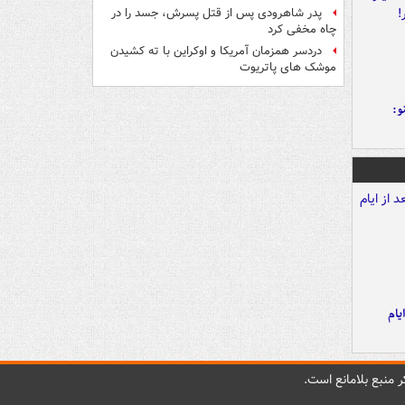
پدر شاهرودی پس از قتل پسرش، جسد را در
چاه مخفی کرد
دردسر همزمان آمریکا و اوکراین با ته کشیدن
موشک های پاتریوت
و:
یام
 منبع بلامانع است.