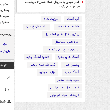
اکبر عبدی با سریال «ماه عسل» دوباره به
عکس/ ح
تلویزیون برمی‌گردد
رضا رو
مریم هم
آپ آهنگ
موزیک شاه
سعید پ
دانلود آهنگ جدید
سایت تاریخ ایران
برچسب‌ها
بهترین هتل های استانبول
رزرو هتل استانبول
شهرزاد
بهترین جراح بینی ترمیمی
بازیگر سی
آهنگ های جدید
دانلود آهنگ جدید
پرشین هتل
ثبت نام بیمه اربعین
نظر شم
آهنگ جدید
مزایده خودرو
نام
خرید بلیط استخر
قیمت ورق آهن پرایس
ایمیل
فروشنده مواد شیمیایی
نظر شما 