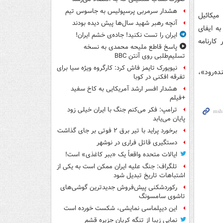
هشدار سرمربی پرسپولیس به جاسوس تیم
میکائیل
آنچه رهبر شهید سال‌ها پیش دیده بودند
ه ایفای
ایران را تست نکنید! جاده‌ی خشم ایران!
کارنامه
پاسخ قاطع ملیحه محمدی به نسخه
تسلیم‌طلبی روی آنتن BBC
نیویورک تایمز فاش کرد: کارگروه ویژه سیا برای
شهر ۲»، «در مسیر زاینده‌رود»،
تفرقه افکنی در کوبا
هشدار افسر ارشد آمریکایی به کاخ سفید
+فیلم
ترامپ: فکر می‌کنم جنگ با ایران خیلی زود
پایان می‌یابد
برخورد پراید با تیر برق ۲ فوتی بر جای گذاشت
دستگیری قاتل فراری در نوشهر
ایالات متحده واقعاً یک «ببر کاغذی» است!
تلگراف: جنگ علیه ایران ممکن است به یکی از
اشتباهات تاریخ تبدیل شود
رکوردشکنی پیش‌فروش جدیدترین گوشی‌های
تاشوی سامسونگ
این دیپلماسی نمایشی، شکست خورده است
نمایی زیبا از تنگه کریان جزیره قشم