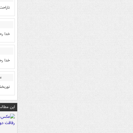
ناراحت
خدا رح
خدا رح
عل
نوربخش
این مطالب