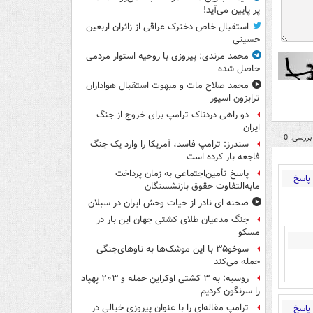
پر پایین می‌آید!
استقبال خاص دخترک عراقی از زائران اربعین
حسینی
محمد مرندی: پیروزی با روحیه استوار مردمی
حاصل شده
محمد صلاح مات و مبهوت استقبال هواداران
ترابزون اسپور
دو راهی دردناک ترامپ برای خروج از جنگ
ایران
بررسی: 0
سندرز: ترامپ فاسد، آمریکا را وارد یک جنگ
فاجعه بار کرده است
پاسخ تأمین‌اجتماعی به زمان پرداخت
پاسخ
مابه‌التفاوت حقوق بازنشستگان
صحنه ای نادر از حیات وحش ایران در سبلان
جنگ مدعیان طلای کشتی جهان این بار در
مسکو
سوخو۳۵ با این موشک‌ها به ناوهای‌جنگی
حمله می‌کند
روسیه: به ۳ کشتی اوکراین حمله و ۲۰۳ پهپاد
را سرنگون کردیم
ترامپ مقاله‌ای را با عنوان پیروزی خیالی در
پاسخ