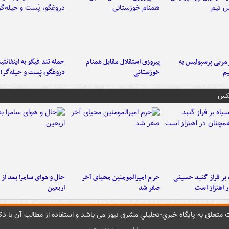
ربی پرسپولیس به
پیروزی استقلال مقابل همنام
حمله تند فیگو به اینفانتین
م
خوزستانی
دروغگو، پَست‌ و حیله‌گر!
عکس
 بر فراز گنبد حسینی
حرم امیرالمومنین محیای آخر
حال و هوای سامرا بعد از ا
 اهتزاز است
صفر شد
اربعین
متعلق به پایگاه خبري-تحليلي مشرق نيوز می باشد و استفاده از مطالب آن با ذکر