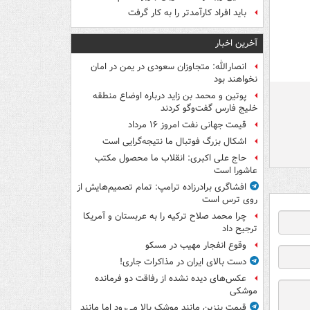
باید افراد کارآمدتر را به کار گرفت
آخرین اخبار
انصارالله: متجاوزان سعودی در یمن در امان
نخواهند بود
پوتین و محمد بن زاید درباره اوضاع منطقه
خلیج فارس گفت‌وگو کردند
قیمت جهانی نفت امروز ۱۶ مرداد
اشکال بزرگ فوتبال ما نتیجه‌گرایی است
حاج علی اکبری: انقلاب ما محصول مکتب
عاشورا است
افشاگری برادرزاده ترامپ: تمام تصمیم‌هایش از
روی ترس است
چرا محمد صلاح ترکیه را به عربستان و آمریکا
ترجیح داد
وقوع انفجار مهیب در مسکو
دست بالای ایران در مذاکرات جاری!
عکس‌های دیده نشده از رفاقت دو فرمانده‌
موشکی
قیمت بنزین مانند موشک بالا می‌رود اما مانند