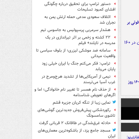
دستور ترامپ برای تحقیق درباره چگونگی
افشای کمبود تسلیحات
ائتلاف سعودی مدعی حمله ارتش یمن به
ورد پراید با تیر برق ۲ فوتی بر
نجران شد
هشدار سرمربی پرسپولیس به جاسوس تیم
۲۲ کشته و زخمی بر اثر تیراندازی در یک
مدرسه در تایلند+ فیلم
سامانه ضد موشکی لیزری؛ از بلوف سیاسی تا
واقعیت میدانی
ترامپ: فکر می‌کنم جنگ با ایران خیلی زود
پایان می‌یابد
نیمی از آمریکایی‌ها از تشدید هرج‌ومرج در
۶ دستاورد بزرگ ایران در ۱۶۰ روز
غرب آسیا می‌ترسند
از حذف نام همسر تا تغییر نام خانوادگی؛ اما و
اگرهای تعویض شناسنامه
نمایی زیبا از تنگه کریان جزیره قشم
رکوردشکنی پیش‌فروش جدیدترین گوشی‌های
تاشوی سامسونگ
حادثه غرق‌شدگی در طاقانک ۲ قربانی گرفت
مسجد جامع یزد، از باشکوه‌ترین معماری‌های
ایران