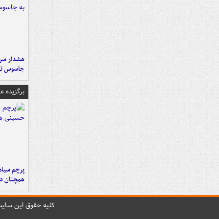
هشدار سرم
جاسوس تی
برگزیده 
پرچم سیاه
همچنان در
کليه حقوق اين سايت 