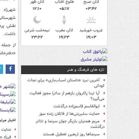
اذان صبح
طلوع آفتاب
اذان ظهر
۱۲:۱۰
۰۵:۱۷
۰۳:۴۲
شهرزاد ج
شهرستانی
نقش پردا
غروب خورشید
اذان مغرب
نیمه‌شب شرعی
داشت.
۲۳:۲۲
۱۹:۲۳
۱۹:۰۳
«دفترخانه شماره ۱۳» و «تعطیل
تازه های فرهنگ و هنر
آخرین نبرد «داستان اسباب‌بازی» برای نجات
کودکی
آیا تینا پاکروان بازهم از ساترا مجوز فعالیت
می‌گیرد؟
ابوالقاسم قاسم‌زاده درگذشت
حمایت سلبریتی‌ها از قاتلان زنده سوز
اخبار مرتب
مریم همتیان بازیگر جوان سینما و تئاتر
درگذشت
عنایت 
سینماها روز اربعین تعطیل هستند
فرزاد 