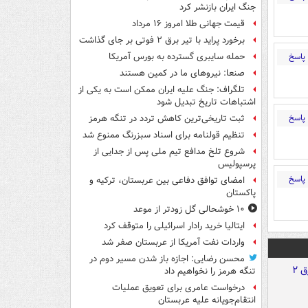
جنگ ایران بازنشر کرد
قیمت جهانی طلا امروز ۱۶ مرداد
برخورد پراید با تیر برق ۲ فوتی بر جای گذاشت
پاسخ
حمله سایبری گسترده به بورس آمریکا
صنعا: نیروهای ما در کمین‌ هستند
تلگراف: جنگ علیه ایران ممکن است به یکی از
اشتباهات تاریخ تبدیل شود
پاسخ
ثبت تاریخی‌ترین کاهش تردد در تنگه هرمز
تنظیم قولنامه برای اسناد سبزرنگ ممنوع شد
شروع تلخ مدافع تیم ملی پس از جدایی از
پرسپولیس
پاسخ
امضای توافق دفاعی بین عربستان، ترکیه و
پاکستان
۱۰ خوشحالی گل زودتر از موعد
ایتالیا خرید رادار اسرائیلی را متوقف کرد
واردات نفت آمریکا از عربستان صفر شد
محسن رضایی: اجازه باز شدن مسیر دوم در
تنگه هرمز را نخواهیم داد
درخواست عامری برای تعویق عملیات
انتقام‌جویانه علیه عربستان