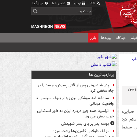
RSS
آرشیو
تماس با ما
دربارهٔ ما
MASHREGH
NEWS
یلم
دیدگاه
پیوندها
بازار
اپ
پربازدیدترین ها
پدر شاهرودی پس از قتل پسرش، جسد را در
چاه مخفی کرد
سامانه ضد موشکی لیزری؛ از بلوف سیاسی تا
واقعیت میدانی
 ضیایی،
ترامپ: همه چیز درباره ایران به طور استثنایی
خوب پیش می‌رود
لام کرد
بوسه‌ پدر بر پای پسر شهیدش
ر، سینما
توقف طولانی کامیون‌ها پشت مرز؛
صورت‌حساب سنگینی که به اقتصاد می‌رسد