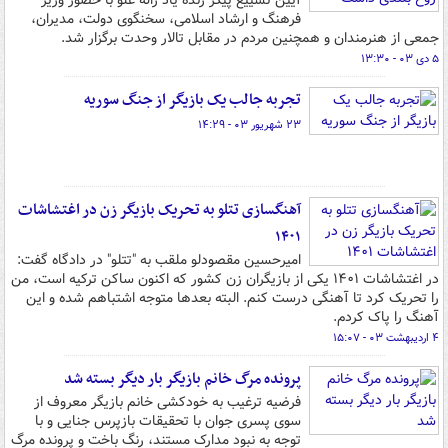
آیین تشییع پیکر زنده یاد ژاله علو با حضور وزیر
فرهنگ و ارشاد اسلامی، سخنگوی دولت، مدیران،
جمعی از هنرمندان و همچنین مردم در مقابل تالار وحدت برگزار شد.
۵ دی ۰۳ - ۱۳:۳۰
تجربه جالب یک بازیگر از جنگ سوریه
۲۳ شهریور ۰۳ - ۱۴:۲۹
آهنگسازی تتلو به تحریک بازیگر زن در اغتشاشات
۱۴۰۱
امیرحسین مقصودلو ملقب به "تتلو" در دادگاه گفت:
در اغتشاشات ۱۴۰۱ یکی از بازیگران زن کشور که اکنون ساکن ترکیه است، من
را تحریک کرد تا آهنگی درست کنم. البته بعدها متوجه اشتباهم شده و این
آهنگ را پاک کردم.
۴ اردیبهشت ۰۳ - ۱۵:۰۷
پرونده مرگ خانم بازیگر بار دیگر بسته شد
فرضیه ترغیب به خودکشی خانم بازیگر معروف از
سوی پسری جوان با تحقیقات بازپرس جنایی و با
توجه به نبود مدارک مستند، رنگ باخت و پرونده مرگ