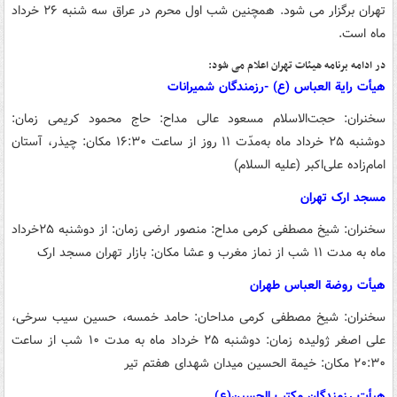
تهران برگزار می شود. همچنین شب اول محرم در عراق سه شنبه ۲۶ خرداد
ماه است.
در ادامه برنامه هیئات تهران اعلام می شود:
هیأت رایة العباس (ع) -رزمندگان شمیرانات
سخنران: حجت‌الاسلام مسعود عالی
مداح: حاج محمود کریمی
زمان:
دوشنبه ۲۵ خرداد ماه به‌مدّت ۱۱ روز از ساعت ۱۶:۳۰
مکان: چیذر، آستان
امام‌زاده علی‌اکبر (علیه السلام)
مسجد ارک تهران
سخنران: شیخ مصطفی کرمی
مداح: منصور ارضی
زمان: از دوشنبه ۲۵خرداد
ماه به مدت ۱۱ شب از نماز مغرب و عشا
مکان: بازار تهران مسجد ارک
هیأت روضة العباس طهران
سخنران: شیخ مصطفی کرمی
مداحان: حامد خمسه، حسین سیب سرخی،
علی اصغر ژولیده
زمان: دوشنبه ۲۵ خرداد ماه به مدت ۱۰ شب از ساعت
۲۰:۳۰
مکان: خیمة الحسین میدان شهدای هفتم تیر
هیأت رزمندگان مکتب الحسین(ع)