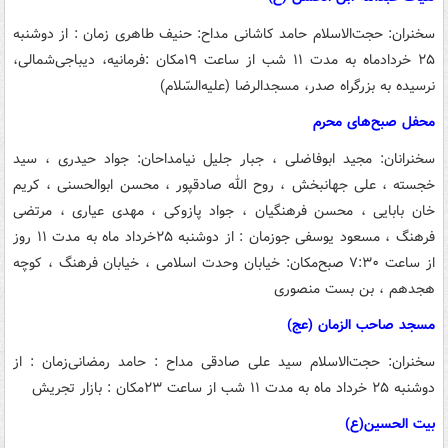
سخنران: حجت‌الاسلام حامد کاشانی
مداح: حنیف طاهری
زمان : ‌از دوشنبه
۲۵ خردادماه‌ به مدت ۱۱ شب از ساعت ۱۹
مکان :فرمانیه، دیباجی‌شمالی،
نرسیده به بزرگراه صدر، مسجدالرضا (علیه‌السّلام)
محفل صبح‌های محرم
سخنرانان: مجید ابوفاضلی ، جبار جلیل نیا
مداحان: جواد حیدری ، سید
خجسته ، علی جهانبخش ، روح الله صادقپور ، محسن ابوالحسنی ، کریم
خان بابایی ، محسن فرهنگیان ، جواد پازوکی ، مهدی عیاری ، مرتضی
فرهنگ ، مسعود یوسفی جو
زمان : از دوشنبه ۲۵خرداد ماه به مدت ۱۱ روز
از ساعت ۷:۳۰ صبح
مکان: خیابان وحدت اسلامی ، خیابان فرهنگ ، کوچه
هجدهم ، بن بست منصوری
مسجد صاحب الزمان (عج)
سخنران: حجت‌الاسلام سید علی صادقی
مداح : حامد رمضانی
زمان : از
دوشنبه ۲۵ خرداد ماه به مدت ۱۱ شب از ساعت ۲۳
مکان : بازار تجریش
بیت الحسین(ع)