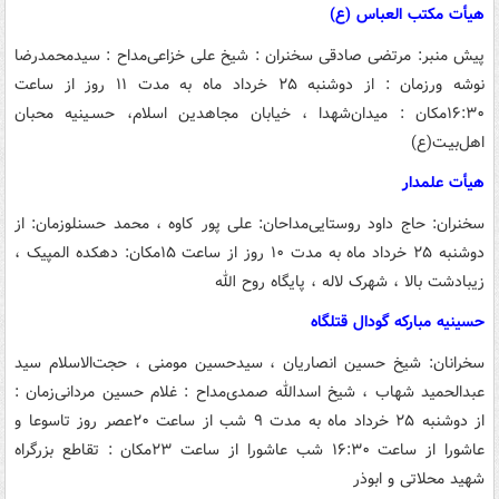
هیأت مکتب العباس (ع)
پیش منبر: مرتضی صادقی
سخنران : شیخ علی خزاعی
مداح : سیدمحمدرضا
نوشه ور
زمان : از دوشنبه ۲۵ خرداد ماه به مدت ۱۱ روز از ساعت
۱۶:۳۰
مکان : میدان‌شهدا ، خیابان مجاهدین‌ اسلام
، حسـینیه‌ محبان‌
اهل‌بیـت(ع)
هیأت علمدار
سخنران: حاج داود روستایی
مداحان: علی پور کاوه ، محمد حسنلو
زمان: از
دوشنبه ۲۵ خرداد ماه به مدت ۱۰ روز از ساعت ۱۵
مکان: دهکده المپیک ،
زیبادشت بالا ، شهرک لاله ، پایگاه روح الله
حسینیه مبارکه گودال قتلگاه
سخرانان: شیخ حسین انصاریان ، سیدحسین مومنی ، حجت‌الاسلام سید
عبدالحمید شهاب ، شیخ اسدالله صمدی
مداح : غلام حسین مردانی
زمان :
از دوشنبه ۲۵ خرداد ماه به مدت ۹ شب از ساعت ۲۰
عصر روز تاسوعا و
عاشورا از ساعت ۱۶:۳۰
شب عاشورا از ساعت ۲۳
مکان : تقاطع بزرگراه
شهید محلاتی و ابوذر