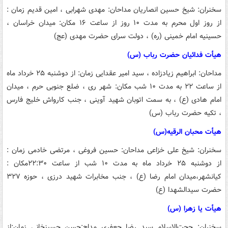
سخنران: شیخ حسین انصاریان
مداحان: مهدی شهرابی ، امین قدیم
زمان :
از روز اول محرم به مدت ۱۰ روز از ساعت ۱۶
مکان: میدان خراسان ،
حسینیه امام خمینی (ره) ، دولت سرای حضرت مهدی (عج)
هیأت فدائیان حضرت رباب (س)
مداحان: ابراهیم زیادزاده ، سید امیر عقدایی
زمان: از دوشنبه ۲۵ خرداد ماه
از ساعت ۲۲ به مدت ۱۰ شب
مکان: شهر ری ، ضلع جنوبی حرم ، میدان
امام هادی (ع) ، به سمت اتوبان شهید آوینی ، جنب کارواش خلیج فارس
، تکیه حضرت رباب (س)
هیأت محبان الرقیه(س)
سخنران: شیخ علی خزاعی
مداحان: حسین فروغی ، مرتضی خادمی
زمان :
از دوشنبه ۲۵ خرداد ماه به مدت ۱۰ شب از ساعت ۲۲:۳۰
مکان :
کیانشهر،میدان امام رضا (ع) ، جنب مخابرات شهید درزی ، حوزه ۳۲۷
حضرت سیدالشهدا (ع)
هیأت یا زهرا (س)
سخنران: حجت‌الاسلام سید رضا جعفری
مداح:حسن حسینخانی
زمان:از