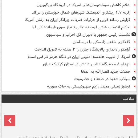
اعلام کاهش سوخت‌رسان‌های آمریکا در فرودگاه بن‌گوریون
زلزله ۴.۷ ریشتری اندیمشک شهرهای شمال خوزستان را لرزاند
گزارش رسانه غربی از جزئیات ضربات ویرانگر ایران به ارتش آمریکا
احکام انتصاب شش فرمانده عالی‌رتبه از سوی فرمانده کل قوا
نشست رئیس جمهور با دبیران کل احزاب و سیاسیون
گفتگوی تلفنی زلنسکی با بن‌سلمان
آرامکو راه‌اندازی پالایشگاه جازان را ۲ هفته به تعویق انداخت
آمریکا از تثبیت هندسه امنیتی ایران در تنگه هرمز ناراضی است
انهدام ۸ مخفیگاه عناصر داعش در استان کرکوک عراق
حملات جدید انصارالله به المخا
سیلاب شدید در صنعاء و حضرموت
تجاوز زمینی مجدد رژیم صهیونیستی به خاک سوریه
سلامت