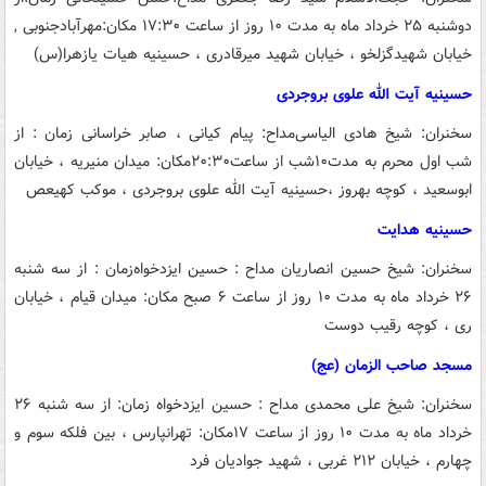
دوشنبه ۲۵ خرداد ماه به مدت ۱۰ روز از ساعت ۱۷:۳۰
مکان:مهرآبادجنوبی ,
خیابان شهیدگزلخو ، خیابان شهید میرقادری ، حسینیه هیات یازهرا(س)
حسینیه آیت الله علوی بروجردی
سخنران: شیخ هادی الیاسی
مداح: پیام کیانی ، صابر خراسانی
زمان : از
شب اول محرم به مدت۱۰شب از ساعت۲۰:۳۰
مکان: میدان منیریه ، خیابان
ابوسعید ، کوچه بهروز ،حسینیه آیت الله علوی بروجردی ، موکب کهیعص
حسینیه هدایت
سخنران: شیخ حسین انصاریان
مداح : حسین ایزدخواه
زمان : از سه شنبه
۲۶ خرداد ماه به مدت ۱۰ روز از ساعت ۶ صبح
مکان: میدان قیام ، خیابان
ری ، کوچه رقیب دوست
مسجد صاحب الزمان (عج)
سخنران: شیخ علی محمدی
مداح : حسین ایزدخواه
زمان: از سه شنبه ۲۶
خرداد ماه به مدت ۱۰ روز از ساعت ۱۷
مکان: تهرانپارس ، بین فلکه سوم و
چهارم ، خیابان ۲۱۲ غربی ، شهید جوادیان فرد