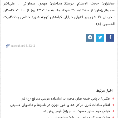
سخنران: حجت الاسلام درستکار
مداحان: مهدی سماواتی ، علی‌اکبر
سماواتی
زمان: از سه‌شنبه ۲۶ خرداد ماه به مدت ۱۳ روز از ساعت ۱۷
مکان
: خیابان ۱۷ شهـریـور انتهای خیابان کیامنش کوچه شهید خدامی پلاک۲
بیـت
الحسیـن (ع)
اخبار مرتبط
عکس/ برپایی خیمه عزای محرم در امامزاده موسی مبرقع (ع) قم
اعلام ساعات کاری مراکز اهدای خون تهران در تاسوعا و عاشورای حسینی
فیلم/ حرم مطهر حضرت عباس(ع) قرمز پوش شد
فیلم/ حرم کریمه اهل بیت(ع) سیاهپوش شد