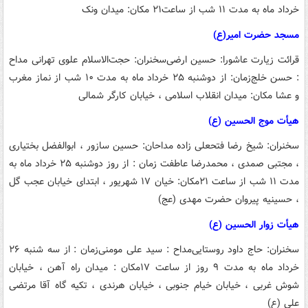
خرداد ماه به مدت ۱۱ شب از ساعت۲۱
مکان: میدان ونک
مسجد حضرت امیر(ع)
قرائت زیارت عاشورا: حسین ارضی
سخنران: حجت‌الاسلام علوی تهرانی
مداح
: حسن خلج
زمان: از دوشنبه ۲۵ خرداد ماه به مدت ۱۰ شب از نماز مغرب
و عشا
مکان: میدان انقلاب اسلامی ، خیابان کارگر شمالی
هیأت موج الحسین (ع)
سخنران: شیخ رضا فتحعلی زاده
مداحان: حسین سازور ، ابوالفضل بختیاری
، مجتبی صمدی ، محمدرضا عاطفت
زمان : از روز دوشنبه ۲۵ خرداد ماه به
مدت ۱۱ شب از ساعت ۲۱
مکان: خیان ۱۷ شهریور ، ابتدای خیابان عجب گل
، حسینیه پیروان حضرت مهدی (عج)
هیأت زوار الحسین (ع)
سخنران: حاج داود روستایی
مداح : سید علی مومنی
زمان : از سه شنبه ۲۶
خرداد ماه به مدت ۹ روز از ساعت ۱۷
مکان : میدان راه آهن ، خیابان
شوش غربی ، خیابان خیام جنوبی ، خیابان هرندی ، تکیه گاه آقا مرتضی
علی (ع)