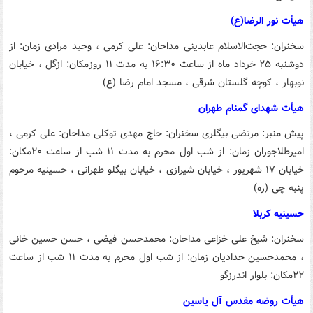
هیأت نور الرضا(ع)
سخنران: حجت‌الاسلام عابدینی
مداحان: علی کرمی ، وحید مرادی
زمان: از
دوشنبه ۲۵ خرداد ماه از ساعت ۱۶:۳۰ به مدت ۱۱ روز
مکان: ازگل ، خیابان
نوبهار ، کوچه گلستان شرقی ، مسجد امام رضا (ع)
هیأت شهدای گمنام طهران
پیش منبر: مرتضی بیگلری
سخنران: حاج مهدی توکلی
مداحان: علی کرمی ،
امیرطلاجوران
زمان: از شب اول محرم به مدت ۱۱ شب از ساعت ۲۰
مکان:
خیابان ۱۷ شهریور ، خیابان شیرازی ، خیابان بیگلو طهرانی ، حسینیه مرحوم
پنبه چی (ره)
حسینیه کربلا
سخنران: شیخ علی خزاعی
مداحان: محمدحسن فیضی ، حسن حسین خانی
، محمدحسین حدادیان
زمان: از شب اول محرم به مدت ۱۱ شب از ساعت
۲۲
مکان: بلوار اندرزگو
هیأت روضه مقدس آل یاسین