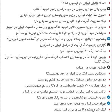
تعداد زائران ایرانی در اربعین ۱۴۰۵
رجزخوانی مهدی رسولی در خونخواهی رهبر شهید انقلاب
تعویق مذاکرات لبنان و رژیم صهیونیستی در پی تنش میان طرفین
نهاد مدیریت آبراه خلیج فارس مسیر جدیدی معرفی کرد
سردار عظمایی؛ همرزم دلاور شهید تنگسیری و پاسدار حاکمیت ایران بر هرمز
سرلشکر عبداللهی؛ از سپاه و ناجا تا ریاست ستاد کل نیروهای مسلح
پشت‌پرده توافق محرمانه ایران و عمان؛ تنگه هرمز در آستانه تغییر تاریخی؟
گزارش یدیعوت آحارانوت از عوامل ایران در اسرائیل
جنگنده میگ-۲۹ اوکراین سقوط کرد
رئیس قوه قضا در پیام‌هایی انتصاب‌ فرماندهان عالی‌رتبه در نیروهای مسلح را
تبریک گفت
طوفان مهیب در امارات
میانگین سنی لیگ برتر ایران در حد بوندسلیگا
دو مهاجم سابق استقلال به تیم جزیره قشم پیوستند
پیکر هزار و ۷۰۰ شهید فلسطینی در گروگان رژیم صهیونیستی
تاکید رسانه اسرائیلی بر قطعی بودن تسلیم ترامپ در برابر ایران
میزان خسارت موشک‌های ایرانی به پایگاه‌های آمریکا
پهپاد جدید ایران به موتور جت مجهز شد
لیگ شروع‌نشده ۴ سرمربی برکنار شدند