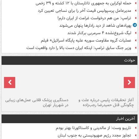
حمله اوکراین به جمهوری تاتارستان با ۱۲ کشته و ۳۹ زخمی
مدیرعامل پرسپولیس قیمت آخر را برای نساجی تعیین کرد
ترامپ: من هم درخواست غرامت از ایران دارم!
پهپادهای شاهد از دید رادارها پنهان می‌شوند
لیگ شروع‌نشده ۴ سرمربی برکنار شدند
عملیات گروه مقاومت سوریه علیه پایگاه اسرائیل+ فیلم
وزیر جنگ سابق ترامپ: اینکه ایران دست بالا را دارد واقعیت است
حوادث
آغاز تحقیقات پلیس درباره علت و
دستگیری پزشک قلابی عمل‌های زیبایی
هش
چگونگی قتل حمیدرضا رجب‌زاده
در شهریار تهران
ها
آخرین اخبار
تاریبو وست: از مالدینی و کاستاکورتا بهتر بودم
تجاوز مجدد رژیم صهیونیستی به جنوب لبنان