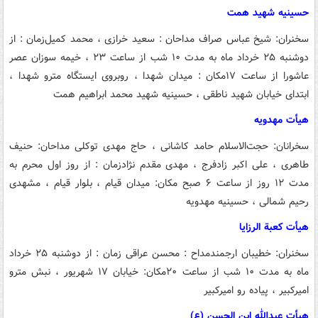
حسینیه شهید همت
سخنران: شیخ عباس صراف
مداحان : سعید خرازی ، محمد کمیل
زمان : از
دوشنبه ۲۵ خرداد ماه به مدت ۱۰ شب از ساعت ۲۳ ، خیمه سوزان عصر
عاشورا از ساعت ۱۷
مکان : میدان شهدا ، روبروی ایستگاه مترو شهدا ،
ابتدای خیابان شهید ناطقی ، حسینیه شهید محمد ابراهیم همت
هیأت مهدویه
سخرانان: حجت‌الاسلام حامد کاشانی ، حاج مهدی توکلی
مداحان: حنیف
طاهری ، علی اکبر زادفرج ، مهدی مقدم نژاد
زمان : از روز اول محرم به
مدت ۱۲ روز از ساعت ۶ صبح
مکان: میدان قیام ، بلوار قیام ، مشهدی
رحیم شمالی ، حسینیه مهدویه
هیأت کعبة الرزایا
سخنران: خطیبان ارجمند
مداح : محسن عراقی
زمان : از دوشنبه ۲۵ خرداد
ماه به مدت ۱۰ شب از ساعت ۲۰
مکان: خیابان ۱۷ شهریور ، نبش مترو
امیرکبیر ، پیاده رو امیرکبیر
هیأت عبدالله ابن الحسن (ع)