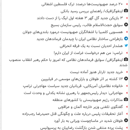
۲۰ درصد صهیونیست‌ها درصدد ترک فلسطین اشغالی
اینفوگرافیک/ راهنمای بررسی رسید بانکی
۳ بازیکن جدید گل گهر ۳ هفته اول لیگ را از دست دادند
سوابق حجت‌الاسلام طائب، رئیس سازمان بسیج
همسویی کلمبیا با اشغالگران صهیونیست درمورد بلندی‌های جولان
بازطراحی ساختار نظامی ایران با چیدمان فرماندهان جدید
هشدار احدیان نسبت به یک فرقه انحرافی
ترامپ: من هم درخواست غرامت از ایران دارم!
اینفوگرافی/ سوابق فرماندهان نظامی که امروز با حکم رهبر انقلاب منصوب
شدند
خرید جدید تارتار هنوز آماده نیست
۱۳ کشته بر اثر طوفان و باران‌های موسمی در فیلیپین
خانواده نظامیان آمریکایی، قربانیان جدید سیاست مهاجرتی ترامپ
مهاجرانی: دیدار رئیس‌جمهور با رهبری نشانه یکدلی و وحدت است
مذاکرات رژیم صهیونیستی با کشورهای منطقه
گفتگوی تلفنی وزیر خارجه آلمان و عراقچی
آغاز تحقیقات پلیس درباره علت و چگونگی قتل حمیدرضا رجب‌زاده
طوفان شدید در ماساچوست ویرانی به بار آورد
پشت پرده منتفی شدن بازگشت رضاییان به پرسپولیس