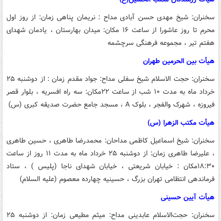
سخنران: شیخ مهدی حسن آبادی
مداح : نریمان پناهی
زمان: از روز اول
محرم تا روز عاشورا از ساعت ۱۶
مکان: میدان بهارستان ، یادمان شهدای
هفتم تیر ، مجموعه فرهنگی سرچشمه
هیأت بین الحرمین طهران
سخنران: حجت الاسلام شیخ سفلی
مداح: جواد مقدم
زمان : از دوشنبه ۲۵
خرداد ماه به مدت ۱۰ شب از ساعت ۲۲
مکان: سه راه افسریه ، بلوار قصر
فیروزه ، شهرک والفجر ، بلوک A ، مسجد جامع حضرت صدیقه کبری (س)
هیأت مکتب الزهرا (س)
سخنران: شیخ اسماعیل کاظمی
مداحان: محمدرضا طاهری ، حسین طاهری
، علیرضا طاهری
زمان: از دوشنبه ۲۵ خرداد ماه به مدت ۱۱ روز از ساعت
۱۸:۳۰
مکان : خیابان شریعتی ، خیابان شهدای ناجا (پلیس ) ، ستاد
فرماندهی انتظامی تهران بزرگ ، حسینیه چهارده معصوم (علیه السلام)
هیأت آیین حسینی
سخنران: حجت‌الاسلام عابدینی
مداح: میثم مطیعی
زمان: از دوشنبه ۲۵