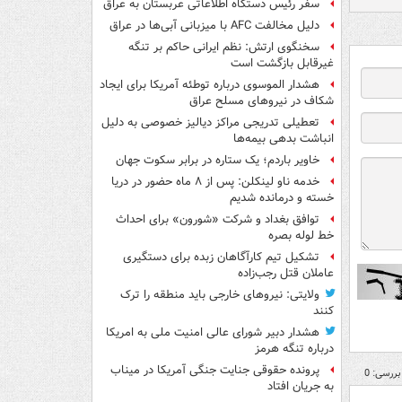
سفر رئیس دستگاه اطلاعاتی عربستان به عراق
دلیل مخالفت AFC با میزبانی آبی‌ها در عراق
سخنگوی ارتش: نظم ایرانی حاکم بر تنگه
غیرقابل بازگشت است
هشدار الموسوی درباره توطئه آمریکا برای ایجاد
شکاف در نیروهای مسلح عراق
تعطیلی تدریجی مراکز دیالیز خصوصی به دلیل
انباشت بدهی بیمه‌ها
خاویر باردم؛ یک ستاره در برابر سکوت جهان
خدمه ناو لینکلن: پس از ۸ ماه حضور در دریا
خسته و درمانده‌ شدیم
توافق بغداد و شرکت «شورون» برای احداث
خط لوله بصره
تشکیل تیم کارآگاهان زبده برای دستگیری
عاملان قتل رجب‌زاده
ولایتی: نیروهای خارجی باید منطقه را ترک
کنند
هشدار دبیر شورای عالی امنیت ملی به امریکا
درباره تنگه هرمز
پرونده حقوقی جنایت جنگی آمریکا در میناب
بررسی: 0
به جریان افتاد