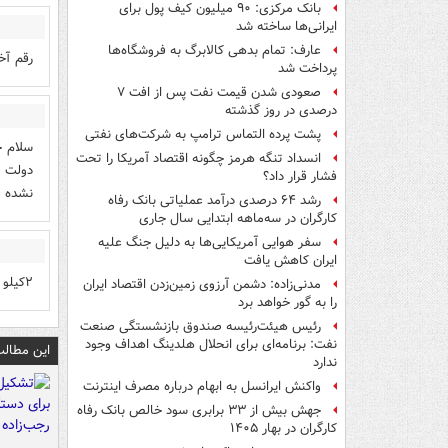
بانک مرکزی: ۹۰ میلیون کیف پول برای
ایرانی‌ها ساخته شد
عارف: تمام بدهی کالابرگ به فروشگاه‌ها
رقم آخر کد ملی ۸ که هنوز
پرداخت شد
صعودی شدن قیمت نفت پس از افت ۷
درصدی در روز گذشته
پشت پرده التماس ترامپ به شرکت‌های نفتی
سلام خ
انسداد تنگه هرمز چگونه اقتصاد آمریکا را تحت
فشار قرار داد؟
نشده
رشد ۶۴ درصدی درآمد عملیاتی بانک رفاه
کارگران در سه‌ماهه ابتدایی سال جاری
سفر هوایی آمریکایی‌ها به دلیل جنگ علیه
ایران کاهش یافت
۲کیلو قند
مدنی‌زاده: دشمن آرزوی زمین‌زدن اقتصاد ایران
را به گور خواهد برد
رئیس هیئت‌رئیسه صندوق بازنشستگی صنعت
نفت: برنامه‌ای برای انحلال هلدینگ اهداف وجود
این مطالب
ندارد
واکنش ایرانسل به ابهام درباره مصرف اینترنت
جهش بیش از ۳۳ برابری سود خالص بانک رفاه
کارگران در بهار ۱۴۰۵