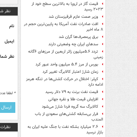
قیمت گاز در اروپا به بالاترین سطح خود از
۲۰۲۳ رسید
نظر شم
وزیر صمت عازم قرقیزستان شد
افت صادرات نفت آمریکا به پایین‌ترین حجم در
نام
۸ ماه اخیر
برق پرمصرف‌ها گران شد
ایمیل
سدهای ایران چه وضعیتی دارند
تردد ۵.۶میلیون زائر اربعین از مرزهای ۶گانه
نظر شما 
زمینی
بورس از مرز ۵.۴ میلیون واحد عبور کرد
زمان شارژ اعتبار کالابرگ تغییر کرد
کپلر: اختلال در حرکت کشتی‌ها در تنگه هرمز
ادامه دارد
قیمت نفت برنت به ۷۹ دلار رسید
*
لطفا عدد م
افزایش قیمت طلا و نقره جهانی
کالابرگ سه گروه فردا شارژ می‌شود
فرار بی‌سابقه کشتی‌های سعودی از باب
المندب
نظرات
۲.۶ میلیارد بشکه نفت با جنگ علیه ایران به
بازار نرسید