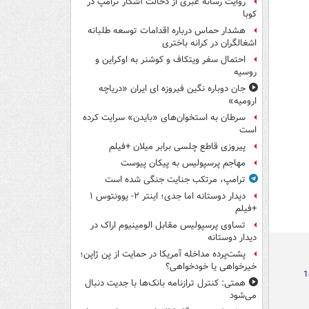
روایت رسانه عبری از دخالت آشکار ترامپ در
کوبا
هشدار حماس درباره اقدامات توسعه طلبانه
اشغالگران در کرانه باختری
احتمال سفر ویتکاف و کوشنر به اوکراین و
روسیه
جان دوباره نگین فیروزه ای ایران «دریاچه
ارومیه»
سرطان به استخوان‌های «بایدن» سرایت کرده
است
پیروزی قاطع چلسی برابر میلان +فیلم
مهاجم پرسپولیس به پیکان پیوست
ترامپ، مرتکب جنایت جنگی شده است
دیدار دوستانه اما جدی؛ اینتر ۲- یوونتوس ۱
+فیلم
تساوی پرسپولیس مقابل الومینیوم اراک در
دیدار دوستانه
پشت‌پرده مداخله آمریکا در حمایت از یِن ژاپن؛
خیرخواهی یا خودخواهی؟
همتی: کنترل ترازنامه بانک‌ها با جدیت دنبال
می‌شود