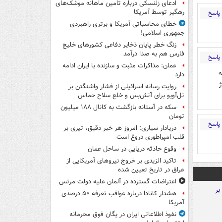
ادعای زلنسکی درباره تامین ماهانه موشک‌های
رهگیر توسط آمریکا
پاسخ
خطای محاسباتی آمریکا و برتری راهبردی
جمهوری اسلامی!
زنگ خطر پایان ذخایر دفاعی کشورهای خلیج
فارس هم به صدا درآمد
پاسخ
عمان: مذاکرات مثبت و سازنده با ایران ادامه
ه
دارد
شارژ
روایت رسانه اسرائیلی از فشار واشنگتن بر
تل‌آویو برای آتش‌بس و خلع سلاح حماس
سکه در آستانه بازگشت به کانال ۱۸۸ میلیون
تومان
پاسخ
دریادار سیاری: امروز هر خبر دقیق، تیری بر
قلب امپراطوری دروغ است
وقوع حادثه دریایی در ساحل عمان
تاکید الزیدی بر خروج نیروهای آمریکایی از
عراق در تاریخ تعیین شده
اعتراضات گسترده در آلمان علیه دولت مرتس
هشدار کانادا درباره عواقب تعرفه ۵۰ درصدی
آمریکا
نفوذ اطلاعاتی ایران در یگان فوق محرمانه