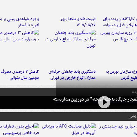
کارآگاهان زبده برای
قیمت طلا و سکه امروز
وجود شواهدی مبنی بر بمب
املان قتل رجب‌زاده
۱۴۰۵/۰۵/۱۷
لامرد با فسفر
لت ۳ روزه سازمان بورس به
دستگیری باند جاعلان حرفه‌ای
کاهش ۳ درصدی مصرف
لیج فارس
مدارک اتباع خارجی در تهران
دومین سال متوالی
ده
 CNG "صحنه" در دوربین مداربسته
رزشی