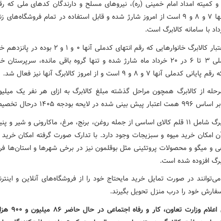
و کمیته امداد امام خمینی (ره)، نیروهای مسلح و دارندگان کدهای ملی که رقم
کدملی آنها ۷ و ۸ و ۹ است از امروز شارژ شده و قابل استفاده در تمام فروشگاه‌های ز
اد با سامانه کالابرگ است.
تاکنون اعتبار کالابرگ خانوارهایی که رقم انتهای کدملی آنها ۰ و ۱ و
کدهای ملی ۳ تا ۶ در ۲۰ خرداد ماه شارژ شده و تنها گروه باقی مانده، سرپرستان 
دملی آنها ۷ و ۸ و ۹ است و از امروز کالابرگ آنها نیز فعال شد.
رحله از کالابرگ همچون مراحل گذشته مبلغ کالابرگ به ازای هر نفر یک میلیو
 شده در لایحه بودجه ۱۴۰۵ درحال تخصیص است.
سبد کالابرگ شامل ۱۱ قلم کالای اساسی از جمله روغن، برنج، مرغ، ماکارونی و شیر و 
ن امکان خرید میوه و سبزیجات وجود دارد. با تدارک صورت گرفته امکان خرید آ
ی و میگو و محصولات پروتئینی مثل بوقلمون نیز در برخی شهرها و استان‌ها فرا
برگ افزوده شده است.
می‌توانند در صورت تمایل خرید مایحتاج خود را از فروشگاه‌های آنلاین و اینترن
فارش خود را درب منزل تحویل بگیرند.
بر اساس اعلام وزارت تعاون، 