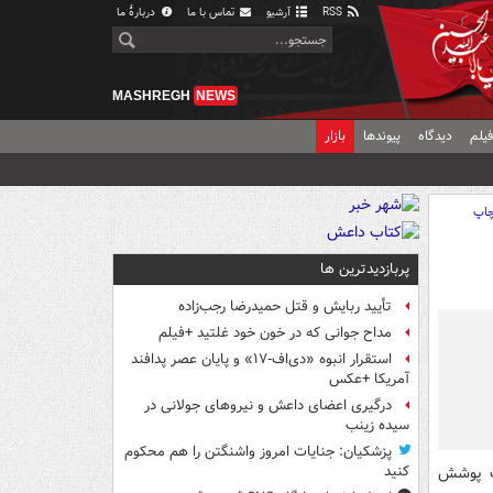
RSS
آرشیو
تماس با ما
دربارهٔ ما
MASHREGH
NEWS
یلم
دیدگاه
پیوندها
بازار
اپ
پربازدیدترین ها
تأیید ربایش و قتل حمیدرضا رجب‌زاده
مداح جوانی که در خون خود غلتید +فیلم
استقرار انبوه «دی‌اف‑۱۷» و پایان عصر پدافند
آمریکا +عکس
درگیری اعضای داعش و نیروهای جولانی در
سیده زینب
پزشکیان: جنایات امروز واشنگتن را هم محکوم
حت پوشش
کنید