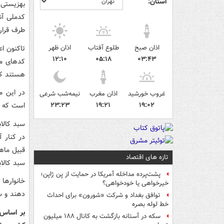
استان:
بهزیستی 
طرف قرارد
اذان صبح
طلوع آفتاب
اذان ظهر
۱۲:۱۰
۰۵:۱۸
۰۳:۴۳
هستند که رقم پایانی ک
در این م
غروب خورشید
اذان مغرب
نیمه‌شب شرعی
۱۹:۰۲
۱۹:۲۱
۲۳:۲۳
است که بر اساس ۹۹۶ همت اعتبار پیش بینی
در کنار آ
قبیل ماه
تازه های اقتصاد
سبد کالا
پشت‌پرده مداخله آمریکا در حمایت از یِن ژاپن؛
خانوارها 
خیرخواهی یا خودخواهی؟
دهند و س
توافق بغداد و شرکت «شورون» برای احداث
خط لوله بصره
سکه در آستانه بازگشت به کانال ۱۸۸ میلیون