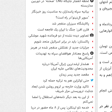
لحظه انفجار جایگاه CNG "صحنه" در دوربین
 انتهای
مداربسته
نجیره‌ای و
بیانیه سپاه پاسداران به مناسبت روز خبرنگار
"سوپر ال‌نینو"در راه است؟
پالایشگاه سیزران منفجر شد
 ۲ بوده در پانزدهم خردادماه و
فارن افرز: جنگ با ایران یک فاجعه است
خانوارهایی
تصاویر دیده‌ نشده از دو فرمانده شهید موشکی
پاکستان: باید در برابر اسرائیل متحد شویم
ن تومان
جزئیات جدید از نفتکش منفجر شده در هرمز
پاسخ معنادار هوافضای سپاه به تهدیدات
آمریکایی‌ها
پنیر است و
هشدار ارشدترین ژنرال آمریکا درباره
بزیان از
محدودیت‌های نظامی علیه ایران
هم و به
مقصد جدید پسر زیدان
حتی اوکراین هم به ترکیه حمله کرد
تاکید وزارت خارجه بر لزوم روشن شدن ابعاد
تی انجام
جنایت تروریستی مزار شریف
از این به بعد دیگر نامه‌های استقلال را امضا
نمی‌کنم
کار و رفاه اجتماعی در حال حاضر ۸۶ میلیون و ۹۰۰ هزار نفر در
خدمه ناو لینکلن: پس از ۸ ماه حضور در دریا