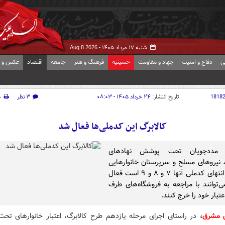
شنبه ۱۷ مرداد ۱۴۰۵ -
Aug 8 2026
ی
دفاع و امنیت
جهاد و مقاومت
حسینیه
فرهنگ و هنر
جامعه
اقتصاد
عکس و ف
1818
تاریخ انتشار:
۲۴ خرداد ۱۴۰۵ - ۰۸:۰۳
۳ نظر
چ
کالابرگ این کدملی‌ها فعال شد
گ مددجویان تحت پوشش نهادهای
 نیروهای مسلح و سرپرستان خانوارهایی
که رقم انتهای کدملی‌ آنها ۷ و ۸ و ۹ است فعال
‌توانند با مراجعه به فروشگاه‌های طرف
اعتبار خود را خرج کنند.
ش مشرق
،
در راستای اجرای مرحله یازدهم طرح کالابرگ، اعتبار خانوارهای ت