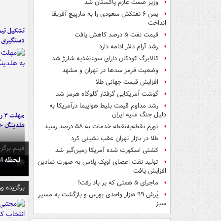
وزیر صمت عازم پاکستان شد
یمن ۶ نفتکش سعودی را به مارپیچ آفریقا
انداخت
تشکیل تیم 
قیمت نفت ۵ درصد کاهش یافت
دستگیری ع
رشد آرام دلار ادامه دارد
کالابرگ کودکان دارای سوءتغذیه شارژ شد
وضعیت قرمز سدها در تهران و مشهد
افزایش قیمت جهانی طلا
گوشت آمریکایی گرفتار گلوگاه هرمز شد
رشد مداوم قیمت بلیط هواپیما درآمریکا به
مه
دلیل جنگ علیه ایران
هلدینگ خ
تورم نقطه‌به‌نقطه خدمات به ۵۸ درصد رسید
طلا در بازار تهران عقب نشینی کرد
فیلم برگزی
کشتی اسکورت شده آمریکا زمین‌گیر شد
لحظه انفجار جایگاه
تولید نفت اعضای اوپک پلاس به صورت نمادین
افزایش یافت
ماجرای ۵ همتی که بر باد رفت!
برگزیده و
پَرش ۹۹ هزار واحدی بورس و بازگشت به مسیر
سبز