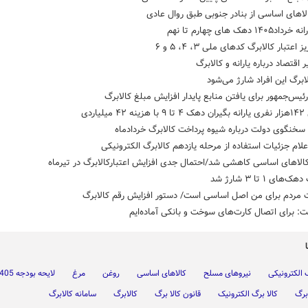
لاهای اساسی از بنادر جنوبی طبق روال عادی
۱۴۰۵ دهک های چهارم تا نهم
ز اعتبار کالابرگ کدهای ملی ۳، ۴، ۵ و ۶
 اقتصاد درباره یارانه و کالابرگ
لابرگ این افراد شارژ می‌شود
ئیس‌جمهور برای یافتن منابع پایدار افزایش مبلغ کالابرگ
یلیاردی
خنگوی دولت درباره شیوه پرداخت کالابرگ خردادماه
علام جزئیات استفاده از مرحله یازدهم کالابرگ الکترونیکی
لاهای اساسی کاهشی شد/احتمال جدی افزایش اعتبارکالابرگ در تیرماه
های ۱ تا ۳ شارژ شد
مردم برای من اصل اساسی است/ دستور افزایش رقم کالابرگ
ت: برای اتصال کارت‌های سوخت و بانکی آماده‌ایم
 الکترونیکی
نیروهای مسلح
کالاهای اساسی
روغن
مرغ
لایحه بودجه 1405
برگ
کالا برگ الکترونیک
قانون کالا برگ
کالابرگ
سامانه کالابرگ