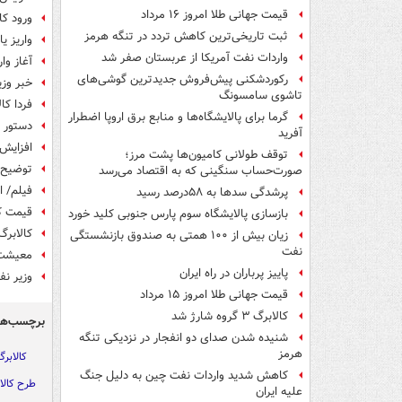
قیمت جهانی طلا امروز ۱۶ مرداد
ورود کا
ثبت تاریخی‌ترین کاهش تردد در تنگه هرمز
واریز یارانه خرداد
واردات نفت آمریکا از عربستان صفر شد
آغاز واری
رکوردشکنی پیش‌فروش جدیدترین گوشی‌های
خبر وزیر
تاشوی سامسونگ
فردا کا
گرما برای پالایشگاه‌ها و منابع برق اروپا اضطرار
دستور ر
آفرید
افزایش ۱۴۲هزار نفری یارانه بگیران دهک ۴ تا ۹ با هزینه ۴۲ م
توقف طولانی کامیون‌ها پشت مرز؛
توضیح س
صورت‌حساب سنگینی که به اقتصاد می‌رسد
فیلم/ ا
پرشدگی سدها به ۵۸درصد رسید
قیمت کا
بازسازی پالایشگاه سوم پارس جنوبی کلید خورد
کالابرگ دهک‌
زیان بیش از ۱۰۰ همتی به صندوق‌ بازنشستگی
نفت
معیشت 
پاییز پرباران در راه ایران
وزیر نف
قیمت جهانی طلا امروز ۱۵ مرداد
کالابرگ ۳ گروه شارژ شد
برچسب‌ها
شنیده شدن صدای دو انفجار در نزدیکی تنگه
هرمز
کالابرگ
کاهش شدید واردات نفت چین به دلیل جنگ
طرح کالا
علیه ایران