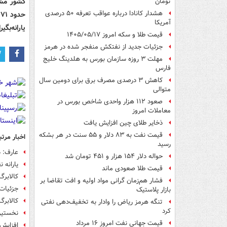
کشور مشم
تومان
هشدار کانادا درباره عواقب تعرفه ۵۰ درصدی
آمریکا
یارانه‌بگی
قیمت طلا و سکه امروز ۱۴۰۵/۰۵/۱۷
جزئیات جدید از نفتکش منفجر شده در هرمز
مهلت ۳ روزه سازمان بورس به هلدینگ خلیج
فارس
کاهش ۳ درصدی مصرف برق برای دومین سال
متوالی
صعود ۱۱۲ هزار واحدی شاخص بورس در
معاملات امروز
ذخایر طلای چین افزایش یافت
قیمت نفت به ۸۳ دلار و ۵۵ سنت در هر بشکه
اخبار مرتب
رسید
عارف: د
حواله دلار ۱۵۴ هزار و ۴۵۱ تومان شد
یارانه 
قیمت طلا صعودی ماند
کالابرگ کد م
فشار هم‌زمان گرانی مواد اولیه و افت تقاضا بر
جزئیات 
بازار پلاستیک
کالابرگ کد مل
تنگه هرمز ریاض را وادار به تخفیف‌دهی نفتی
کرد
نخستین
قیمت جهانی نفت امروز ۱۶ مرداد
افزایش 