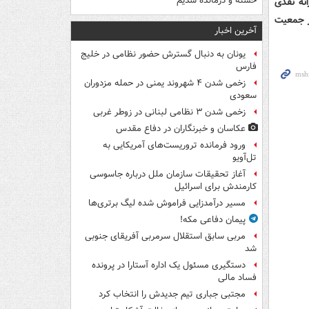
خسته و درمانده‌ شدیم
نه نقدی
میلیون نفر بیشتر از جمعیت
آخرین اخبار
یونان به دنبال گسترش حضور نظامی در خلیج
فارس
زخمی شدن ۴ شهروند یمنی در حمله مزدوران
سعودی
زخمی شدن ۳ نظامی لبنانی در زوطر غربی
عکاسان و خبرنگاران در دفاع مقدس
ورود فرمانده تروریست‌های آمریکایی به
تل‌آویو
آغاز تحقیقات سازمان ملل درباره جاسوسی
کارمندش برای اسرائیل
مسیر درآمدزایی فراموش شده لیگ برتری‌ها
پیمان دفاعی مکه!
مربی سابق استقلال سرمربی آفریقای جنوبی
شد
دستگیری مسئول یک اداره آستارا در پرونده
فساد مالی
مجتبی جباری تیم جدیدش را انتخاب کرد