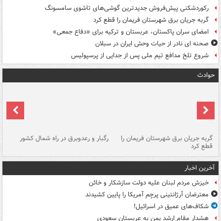
رکوردشکنی پیش‌فروش جدیدترین گوشی‌های تاشوی سامسونگ
گربه جریان برق شهرستان فریمان را قطع کرد
امضای سران پاکستان، عربستان و ترکیه برای «دفاع جمعی»
صحنه ای نادر از حیات وحش ایران در سبلان
شروع تلخ مدافع تیم ملی پس از جدایی از پرسپولیس
حوادث
گربه جریان برق شهرستان فریمان را
رگبار و رعدوبرق در راه شمال کشور
قطع کرد
گذ
آخرین اخبار
خیزش مردم لبنان علیه دولت سازشکار و خائن
معترضان آرژانتینی پرچم آمریکا را پایین کشیدند
شکاف‌های عمیق در اسرائیل!
هشدار مقام ارشد یمن به عربستان سعودی