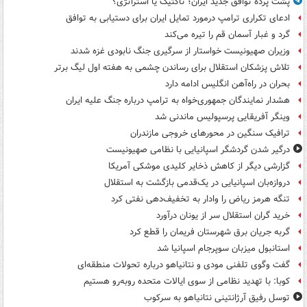
پشت پرده توافق جدید ایران؛ تاکتیک یا استراتژی؟
ادعای تکراری ترامپ درمورد تمایل ایران برای دستیابی به توافق
گرد و غبار آسمان قم را تیره می‌کند
وزیران صهیونیست خواستار از سرگیری جنگ نابودی غزه شدند
تلاش پزشکان استقلال برای رساندن چشمی به هفته اول لیگ برتر
بحران در راه‌آهن انگلیس ادامه دارد
هشدار نمایندگان جمهوری‌خواه به ترامپ درباره جنگ علیه ایران
وینگر آفریقایی پرسپولیس ماندنی شد
ترافیک سنگین در محورهای خروجی مازندران
درگیر شدن گردشگر اسپانیایی با نظامی صهیونیست
گزارشی دیگر از کاهش ذخایر کلیدی موشکی آمریکا
دروازه‌بان اسپانیایی در یک‌قدمی بازگشت به استقلال
تنگه هرمز ریاض را وادار به تخفیف‌دهی نفتی کرد
خرید گران استقلال سر از یونان درآورد
گربه جریان برق شهرستان فریمان را قطع کرد
استانبول میزبان سوپرجام اسپانیا شد
گفت وگوی تلفنی مودی و نتانیاهو درباره تحولات منطقه‌ای
کوبا: با تهدید نظامی از سوی ایالات متحده روبه‌رو هستیم
توسل رفیق آرژانتینی نتانیاهو به سرکوب