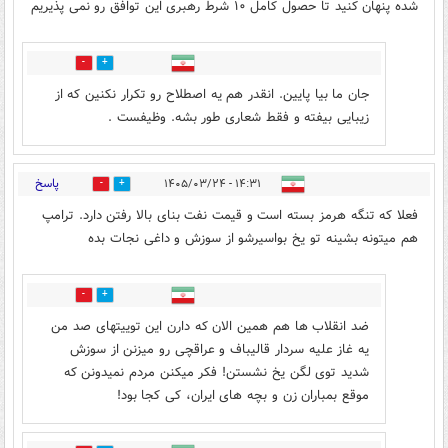
شده پنهان کنید تا حصول کامل ۱۰ شرط رهبری این توافق رو نمی پذیریم
0
0
جان ما بیا پایین. انقدر هم یه اصطلاح رو تکرار نکنین که از
زیبایی بیفته و فقط شعاری طور بشه. وظیفست‌ .
پاسخ
۱۴:۳۱ - ۱۴۰۵/۰۳/۲۴
4
4
فعلا که تنگه هرمز بسته است و قیمت نفت بنای بالا رفتن دارد. ترامپ
هم میتونه بشینه تو یخ بواسیرشو از سوزش و داغی نجات بده
1
0
ضد انقلاب ها هم همین الان که دارن این توییتهای صد من
یه غاز علیه سردار قالیباف و عراقچی رو میزنن از سوزش
شدید توی لگن یخ نشستن! فکر میکنن مردم نمیدونن که
موقع بمباران زن و بچه های ایران، کی کجا بود!