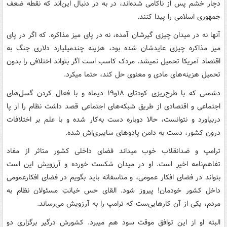
دچار خشم پس از ناکامی شده‌اند، در به در دنبال این‌اند که نقطه ضعف
جمهوری اسلامی را پیدا کنند.
آنها نه در میدان چیزی گیرشان آمده، نه در پای میز مذاکره. که اگر در پای
میز مذاکره چیزی عایدشان شده بود، هزینه چندمیلیارد دلاری جنگ به
اقتصاد آمریکا تحمیل نمیشد. مردک کاسب است اگر بتواند اختلافی را بدون
تحمیل هزینه‌های مادی و معنوی حل کند، حتما میکرد.
دشمنی که با طرح‌ریزی کودتای ۱۸و۱۹ دیماه و با فعال کردن گسل‌های
اجتماعی و اقتصادی از طریق شبکه‌های اجتماعی قصد داشت نظام را از پا
دربیاورد و نتوانست، حالا دوباره دست به‌کار شده و با علم بر اختلافات
درون کشور، دست به دامن پادوهای سایبری‌اش شده.
ترامپ و ضدانقلاب خوب میداند فضای داخلی کشور متاثر از مفاد
تفاهم‌نامه اخیر است. او در میدان شکست خورده و آرزویش این است
بتواند در فضای افکار عمومی، و متاسفانه باید بگویم در فضای افکارعمومی
داخل کشور خودمان! پیروز شود. القای حس خیانتِ مسئولان نظام به
مردم، یکی از آن کارهایی‌ست که ترامپ را به آرزویش می‌رساند.
البته او از این توافق موقت سود هم میبرد. کشورش درگیر برگزاری دو