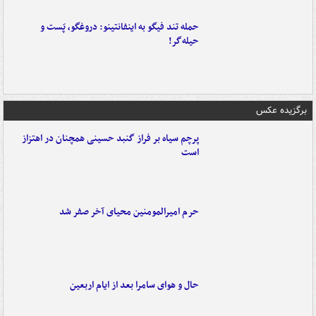
حمله تند فیگو به اینفانتینو: دروغگو، پَست‌ و
حیله‌گر!
برگزیده عکس
پرچم سیاه بر فراز گنبد حسینی همچنان در اهتزاز
است
حرم امیرالمومنین محیای آخر صفر شد
حال و هوای سامرا بعد از ایام اربعین