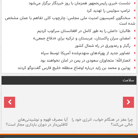
نشست خبری رئیس‌جمهور همزمان با روز خبرنگار برگزار می‌شود
ترامپ سوئیس را تهدید کرد
سخنگوی کمیسیون امنیت ملی مجلس: چارچوب کلی تفاهم با عمان مشخص
شده است
طالبان: داعش را به طور کامل در افغانستان سرکوب کردیم
امضای سران پاکستان، عربستان و ترکیه برای «دفاع جمعی»
رگبار و رعدوبرق در راه شمال کشور
تصاویر جدید از پهپادهای منهدم‌شده آمریکا توسط سپاه
انصارالله: متجاوزان سعودی در یمن در امان نخواهند بود
پوتین و محمد بن زاید درباره اوضاع منطقه خلیج فارس گفت‌وگو کردند
سلامت
ت
چرا مغز در هنگام خواب، انرژی خود را
آیا مصرف قهوه و نوشیدنی‌های
چر
خالی می‌کند؟
کافئین‌دار در دوران بارداری مجاز است؟
می