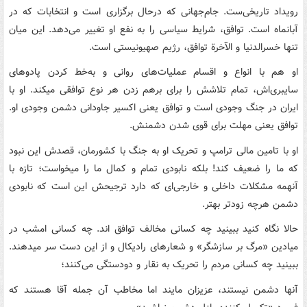
رویداد تاریخی‌ست. جام‌جهانی که درحال برگزاری است و انتخابات که در
آبانماه است. توافق، شرایط سیاسی را به نفع او تغییر می‌دهد. این میان
تنها خسرالدنیا و الآخرة توافق، رژیم صهیونیستی است.
او هم با انواع و اقسام عملیات‌های روانی و به‌خط کردن پادوهای
سایبری‌اش، تمام تلاشش را برای برهم زدن هر نوع توافقی میکند. او با
ایران در جنگ وجودی است و توافق یعنی اکسیر جاودانی دشمن وجودی او.
توافق یعنی مهلت برای قوی شدن دشمنش.
او با تامین مالی ترامپ و تحریک او به جنگ با کشورمان، قصدش این نبود
که ما را ضعیف کند! بلکه نابودی تمام و کمال ما را میخواست؛ تازه با
آنهمه مشکلات داخلی و خارجی‌ای که دارد ترجیحش این است که نابودی
دشمن هرچه زودتر بهتر.
حالا نگاه کنید ببینید چه کسانی مخالف توافق اند. چه کسانی امشب در
میادین «مرگ بر سازشگر» و شعارهای رادیکال و از این دست سر میدهند.
ببینید چه کسانی مردم را تحریک به نقار و دودستگی می‌کنند؛
آنها دشمن نیستند، عزیزان مایند اما مخاطب آن جمله آقا هستند که