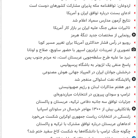
اردوغان: توافقنامه مکه پذیرای مشارکت کشورهای دوست است
ادعای بسنت درباره توافق ایران و آمریکا
نتایج آزمون مدارس سمپاد اعلام شد
تاثیرات منفی جنگ علیه ایران بر بازار کار آمریکا
رونمایی از مختصات جدید تنگۀ هرمز
روبیو در رأس فشار حداکثری آمریکا برای تغییر مسیر کوبا
تصویری از تمرینات ترابزون اسپور با حضور ساویچ، صلاح و اونانا
نبرد ما علیه طرح سلطه‌جویی عربستان است، نه مردم جنوب یمن
پاسخ منفی یک لژیونر به باشگاه پرسپولیس
درخشش جوانان ایران در المپیاد جهانی هوش مصنوعی
پالایشگاه نفت اسلواکی منفجر شد
دور هفتم مذاکرات لبنان و رژیم صهیونیستی
ترامپ و سودای پیروزی در انتخابات میان‌دوره‌ای
جزئیات توافق سه جانبه دفاعی ترکیه، عربستان و پاکستان
بلاتکلیفی بیش از ۱۳۰۰ مهاجر خردسال در سئوتای اسپانیا
زلنسکی در انتخابات ریاست جمهوری اوکراین شکست می‌خورد
ادعاهای عربستان درباره توافق مشترک با ترکیه و پاکستان
چگونه جنگ ترامپ با دانشگاه‌ها به شکست کاخ سفید ختم شد؟