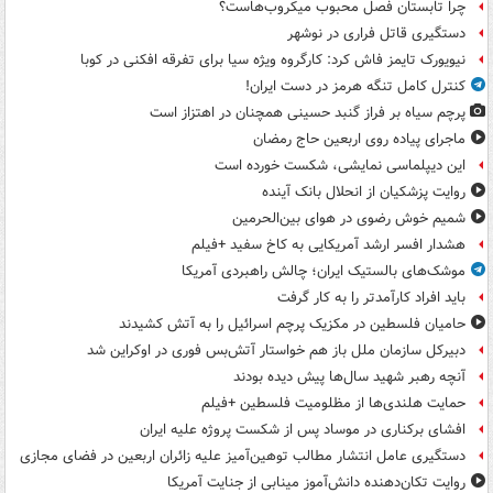
چرا تابستان فصل محبوب میکروب‌هاست؟
دستگیری قاتل فراری در نوشهر
نیویورک تایمز فاش کرد: کارگروه ویژه سیا برای تفرقه افکنی در کوبا
کنترل کامل تنگه هرمز در دست ایران!
پرچم سیاه بر فراز گنبد حسینی همچنان در اهتزاز است
ماجرای پیاده روی اربعین حاج رمضان
این دیپلماسی نمایشی، شکست خورده است
روایت پزشکیان از انحلال بانک آینده
شمیم خوش رضوی در هوای بین‌الحرمین
هشدار افسر ارشد آمریکایی به کاخ سفید +فیلم
موشک‌های بالستیک ایران؛ چالش راهبردی آمریکا
باید افراد کارآمدتر را به کار گرفت
حامیان فلسطین در مکزیک پرچم اسرائیل را به آتش کشیدند
دبیرکل سازمان ملل باز هم خواستار آتش‌بس فوری در اوکراین شد
آنچه رهبر شهید سال‌ها پیش دیده بودند
حمایت هلندی‌ها از مظلومیت فلسطین +فیلم
افشای برکناری در موساد پس از شکست پروژه علیه ایران
دستگیری عامل انتشار مطالب توهین‌آمیز علیه زائران اربعین در فضای مجازی
روایت تکان‌دهنده دانش‌آموز مینابی از جنایت آمریکا