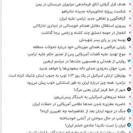
هدف قرار گرفتن اتاق‌ فرماندهی مزدوران عربستان در یمن
شکست پروژه «خاورمیانه جدید» نتانیاهو
گزافه‌گویی و لفاظی جدید ترامپ علیه ایران
پیروزی استقلال مقابل همنام خوزستانی در دیداری تدارکاتی
انفجار در حومه دمشق چند کشته و زخمی برجا گذاشت
بوسه‌ پدر بر پای پسر شهیدش
رایزنی عراقچی و همتای موریتانی خود درباره تحولات منطقه
موج تهدید علیه قضات آمریکایی پس از صدور حکم علیه ترامپ
روایتی از همدلی و همسویی ملت‌ها در مراسم اربعین
یمن: جهان به‌زودی صدای ناله سعودی‌ها را خواهد شنید
یونیفل: ارتش اسرائیل در یک روز ۱۱۳ توپ به جنوب لبنان شلیک کرده است
ترامپ: همه چیز درباره ایران به طور استثنایی خوب پیش می‌رود
عبور از خط قرمز ایران یعنی مرگ!
حمله نیروهای اسرائیلی به خبرنگار پرس‌تی‌وی
«ضربه مغزی» شدن صدها نظامی آمریکایی در حملات ایران
جنگ در جبهه لبنان بعد از تفاهم‌نامه چه تغییری کرده؟
ترامپ در حال سوختن در آتشی خودساخته
ایران را تست نکنید! جاده‌ی خشم ایران!
واکنش سفارت ایران به بیانیه مغرضانه نمایندگان پارلمان اتریش