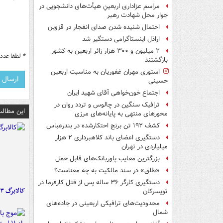
مراسم عزاداری اربعینِ هیأت‌های دانشجویی در
جوار محل شهادت رهبر
احتمال شنیده شدن صدای انفجار در قزوین
اراذل اینستاگرامی دستگیر شد
۲ میلیون و ۳۰۰ هزار زائر اربعین به کشور
*
لطفا عدد م
بازگشتند
استوری مهران غفوریان به مناسبت اربعین
حسینی
اجتماع خون‌خواهی آقای شهید ایران
ترافیک سنگین در چالوس و تردد روان در
این مطالب
محورهای منتهی به پایانه‌های مرزی
کشف ۱۹۲ تن برنج احتکارشده در بندرعباس
دستگیری اعضای باند کلاهبرداری ۲ هزار
میلیاردی در تهران
بزرگترین معایب پاوربانک‌های قابل حمل
«طلق» در سند مالکیت به چه معناست؟
دستگیری کارگر ۳۶ ساله پس از قتل کارفرما در
کالابرگ ۳ گروه شارژ شد
تویسرکان
محدودیت‌های ترافیکی اربعینی در جاده‌های
شمال‌