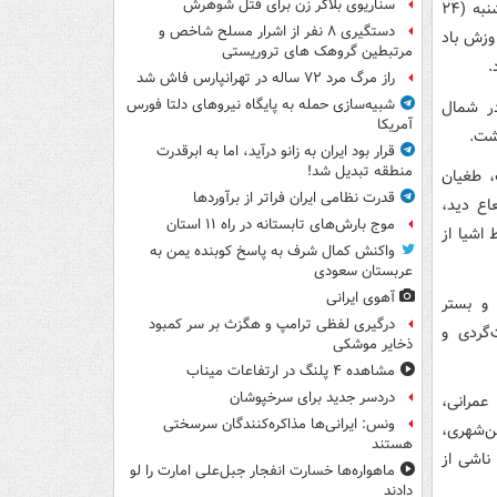
سناریوی بلاگر زن برای قتل شوهرش
سامانه بارشی در سه استان کشور خبر داد و اعلام کرد: بر اساس این هشدار، روز یکشنبه (۲۴
دستگیری ۸ نفر از اشرار مسلح شاخص و
 وزش باد
مرتبطین گروهک های تروریستی
.
راز مرگ مرد ۷۲ ساله در تهرانپارس فاش شد
شبیه‌سازی حمله به پایگاه نیروهای دلتا فورس
 دوشنبه (۲۵ خرداد) نیز در شمال
آمریکا
شت.
قرار بود ایران به زانو درآید، اما به ابرقدرت
منطقه تبدیل شد!
، طغیان
قدرت نظامی ایران فراتر از برآوردها
اع دید،
موج بارش‌های تابستانه در راه ۱۱ استان
اشیا از
واکنش کمال شرف به پاسخ کوبنده یمن به
عربستان سعودی
آهوی ایرانی
 و بستر
درگیری لفظی ترامپ و هگزث بر سر کمبود
‌گردی و
ذخایر موشکی
مشاهده ۴ پلنگ در ارتفاعات میناب
دردسر جدید برای سرخپوشان
عمرانی،
ونس: ایرانی‌ها مذاکره‌کنندگان سرسختی
ن‌شهری،
هستند
 ناشی از
ماهواره‌ها خسارت انفجار جبل‌علی امارت را لو
دادند