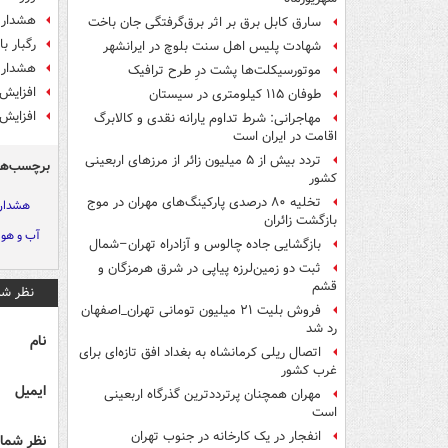
هشدار تش
سارق کابل برق بر اثر برق‌گرفتگی جان باخت
رگبار ب
شهادت پلیس اهل سنت بلوچ در ایرانشهر
هشدار ور
موتورسیکلت‌ها پشت درِ طرح ترافیک
افزایش 
طوفان ۱۱۵ کیلومتری در سیستان
افزایش د
مهاجرانی: شرط تداوم یارانه نقدی و کالابرگ
اقامت در ایران است
تردد بیش از ۵ میلیون زائر از مرزهای اربعینی
برچسب‌ها
کشور
تخلیه ۸۰ درصدی پارکینگ‌های مهران در موج
هشدار
بازگشت زائران
آب و هوا
بازگشایی جاده چالوس و آزادراه تهران–شمال
ثبت دو زمین‌لرزه پیاپی در شرق هرمزگان و
قشم
نظر شم
فروش بلیت ۲۱ میلیون تومانی تهران_اصفهان
رد شد
نام
اتصال ریلی کرمانشاه به بغداد افق تازه‌ای برای
غرب کشور
ایمیل
مهران همچنان پرترددترین گذرگاه اربعینی
است
انفجار در یک کارخانه در جنوب تهران
نظر شما 