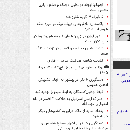
آجورلو: ایجاد دوقطبی «جنگ و صلح‌» بازی
دشمن است
کالابرگ ۳ گروه شارژ شد
پاکستان: تلاش‌های دیپلماتیک در مورد تنگه
هرمز ادامه دارد
سفیر ایران در ژاپن: همان فاجعه هیروشیما در
حال تکرار است
شنیده شدن صدای دو انفجار در نزدیکی تنگه
هرمز
تکذیب شایعه معافیت سربازان فراری
روزنامه‌های ورزشی امروز پنج‌شنبه ۱۵ مرداد
۱۴۰۵
دستگیری ۶ نفر در بهشهر به اتهام تشویش
اذهان عمومی
فیفا توهین‌کنندگان به اینفانتینو را تهدید کرد
اعتراف ارتش اسرائیل به هلاکت ۲ افسر در تله
انفجاری حزب‌الله
شهر به اتهام
بغداد: نباید از خاک عراق به کشورهای دیگر
حمله شود
دستگیری ۸ نفر از اشرار مسلح شاخص و
مرتبطین گروهک های تروریستی