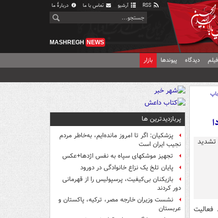
RSS
آرشیو
تماس با ما
دربارهٔ ما
MASHREGH
NEWS
یلم
دیدگاه
پیوندها
بازار
اپ
پربازدیدترین ها
پزشکیان: اگر تا امروز مانده‌ایم، به‌خاطر مردم
نجیب ایران است
تجهیز موشکهای سپاه به نفس اژدها+عکس
پایان تلخ یک نزاع خانوادگی در دورود
بازیکنان بی‌کیفیت، پرسپولیس را از قهرمانی
دور کردند
نشست وزیران خارجه مصر، ترکیه، پاکستان و
فعالیت
عربستان