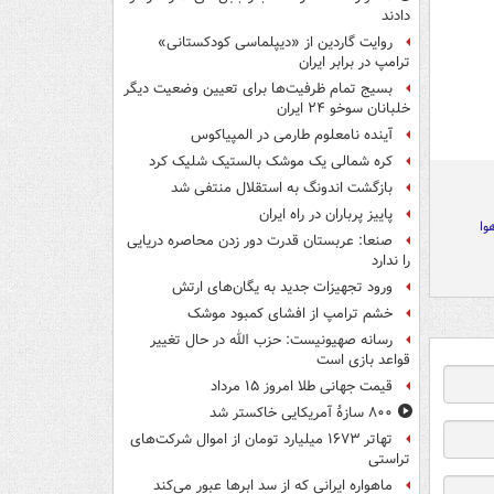
دادند
روایت گاردین از «دیپلماسی کودکستانی»
ترامپ در برابر ایران
بسیج تمام ظرفیت‌ها برای تعیین وضعیت دیگر
خلبانان سوخو ۲۴ ایران
آینده نامعلوم طارمی در المپیاکوس
کره شمالی یک موشک بالستیک شلیک کرد
بازگشت اندونگ به استقلال منتفی شد
پاییز پرباران در راه ایران
وا
صنعا: عربستان قدرت دور زدن محاصره دریایی
را ندارد
ورود تجهیزات جدید به یگان‌های ارتش
خشم ترامپ از افشای کمبود موشک
رسانه صهیونیست: حزب الله در حال تغییر
قواعد بازی است
قیمت جهانی طلا امروز ۱۵ مرداد
۸۰۰ سازۀ آمریکایی خاکستر شد
تهاتر ۱۶۷۳ میلیارد تومان از اموال شرکت‌های
تراستی
ماهواره ایرانی که از سد ابرها عبور می‌کند