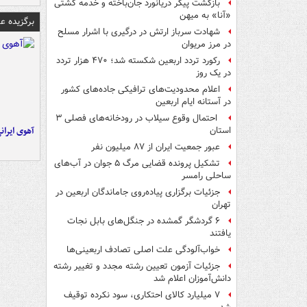
بازگشت پیکر دریانورد جان‌باخته و خدمه کشتی
«آنا» به میهن
برگزیده 
شهادت سرباز ارتش در درگیری با اشرار مسلح
در مرز مریوان
رکورد تردد اربعین شکسته شد؛ ۴۷۰ هزار تردد
در یک روز
اعلام محدودیت‌های ترافیکی جاده‌های کشور
در آستانه ایام اربعین
احتمال وقوع سیلاب در رودخانه‌های فصلی ۳
آهوی ایران
استان
عبور جمعیت ایران از ۸۷ میلیون نفر
تشکیل پرونده قضایی مرگ ۵ جوان در آب‌های
ساحلی رامسر
جزئیات برگزاری پیاده‌روی جاماندگان اربعین در
تهران
۶ گردشگر گمشده در جنگل‌های بابل نجات
یافتند
خواب‌آلودگی علت اصلی تصادف اربعینی‌ها
جزئیات آزمون تعیین رشته مجدد و تغییر رشته
دانش‌آموزان اعلام شد
۷ میلیارد کالای احتکاری، سود نکرده توقیف