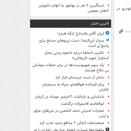
دستگیری ۶ نفر در بهشهر به اتهام تشویش
ودرو در
اذهان عمومی
آخرین اخبار
ایران آقای بلامنازع تنگه هرمز!
سردار ابن‌الرضا: دست نیروهای مسلح برای
پاسخ پُر است
تکذیب ادعاها درباره «نحوه ردزنی محل
استقرار شهید لاریجانی»
یک‌ سوم صهیونیست‌ها در برابر حملات موشکی
بی دفاع هستند
دشان از دست عربستان فرار کرد
پیام فرمانده هوافضای سپاه به بسیجیان
کاشان
شناسایی و بازداشت ۲۱مزدور موساد در کرمان
ابوالقاسم قاسم‌زاده درگذشت
عملیات امنیتی حشد الشعبی در مرزهای عراق
و اردن
صنعت‌نفت آبادان ۲ مدافع جدید جذب کرد
ماهواره‌ها خسارت انفجار جبل‌علی امارت را لو