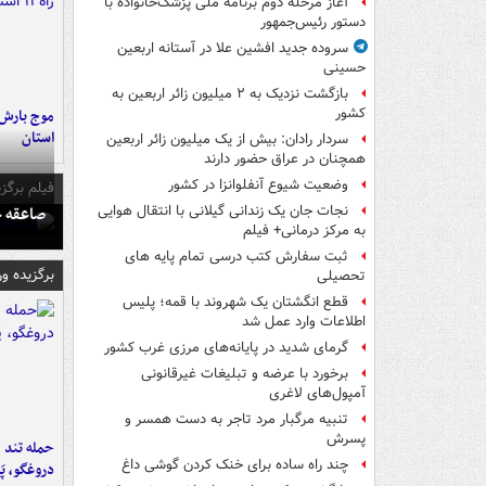
آغاز مرحله دوم برنامه ملی پزشک‌خانواده با
دستور رئیس‌جمهور
سروده جدید افشین علا در آستانه اربعین
حسینی
بازگشت نزدیک به ۲ میلیون زائر اربعین به
کشور
استان
سردار رادان: بیش از یک میلیون زائر اربعین
همچنان در عراق حضور دارند
وضعیت شیوع آنفلوانزا در کشور
فیلم برگزی
صاعقه ج
نجات جان یک زندانی گیلانی با انتقال هوایی
به مرکز درمانی+ فیلم
ثبت سفارش کتب درسی تمام پایه های
برگزیده و
تحصیلی
قطع انگشتان یک شهروند با قمه؛ پلیس
اطلاعات وارد عمل شد
گرمای شدید در پایانه‌های مرزی غرب کشور
برخورد با عرضه و تبلیغات غیرقانونی
آمپول‌های لاغری
تنبیه مرگبار مرد تاجر به دست همسر و
پسرش
حمله تند ف
چند راه‌ ساده برای خنک کردن گوشی داغ
دروغگو، پَ