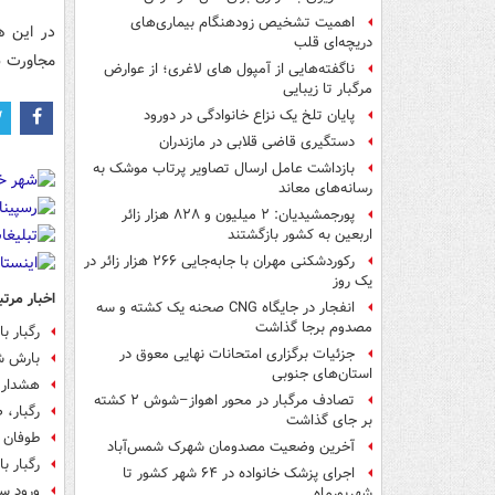
اهمیت تشخیص زودهنگام بیماری‌های
در این ه
دریچه‌ای قلب
مجاورت س
ناگفته‌هایی از آمپول های لاغری؛ از عوارض
مرگبار تا زیبایی
پایان تلخ یک نزاع خانوادگی در دورود
دستگیری قاضی قلابی در مازندران
بازداشت عامل ارسال تصاویر پرتاب موشک به
رسانه‌های معاند
پورجمشیدیان: ۲ میلیون و ۸۲۸ هزار زائر
اربعین به کشور بازگشتند
رکوردشکنی مهران با جابه‌جایی ۲۶۶ هزار زائر در
یک روز
اخبار مرتب
انفجار در جایگاه CNG صحنه یک کشته و سه
مصدوم برجا گذاشت
رگبار 
جزئیات برگزاری امتحانات نهایی معوق در
بارش شدید
استان‌های جنوبی
هشدار ب
تصادف مرگبار در محور اهواز–شوش ۲ کشته
رگبار،
بر جای گذاشت
طوفان و
آخرین وضعیت مصدومان شهرک شمس‌آباد
رگبار باران در ۸ است
اجرای پزشک خانواده در ۶۴ شهر کشور تا
ورود سا
شهریورماه