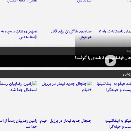
موج بارش‌های تابستانه در راه ۱۱
سناریوی بلاگر زن برای قتل
تجهیز موشکهای سپاه به 
شوهرش
اژدها+عکس
ده
ان فوتبالیست تایلندی را گرفت!
رزشی
یگو به اینفانتینو:
جنجال جدید نیمار در برزیل +فیلم
رامین رضاییان رسماً از اس
ست‌ و حیله‌گر!
جدا شد