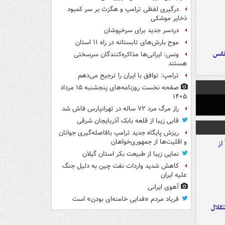
درگیری لفظی ترامپ و هگزث بر سر کمبود
ذخایر موشکی
دردسر جدید برای سرخپوشان
موج بارش‌های تابستانه در راه ۱۱ استان
نفس
ونس: ایرانی‌ها مذاکره‌کنندگان سرسختی
هستند
ترامپ: توافق با ایران را ترجیح می‌دهم
صفحه نخست روزنامه‌های پنجشنبه ۱۵ مرداد
۱۴۰۵
راز مرگ مرد ۷۲ ساله در تهرانپارس فاش شد
قابی زیبا از قلعه بابک آذربایجان شرقی
ریزش پایگاه جدید ترامپ بافاصله‌گیری جوانان
و اقلیت‌ها از جمهوری‌خواهان
نمایی زیبا از طبیعت بکر استان گیلان
کاهش شدید واردات نفت چین به دلیل جنگ
علیه ایران
آهوی ایرانی
فریاد مردم «فدایی خامنه‌ای بودن» است
تقلال