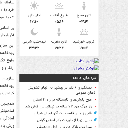
خرداد) در
اذان صبح
طلوع آفتاب
اذان ظهر
شدید موق
۱۲:۱۰
۰۵:۱۶
۰۳:۴۱
آذربایجا
غروب خورشید
اذان مغرب
نیمه‌شب شرعی
این سازم
۲۳:۲۲
۱۹:۲۴
۱۹:۰۴
رودخانه‌
وقوع تگر
ارتفاع و
تازه های جامعه
سازمان ه
رودخانه‌
دستگیری ۶ نفر در بهشهر به اتهام تشویش
کوهنوردی
اذهان عمومی
موج بارش‌های تابستانه در راه ۱۱ استان
همچنین آ
راز مرگ مرد ۷۲ ساله در تهرانپارس فاش شد
آماده‌با
قابی زیبا از قلعه بابک آذربایجان شرقی
آمادگی شه
نمایی زیبا از طبیعت بکر استان گیلان
وزش باد 
سناریوی بلاگر زن برای قتل شوهرش