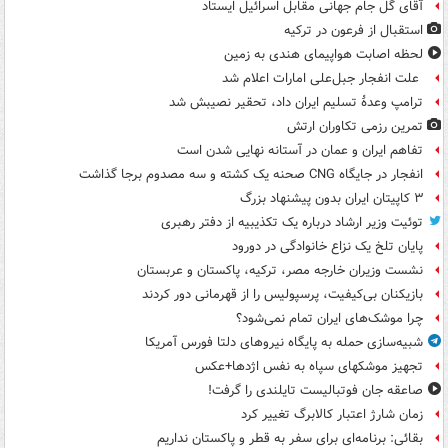
آقای گل جام جهانی مقابل اسرائیل ایستاد
استقبال از فرعون در ترکیه
لحظه اصابت هواپیمای هندی به زمین
علت انفجار جبل‌علی امارات اعلام شد
ترامپ وعدۀ تسلیم ایران داد، تحقیر نصیبش شد
تمرین رزمی تکاوران ارتش
تفاهم ایران و عمان در آستانه نهایی شدن است
انفجار در جایگاه CNG صحنه یک کشته و سه مصدوم برجا گذاشت
۳ کاپیتان ایران بدون پیشنهاد بزرگ
توئیت وزیر ارشاد درباره یک تکذیبیه از دفتر رهبری
پایان تلخ یک نزاع خانوادگی در دورود
نشست وزیران خارجه مصر، ترکیه، پاکستان و عربستان
بازیکنان بی‌کیفیت، پرسپولیس را از قهرمانی دور کردند
چرا موشک‌های ایران تمام نمی‌شود؟
شبیه‌سازی حمله به پایگاه نیروهای دلتا فورس آمریکا
تجهیز موشکهای سپاه به نفس اژدها+عکس
صاعقه جان فوتبالیست تایلندی را گرفت!
زمان شارژ اعتبار کالابرگ تغییر کرد
بقائی: برنامه‌ای برای سفر به قطر و پاکستان نداریم