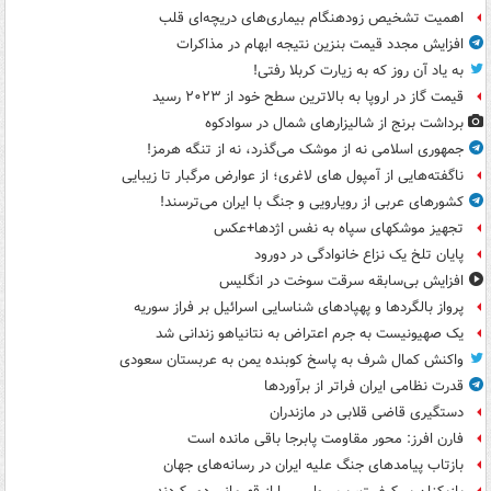
اهمیت تشخیص زودهنگام بیماری‌های دریچه‌ای قلب
افزایش مجدد قیمت بنزین نتیجه ابهام در مذاکرات
به یاد آن روز که به زیارت کربلا رفتی!
قیمت گاز در اروپا به بالاترین سطح خود از ۲۰۲۳ رسید
برداشت برنج از شالیزارهای شمال در سوادکوه
جمهوری اسلامی نه از موشک می‌گذرد، نه از تنگه هرمز!
ناگفته‌هایی از آمپول های لاغری؛ از عوارض مرگبار تا زیبایی
کشورهای عربی از رویارویی و جنگ با ایران می‌ترسند!
تجهیز موشکهای سپاه به نفس اژدها+عکس
پایان تلخ یک نزاع خانوادگی در دورود
افزایش بی‌سابقه سرقت سوخت در انگلیس
پرواز بالگردها و پهپادهای شناسایی اسرائیل بر فراز سوریه
یک صهیونیست به جرم اعتراض به نتانیاهو زندانی شد
واکنش کمال شرف به پاسخ کوبنده یمن به عربستان سعودی
قدرت نظامی ایران فراتر از برآوردها
دستگیری قاضی قلابی در مازندران
فارن افرز: محور مقاومت پابرجا باقی مانده است
بازتاب پیامدهای جنگ علیه ایران در رسانه‌های جهان