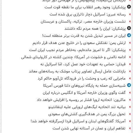
بازیکنان بی‌کیفیت، پرسپولیس را از قهرمانی دور کردند
پزشکیان: وجود رهبر انقلاب برای ما نقطه قوت است
رسانه عبری: اسرائیل دچار ناترازی برق شده است
نشست وزیران خارجه مصر، ترکیه، پاکستان و عربستان
پزشکیان: ایران را همه مردم نگه داشتند
ایران در مسیر تبدیل شدن به قدرت برتر منطقه است!
ارتش یمن: نفتکش سعودی را در خلیج عدن هدف قرار دادیم
پزشکیان: اگر تا امروز مانده‌ایم، به‌خاطر مردم نجیب ایران است
ادامه ناامنی و خشونت در آمریکا؛ چندین کشته در کارولینای شمالی
فیدان: حماس به تعهدات خود عمل کرد، امّا اسرائیل نه
بازداشت عامل ارسال تصاویر پرتاب موشک به رسانه‌های معاند
ماجرایی که رعب و وحشت را در فرودگاه تل‌آویو حاکم کرد
شبیه‌سازی حمله به پایگاه نیروهای دلتا فورس آمریکا
گفت وگوی وزیران خارجه آمریکا و انگلیس درباره ایران
ماکرون: اتحادیه اروپا فشار بر روسیه را افزایش خواهد داد
بیانیه تند اتحادیه لیگ‌های اروپایی علیه اینفانتینو
تحول بزرگ یمن در هدف‌گیری کشتی‌های سعودی
آمریکا: گفتگوهای لبنان و اسرائیل فردا ازسرگرفته خواهد شد!
تفاهم ایران و عمان در آستانه نهایی شدن است