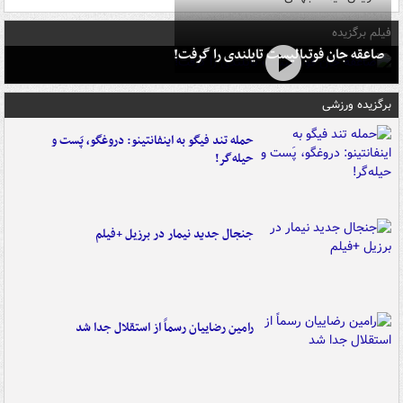
فیلم برگزیده
صاعقه جان فوتبالیست تایلندی را گرفت!
برگزیده ورزشی
حمله تند فیگو به اینفانتینو: دروغگو، پَست‌ و
حیله‌گر!
جنجال جدید نیمار در برزیل +فیلم
رامین رضاییان رسماً از استقلال جدا شد