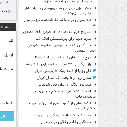
علیه زائران اربعین در فضای مجازی
ضرب و
بازدید وزیر نیرو از روند برق‌رسانی به واحدهای
حوادث
صنعتی بازسازی‌شده
آتش‌سوزی در منطقه حفاظت‌شده دیزمار مهار
شد
نظر شم
تشریح جزئیات تصادف ۱۲ خودرو با ۱۹ مصدوم
شرط جدید برای بازنشستگی اعلام شد
نام
دستگیری ۶ نفر در بهشهر به اتهام تشویش
اذهان عمومی
ایمیل
موج بارش‌های تابستانه در راه ۱۱ استان
راز مرگ مرد ۷۲ ساله در تهرانپارس فاش شد
نظر شما 
قابی زیبا از قلعه بابک آذربایجان شرقی
نمایی زیبا از طبیعت بکر استان گیلان
سناریوی بلاگر زن برای قتل شوهرش
اهمیت تشخیص زودهنگام بیماری‌های
دریچه‌ای قلب
*
لطفا عدد م
ناگفته‌هایی از آمپول های لاغری؛ از عوارض
مرگبار تا زیبایی
پایان تلخ یک نزاع خانوادگی در دورود
دستگیری قاضی قلابی در مازندران