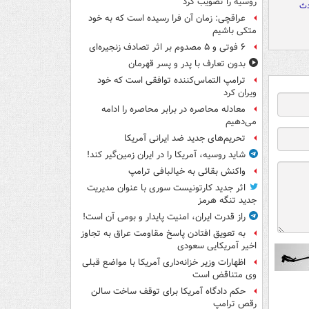
روسیه را تصویب کرد
دث
عراقچی: زمان آن فرا رسیده است که به خود
متکی باشیم
۶ فوتی و ۵ مصدوم بر اثر تصادف زنجیره‌ای
بدون تعارف با پدر و پسر قهرمان
ترامپ التماس‌کننده توافقی است که خود
ویران کرد
معادله محاصره در برابر محاصره را ادامه
می‌دهیم
تحریم‌های جدید ضد ایرانی آمریکا
شاید روسیه، آمریکا را در ایران زمین‌گیر کند!
واکنش بقائی به خیالبافی ترامپ
اثر جدید کارتونیست سوری با عنوان مدیریت
جدید تنگه هرمز
راز قدرت ایران، امنیت پایدار و بومی آن است!
به تعویق افتادن پاسخ مقاومت عراق به تجاوز
اخیر آمریکایی سعودی
اظهارات وزیر خزانه‌داری آمریکا با مواضع قبلی
وی متناقض است
حکم دادگاه آمریکا برای توقف ساخت سالن
رقص ترامپ