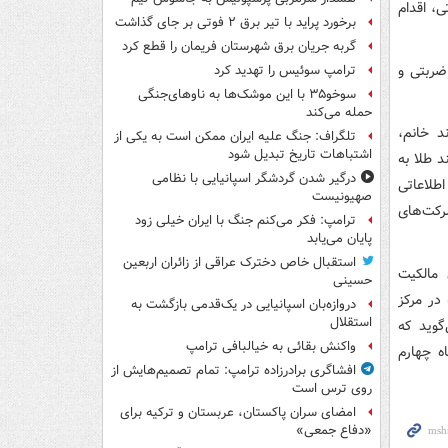
ی، اقدام
برخورد پراید با تیر برق ۲ فوتی بر جای گذاشت
گربه جریان برق شهرستان فریمان را قطع کرد
ضربتی و
ترامپ سوئیس را تهدید کرد
سوخو۳۵ با این موشک‌ها به ناوهای‌جنگی
حمله می‌کند
د خانم،
تلگراف: جنگ علیه ایران ممکن است به یکی از
اشتباهات تاریخ تبدیل شود
 طلا به
درگیر شدن گردشگر اسپانیایی با نظامی
ت اطلاعاتی
صهیونیست
رکت‌های
ترامپ: فکر می‌کنم جنگ با ایران خیلی زود
پایان می‌یابد
استقبال خاص دخترک عراقی از زائران اربعین
مالکیت
حسینی
در مرکز
دروازه‌بان اسپانیایی در یک‌قدمی بازگشت به
استقلال
گوید که
واکنش بقائی به خیالبافی ترامپ
ه چهارم
افشاگری برادرزاده ترامپ: تمام تصمیم‌هایش از
روی ترس است
امضای سران پاکستان، عربستان و ترکیه برای
«دفاع جمعی»