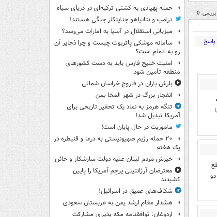
حمله پهپادی به کشتی ترکیه‌ای در دریای سیاه
بررسی: 0
ترامپ و نتانیاهو جنایتکار جنگی هستند!
میزبانی استقلال در آسیا به امارات می‌رسد؟
پاسخ
سامانه موشکی پاتریوت چیست و چرا ذخایر آن
رو به اتمام است؟
امنیت خلیج فارس باید به دست کشورهای
منطقه تأمین شود
بارش باران در فاروج خراسان شمالی
انفجار بزرگ در شهر المخا یمن
تنگه هرمز به نماد یک تحقیر تاریخی برای
آمریکا تبدیل شد!
ماموریت در حال پایان است!
۲۰ حمله رژیم صهیونیستی به درعا و قنیطره در
یک هفته
خیزش مردم لبنان علیه دولت سازشکار و خائن
طع
معترضان آرژانتینی پرچم آمریکا را پایین
دو
کشیدند
شکاف‌های عمیق در اسرائیل!
هشدار مقام ارشد یمن به عربستان سعودی
اردوغان: توافقنامه مکه پذیرای مشارکت