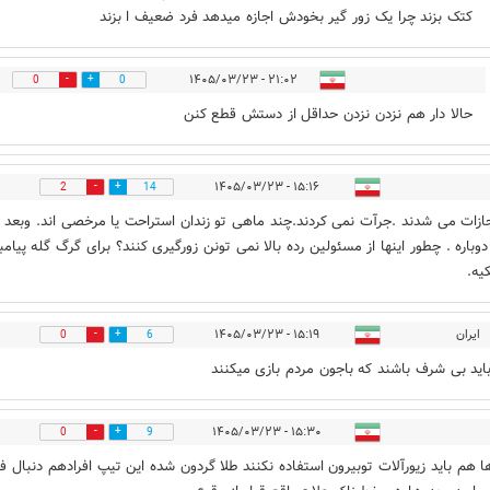
کتک بزند چرا یک زور گیر بخودش اجازه میدهد فرد ضعیف ا بزند
۲۱:۰۲ - ۱۴۰۵/۰۳/۲۳
0
0
حالا دار هم نزدن نزدن حداقل از دستش قطع کنن
۱۵:۱۶ - ۱۴۰۵/۰۳/۲۳
2
14
ازات می شدند .جرآت نمی کردند‌.چند ماهی تو زندان استراحت یا مرخصی اند. وبعد 
وباره . چطور اینها از مسئولین رده بالا نمی تونن زورگیری کنند؟ برای گرگ گله پیامب
یه.
ایران
۱۵:۱۹ - ۱۴۰۵/۰۳/۲۳
0
6
اید بی شرف باشند که باجون مردم بازی میکنند
۱۵:۳۰ - ۱۴۰۵/۰۳/۲۳
0
9
ا هم باید زیورآلات توبیرون استفاده نکنند طلا گردون شده این تیپ افرادهم دنبال 