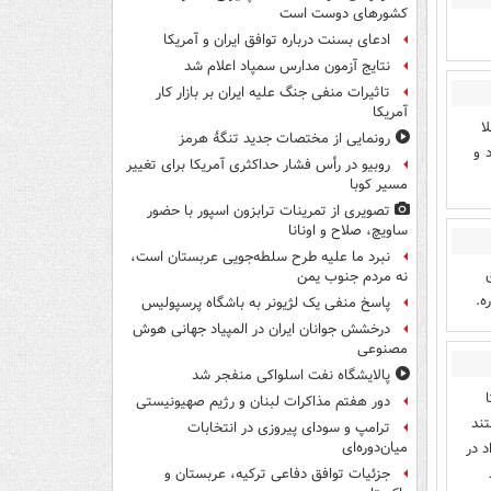
کشورهای دوست است
ادعای بسنت درباره توافق ایران و آمریکا
نتایج آزمون مدارس سمپاد اعلام شد
تاثیرات منفی جنگ علیه ایران بر بازار کار
آمریکا
ا
رونمایی از مختصات جدید تنگۀ هرمز
 و
روبیو در رأس فشار حداکثری آمریکا برای تغییر
مسیر کوبا
تصویری از تمرینات ترابزون اسپور با حضور
ساویچ، صلاح و اونانا
نبرد ما علیه طرح سلطه‌جویی عربستان است،
نه مردم جنوب یمن
‌.
پاسخ منفی یک لژیونر به باشگاه پرسپولیس
درخشش جوانان ایران در المپیاد جهانی هوش
مصنوعی
پالایشگاه نفت اسلواکی منفجر شد
دور هفتم مذاکرات لبنان و رژیم صهیونیستی
تند
ترامپ و سودای پیروزی در انتخابات
د در
میان‌دوره‌ای
جزئیات توافق دفاعی ترکیه، عربستان و