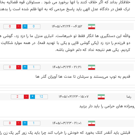
خلافکار بداند که اگر خلاف کنند با انها برخورد می شود . مسئولان قوه قضائیه بخا
ترک فعل در دادگاه عدل الهی باید پاسخ مردمی که به انها ظلم شده است را بدهن
۰۴:۵۲ - ۱۴۰۵/۰۳/۲۴
0
0
والله این دستگیری ها انگار فقط تو خبرهاست. انباری منزل ما را دزد زد، گوشی ه
دو فرزندم را دزد زد (یکی گوشی قاپی و یکی با تهدید قمه). در همه موارد شکاایت
کردیم. یکی هم نتیجه نداد که دلم خوش باشه.
۲۱:۲۱ - ۱۴۰۵/۰۳/۲۴
0
1
قدیم به توپ می‌بستند و سرشان تا مدت ها آویزان گذر ها
رضا
۱۵:۰۷ - ۱۴۰۵/۰۳/۲۳
2
12
مزاده های حرامی را باید دار بزنید
۲۱:۰۱ - ۱۴۰۵/۰۳/۲۳
0
1
قبلش باید آنقدر کتک بخورد که خودش را خراب کند چرا باید یک زور گیر یک زن را