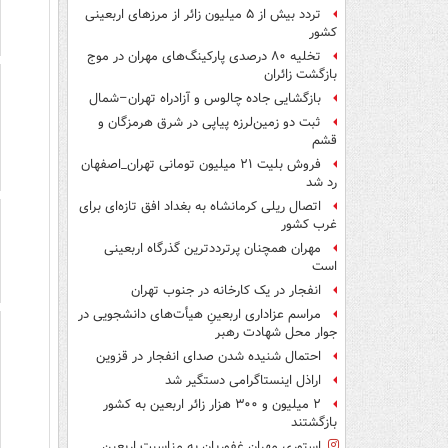
تردد بیش از ۵ میلیون زائر از مرزهای اربعینی
کشور
تخلیه ۸۰ درصدی پارکینگ‌های مهران در موج
بازگشت زائران
بازگشایی جاده چالوس و آزادراه تهران–شمال
ثبت دو زمین‌لرزه پیاپی در شرق هرمزگان و
قشم
فروش بلیت ۲۱ میلیون تومانی تهران_اصفهان
رد شد
اتصال ریلی کرمانشاه به بغداد افق تازه‌ای برای
غرب کشور
مهران همچنان پرترددترین گذرگاه اربعینی
است
انفجار در یک کارخانه در جنوب تهران
مراسم عزاداری اربعینِ هیأت‌های دانشجویی در
جوار محل شهادت رهبر
احتمال شنیده شدن صدای انفجار در قزوین
اراذل اینستاگرامی دستگیر شد
۲ میلیون و ۳۰۰ هزار زائر اربعین به کشور
بازگشتند
استوری مهران غفوریان به مناسبت اربعین