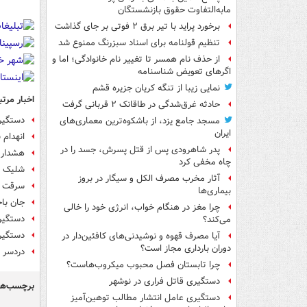
مابه‌التفاوت حقوق بازنشستگان
برخورد پراید با تیر برق ۲ فوتی بر جای گذاشت
تنظیم قولنامه برای اسناد سبزرنگ ممنوع شد
از حذف نام همسر تا تغییر نام خانوادگی؛ اما و
اگرهای تعویض شناسنامه
نمایی زیبا از تنگه کریان جزیره قشم
اخبار مرتب
حادثه غرق‌شدگی در طاقانک ۲ قربانی گرفت
دستگیری زوج س
مسجد جامع یزد، از باشکوه‌ترین معماری‌های
ایران
انهدام 
پدر شاهرودی پس از قتل پسرش، جسد را در
هشدار 
چاه مخفی کرد
شلیک پ
آثار مخرب مصرف الکل و سیگار در بروز
سرقت م
بیماری‌ها
جان باختن زن ۵۳ ساله در پی سقوط
چرا مغز در هنگام خواب، انرژی خود را خالی
دستگیر
می‌کند؟
دستگیری
آیا مصرف قهوه و نوشیدنی‌های کافئین‌دار در
دوران بارداری مجاز است؟
دردسر ک
چرا تابستان فصل محبوب میکروب‌هاست؟
دستگیری قاتل فراری در نوشهر
برچسب‌ها
دستگیری عامل انتشار مطالب توهین‌آمیز