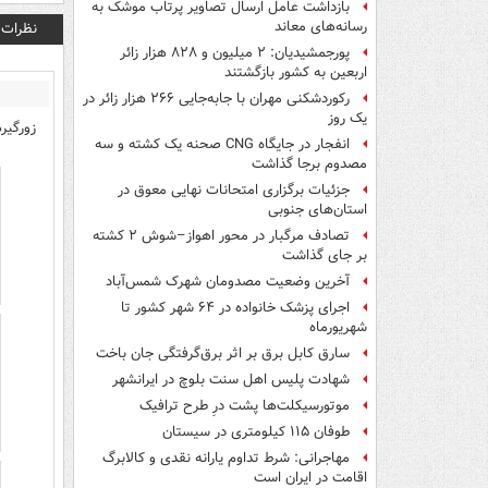
بازداشت عامل ارسال تصاویر پرتاب موشک به
رسانه‌های معاند
نظرات
پورجمشیدیان: ۲ میلیون و ۸۲۸ هزار زائر
اربعین به کشور بازگشتند
رکوردشکنی مهران با جابه‌جایی ۲۶۶ هزار زائر در
یک روز
زورگیر
انفجار در جایگاه CNG صحنه یک کشته و سه
مصدوم برجا گذاشت
جزئیات برگزاری امتحانات نهایی معوق در
استان‌های جنوبی
تصادف مرگبار در محور اهواز–شوش ۲ کشته
بر جای گذاشت
آخرین وضعیت مصدومان شهرک شمس‌آباد
اجرای پزشک خانواده در ۶۴ شهر کشور تا
شهریورماه
سارق کابل برق بر اثر برق‌گرفتگی جان باخت
شهادت پلیس اهل سنت بلوچ در ایرانشهر
موتورسیکلت‌ها پشت درِ طرح ترافیک
طوفان ۱۱۵ کیلومتری در سیستان
مهاجرانی: شرط تداوم یارانه نقدی و کالابرگ
اقامت در ایران است