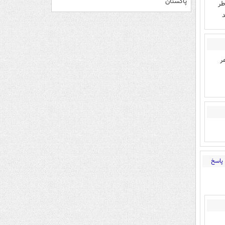
پاکستان
طر
د
ر
پاسخ