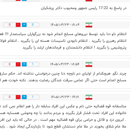
در پاسخ به 17:22 رئیس جمهور ومحبوب دکتر پزشکیان
۱۸:۰۴ - ۱۴۰۵/۰۳/۲۳
0
0
انتقام ناو دنا باید توسط نیروهای مسلح انجام شود نه بزرگواران سیاستمدار !!! فعل
انتقام رهبری را بگیرید . انتقام نابودی تاسیسات هسته ای را بگیرید . انتقام فولاد
پتروشیمی را بگیرید ! انتقام دانشمندان و فرماندهان ارشد را بگیرید
۱۸:۵۴ - ۱۴۰۵/۰۳/۲۳
0
1
چرند نگو. هیچکدام از اولیای دم ناوچه دنا چنین درخواستی نداشته اند. حکم سارق
مسلح اعدام است حتی اگر تمامی سرقت شدگان رضایت بدهند. نکنه خودت هم اره
۱۹:۱۸ - ۱۴۰۵/۰۳/۲۳
0
1
متاسفانه قوه قضائیه حتی نام و عکس این افراد سابقه دار را هم اعلام نمی کند تا
خانواده این افراد تحت فشار قرار بگیرند و مردم بدانند با چه وحوشی همسایه هس
. ابروی دزد و قاتل و حرامی برای قوه قضائیه مهم است . در حالی که باید این افرا
ملا عام شلاق بخورند در ملا عام دستشان قطع شود تا بازدارندگی ایجاد شود . باید