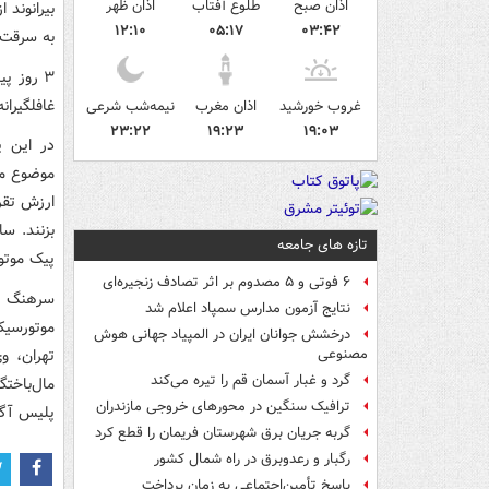
اذان صبح
طلوع آفتاب
اذان ظهر
بیرانوند 
۱۲:۱۰
۰۵:۱۷
۰۳:۴۲
به سرقت‌
۳ روز پ
غافلگیرا
غروب خورشید
اذان مغرب
نیمه‌شب شرعی
۲۳:۲۲
۱۹:۲۳
۱۹:۰۳
در این پ
موضوع مب
بزنند. س
تازه های جامعه
پیک موتور
۶ فوتی و ۵ مصدوم بر اثر تصادف زنجیره‌ای
سرهنگ ب
نتایج آزمون مدارس سمپاد اعلام شد
موتورسیک
درخشش جوانان ایران در المپیاد جهانی هوش
تهران، و
مصنوعی
گرد و غبار آسمان قم را تیره می‌کند
مال‌باخت
ترافیک سنگین در محورهای خروجی مازندران
پلیس آگا
گربه جریان برق شهرستان فریمان را قطع کرد
رگبار و رعدوبرق در راه شمال کشور
پاسخ تأمین‌اجتماعی به زمان پرداخت