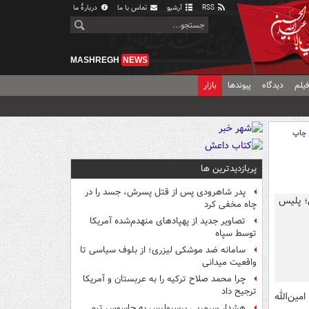
RSS
آرشیو
تماس با ما
دربارهٔ ما
MASHREGH
NEWS
یلم
دیدگاه
پیوندها
بازار
چاپ
پربازدیدترین ها
پدر شاهرودی پس از قتل پسرش، جسد را در
چاه مخفی کرد
تصاویر جدید از پهپادهای منهدم‌شده آمریکا
توسط سپاه
سامانه ضد موشکی لیزری؛ از بلوف سیاسی تا
واقعیت میدانی
چرا محمد صلاح ترکیه را به عربستان و آمریکا
ترجیح داد
ین‌الله
هشدار سرمربی پرسپولیس به جاسوس تیم