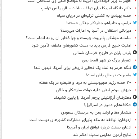
اظهارات وزیر خزانه‌داری آمریکا با مواضع قبلی وی متناقض است
حکم دادگاه آمریکا برای توقف ساخت سالن رقص ترامپ
حمله پهپادی به کشتی ترکیه‌ای در دریای سیاه
ترامپ و نتانیاهو جنایتکار جنگی هستند!
میزبانی استقلال در آسیا به امارات می‌رسد؟
سامانه موشکی پاتریوت چیست و چرا ذخایر آن رو به اتمام است؟
امنیت خلیج فارس باید به دست کشورهای منطقه تأمین شود
بارش باران در فاروج خراسان شمالی
انفجار بزرگ در شهر المخا یمن
تنگه هرمز به نماد یک تحقیر تاریخی برای آمریکا تبدیل شد!
ماموریت در حال پایان است!
۲۰ حمله رژیم صهیونیستی به درعا و قنیطره در یک هفته
خیزش مردم لبنان علیه دولت سازشکار و خائن
معترضان آرژانتینی پرچم آمریکا را پایین کشیدند
شکاف‌های عمیق در اسرائیل!
هشدار مقام ارشد یمن به عربستان سعودی
اردوغان: توافقنامه مکه پذیرای مشارکت کشورهای دوست است
ادعای بسنت درباره توافق ایران و آمریکا
نتایج آزمون مدارس سمپاد اعلام شد