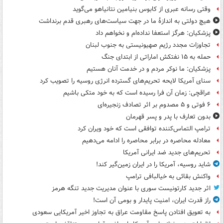
وقتی رسانه عبری از کابوس بنیامین نتانیاهو می‌گوید
هیچ دولتی به اندازۀ ما در جهت سیاست‌های رهبری قدم برنداشت
پزشکیان: هرگز استعفا نداده‌ام و نخواهم داد
تجاوزات مجدد رژیم صهیونیستی به جنوب لبنان
حمله به ۱۵ نفتکش‌ اماراتی از ابتدای جنگ
پزشکیان: ما نوکر مردم و در خدمت آنان هستیم
سنای آمریکا لایحه تحریم‌های گسترده انرژی روسیه را تصویب کرد
عراقچی: زمان آن فرا رسیده است که به خود متکی باشیم
۶ فوتی و ۵ مصدوم بر اثر تصادف زنجیره‌ای
بدون تعارف با پدر و پسر قهرمان
ترامپ التماس‌کننده توافقی است که خود ویران کرد
معادله محاصره در برابر محاصره را ادامه می‌دهیم
تحریم‌های جدید ضد ایرانی آمریکا
شاید روسیه، آمریکا را در ایران زمین‌گیر کند!
واکنش بقائی به خیالبافی ترامپ
اثر جدید کارتونیست سوری با عنوان مدیریت جدید تنگه هرمز
راز قدرت ایران، امنیت پایدار و بومی آن است!
به تعویق افتادن پاسخ مقاومت عراق به تجاوز اخیر آمریکایی سعودی