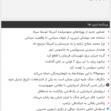
پربازدیدترین ها
تصاویر جدید از پهپادهای منهدم‌شده آمریکا توسط سپاه
سامانه ضد موشکی لیزری؛ از بلوف سیاسی تا واقعیت میدانی
چرا محمد صلاح ترکیه را به عربستان و آمریکا ترجیح داد
هشدار سرمربی پرسپولیس به جاسوس تیم
گربه جریان برق شهرستان فریمان را قطع کرد
برخورد پراید با تیر برق ۲ فوتی بر جای گذاشت
ترامپ سوئیس را تهدید کرد
سوخو۳۵ با این موشک‌ها به ناوهای‌جنگی حمله می‌کند
تلگراف: جنگ علیه ایران ممکن است به یکی از اشتباهات تاریخ تبدیل شود
درگیر شدن گردشگر اسپانیایی با نظامی صهیونیست
دروازه‌بان اسپانیایی در یک‌قدمی بازگشت به استقلال
ترامپ: فکر می‌کنم جنگ با ایران خیلی زود پایان می‌یابد
واکنش بقائی به خیالبافی ترامپ
استقبال خاص دخترک عراقی از زائران اربعین حسینی