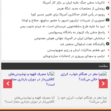
تاثیرات منفی جنگ علیه ایران بر بازار کار آمریکا
رونمایی از مختصات جدید تنگۀ هرمز
روبیو در رأس فشار حداکثری آمریکا برای تغییر مسیر کوبا
تصویری از تمرینات ترابزون اسپور با حضور ساویچ، صلاح و اونانا
نبرد ما علیه طرح سلطه‌جویی عربستان است، نه مردم جنوب یمن
پاسخ منفی یک لژیونر به باشگاه پرسپولیس
درخشش جوانان ایران در المپیاد جهانی هوش مصنوعی
پالایشگاه نفت اسلواکی منفجر شد
دور هفتم مذاکرات لبنان و رژیم صهیونیستی
ترامپ و سودای پیروزی در انتخابات میان‌دوره‌ای
سلامت
ت
چرا مغز در هنگام خواب، انرژی خود را
آیا مصرف قهوه و نوشیدنی‌های
چر
خالی می‌کند؟
کافئین‌دار در دوران بارداری مجاز است؟
می