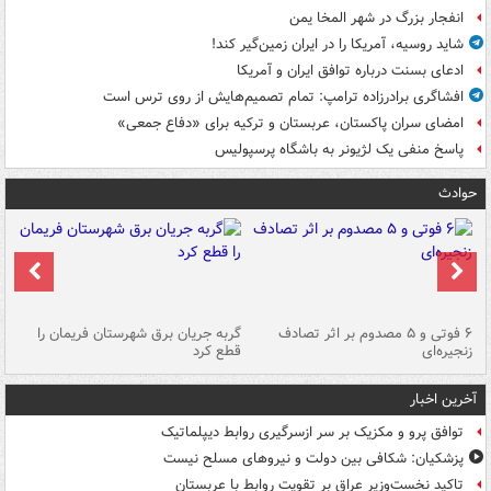
انفجار بزرگ در شهر المخا یمن
شاید روسیه، آمریکا را در ایران زمین‌گیر کند!
ادعای بسنت درباره توافق ایران و آمریکا
افشاگری برادرزاده ترامپ: تمام تصمیم‌هایش از روی ترس است
امضای سران پاکستان، عربستان و ترکیه برای «دفاع جمعی»
پاسخ منفی یک لژیونر به باشگاه پرسپولیس
حوادث
۶ فوتی و ۵ مصدوم بر اثر تصادف
گربه جریان برق شهرستان فریمان را
رگ
زنجیره‌ای
قطع کرد
آخرین اخبار
توافق پرو و مکزیک بر سر ازسرگیری روابط دیپلماتیک
پزشکیان: شکافی بین دولت و نیروهای مسلح نیست
تاکید نخست‌وزیر عراق بر تقویت روابط با عربستان