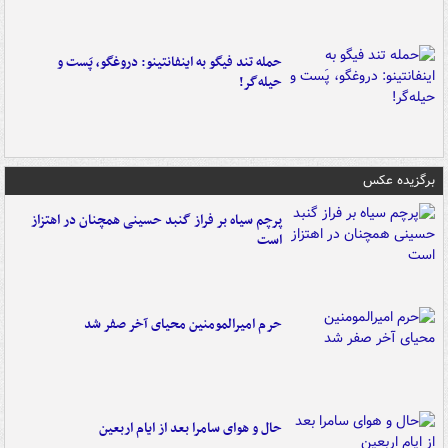
حمله تند فیگو به اینفانتینو: دروغگو، پَست‌ و
حیله‌گر!
برگزیده عکس
پرچم سیاه بر فراز گنبد حسینی همچنان در اهتزاز
است
حرم امیرالمومنین محیای آخر صفر شد
حال و هوای سامرا بعد از ایام اربعین