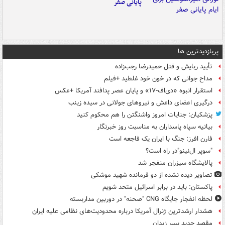
پایانی صفر
پربازدیدترین ها
تأیید ربایش و قتل حمیدرضا رجب‌زاده
مداح جوانی که در خون خود غلطید +فیلم
استقرار انبوه «دی‌اف‑۱۷» و پایان عصر پدافند آمریکا +عکس
درگیری اعضای داعش و نیروهای جولانی در سیده زینب
پزشکیان: جنایات امروز واشنگتن را هم محکوم کنید
بیانیه سپاه پاسداران به مناسبت روز خبرنگار
فارن افرز: جنگ با ایران یک فاجعه است
"سوپر ال‌نینو"در راه است؟
پالایشگاه سیزران منفجر شد
تصاویر دیده‌ نشده از دو فرمانده شهید موشکی
پاکستان: باید در برابر اسرائیل متحد شویم
لحظه انفجار جایگاه CNG "صحنه" در دوربین مداربسته
هشدار ارشدترین ژنرال آمریکا درباره محدودیت‌های نظامی علیه ایران
مقصد جدید پسر زیدان