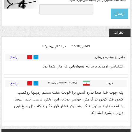
نظرات
انتشار یافته: 2
در انتظار بررسی: 0
پاسخ
حاجی از سه راه جوبشور
0
0
قم
۱۲:۵۶ - ۱۴۰۵/۰۳/۲۳
اشتباهی اومدید برید به همونجایی که مال شما بود
پاسخ
قریبا
۱۶:۲۸ - ۱۴۰۵/۰۳/۲۳
0
0
بله چوب خدا صدا نداره آمدی برا خودت مفت مسلم زمینها روغصب
کردی فکر کردی در آرامش خواهی بود.نه این اولش غاصب.انقدر عرصه
بلطف خداوند براتون تنگ بشه ودر فشار قرار بگیرید که مثل میخ توی
دیوار میشید انشاالله