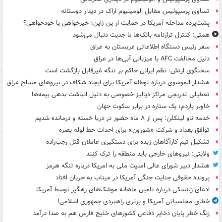
تساوی پرسپولیس مقابل الومینیوم اراک در دیدار دوستانه
پشت‌پرده مداخله آمریکا در حمایت از یِن ژاپن؛ خیرخواهی یا خودخواهی؟
همتی: کنترل ترازنامه بانک‌ها با جدیت دنبال می‌شود
سفر رئیس دستگاه اطلاعاتی عربستان به عراق
دلیل مخالفت AFC با میزبانی آبی‌ها در عراق
سخنگوی ارتش: نظم ایرانی حاکم بر تنگه غیرقابل بازگشت است
هشدار الموسوی درباره توطئه آمریکا برای ایجاد شکاف در نیروهای مسلح عراق
تعطیلی تدریجی مراکز دیالیز خصوصی به دلیل انباشت بدهی بیمه‌ها
خاویر باردم؛ یک ستاره در برابر سکوت جهان
خدمه ناو لینکلن: پس از ۸ ماه حضور در دریا خسته و درمانده‌ شدیم
توافق بغداد و شرکت «شورون» برای احداث خط لوله بصره
تشکیل تیم کارآگاهان زبده برای دستگیری عاملان قتل رجب‌زاده
ولایتی: نیروهای خارجی باید منطقه را ترک کنند
هشدار دبیر شورای عالی امنیت ملی به امریکا درباره تنگه هرمز
پرونده حقوقی جنایت جنگی آمریکا در میناب به جریان افتاد
ادعای زلنسکی درباره تامین ماهانه موشک‌های رهگیر توسط آمریکا
خطای محاسباتی آمریکا و برتری راهبردی جمهوری اسلامی!
زنگ خطر پایان ذخایر دفاعی کشورهای خلیج فارس هم به صدا درآمد