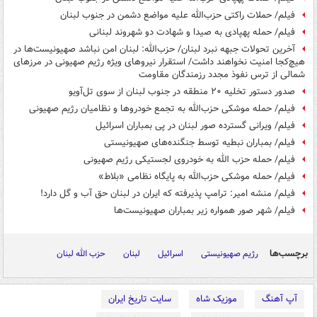
فیلم/ حملات راکتی حزب‌الله علیه مواضع دشمن در جنوب لبنان
فیلم/ حمله پهپادی به صیدا و شهادت دو شهروند لبنانی
آخرین تحولات جبهه نبرد لبنان/ حزب‌الله: لبنان امن نباشد صهیونیست‌ها در
هیچ‌کجا امنیت نخواهند داشت/ استقرار نیروهای ویژه رژیم صهیونی در مرزهای
شمالی از ترس نفوذ مجدد رزمندگان مقاومت
صدور دستور تخلیه ۲۰ منطقه در جنوب لبنان از سوی تل‌آویو
فیلم/ حمله موشکی حزب‌الله به تجمع خودروها و نظامیان رژیم صهیونی
فیلم/ ویرانی گسترده صور لبنان در پی بمباران اسرائیل
فیلم/ بمباران نبطیه توسط جنگنده‌های صهیونیستی
فیلم/ حمله حزب الله به خودروی لجستیکی رژیم صهیونی
فیلم/ حمله موشکی حزب‌الله به پایگاه نظامی «بلاط»
فیلم/ منشه امیر: ترامپ پذیرفته که ایران در لبنان حق آب و گل دارد!
فیلم/ شهر صور همواره زیر بمباران صهیونیست‌ها
برچسب‌ها
رژیم صهیونیستی
اسرائیل
لبنان
حزب الله لبنان
آپ آهنگ
موزیک شاه
سایت تاریخ ایران