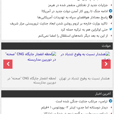
جزئیات جدید از نفتکش منفجر شده در هرمز
ادامه جنگ تا روی کار آمدن دولت جدید در آمریکا!
پاسخ معنادار هوافضای سپاه به تهدیدات آمریکایی‌ها
تاکید وزارت خارجه بر لزوم روشن شدن ابعاد جنایت تروریستی مزار شریف
حتی اوکراین هم به ترکیه حمله کرد
از این به بعد دیگر نامه‌های استقلال را امضا نمی‌کنم
حوادث
ای
هشدار نسبت به وفوع تندباد در تهران
لحظه انفجار جایگاه CNG "صحنه" در
دس
دوربین مداربسته
ات
آخرین اخبار
ترامپ، مرتکب جنایت جنگی شده است
دیدار دوستانه اما جدی؛ اینتر ۲- یوونتوس ۱ +فیلم
تساوی پرسپولیس و آلومینیوم در دیداری تدارکاتی