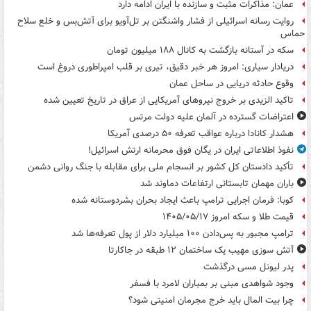
عمان: مذاکرات مثبت و سازنده با ایران ادامه دارد
روایت رسانه اسرائیلی از فشار واشنگتن بر تل‌آویو برای آتش‌بس و خلع سلاح
حماس
سکه در آستانه بازگشت به کانال ۱۸۸ میلیون تومان
دریادار سیاری: امروز هر خبر دقیق، تیری بر قلب امپراطوری دروغ است
وقوع حادثه دریایی در ساحل عمان
تاکید الزیدی بر خروج نیروهای آمریکایی از عراق در تاریخ تعیین شده
اعتراضات گسترده در آلمان علیه دولت مرتس
هشدار کانادا درباره عواقب تعرفه ۵۰ درصدی آمریکا
نفوذ اطلاعاتی ایران در یگان فوق محرمانه ارتش اسرائیل!
تأکید دادستان کل کشور بر انسجام ملی برای مقابله با جنگ روانی دشمن
باران مهمان تابستانی ارتفاعات دماوند شد
کوبا: فرمان اجرایی ترامپ باعث ایجاد بحران بشردوستانه شده
قیمت طلا و سکه امروز ۱۴۰۵/۰۵/۱۷
ترامپ مجبور به پس‌دادن ۱۰۰ میلیارد دلار از پول تعرفه‌ها شد
آتش سوزی مهیب یک ساختمان ۱۲ طبقه در جاکارتا
پدر لیونل مسی درگذشت
وجود شواهدی مبنی بر بمباران لامرد با فسفر
چرا بیت المال باید خرج مجرمان امنیتی شود؟