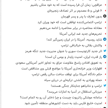
عراقچی: زمان آن فرا رسیده است که به خود متکی باشیم
۶ فوتی و ۵ مصدوم بر اثر تصادف زنجیره‌ای
بدون تعارف با پدر و پسر قهرمان
ترامپ التماس‌کننده توافقی است که خود ویران کرد
معادله محاصره در برابر محاصره را ادامه می‌دهیم
تحریم‌های جدید ضد ایرانی آمریکا
شاید روسیه، آمریکا را در ایران زمین‌گیر کند!
واکنش بقائی به خیالبافی ترامپ
اثر جدید کارتونیست سوری با عنوان مدیریت جدید تنگه هرمز
راز قدرت ایران، امنیت پایدار و بومی آن است!
به تعویق افتادن پاسخ مقاومت عراق به تجاوز اخیر آمریکایی سعودی
اظهارات وزیر خزانه‌داری آمریکا با مواضع قبلی وی متناقض است
حکم دادگاه آمریکا برای توقف ساخت سالن رقص ترامپ
حمله پهپادی به کشتی ترکیه‌ای در دریای سیاه
ترامپ و نتانیاهو جنایتکار جنگی هستند!
میزبانی استقلال در آسیا به امارات می‌رسد؟
سامانه موشکی پاتریوت چیست و چرا ذخایر آن رو به اتمام است؟
امنیت خلیج فارس باید به دست کشورهای منطقه تأمین شود