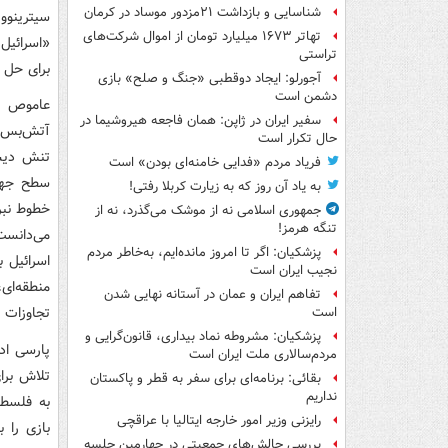
شناسایی و بازداشت ۲۱مزدور موساد در کرمان
سیترینووی
تهاتر ۱۶۷۳ میلیارد تومان از اموال شرکت‌های
«اسرائیل 
تراستی
برای حل ب
آجورلو: ایجاد دوقطبی «جنگ و صلح‌» بازی
دشمن است
عاموص ها
سفیر ایران در ژاپن: همان فاجعه هیروشیما در
آتش‌بس آ
حال تکرار است
تنش دیشب
فریاد مردم «فدایی خامنه‌ای بودن» است
سطح جهان
به یاد آن روز که به زیارت کربلا رفتی!
خطوط نبرد
جمهوری اسلامی نه از موشک می‌گذرد، نه از
تنگه هرمز!
می‌دانست 
پزشکیان: اگر تا امروز مانده‌ایم، به‌خاطر مردم
اسرائیل 
نجیب ایران است
منطقه‌ای،
تفاهم ایران و عمان در آستانه نهایی شدن
تجاوزات 
است
پزشکیان: مشروطه نماد بیداری، قانون‌گرایی و
پارسی اد
مردم‌سالاری ملت ایران است
تلاش برا
بقائی: برنامه‌ای برای سفر به قطر و پاکستان
نداریم
به فلسطی
رایزنی وزیر امور خارجه ایتالیا با عراقچی
بازی را 
بررسی چالش‌های جمعیتی در چهارمین جلسه