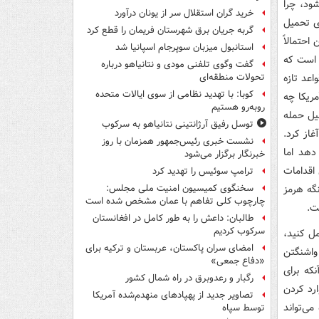
ود، چرا
خرید گران استقلال سر از یونان درآورد
ی تحمیل
گربه جریان برق شهرستان فریمان را قطع کرد
احتمالاً
استانبول میزبان سوپرجام اسپانیا شد
 است که
گفت وگوی تلفنی مودی و نتانیاهو درباره
اعد تازه
تحولات منطقه‌ای
کوبا: با تهدید نظامی از سوی ایالات متحده
مریکا چه
روبه‌رو هستیم
لیل حمله
توسل رفیق آرژانتینی نتانیاهو به سرکوب
از کرد.
نشست خبری رئیس‌جمهور همزمان با روز
دهد اما
خبرنگار برگزار می‌شود
اقدامات
ترامپ سوئیس را تهدید کرد
گه هرمز
سخنگوی کمیسیون امنیت ملی مجلس:
چارچوب کلی تفاهم با عمان مشخص شده است
ت.
طالبان: داعش را به طور کامل در افغانستان
سرکوب کردیم
مل کنید،
امضای سران پاکستان، عربستان و ترکیه برای
واشنگتن
«دفاع جمعی»
که برای
رگبار و رعدوبرق در راه شمال کشور
رد کردن
تصاویر جدید از پهپادهای منهدم‌شده آمریکا
می‌تواند
توسط سپاه