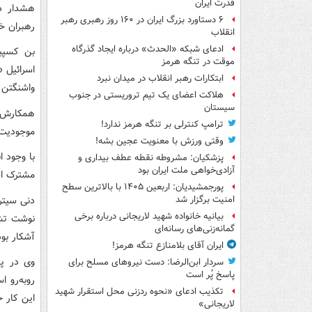
قدرت ایران
هشدار دا
۶ دستاورد بزرگ ایران در ۱۶۰ روز رهبری رهبر
رهبران خا
انقلاب
ادعای شبکه «الحدث» درباره ایجاد گذرگاه
بن کسپیت
موقت در تنگه هرمز
اسرائیل 
ابتکارات رهبر انقلاب در میدان نبرد
واشنگتن د
هلاکت اعضای یک تیم تروریستی در جنوب
سیستان
همکارش، آ
ترامپ کنترلی بر تنگه هرمز ندارد!
موجودیت ا
وقتی ورزش با معنویت عجین بشه!
با وجود ا
پزشکیان: مشروطه نقطه عطف بیداری و
آزادی‌خواهی ملت ایران بود
مشترک اسر
پورجمشیدیان: اربعین ۱۴۰۵ با بالاترین سطح
امنیت برگزار شد
بیانیه خانواده شهید لاریجانی درباره برخی
نوشت تشد
گمانه‌زنی‌های رسانه‌ای
آشکار بو
ایران آقای بلامنازع تنگه هرمز!
وی در پس
سردار ابن‌الرضا: دست نیروهای مسلح برای
پاسخ پُر است
روبه‌رو 
تکذیب ادعای «نحوه ردزنی محل استقرار شهید
این کار خ
لاریجانی»