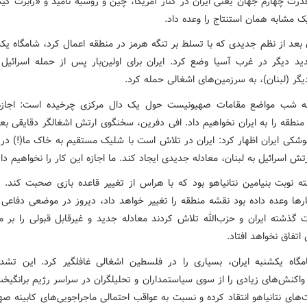
قدرت چهارم جهان یعنی ایران در کنار آمریکا، چین و روسیه نامید و «رابرت کی
یک مشابه همان استنتاج را وعده داد.
ن بعد از نظم جدیدی که با تسلط بر تنگه هرمز در منطقه اعمال کرد، شامگاه ی
ید دیگر در غرب آسیا وضع کرد. ایران برای اولین‌بار پس از حمله اسرائیل
گر (لبنان)، به سرزمین‌های اشغالی حمله کرد.
به شب مواضع مقامات صهیونیست حول یک دال مرکزی چرخیده است: اجازه 
نطقه را به ایران نخواهیم داد. افی دفرین، سخنگوی ارتش اشغالگر دقایقی بعد
شکی ایران اظهار کرد: ایران در تلاش است با شلیک مستقیم به خاک ما(!) در 
ش اسرائیل به لبنان، معادله جدیدی ایجاد کند. ما اجازه این کار را نخواهیم داد
ه نوبت بنیامین نتانیاهو بود که با هراس از تغییر قاعده بازی صحبت کند.
ارها وعده داده بود نقشه منطقه را تغییر خواهد داد، دیروز در موضعی دفاعی
ت گذشته ایران و حزب‌الله تلاش کردند معادله جدید و غیرقابل قبولی را بر م
 اتفاق نخواهد افتاد.
گاه یکشنبه ایران، بسیاری را در فلسطین اشغالی غافلگیر کرد. این تش
اکنش‌های زیادی را از سوی سیاستمداران و تحلیلگران در سراسر رژیم برانگیخت
های نتانیاهو انتقاد کرده و نسبت به عواقب احتمالی ماجراجویی‌های کابینه ص