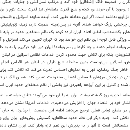
گران را ضمیمه خاک [اشغالی] خود کند و مرتکب نسل‌کشی و جنایات جنگی ش
ز برخورد با آن خودداری کرده و هیچ قدرت منطقه‌ای نیز قدرت سخت لازم را برا
تل‌آویو نداشته است. اگر این معادله تغییر کند، آینده منازعه اسرائیل و فلسطین 
رخشی بزرگ خواهد شد». آنچه در پس‌زمینه اهمیت دارد، زمینه ژئوپلیتیکی
ای یکشنبه‌شب اتفاق افتاد. ایران اراده کرده یک نظم منطقه‌ای جدید بر پایه قو
. ویژگی قابل توجه این نظم این خواهد بود که تهران تعیین می‌کند اسرائیل و آ
ی‌توانند انجام دهند و چه کارهایی نمی‌توانند! ایران دور تازه درگیری را نه به د
شورمان، بلکه برای تلاش جهت محدود کردن اقدامات نظامی اسرائیل در لبنان آغ
یش، اسرائیل می‌توانست بدون مداخله هیچ طرفی در لبنان هر اقدامی انجام 
ه خاطر جنگ رمضان، تهران به اندازه‌ای احساس قدرت می‌کند که تلاش کند برای 
حتی در نزدیکی مرزهای فلسطین اشغالی محدودیت تعیین کند. همین الگو در تن
 شده و کنترل بر این آبراهه راهبردی نیز بخشی از نظم منطقه‌ای جدید ایران اس
بطه، الجزیره روز گذشته نوشت ایران به رقبای خود می‌گوید: «طبق خواسته ما ع
 فشار خود بر اقتصاد جهان را افزایش می‌دهیم». اقدامات آمریکا نشان می‌دهد 
ر مقطع زمانی فعلی ترجیح می‌دهد ادامه این وضعیت را بپذیرد، به جای آن
 تلاش کند. جنبه دیگر این نظم جدید منطقه‌ای، گسترش روش‌های ایران برای وا
دشمنانش است تا آنها را به پذیرش این نظم تازه وادار کند. ایران نشان داده 