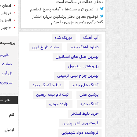
تحقق عدالت در سلامت است
اذعان ص
در کمین تروریست‌ها و آماده پاسخ قاطعیم
دروغی ک
توضیح معاون دفتر پزشکیان درباره انتشار
الجزیره
گفت‌وگوی رئیس‌جمهوری با مردم
«اجبار 
آپ آهنگ
موزیک شاه
برچسب‌ها
دانلود آهنگ جدید
سایت تاریخ ایران
خاورمیا
بهترین هتل های استانبول
حملات مو
رزرو هتل استانبول
تل آویو
بهترین جراح بینی ترمیمی
سرزمین‌ه
آهنگ های جدید
دانلود آهنگ جدید
پرشین هتل
ثبت نام بیمه اربعین
نظر شم
آهنگ جدید
مزایده خودرو
خرید بلیط استخر
نام
قیمت ورق آهن پرایس
ایمیل
فروشنده مواد شیمیایی