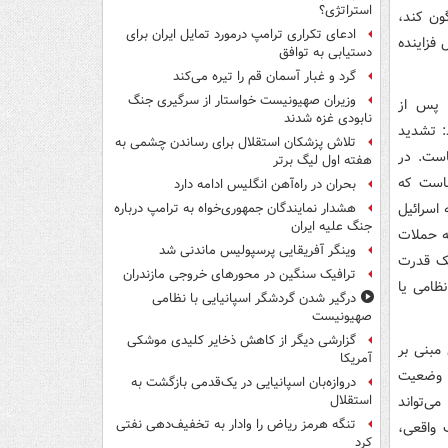
استراتژی؟
گون کند،
ادعای تکراری ترامپ درمورد تمایل ایران برای
فزاینده‌
دستیابی به توافق
گرد و غبار آسمان قم را تیره می‌کند
وزیران صهیونیست خواستار از سرگیری جنگ
و پس از
نابودی غزه شدند
: تشدید
تلاش پزشکان استقلال برای رساندن چشمی به
است. در
هفته اول لیگ برتر
ناست که
بحران در راه‌آهن انگلیس ادامه دارد
 اسرائیل
هشدار نمایندگان جمهوری‌خواه به ترامپ درباره
جنگ علیه ایران
به حملات
وینگر آفریقایی پرسپولیس ماندنی شد
یک قدرت
ترافیک سنگین در محورهای خروجی مازندران
نظامی یا
درگیر شدن گردشگر اسپانیایی با نظامی
صهیونیست
گزارشی دیگر از کاهش ذخایر کلیدی موشکی
مبنی بر
آمریکا
ن وضعیت
دروازه‌بان اسپانیایی در یک‌قدمی بازگشت به
ی‌تواند
استقلال
تنگه هرمز ریاض را وادار به تخفیف‌دهی نفتی
 واقعی،
کرد