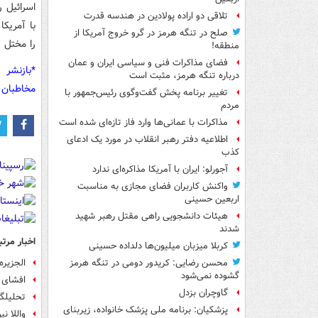
اسرائیل 
تلاقی دو اراده پولادین در هندسه قدرت
با آمریک
صلح در تنگه هرمز در گرو خروج آمریکا از
را مختل ک
منطقه!
فضای مذاکرات فنی و سیاسی ایران و عمان
*بازنشر 
درباره تنگه هرمز، مثبت است
مخاطبان 
تغییر برنامه پخش گفت‌وگوی رئیس‌جمهور با
مردم
مذاکرات با عمانی‌ها وارد فاز تازه‌ای شده است
اطلاعیه دفتر رهبر انقلاب در مورد یک ادعای
کذب
آجورلو: ایران با آمریکا مذاکره‌ای ندارد
واکنش کاربران فضای مجازی به مناسبت
اربعین حسینی
هیئات دانشجویی راهی مقتل رهبر شهید
شدند
اخبار مرتب
کربلا میزبان میلیون‌ها دلداده حسینی
الجزیره
محسن رضایی: کریدور دومی در تنگه هرمز
گشوده نمی‌شود
افشای ب
گاوچران بزدل
تحلیلگر
پزشکیان: برنامه ملی پزشک خانواده، زیربنای
واللا ن