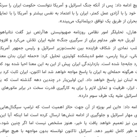
چ ادامه داد: پس از آنکه جنگ اسرائیل و آمریکا نتوانست حکومت ایران را سرن
خود را با آزادی عمل کمتر، ایران را با اعتماد به نفس بیشتر و آمریکا را با تمایل 
حران از طریق یک توافق دیپلماتیک می‌بیند».
رل، تحلیلگر امور نظامی روزنامه صهیونیستی هاآرتص نیز گفت نتانیاه
وریل «به طور مداوم برای از سرگیری جنگ» علیه ایران تلاش می‌کرد و افزود
 نمادی از شکاف فزاینده بین نخست‌وزیر اسرائیل و رئیس‌ جمهور آمریک
ی، تریتا پارسی، عضو اندیشکده کوئینزی تحلیل کرد: «حمله ایران بدان مع
 جابه‌جا شده‌ است. بازدارندگی ایران پیش از این به این معنا احیا شده بود که
هرگونه حمله‌ای به ایران با پاسخ مواجه خواهد شد اما اکنون، ایران ثابت کرد 
به لبنان نیز پاسخ خواهد داد. این اولین‌بار در چندین دهه گذشته است که 
 ابزار، ظرفیت و تمایل لازم را برای به کارگیری قدرت سخت در برابر مانورهای 
اسرائیل علیه یک طرف سوم دارد».
امه داد: «این امر بویژه از آن جهت حائز اهمیت است که ترامپ سیگنال‌هایی 
ی مهار اسرائیل و جلوگیری از ادامه تنش‌ها ارسال کرده است اما اینکه آیا ای
ن نیز تعمیم خواهد یافت یا خیر، هنوز مشخص نیست اما اگر چنین شود، م
به ‌طور کامل تغییر دهد. اسرائیل تاکنون توانسته بدون مواجهه با هیچ عواقب