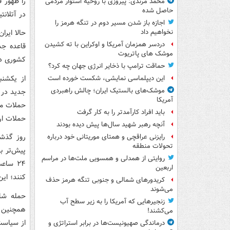
را ظهور 
محمد مرندی: پیروزی با روحیه استوار مردمی
حاصل شده
در آتلانت
اجازه باز شدن مسیر دوم در تنگه هرمز را
حالا ایرا
نخواهیم داد
دردسر همزمان آمریکا و اوکراین با ته کشیدن
قاعده جد
موشک های پاتریوت
کشوری دی
حماقت ترامپ با ذخایر انرژی جهان چه کرد؟
از یکشن
این دیپلماسی نمایشی، شکست خورده است
موشک‌های بالستیک ایران؛ چالش راهبردی
جدید در م
آمریکا
حملات مو
باید افراد کارآمدتر را به کار گرفت
حملات ارت
آنچه رهبر شهید سال‌ها پیش دیده بودند
روز گذشت
رایزنی عراقچی و همتای موریتانی خود درباره
تحولات منطقه
پیش‌تر ب
روایتی از همدلی و همسویی ملت‌ها در مراسم
۲۴ ساع
اربعین
کنند؛ این
کریدورهای شمالی و جنوبی تنگه هرمز حذف
می‌شوند
حمله شام
زنجیرهایی که آمریکا را به زیر سطح آب
همچنین و
می‌کشند!
از سیاست‌
درماندگی صهیونیست‌ها در برابر استراتژی و