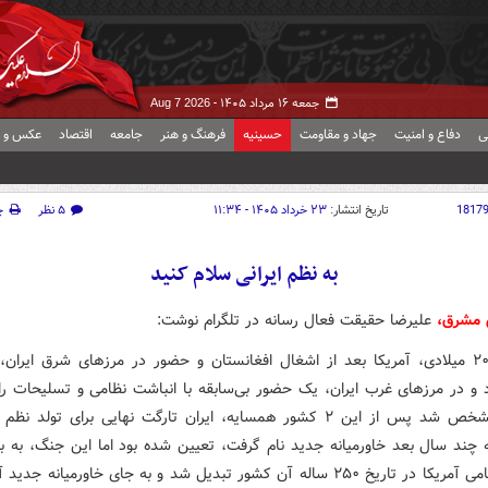
جمعه ۱۶ مرداد ۱۴۰۵ -
Aug 7 2026
ی
دفاع و امنیت
جهاد و مقاومت
حسینیه
فرهنگ و هنر
جامعه
اقتصاد
عکس و ف
1817
تاریخ انتشار:
۲۳ خرداد ۱۴۰۵ - ۱۱:۳۴
۵ نظر
چ
به نظم ایرانی سلام کنید
 مشرق،
علیرضا حقیقت فعال رسانه در تلگرام نوشت:
سال ۲۰۰۳ میلادی، آمریکا بعد از اشغال افغانستان و حضور در مرزهای شرق ایران،
 و در مرزهای غرب ایران، یک حضور بی‌سابقه با انباشت نظامی و تسلیحات را 
بعدها مشخص شد پس از این ۲ کشور همسایه، ایران تارگت نهایی برای تولد ن
ه چند سال بعد خاورمیانه جدید نام گرفت، تعیین شده بود اما این جنگ، به بز
باتلاق نظامی آمریکا در تاریخ ۲۵۰ ساله آن کشور تبدیل شد و به جای خاورمیانه جد