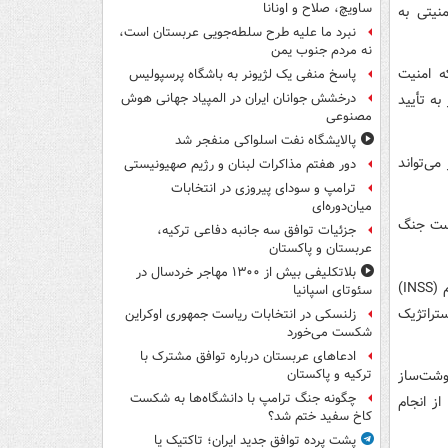
ساویچ، صلاح و اونانا
نیتی به
نبرد ما علیه طرح سلطه‌جویی عربستان است،
نه مردم جنوب یمن
ه امنیت
پاسخ منفی یک لژیونر به باشگاه پرسپولیس
ه تأیید
درخشش جوانان ایران در المپیاد جهانی هوش
مصنوعی
پالایشگاه نفت اسلواکی منفجر شد
می‌تواند
دور هفتم مذاکرات لبنان و رژیم صهیونیستی
ترامپ و سودای پیروزی در انتخابات
میان‌دوره‌ای
شکست جنگ
جزئیات توافق سه جانبه دفاعی ترکیه،
عربستان و پاکستان
بلاتکلیفی بیش از ۱۳۰۰ مهاجر خردسال در
دنی سیترینوویچ، کارشناس امور ایران در اسرائیل از موسسه مطالعات امنیت داخلی رژیم (INSS)
سئوتای اسپانیا
تراتژیک
زلنسکی در انتخابات ریاست جمهوری اوکراین
شکست می‌خورد
ادعاهای عربستان درباره توافق مشترک با
وشت‌ساز
ترکیه و پاکستان
چگونه جنگ ترامپ با دانشگاه‌ها به شکست
ز انجام
کاخ سفید ختم شد؟
پشت پرده توافق جدید ایران؛ تاکتیک یا