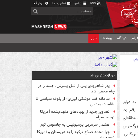
RSS
آرشیو
تماس با ما
دربارهٔ ما
MASHREGH
NEWS
یلم
دیدگاه
پیوندها
بازار
اپ
پربازدیدترین ها
پدر شاهرودی پس از قتل پسرش، جسد را در
چاه مخفی کرد
سامانه ضد موشکی لیزری؛ از بلوف سیاسی تا
 به عراق
واقعیت میدانی
رقم زد.
تصاویر جدید از پهپادهای منهدم‌شده آمریکا
توسط سپاه
ظم منطقه‌ای
هشدار سرمربی پرسپولیس به جاسوس تیم
رگ‌ترین
چرا محمد صلاح ترکیه را به عربستان و آمریکا
ید آمریکایی-
ترجیح داد