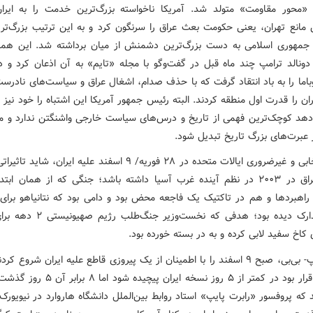
«محور مقاومت» متولد شد. آمریکا ناخواسته بزرگ‌ترین خدمت را به ایرا
ن مانع تهران، یعنی حکومت بعث عراق را سرنگون کرد و به این ترتیب بزرگ‌تر
 جمهوری اسلامی به دست بزرگ‌ترین دشمنش از میان برداشته شد. این هم
ونالد ترامپ چند ماه قبل در گفت‌وگو با مجله «تایم» به آن اذعان کرد و د
باما را به باد انتقاد گرفت که با حذف صدام، اشغال عراق و سیاست‌های نادرست
ان را قدرت اول منطقه کردند. البته رئیس جمهور آمریکا این اشتباه را خود نیز ت
دهد کوچک‌ترین فهمی از تاریخ و درس‌های سیاست خارجی واشنگتن ندارد و می
 عبرت‌های بزرگ تاریخ تبدیل شود.
جنگ انتخابی و غیرضروری ایالات متحده در ۲۸ فوریه/ ۹ اسفند علیه ایران، شای
اشغال عراق در ۲۰۰۳ در نظم آینده غرب آسیا داشته باشد؛ جنگی که از همان اب
راهبردها و هم در تاکتیک یک فاجعه محض بود و دامی بود که نتانیاهو برای 
ترامپ تدارک دیده بود؛ هدفی که نخست‌وزیر ج
کاخ سفید لابی کرده و به در بسته خورده بود.
زوج ترامپ- بی‌بی، صبح ۹ اسفند را با اطمینان از یک پیروزی قاطع علیه ایران شروع 
برآوردها قرار بود در کمتر از ۵ روز نسخه ایران پیچید
ه پروفسور «رابرت پایپ» استاد روابط بین‌الملل دانشگاه هاروارد در نیویورک‌