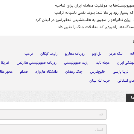
هیونیست‌ها به موفقیت معادله ایران برای ضاحیه
ه بسیار زود بر ملا شد: بلوف نفتی ناشیانه ترامپ
: ایران نتانیاهو را مجبور به عقب‌نشینی تحقیرآمیز در لبنان کرد
سه‌گانه»؛ راهبردی که معادلات جنگ را تغییر داد
نه
تنگه هرمز
تل‌آویو
روزنامه معاریو
رابرت کیگان
ترامپ
شکی ایران
مجله تایم
رژیم صهیونیستی
روزنامه صهیونیستی هاآرتص
آمریکا
تریتا پارسی
خلیج‌فارس
جنگ رمضان
دانشگاه هاروارد
صدام
محور مقا
ای اشغالی
حزب الله لبنان
ا