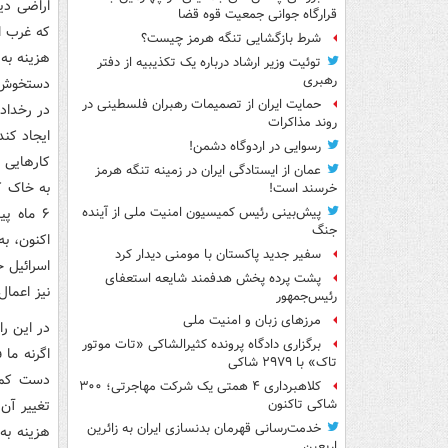
اراضی دی
قرارگاه جوانی جمعیت قوه قضا
که غرب ا
شرط بازگشایی تنگه هرمز چیست؟
هزینه به 
توئیت وزیر ارشاد درباره یک تکذیبیه از دفتر
رهبری
دستخوش چ
حمایت ایران از تصمیمات رهبران فلسطینی در
در رخداده
روند مذاکرات
ایجاد کند
رسوایی در اردوگاه دشمن!
کارهایی م
عمان از ایستادگی ایران در زمینه تنگه هرمز
به خاک ک
خرسند است!
۶ ماه پ
پیش‌بینی رئیس کمیسیون امنیت ملی از آینده
جنگ
اکنون، ب
سفیر جدید پاکستان با مومنی دیدار کرد
اسرائیل 
پشت پرده پخش هدفمند شایعه استعفای
نیز اعمال
رئیس‌جمهور
مرزهای زبان و امنیت ملی
در این را
برگزاری دادگاه پرونده کثیرالشاکی «تات موتور
اگرنه ما
تاک» با ۲۹۷۹ شاکی
دست کم د
کلاهبرداری ۴ همتی یک شرکت مهاجرتی؛ ۳۰۰
تغییر آن
شاکی تاکنون
خدمت‌رسانی قهرمان بدنسازی ایران به زائرین
هزینه به 
اربعین