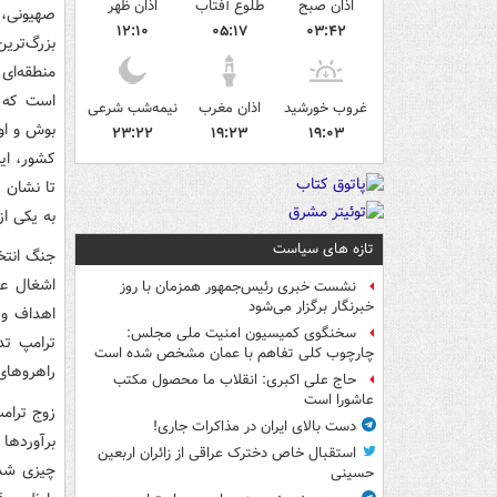
اذان صبح
طلوع آفتاب
اذان ظهر
صهیونی، 
۱۲:۱۰
۰۵:۱۷
۰۳:۴۲
بزرگ‌تری
منطقه‌ای
است که د
غروب خورشید
اذان مغرب
نیمه‌شب شرعی
بوش و او
۲۳:۲۲
۱۹:۲۳
۱۹:۰۳
کشور، ایر
تا نشان 
به یکی از
تازه های سیاست
نشست خبری رئیس‌جمهور همزمان با روز
خبرنگار برگزار می‌شود
اهداف و 
سخنگوی کمیسیون امنیت ملی مجلس:
چارچوب کلی تفاهم با عمان مشخص شده است
راهروهای 
حاج علی اکبری: انقلاب ما محصول مکتب
عاشورا است
دست بالای ایران در مذاکرات جاری!
استقبال خاص دخترک عراقی از زائران اربعین
چیزی شد ک
حسینی