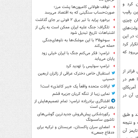
ن کرد و
توقف طولانی کامیون‌ها پشت مرز؛
ین رقیب
صورت‌حساب سنگینی که به اقتصاد می‌رسد
ان چیزی
برخورد پراید با تیر برق ۲ فوتی بر جای گذاشت
تلگراف: جنگ علیه ایران ممکن است به یکی از
ولت‌های
اشتباهات تاریخ تبدیل شود
 در این
سوخو۳۵ با این موشک‌ها به ناوهای‌جنگی
کرار کرد
حمله می‌کند
‌رود که
ترامپ: فکر می‌کنم جنگ با ایران خیلی زود
پایان می‌یابد
ترامپ سوئیس را تهدید کرد
د تاثیراتی فراتر از
استقبال خاص دخترک عراقی از زائران اربعین
تدا هم در
حسینی
ایالات متحده واقعاً یک «ببر کاغذی» است!
آمریکای
نمایی زیبا از تنگه کریان جزیره قشم
نگ‌طلب رژیم صهیونیستی ۲ دهه برای آن در
افشاگری برادرزاده ترامپ: تمام تصمیم‌هایش از
روی ترس است
کردند و طبق
رکوردشکنی پیش‌فروش جدیدترین گوشی‌های
تاشوی سامسونگ
ه شود اما ۸ برابر آن ۵ روز گذشت و نتیجه
امضای سران پاکستان، عربستان و ترکیه برای
تایمز آن
«دفاع جمعی»