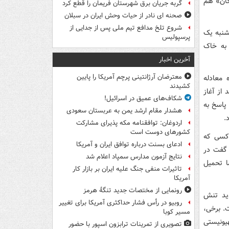
گان» هم
گربه جریان برق شهرستان فریمان را قطع کرد
صحنه ای نادر از حیات وحش ایران در سبلان
شروع تلخ مدافع تیم ملی پس از جدایی از
کشنبه یک
پرسپولیس
 به خاک
آخرین اخبار
معترضان آرژانتینی پرچم آمریکا را پایین
معادله
کشیدند
 از آغاز
شکاف‌های عمیق در اسرائیل!
پاسخ به
هشدار مقام ارشد یمن به عربستان سعودی
.
اردوغان: توافقنامه مکه پذیرای مشارکت
کشورهای دوست است
 کسی که
ادعای بسنت درباره توافق ایران و آمریکا
 گفت در
نتایج آزمون مدارس سمپاد اعلام شد
ا تحمیل
تاثیرات منفی جنگ علیه ایران بر بازار کار
آمریکا
رونمایی از مختصات جدید تنگۀ هرمز
دید تنش
روبیو در رأس فشار حداکثری آمریکا برای تغییر
. برخی،
مسیر کوبا
هیونیستی
تصویری از تمرینات ترابزون اسپور با حضور