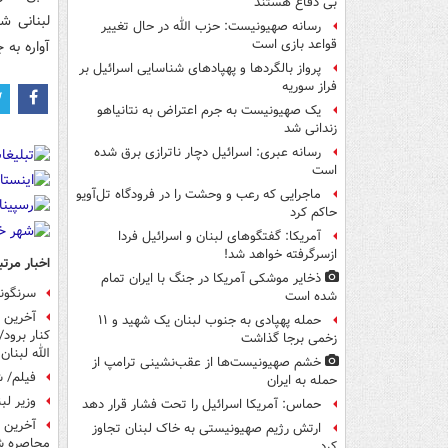
بی دفاع هستند
رسانه صهیونیست: حزب الله در حال تغییر
قواعد بازی است
آواره به 
پرواز بالگردها و پهپادهای شناسایی اسرائیل بر
فراز سوریه
یک صهیونیست به جرم اعتراض به نتانیاهو
زندانی شد
رسانه عبری: اسرائیل دچار ناترازی برق شده
است
ماجرایی که رعب و وحشت را در فرودگاه تل‌آویو
حاکم کرد
آمریکا: گفتگوهای لبنان و اسرائیل فردا
ازسرگرفته خواهد شد!
اخبار مرتب
ذخایر موشکی آمریکا در جنگ با ایران تمام
سرنگونی
شده است
آخرین ت
حمله پهپادی به جنوب لبنان یک شهید و ۱۱
کنار برود
زخمی برجا گذاشت
الله لبنا
خشم صهیونیست‌ها از عقب‌نشینی ترامپ از
فیلم/ ش
حمله به ایران
وزیر لبنانی: حمل
حماس: آمریکا اسرائیل را تحت فشار قرار دهد
آخرین 
ارتش رژیم صهیونیستی به خاک لبنان تجاوز
محاصره شه
کرد