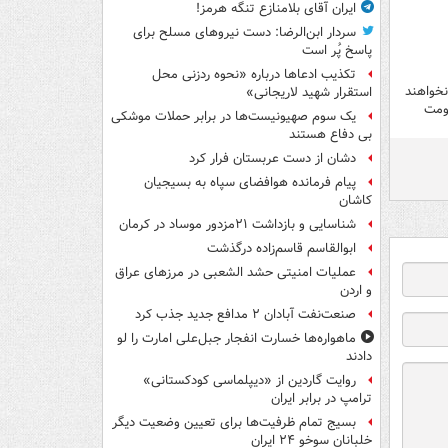
ایران آقای بلامنازع تنگه هرمز!
سردار ابن‌الرضا: دست نیروهای مسلح برای
پاسخ پُر است
تکذیب ادعاها درباره «نحوه ردزنی محل
نخواهند
استقرار شهید لاریجانی»
اومت
یک‌ سوم صهیونیست‌ها در برابر حملات موشکی
بی دفاع هستند
دشان از دست عربستان فرار کرد
پیام فرمانده هوافضای سپاه به بسیجیان
کاشان
شناسایی و بازداشت ۲۱مزدور موساد در کرمان
ابوالقاسم قاسم‌زاده درگذشت
عملیات امنیتی حشد الشعبی در مرزهای عراق
و اردن
صنعت‌نفت آبادان ۲ مدافع جدید جذب کرد
ماهواره‌ها خسارت انفجار جبل‌علی امارت را لو
دادند
روایت گاردین از «دیپلماسی کودکستانی»
ترامپ در برابر ایران
بسیج تمام ظرفیت‌ها برای تعیین وضعیت دیگر
خلبانان سوخو ۲۴ ایران