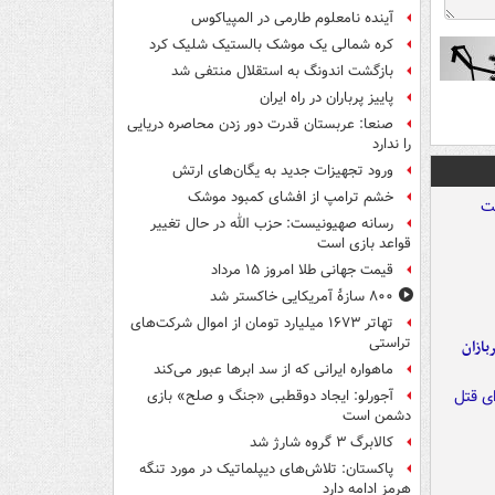
آینده نامعلوم طارمی در المپیاکوس
کره شمالی یک موشک بالستیک شلیک کرد
بازگشت اندونگ به استقلال منتفی شد
پاییز پرباران در راه ایران
صنعا: عربستان قدرت دور زدن محاصره دریایی
را ندارد
ورود تجهیزات جدید به یگان‌های ارتش
خشم ترامپ از افشای کمبود موشک
رسانه صهیونیست: حزب الله در حال تغییر
قواعد بازی است
قیمت جهانی طلا امروز ۱۵ مرداد
۸۰۰ سازۀ آمریکایی خاکستر شد
تهاتر ۱۶۷۳ میلیارد تومان از اموال شرکت‌های
تراستی
ازان
ماهواره ایرانی که از سد ابرها عبور می‌کند
آجورلو: ایجاد دوقطبی «جنگ و صلح‌» بازی
دشمن است
کالابرگ ۳ گروه شارژ شد
پاکستان: تلاش‌های دیپلماتیک در مورد تنگه
هرمز ادامه دارد