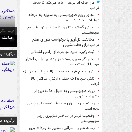
من حرف ایرانی‌ها را باور می‌کنم تا سخنان
ترامپ
تجاوز رژیم صهیونیستی به سوریه به مرحله
تشویش اذ
عملیات ایجاد راه رسید
ویرانی گسترده ۱۹ روستای لبنان توسط رژیم
فیلم برگزی
صهیونیستی
صاعقه ج
مخالفت تل‌آویو با درخواست شورای صلح
ترامپ برای عقب‌نشینی
ثبت رکورد جدید مهاجرت از اراضی اشغالی
برگزیده و
تحلیلگر صهیونیست: تهدیدهای ترامپ اعتبار
خود را از دست داده
ترور ناکام فرمانده جدید عزالدین قسام در غزه
تنش بین وزارت جنگ و ارتش اسرائیل بالا
گرفت
رژیم صهیونیستی به دنبال جذب نیرو از
کشورهای عربی
حمله تند ف
رسانه عبری: ایران به نقطه ضعف ترامپ پی
دروغگو، پَ
برده است
وضعیت قرمز در ساختار سایبری رژیم
برگزیده 
صهیونیستی
رسانه عبری: اسرائیل مجبور به واردات برق