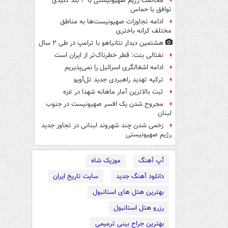
مخالفت رژیم صهیونیستی با ۳ بند کلیدی
توافق با حماس
ادامه تجاوزات صهیونیست‌ها به مناطق
مختلف کرانه باختری
هشتمین دیدار نتانیاهو با ترامپ در طی ۲ سال
نفتالی بنت: قطر خطرناک‌تر از ایران است
ادامه اشغالگری اسرائیل را نمی‌پذیریم
ترکیه تهدید راهبردی جدید تل‌آویو
ثبت بالاترین آمار ماهانه شهدا در غزه
مجروح شدن یک افسر صهیونیست در جنوب
لبنان
زخمی شدن چند شهروند لبنانی در تجاوز جدید
رژیم صهیونیستی
آپ آهنگ
موزیک شاه
دانلود آهنگ جدید
سایت تاریخ ایران
بهترین هتل های استانبول
رزرو هتل استانبول
بهترین جراح بینی ترمیمی