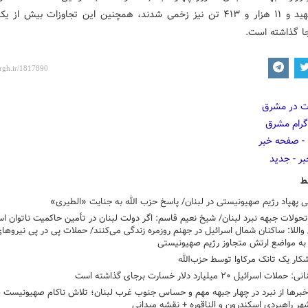
لبنانی شهید و ۱۱ هزار و ۴۱۳ تن نیز زخمی شدند، همچنین این تجاوزات بیش از
جا گذاشته است.
ط
 پهپاد رژیم صهیونیستی در لبنان/ پاسخ حزب الله به جنایت «الطیری»
حولات جبهه نبرد لبنان/ شیخ نعیم قاسم: اگر دولت لبنان در تأمین حاکمیت ناتوان اس
/ واللا: ساکنان شمال اسرائیل در جهنم روزمره زندگی می‌کنند/ حملات پی در پی نیروه
ن به مواضع ارتش متجاوز رژیم صهیونیستی
کار یک تانک مرکاوا توسط حزب‌الله
ات اسرائیل ۲۰ میلیارد دلار خسارت برجای گذاشته است
خبرها از نبرد در چهار جبهه مهم و حساس جنوب غرب لبنان؛ تلاش ناکام صهیونیست ه
ر راهبردی اسکندرون و الناقوره + نقشه میدانی