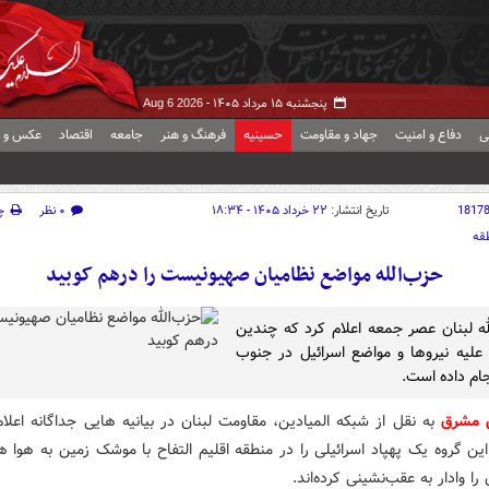
پنجشنبه ۱۵ مرداد ۱۴۰۵ -
Aug 6 2026
ی
دفاع و امنیت
جهاد و مقاومت
حسینیه
فرهنگ و هنر
جامعه
اقتصاد
عکس و ف
1817
تاریخ انتشار:
۲۲ خرداد ۱۴۰۵ - ۱۸:۳۴
۰ نظر
چ
قه
حزب‌الله مواضع نظامیان صهیونیست را درهم کوبید
ه لبنان عصر جمعه اعلام کرد که چندین
علیه نیروها و مواضع اسرائیل در جنوب
جام داده است.
ش مشرق
به نقل از شبکه المیادین، مقاومت لبنان در بیانیه هایی جداگانه اعلا
ین گروه یک پهپاد اسرائیلی را در منطقه اقلیم التفاح با موشک زمین به هوا 
 را وادار به عقب‌نشینی کرده‌اند.