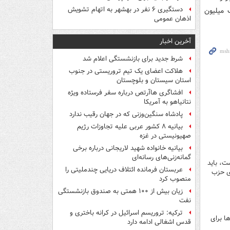
دستگیری ۶ نفر در بهشهر به اتهام تشویش
 یک میلیون
اذهان عمومی
آخرین اخبار
شرط جدید برای بازنشستگی اعلام شد
هلاکت اعضای یک تیم تروریستی در جنوب
استان سیستان و بلوچستان
افشاگری هاآرتص درباره سفر فرستاده ویژه
نتانیاهو به آمریکا
پادشاه سنگین‌وزنی که در جهان رقیب ندارد
بیانیه ۸ کشور عربی علیه تجاوزات رژیم
صهیونیستی در غزه
بیانیه خانواده شهید لاریجانی درباره برخی
گمانه‌زنی‌های رسانه‌ای
ت، باید
عربستان فرمانده ائتلاف دریایی چندملیتی را
ای حزب
منصوب کرد
زیان بیش از ۱۰۰ همتی به صندوق‌ بازنشستگی
نفت
ترکیه: تروریسم اسرائیل در کرانه باختری و
ا برای
قدس اشغالی ادامه دارد