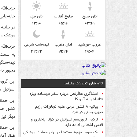
حزب‌الله
جابه‌جای
اذان صبح
طلوع آفتاب
اذان ظهر
۱۲:۱۰
۰۵:۱۶
۰۳:۴۱
در بیانی
موشک و آ
غروب خورشید
اذان مغرب
نیمه‌شب شرعی
حزب‌الله 
۲۳:۲۲
۱۹:۲۴
۱۹:۰۴
به سمت 
نیمه‌سنگی
مجبور به
این گروه
تازه های تحولات منطقه
اسرائیل د
افشاگری هاآرتص درباره سفر فرستاده ویژه
نتانیاهو به آمریکا
این حملا
بیانیه ۸ کشور عربی علیه تجاوزات رژیم
کشور صور
صهیونیستی در غزه
دیگر نیز 
ترکیه: تروریسم اسرائیل در کرانه باختری و
قدس اشغالی ادامه دارد
یک‌ سوم صهیونیست‌ها در برابر حملات موشکی