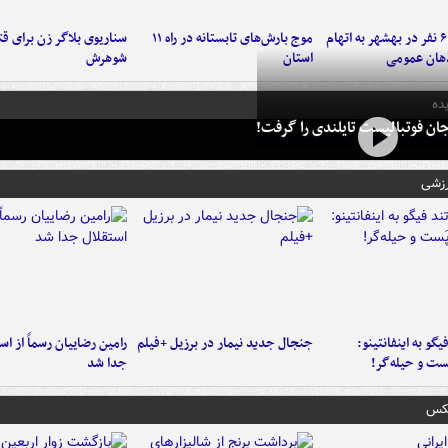
دستگیری ۶ نفر در بهشهر به اتهام
موج بارش‌های تابستانه در راه ۱۱
سناریوی بلاگر زن برای قت
هان عمومی
استان
شوهرش
ده
ان فوتبالیست تایلندی را گرفت!
رزشی
یگو به اینفانتینو:
جنجال جدید نیمار در برزیل +فیلم
رامین رضاییان رسماً از اس
ست‌ و حیله‌گر!
جدا شد
عکس