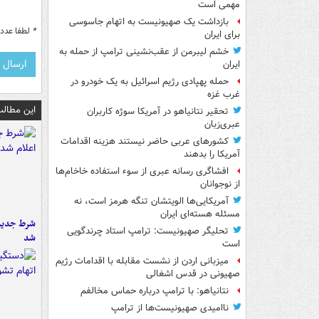
مهمی است
بازداشت یک صهیونیست به اتهام جاسوسی
*
لطفا عدد م
برای ایران
خشم لیبرمن از عقب‌نشینی ترامپ از حمله به
ایران
حمله پهپادی رژیم اسرائیل به یک خودرو در
غرب غزه
این مطالب
تحقیر نتانیاهو در آمریکا سوژه کاربران
عبری‌زبان
کشورهای عربی حاضر نیستند هزینه اقدامات
آمریکا را بدهند
افشاگری رسانه عبری از سوء استفاده خاخام‌ها
از نوجوانان
آمریکایی‌ها الویتشان تنگه هرمز است، نه
مسئله هسته‌ای ایران
شرط جدید 
تحلیگر صهیونیست: ترامپ استاد چرندگویی
شد
است
میزبانی اردن از نشست مقابله با اقدامات رژیم
صهیونی در قدس اشغالی
نتانیاهو: با ترامپ درباره حماس مخالفم
ناامیدی صهیونیست‌ها از ترامپ