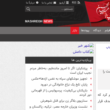
RSS
آرشیو
تماس با ما
دربارهٔ ما
MASHREGH
NEWS
یلم
دیدگاه
پیوندها
بازار
اپ
پربازدیدترین ها
پزشکیان: اگر تا امروز مانده‌ایم، به‌خاطر مردم
نجیب ایران است
تجهیز موشکهای سپاه به نفس اژدها+عکس
پایان تلخ یک نزاع خانوادگی در دورود
بازیکنان بی‌کیفیت، پرسپولیس را از قهرمانی
م کرد که
دور کردند
هدف قرار
سناریوی بلاگر زن برای قتل شوهرش
نشست وزیران خارجه مصر، ترکیه، پاکستان و