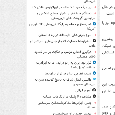
عربستان
 در حال
راز مرگ مرد ۷۲ ساله در تهرانپارس فاش شد
 است.
دستگیری ۸ نفر از اشرار مسلح شاخص و
مرتبطین گروهک های تروریستی
 نیز با
شبیه‌سازی حمله به پایگاه نیروهای دلتا فورس
آمریکا
موج بارش‌های تابستانه در راه ۱۱ استان
ی پیشروی
ماهواره‌ها خسارت انفجار جبل‌علی امارت را لو
ی سبک،
دادند
اسرائیلی
درگیری لفظی ترامپ و هگزث بر سر کمبود
ذخایر موشکی
قرار بود ایران به زانو درآید، اما به ابرقدرت
منطقه تبدیل شد!
ی نظامی
قدرت نظامی ایران فراتر از برآوردها
واکنش کمال شرف به پاسخ کوبنده یمن به
نوب این
عربستان سعودی
آهوی ایرانی
ن ها تن
مشاهده ۴ پلنگ در ارتفاعات میناب
ونس: ایرانی‌ها مذاکره‌کنندگان سرسختی
ه لبنان آغاز شد،
هستند
طبق آمار وزارت بهداشت لبنان تا روز چهارشنبه (۲۰ خرداد ماه)، در این حملات سه هزار و ۶۹۶
دردسر جدید برای سرخپوشان