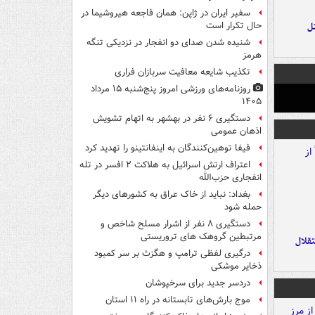
سفیر ایران در ژاپن: همان فاجعه هیروشیما در
ل
حال تکرار است
شنیده شدن صدای دو انفجار در نزدیکی تنگه
هرمز
تکذیب شایعه معافیت سربازان فراری
روزنامه‌های ورزشی امروز پنج‌شنبه ۱۵ مرداد
۱۴۰۵
دستگیری ۶ نفر در بهشهر به اتهام تشویش
اذهان عمومی
فیفا توهین‌کنندگان به اینفانتینو را تهدید کرد
اعتراف ارتش اسرائیل به هلاکت ۲ افسر در تله
انفجاری حزب‌الله
بغداد: نباید از خاک عراق به کشورهای دیگر
حمله شود
دستگیری ۸ نفر از اشرار مسلح شاخص و
مرتبطین گروهک های تروریستی
تقلال
درگیری لفظی ترامپ و هگزث بر سر کمبود
ذخایر موشکی
دردسر جدید برای سرخپوشان
موج بارش‌های تابستانه در راه ۱۱ استان