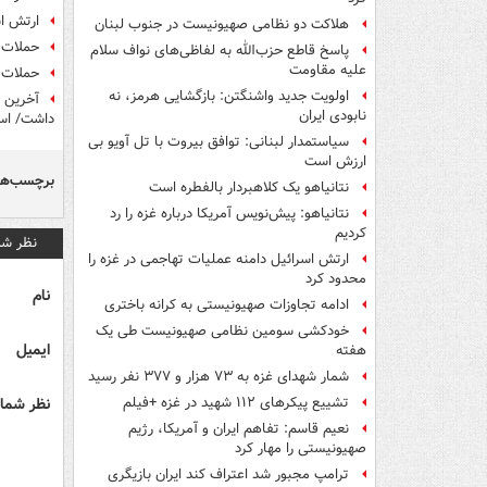
ارتش اس
هلاکت دو نظامی صهیونیست در جنوب لبنان
حملات هوای
پاسخ قاطع حزب‌الله به لفاظی‌های نواف سلام
علیه مقاومت
حملات ک
اولویت جدید واشنگتن: بازگشایی هرمز، نه
آخرین ت
نابودی ایران
داشت/ است
سیاستمدار لبنانی: توافق بیروت با تل آویو بی
ارزش است
برچسب‌ها
نتانیاهو یک کلاهبردار بالفطره است
نتانیاهو: پیش‌نویس آمریکا درباره غزه را رد
کردیم
نظر شم
ارتش اسرائیل دامنه عملیات تهاجمی در غزه را
محدود کرد
نام
ادامه تجاوزات صهیونیستی به کرانه باختری
خودکشی سومین نظامی صهیونیست طی یک
ایمیل
هفته
شمار شهدای غزه به ۷۳ هزار و ۳۷۷ نفر رسید
نظر شما 
تشییع پیکرهای ۱۱۲ شهید در غزه +فیلم
نعیم قاسم: تفاهم ایران و آمریکا، رژیم
صهیونیستی را مهار کرد
ترامپ مجبور شد اعتراف کند ایران بازیگری