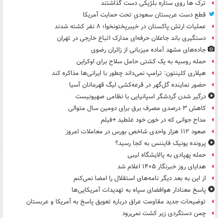
ترک ها روی ستاره بلژیکی دست گذاشتند
قطع دست عربستان سعودیِ تحت حمایت آمریکا
عملیات ارتش پاکستان در خیبرپختونخوا؛ ۸ نفر کشته شدند
دستگیری باند جاعلان حرفه‌ای مدارک اتباع خارجی در تهران
جاده‌های مشهد آماده میزبانی از زائران رضوی
حمله روسیه به یک کشتی حامل سلاح برای اوکراین
هیلاری کلینتون: ترامپ نمی‌داند چطور با ایرانی‌ها مذاکره کند
حضور نماینده گل‌گهر در قرعه‌کشی لیگ قهرمانان آسیا
درگیر شدن گردشگر اسپانیایی با نظامی صهیونیست
کاهش ۳ درصدی مصرف برق برای دومین سال متوالی
مداح جوانی که در خون خود غلطید +فیلم
صعود ۱۱۲ هزار واحدی شاخص بورس در معاملات امروز
پرونده یونیک فایننس به کجا رسید؟
حمله پهپادی به پالایشگاه لیبی
هدایای روز خبرنگار ۱۴۰۵ اعلام شد
از این به بعد دیگر نامه‌های استقلال را امضا نمی‌کنم
پاسخ معنادار هوافضای سپاه به تهدیدات آمریکایی‌ها
توضیحات جدید مقاومت عراق درباره تعویق پاسخ به آمریکا و عربستان
چمن دستگردی زیر کشت نمی‌رود