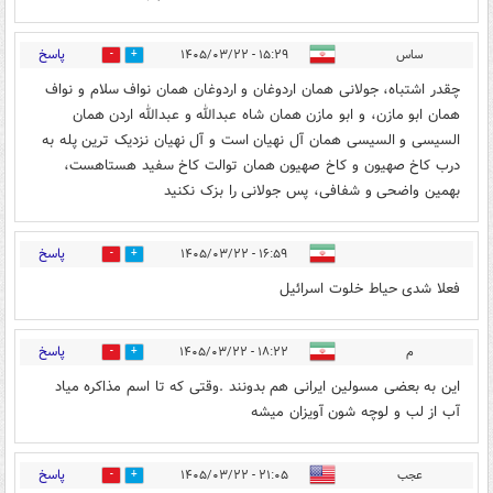
پاسخ
ساس
۱۵:۲۹ - ۱۴۰۵/۰۳/۲۲
1
0
چقدر اشتباه، جولانی همان اردوغان و اردوغان همان نواف سلام و نواف
همان ابو مازن، و ابو مازن همان شاه عبدالله و عبدالله اردن همان
السیسی و السیسی همان آل نهیان است و آل نهیان نزدیک ترین پله به
درب کاخ صهیون و کاخ صهیون همان توالت کاخ سفید هستاهست،
بهمین واضحی و شفافی، پس جولانی را بزک نکنید
پاسخ
۱۶:۵۹ - ۱۴۰۵/۰۳/۲۲
0
2
فعلا شدی حیاط خلوت اسرائیل
پاسخ
م
۱۸:۲۲ - ۱۴۰۵/۰۳/۲۲
0
2
این به بعضی مسولین ایرانی هم بدونند .وقتی که تا اسم مذاکره میاد
آب از لب و لوچه شون آویزان میشه
پاسخ
عجب
۲۱:۰۵ - ۱۴۰۵/۰۳/۲۲
4
2