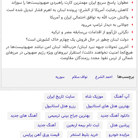
عطوان: پاسخ سریع ایران مهمترین کارت راهبردی صهیونیست‌ها را سوزاند
کاهش رضایت آمریکا از الشرع؛ پرونده لبنان به اهرم فشار تبدیل شده است
واکنش حزب الله به توافق احتمالی ایران و آمریکا
جولانی به دیدار ترامپ می‌رود
نگرانی تل‌آویو از اقدامات بی‌سابقه مصر و ترکیه
دولت لبنان چطور در حال فروش‌ یک چهارم خاک کشورش است؟
آخرین تحولات جبهه نبرد لبنان/ حزب‌الله: لبنان امن نباشد صهیونیست‌ها در
هیچ‌کجا امنیت نخواهند داشت/ استقرار نیروهای ویژه رژیم صهیونی در مرزهای
شمالی از ترس نفوذ مجدد رزمندگان مقاومت
برچسب‌ها
احمد الشرع
نواف سلام
سوریه
آپ آهنگ
موزیک شاه
سایت تاریخ ایران
بهترین هتل های استانبول
رزرو هتل استانبول
دانلود آهنگ جدید
بهترین جراح بینی ترمیمی
آهنگ های جدید
پرشین هتل
ثبت نام بیمه اربعین
آهنگ جدید
مزایده خودرو
خرید بلیط استخر
قیمت ورق آهن پرایس