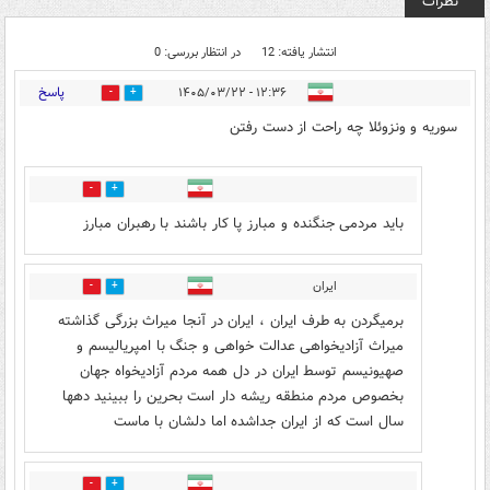
نظرات
انتشار یافته: 12
در انتظار بررسی: 0
پاسخ
۱۲:۳۶ - ۱۴۰۵/۰۳/۲۲
1
20
سوریه و ونزوئلا چه راحت از دست رفتن
0
5
باید مردمی جنگنده و مبارز پا کار باشند با رهبران مبارز
ایران
0
0
برمیگردن به طرف ایران ، ایران در آنجا میراث بزرگی گذاشته
میراث آزادیخواهی عدالت خواهی و جنگ با امپریالیسم و
صهیونیسم توسط ایران در دل همه مردم آزادیخواه جهان
بخصوص مردم منطقه ریشه دار است بحرین را ببینید دهها
سال است که از ایران جداشده اما دلشان با ماست
0
4