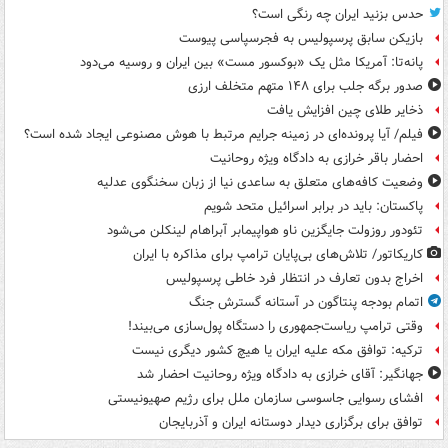
حدس بزنید ایران چه رنگی است؟
بازیکن سابق پرسپولیس به فجرسپاسی پیوست
پانه‌تا: آمریکا مثل یک «بوکسور مست» بین ایران و روسیه می‌دود
صدور برگه جلب برای ۱۴۸ متهم متخلف ارزی
ذخایر طلای چین افزایش یافت
فیلم/ آیا پرونده‌ای در زمینه جرایم مرتبط با هوش مصنوعی ایجاد شده است؟
احضار باقر خرازی به دادگاه ویژه روحانیت
وضعیت کافه‌های متعلق به ساعدی نیا از زبان سخنگوی عدلیه
پاکستان: باید در برابر اسرائیل متحد شویم
تئودور روزولت جایگزین ناو هواپیمابر آبراهام لینکلن می‌شود
کاریکاتور/ تلاش‌های بی‌پایان ترامپ برای مذاکره با ایران
اخراج بدون تعارف در انتظار فرد خاطی پرسپولیس
اتمام بودجه پنتاگون در آستانه گسترش جنگ
وقتی ترامپ ریاست‌جمهوری را دستگاه پول‌سازی می‌بیند!
ترکیه: توافق مکه علیه ایران یا هیچ کشور دیگری نیست
جهانگیر: آقای خرازی به دادگاه ویژه روحانیت احضار شد
افشای رسوایی جاسوسی سازمان ملل برای رژیم صهیونیستی
توافق برای برگزاری دیدار دوستانه ایران و آذربایجان