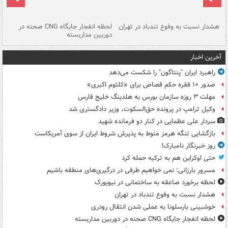
ای
هشدار نسبت به وفوع تندباد در تهران
لحظه انفجار جایگاه CNG صحنه در
دس
دوربین مداربسته
ات
آخرین اخبار
راهبرد ایران "پنتاگون" را شکست می‌دهد
صدور ۱۰ فقره حکم قصاص برای «کلثوم اکبری»
مهلت ۳ روزه سازمان بورس به هلدینگ خلیج فارس
وکیل ترامپ در پرونده حق‌السکوت، وزیر دادگستری شد
سردار علی عظمایی در کنار دو فرمانده شهید
بازگشایی تنگه هرمز منوط به پذیرش شروط ایران از سوی آمریکاست
روز خبرنگار نامبارک!
حتی اوکراین هم به ترکیه حمله کرد
مسرور بارزانی: نمی خواهیم طرفی در درگیری‌های منطقه باشیم
لحظه برخورد صاعقه به ساختمانی در نیویورک
هشدار نسبت به وفوع تندباد در تهران
خوشبینی بارسلونا به عملی شدن انتقال رودری
لحظه انفجار جایگاه CNG صحنه در دوربین مداربسته