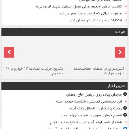
تکذیب ادعای «نحوه ردزنی محل استقرار شهید لاریجانی»
ماهواره ایرانی که از سد ابرها عبور می‌کند
ابتکارات رهبر انقلاب در میدان نبرد
حوادث
تصادف مرگبار در محور اهواز–شوش ۲
آتش‌سوزی در منطقه حفاظت‌شده
تشریح جزئیات تصادف ۱۲ خودرو با ۱۹
پا
دیزمار مهار شد
مصدوم
آخرین اخبار
ماجرای پیاده روی اربعین حاج رمضان
این دیپلماسی نمایشی، شکست خورده است
روایت پزشکیان از انحلال بانک آینده
شمیم خوش رضوی در هوای بین‌الحرمین
هشدار افسر ارشد آمریکایی به کاخ سفید +فیلم