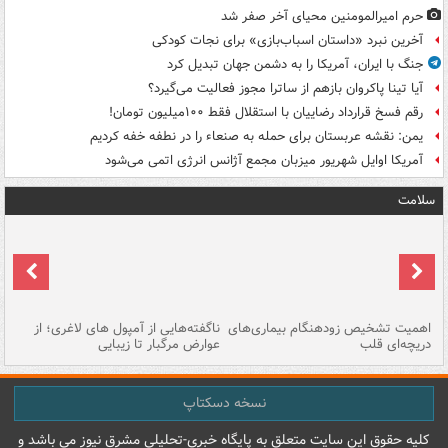
حرم امیرالمومنین محیای آخر صفر شد
آخرین نبرد «داستان اسباب‌بازی» برای نجات کودکی
جنگ با ایران، آمریکا را به دشمن جهان تبدیل کرد
آیا تینا پاکروان بازهم از ساترا مجوز فعالیت می‌گیرد؟
رقم فسخ قرارداد رضاییان با استقلال فقط ۱۰۰میلیون تومان!
یمن: نقشه عربستان برای حمله به صنعاء را در نطفه خفه کردیم
آمریکا اوایل شهریور میزبان مجمع آژانس انرژی اتمی می‌شود
سلامت
اهمیت تشخیص زودهنگام بیماری‌های
ناگفته‌هایی از آمپول های لاغری؛ از
دریچه‌ای قلب
عوارض مرگبار تا زیبایی
تا
نسخه دسکتاپ
کليه حقوق اين سايت متعلق به پایگاه خبري-تحليلي مشرق نيوز می باشد و