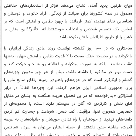
میان طرفین پدید آمده، نشان می‌دهد فراتر از استانداردهای حفاظتی
معمول در همه کشورها برای صیانت از زندگی، افراد خانواده و دوستان و
شناسایی نقاط تهدید، کمتر فرمانده یا چهره نظامی و امنیتی است که بر
اساس یک تصمیم شخصی و انتخاب خویشتندارانه، تأثیرگذاری منفی بر
ذهن را از طریق اطرافیان خنثی نکرده باشد.
ساختاری که در ۱۰۰ روز گذشته توانست روند عادی زندگی ایرانیان را
بازگرداند و در بحبوحه جنگ سخت با ۲ قدرت نظامی و امنیتی جهان، نه‌تنها
عقب ننشیند، بلکه به صورت مبتکرانه و فعالانه رو به جلو حرکت کند و
دست برتر در مذاکره را داشته باشد، بیش از هر چیز مدیون چهره‌های
گمنام و ایثارگری است که در حوزه‌های راهبردی زمینه ارتقای منابع ملی را
برای جمهوری اسلامی ایران فراهم کردند. این چهره‌ها اتفاقاً در برابر
استراتژی «پدرخوانده» که در پی تحمیل هزینه هنگفت به ایشان در مقابل
ادای نقش و کارکردی که آنان در سیستم دارند است، با مجموعه‌ای از
خصایص همچون تقوا، مراقبت، کفّ نفس، شجاعت و جسارت کم کردن
دامنه‌های تهدید از خودشان با راه ندادن خویشان و خانواده‌شان به عرصه
قدرت، مقابله جدی داشتند. از جمله ایشان می‌توان به سردار «مرتضی
سعیدی‌راد» از شهدای کتوم و خدوم و بادانش دفتر نظامی دفتر رهبر