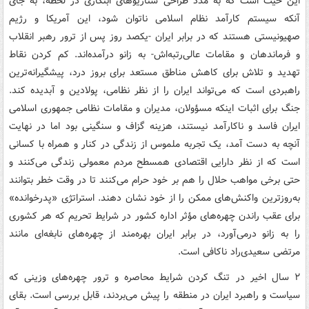
این حیث است که به مدد طراحی سناریوهای ابتکاری در لحظه، به جای
آنکه سیستم کارآمد نظام اسلامی ناتوان شود، این آمریکا و رژیم
صهیونیستی هستند که در برابر ایران -یکصد روز پس از ترور رهبر انقلاب
و فرماندهان و مقامات عالی‌رتبه‌اش- به زانو درآمده‌اند. کم کردن نقاط
تهدید و تلاش برای کاهش مناطق مستعد برای بروز درد، پیشگیرانه‌ترین
راهبردی است که می‌تواند ایران را از نظر نظامی، پولادین و آبدیده کند.
جنگ برای اثبات اینکه مسؤولان، مدیران و مقامات نظامی جمهوری اسلامی
ایران فاسد و ناکارآمد نیستند، هزینه گزاف و سنگینی بود اما در نهایت
آنچه به دست آمد، یک تجربه ملموس از زندگی در کنار و همراه با کسانی
است که از نظر دارایی اقتصادی همسطح مردم معمولی زندگی می‌کنند و
حتی برخی مواهب حلال را هم بر خود حرام می‌کنند تا در وقت خطر بتوانند
به‌روزترین واکنش‌های ممکن را از خود نشان دهند. استراتژی «پدرخوانده»
برای عقب راندن چهره‌های مؤثر اداره کشور در شرایط تحریم که هر کشوری
را به زانو درمی‌آورد، در برابر ایران بهره‌مند از چهره‌های نابغه‌ای مانند
مرتضی سعیدی‌راد ناکافی است.
۲ سال اخیر در تنگ کردن شرایط محاصره و ترور چهره‌های وزینی که
سیاست و راهبرد ایران در منطقه را پیش می‌بردند، قابل بررسی است. بقای