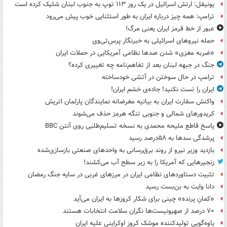
یونیفل: ارتش اسرائیل در یک روز ۱۱۳ توپ به جنوب لبنان شلیک کرده است
ترامپ: همه چیز درباره ایران به طور استثنایی خوب پیش می‌رود
عبور از خط قرمز ایران یعنی مرگ!
حمله نیروهای اسرائیلی به خبرنگار پرس‌تی‌وی
«ضربه مغزی» شدن صدها نظامی آمریکایی در حملات ایران
جنگ در جبهه لبنان بعد از تفاهم‌نامه چه تغییری کرده؟
ترامپ در حال سوختن در آتشی خودساخته
ایران را تست نکنید! جاده‌ی خشم ایران!
واکنش سفارت ایران به بیانیه مغرضانه نمایندگان پارلمان اتریش
کریدورهای شمالی و جنوبی تنگه هرمز حذف می‌شوند
پاسخ قاطع ملیحه محمدی به نسخه تسلیم‌طلبی روی آنتن BBC
پرشدگی سدها به ۵۸درصد رسید
بازدید وزیر نیرو از روند برق‌رسانی به واحدهای صنعتی بازسازی‌شده
زنجیرهایی که آمریکا را به زیر سطح آب می‌کشند!
تثبیت دستاوردهای نظامی ایران در مرزهای غربی در سایه جنگ رمضان
دانا وایت به بن‌بست رسید
«کمانِ پرنده» چینی برای شکار کروزها به ایران می‌آید
۷۰ درصد از صهیونیست‌ها نگران سلامت انتخابات هستند
یاوه‌گویی تولیدکننده موشک کروز اوکراینی علیه ایران