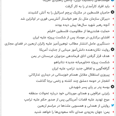
موشک‌های بالستیک ایران؛ چالش راهبردی آمریکا
باید افراد کارآمدتر را به کار گرفت
حامیان فلسطین در مکزیک پرچم اسرائیل را به آتش کشیدند
دبیرکل سازمان ملل باز هم خواستار آتش‌بس فوری در اوکراین شد
آنچه رهبر شهید سال‌ها پیش دیده بودند
حمایت هلندی‌ها از مظلومیت فلسطین +فیلم
افشای برکناری در موساد پس از شکست پروژه علیه ایران
دستگیری عامل انتشار مطالب توهین‌آمیز علیه زائران اربعین در فضای مجازی
روایت تکان‌دهنده دانش‌آموز مینابی از جنایت آمریکا
هدف قرار گرفتن اتاق‌ فرماندهی مزدوران عربستان در یمن
شکست پروژه «خاورمیانه جدید» نتانیاهو
گزافه‌گویی و لفاظی جدید ترامپ علیه ایران
پیروزی استقلال مقابل همنام خوزستانی در دیداری تدارکاتی
انفجار در حومه دمشق چند کشته و زخمی برجا گذاشت
بوسه‌ پدر بر پای پسر شهیدش
رایزنی عراقچی و همتای موریتانی خود درباره تحولات منطقه
موج تهدید علیه قضات آمریکایی پس از صدور حکم علیه ترامپ
روایتی از همدلی و همسویی ملت‌ها در مراسم اربعین
یمن: جهان به‌زودی صدای ناله سعودی‌ها را خواهد شنید