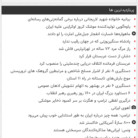
پربازدیدترین ها
بیانیه خانواده شهید لاریجانی درباره برخی گمانه‌زنی‌های رسانه‌ای
یاوه‌گویی تولیدکننده موشک کروز اوکراینی علیه ایران
ماهواره‌ها خسارت انفجار جبل‌علی امارت را لو دادند
پادشاه سنگین‌وزنی که در جهان رقیب ندارد
راز مرگ مرد ۷۲ ساله در تهرانپارس فاش شد
دشان از دست عربستان فرار کرد
عربستان فرمانده ائتلاف دریایی چندملیتی را منصوب کرد
دستگیری ۸ نفر از اشرار مسلح شاخص و مرتبطین گروهک های تروریستی
موج بارش‌های تابستانه در راه ۱۱ استان
دستگیری ۶ نفر در بهشهر به اتهام تشویش اذهان عمومی
۶ دستاورد بزرگ ایران در ۱۶۰ روز رهبری رهبر انقلاب
درگیری لفظی ترامپ و هگزث بر سر کمبود ذخایر موشکی
آهوی ایرانی
ترامپ: همه چیز درباره ایران به طور استثنایی خوب پیش می‌رود
۸۰۰ سازۀ آمریکایی خاکستر شد
ونس: ایرانی‌ها مذاکره‌کنندگان سرسختی هستند
دردسر جدید برای سرخپوشان