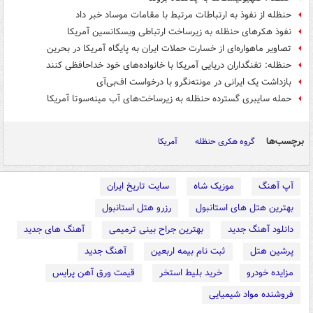
حنظله از نفوذ به ارتباطات مرتبط با مقامات موساد خبر داد
نفوذ هکرهای حنظله به زیرساخت ارتباطی ویسکانسین آمریکا
تصاویر ماهواره‌ای از خسارت حملات ایران به پایگاه آمریکا در بحرین
حنظله: تفنگداران دریایی آمریکا با خانواده‌های خود خداحافظی کنند
بازداشت یک ایرانی در مونته‌نگرو با درخواست اف‌بی‌آی
حمله سایبری گسترده حنظله به زیرساخت‌های آب مینه‌سوتا آمریکا
برچسب‌ها
گروه هکری حنظله
آمریکا
آپ آهنگ
موزیک شاه
سایت تاریخ ایران
بهترین هتل های استانبول
رزرو هتل استانبول
دانلود آهنگ جدید
بهترین جراح بینی ترمیمی
آهنگ های جدید
پرشین هتل
ثبت نام بیمه اربعین
آهنگ جدید
مزایده خودرو
خرید بلیط استخر
قیمت ورق آهن پرایس
فروشنده مواد شیمیایی