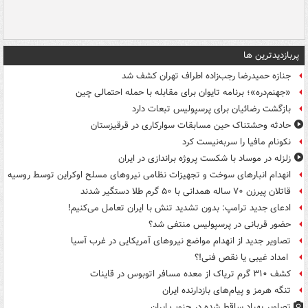
پربازدیدترین ها
جنازه حمیدرضا رجب‌زاده اطراف تهران کشف شد
«جهنم‌دره»؛ برنامه تایوان برای مقابله با حمله احتمالی چین
بازگشت رضائیان برای پرسپولیس تبعات دارد
حادثه وحشتناک حین مسابقات سوارکاری در قرقیزستان
نکونام مافیا را سربه‌نیست کرد
زلزله در موساد با شکست پروژه براندازی در ایران
انهدام انبارهای سوخت و تجهیزات نظامی نیروهای مسلح اوکراین توسط روسیه
قاتلان پیرزن ۷۰ ساله همدانی با ۵۰ گرم طلا دستگیر شدند
ادعای جدید ترامپ: بدون تشدید تنش با ایران تعامل می‌کنیم!
حضور قربانی در پرسپولیس منتفی شد؟
تصاویر جدید از انهدام مواضع نیروهای آمریکایی در غرب آسیا
امداد غیبی یا نقص فنی!؟
کشف ۳۱۰ گرم تریاک از معده مسافر اتوبوس در قاینات
تنگه هرمز و پیام‌های بازدارنده ایران
تصاویر پهپاد ساقط شده در جنوب ایران