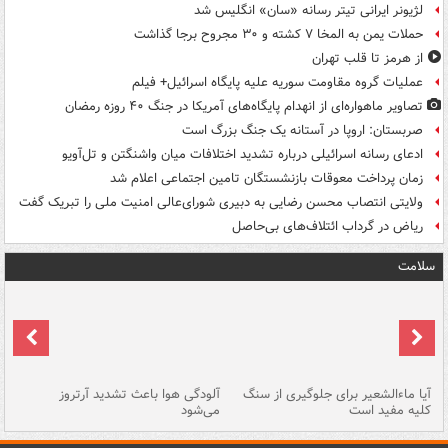
لژیونر ایرانی تیتر رسانه «سان» انگلیس شد
حملات یمن به المخا ۷ کشته و ۳۰ مجروح برجا گذاشت
از هرمز تا قلب تهران
عملیات گروه مقاومت سوریه علیه پایگاه اسرائیل+ فیلم
تصاویر ماهواره‌ای از انهدام پایگاه‌های آمریکا در جنگ ۴۰ روزه رمضان
صربستان: اروپا در آستانه یک جنگ بزرگ است
ادعای رسانه اسرائیلی درباره تشدید اختلافات میان واشنگتن و تل‌آویو
زمان پرداخت معوقات بازنشستگان تامین اجتماعی اعلام شد
ولایتی انتصاب محسن رضایی به دبیری شورای‌عالی امنیت ملی را تبریک گفت
ریاض در گرداب ائتلاف‌های بی‌حاصل
سلامت
آیا ماءالشعیر برای جلوگیری از سنگ
آلودگی هوا باعث تشدید آرتروز
حذ
کلیه مفید است
می‌شود
کل