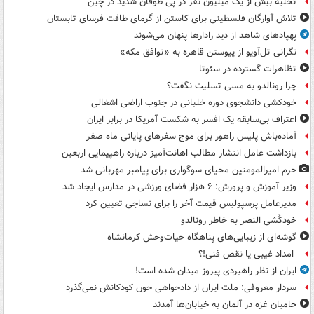
تخلیه بیش از یک میلیون نفر در پی طوفان شدید در چین
تلاش آوارگان فلسطینی برای کاستن از گرمای طاقت فرسای تابستان
پهپادهای شاهد از دید رادارها پنهان می‌شوند
نگرانی تل‌آویو از پیوستن قاهره به «توافق مکه»
تظاهرات گسترده در سئوتا
چرا رونالدو به مسی تسلیت نگفت؟
خودکشی دانشجوی دوره خلبانی در جنوب اراضی اشغالی
اعتراف بی‌سابقه یک افسر به شکست آمریکا در برابر ایران
آماده‌باش پلیس راهور برای موج سفرهای پایانی ماه صفر
بازداشت عامل انتشار مطالب اهانت‌آمیز درباره راهپیمایی اربعین
حرم امیرالمومنین محیای سوگواری برای پیامبر مهربانی شد
وزیر آموزش و پرورش: ۶ هزار فضای ورزشی در مدارس ایجاد شد
مدیرعامل پرسپولیس قیمت آخر را برای نساجی تعیین کرد
خودکُشی النصر به خاطر رونالدو
گوشه‌ای از زیبایی‌های پناهگاه‌ حیات‌وحش کرمانشاه
امداد غیبی یا نقص فنی!؟
ایران از نظر راهبردی پیروز میدان شده است!
سردار معروفی: ملت ایران از دادخواهی خون کودکانش نمی‌گذرد
حامیان غزه در آلمان به خیابان‌ها آمدند