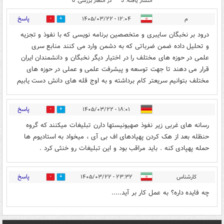
انتشار یافته: 3
در انتظار بررسی: 0
پاسخ
م
۱۲:۰۴ - ۱۴۰۵/۰۳/۲۲
0
1
درود بر نخبگان سایبری و متخصصین برنامه نویسی که با نفوذ و تجزیه
و تحلیل داده ضمن ضرباتی که به دشمن وارد می کنند منابع سری
علمی در حوزه های مختلف را در اختیار دیگر نخبگان و دانشمندان ایران
قرار می دهند تا جهت توسعه و پیشرفت علمی و عملی در حوزه های
مختلف بتوانیم سریعتر کام برداشته و به اوج قله های دانش دست یابیم
پاسخ
۱۸:۰۱ - ۱۴۰۵/۰۳/۲۲
0
0
رسانه های غربی زیر نفوذ صهیونیستها دارن تبلیغات میکنند که گروه
حنظله بعد از هک کردن پهپادهای اف بی آی ، میخواد به استادیوم ها
حمله پهپادی کنه . باید مراقب بود و این تبلیغات رو خنثی کرد .
پاسخ
کارشناس
۲۳:۳۲ - ۱۴۰۵/۰۳/۲۲
1
0
چه فایده داره؟ به عمل کار بر آید.....