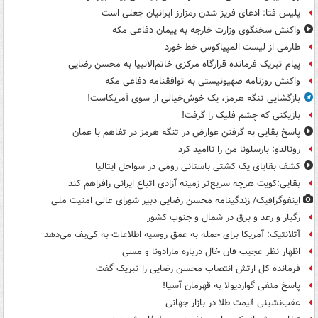
پلیس فتا: ادعای فریز شدن رمزارز ایرانیان جعلی است
واکنش سخنگوی وزارت خارجه به پیمان دفاعی مکه
طارمی از لیست المپیاکوس خط خورد
پیام تبریک فرمانده قرارگاه مرکزی خاتم‌الانبیا به محسن رضایی
واکنش روزنامه صهیونیستی به توافقنامه دفاعی مکه
بازگشایی تنگه هرمز، یک خوش‌خیالی از سوی آمریکاست!
بازیکنی که چشم فلیک را گرفت!
پاسخ بقایی به گرفتن عوارض در تنگه هرمز در تفاهم با عمان
رونالدو: بارسلونا من را ناامید کرد
کشف بقایای یک کشتی باستانی رومی در سواحل ایتالیا
بقایی:کویت هرچه سریع‌تر زمینه آزادی اتباع ایرانی رافراهم کند
اینفوگرافیک/ زندگینامه محسن رضایی دبیر شورای عالی امنیت‌ ملی
رگبار و رعد و برق در شمال و جنوب کشور
آتلانتیک: آمریکا برای حمله به عمق روسیه اطلاعات به کی‌یف می‌دهد
اظهار نظر عجیب فان خال درباره مارادونا و مسی
فرمانده کل ارتش انتصاب محسن رضایی را تبریک گفت
پاسخ منفی گواردیولا به قهرمان آسیا!
عقب‌نشینی قیمت طلا در بازار جهانی