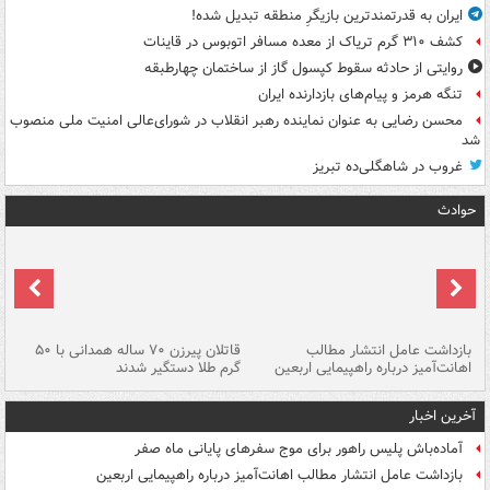
ایران به قدرتمندترین بازیگرِ منطقه تبدیل شده!
کشف ۳۱۰ گرم تریاک از معده مسافر اتوبوس در قاینات
روایتی از حادثه سقوط کپسول گاز از ساختمان چهارطبقه
تنگه هرمز و پیام‌های بازدارنده ایران
محسن رضایی به عنوان نماینده رهبر انقلاب در شورای‌عالی امنیت ملی منصوب
شد
غروب در شاهگلی‌ده تبریز
حوادث
ک
بازداشت عامل انتشار مطالب
قاتلان پیرزن ۷۰ ساله همدانی با ۵۰
اهانت‌آمیز درباره راهپیمایی اربعین
گرم طلا دستگیر شدند
ات
آخرین اخبار
آماده‌باش پلیس راهور برای موج سفرهای پایانی ماه صفر
بازداشت عامل انتشار مطالب اهانت‌آمیز درباره راهپیمایی اربعین