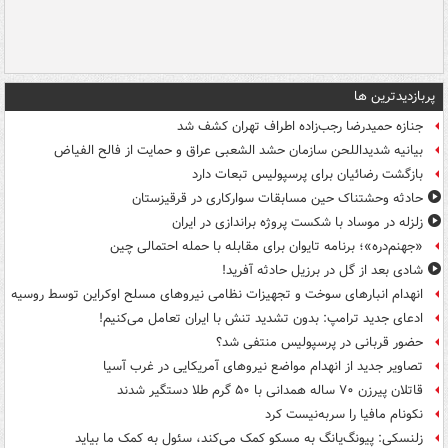
پربازدیدترین ها
جنازه حمیدرضا رجب‌زاده اطراف تهران کشف شد
بیانیه شدیداللحن سازمان حشد الشعبی عراق و حمایت از فالح الفیاض
بازگشت رضائیان برای پرسپولیس تبعات دارد
حادثه وحشتناک حین مسابقات سوارکاری در قرقیزستان
زلزله در موساد با شکست پروژه براندازی در ایران
«جهنم‌دره»؛ برنامه تایوان برای مقابله با حمله احتمالی چین
شادی بعد از گل در برزیل حادثه آفرید!
انهدام انبارهای سوخت و تجهیزات نظامی نیروهای مسلح اوکراین توسط روسیه
ادعای جدید ترامپ: بدون تشدید تنش با ایران تعامل می‌کنیم!
حضور قربانی در پرسپولیس منتفی شد؟
تصاویر جدید از انهدام مواضع نیروهای آمریکایی در غرب آسیا
قاتلان پیرزن ۷۰ ساله همدانی با ۵۰ گرم طلا دستگیر شدند
نکونام مافیا را سربه‌نیست کرد
زلنسکی: پیونگ‌یانگ به مسکو کمک می‌کند، سئول به کمک ما بیاید