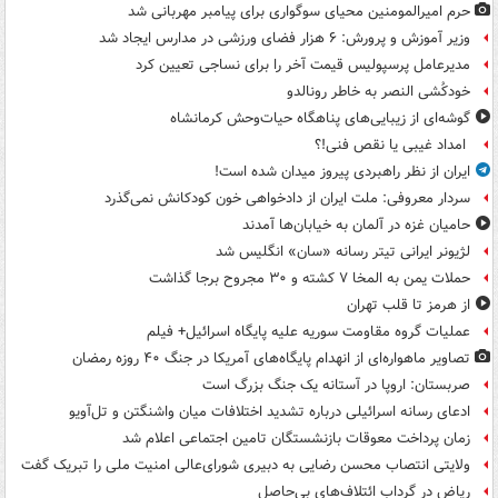
حرم امیرالمومنین محیای سوگواری برای پیامبر مهربانی شد
وزیر آموزش و پرورش: ۶ هزار فضای ورزشی در مدارس ایجاد شد
مدیرعامل پرسپولیس قیمت آخر را برای نساجی تعیین کرد
خودکُشی النصر به خاطر رونالدو
گوشه‌ای از زیبایی‌های پناهگاه‌ حیات‌وحش کرمانشاه
امداد غیبی یا نقص فنی!؟
ایران از نظر راهبردی پیروز میدان شده است!
سردار معروفی: ملت ایران از دادخواهی خون کودکانش نمی‌گذرد
حامیان غزه در آلمان به خیابان‌ها آمدند
لژیونر ایرانی تیتر رسانه «سان» انگلیس شد
حملات یمن به المخا ۷ کشته و ۳۰ مجروح برجا گذاشت
از هرمز تا قلب تهران
عملیات گروه مقاومت سوریه علیه پایگاه اسرائیل+ فیلم
تصاویر ماهواره‌ای از انهدام پایگاه‌های آمریکا در جنگ ۴۰ روزه رمضان
صربستان: اروپا در آستانه یک جنگ بزرگ است
ادعای رسانه اسرائیلی درباره تشدید اختلافات میان واشنگتن و تل‌آویو
زمان پرداخت معوقات بازنشستگان تامین اجتماعی اعلام شد
ولایتی انتصاب محسن رضایی به دبیری شورای‌عالی امنیت ملی را تبریک گفت
ریاض در گرداب ائتلاف‌های بی‌حاصل