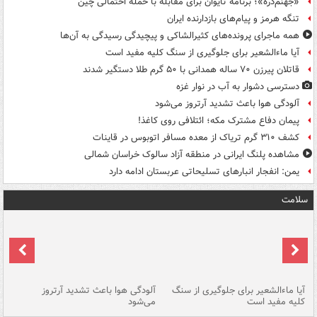
«جهنم‌دره»؛ برنامه تایوان برای مقابله با حمله احتمالی چین
تنگه هرمز و پیام‌های بازدارنده ایران
همه ماجرای پرونده‌های کثیرالشاکی و پیچیدگی رسیدگی به آن‌ها
آیا ماءالشعیر برای جلوگیری از سنگ کلیه مفید است
قاتلان پیرزن ۷۰ ساله همدانی با ۵۰ گرم طلا دستگیر شدند
دسترسی دشوار به آب در نوار غزه
آلودگی هوا باعث تشدید آرتروز می‌شود
پیمان دفاع مشترک مکه؛ ائتلافی روی کاغذ!
کشف ۳۱۰ گرم تریاک از معده مسافر اتوبوس در قاینات
مشاهده پلنگ ایرانی در منطقه آزاد سالوک خراسان شمالی
یمن: انفجار انبارهای تسلیحاتی عربستان ادامه دارد
سلامت
آیا ماءالشعیر برای جلوگیری از سنگ
آلودگی هوا باعث تشدید آرتروز
حذ
کلیه مفید است
می‌شود
کل