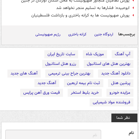
یورش نظامیان متجاوز صهیونیست به محل اسکان آوارگان در جنین
ابوعبیده: فشارها به تسلیم منجر نخواهد شد
یورش‌ صهیونیست ها به کرانه باختری و بازداشت‌ فلسطینیان
برچسب‌ها
اردوگاه جنین
کرانه باختری
رژیم صهیونیستی
آپ آهنگ
موزیک شاه
سایت تاریخ ایران
بهترین هتل های استانبول
رزرو هتل استانبول
دانلود آهنگ جدید
بهترین جراح بینی ترمیمی
آهنگ های جدید
پرشین هتل
ثبت نام بیمه اربعین
آهنگ جدید
مزایده خودرو
خرید بلیط استخر
قیمت ورق آهن پرایس
فروشنده مواد شیمیایی
نظر شما
نام